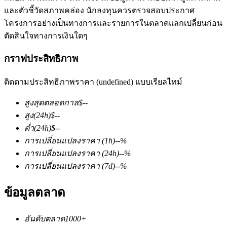
และตัวชี้วัดสภาพคล่อง นักลงทุนควรตรวจสอบประกาศ
โครงการอย่างเป็นทางการและรายการในตลาดแลกเปลี่ยนก่อน
ตัดสินใจทางการเงินใดๆ
กราฟประสิทธิภาพ
ติดตามประสิทธิภาพราคา (undefined) แบบเรียลไทม์
ฟิวเจอร์ส COIN-M
สูงสุดตลอดกาล
$
--
ฟิวเจอร์สสกุลเงินดิจิทัล
สูง
(24h)
$
--
ต่ำ
(24h)
$
--
การเปลี่ยนแปลงราคา
(1h)
--
%
TradFi
การเปลี่ยนแปลงราคา
(24h)
--
%
อนุพันธ์ของหุ้น ฟอเร็กซ์ โลหะมีค่า และสินค้าโภคภัณฑ์
การเปลี่ยนแปลงราคา
(7d)
--
%
ข้อมูลตลาด
อันดับตลาด
1000+