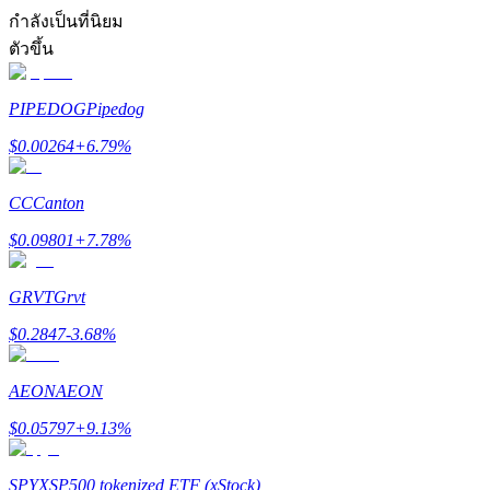
การวิเคราะห์ข้อมูลขนาดใหญ่ รวมถึงข้อมูลการค้า ฯลฯ
กำลังเป็นที่นิยม
ตัวขึ้น
PIPEDOG
Pipedog
$
0.00264
+
6.79
%
CC
Canton
แนะนำ
$
0.09801
+
7.78
%
คู่มือเริ่มต้นฟิวเจอร์ส
GRVT
Grvt
$
0.2847
-3.68
%
AEON
AEON
$
0.05797
+
9.13
%
SPYX
SP500 tokenized ETF (xStock)