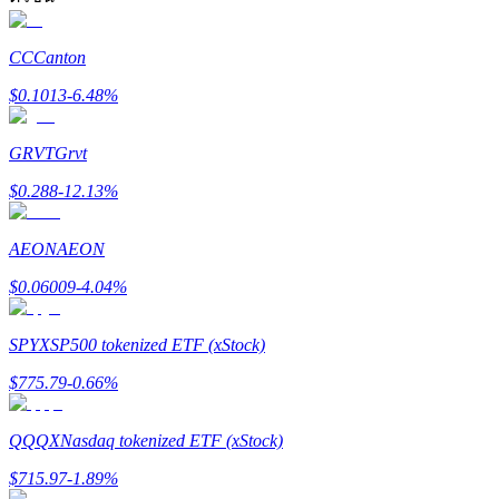
รับรางวัลการแข่งขันทุกวัน
CC
Canton
$
0.1013
-6.48
%
GRVT
Grvt
$
0.288
-12.13
%
AEON
AEON
การปักหลัก
$
0.06009
-4.04
%
ผลตอบแทนสูงและเข้าถึงได้ทันที
SPYX
SP500 tokenized ETF (xStock)
$
775.79
-0.66
%
QQQX
Nasdaq tokenized ETF (xStock)
$
715.97
-1.89
%