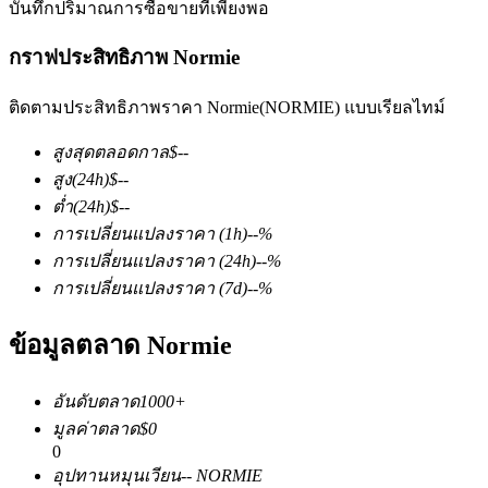
บันทึกปริมาณการซื้อขายที่เพียงพอ
กราฟประสิทธิภาพ Normie
ติดตามประสิทธิภาพราคา Normie(NORMIE) แบบเรียลไทม์
สูงสุดตลอดกาล
$
--
ฟิวเจอร์ส COIN-M
สูง
(24h)
$
--
ต่ำ
(24h)
$
--
ฟิวเจอร์สสกุลเงินดิจิทัล
การเปลี่ยนแปลงราคา
(1h)
--
%
การเปลี่ยนแปลงราคา
(24h)
--
%
การเปลี่ยนแปลงราคา
(7d)
--
%
TradFi
ข้อมูลตลาด Normie
อนุพันธ์ของหุ้น ฟอเร็กซ์ โลหะมีค่า และสินค้าโภคภัณฑ์
อันดับตลาด
1000+
มูลค่าตลาด
$
0
0
อุปทานหมุนเวียน
--
NORMIE