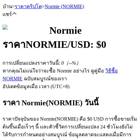
บ้าน
>
ราคาคริปโต
>
Normie
(NORMIE)
แชร์
Normie
ราคา
NORMIE
/USD: $
0
ฟิวเจอร์ส
การเปลี่ยนแปลงราคาวันนี้
:
0
（
--
%）
หากคุณไม่แน่ใจว่าจะซื้อ Normie อย่างไร ดูคู่มือ
วิธีซื้อ
NORMIE
ฉบับสมบูรณ์ของเรา
อัปเดตข้อมูลเมื่อ เวลา (UTC+8)
ราคา Normie(NORMIE) วันนี้
ฟิวเจอร์ส USDT
ราคาปัจจุบันของ Normie(NORMIE) คือ $0 USD การซื้อขายเริ่ม
ฟิวเจอร์สที่ใช้ USDT เป็นหลักประกัน
ต้นขึ้นเมื่อเร็วๆ นี้ และตัวชี้วัดการเปลี่ยนแปลง 24 ชั่วโมงยังไม่
ได้รับการกำหนดอย่างสมบูรณ์ ข้อมูลตลาดจะแสดงเมื่อมีการ