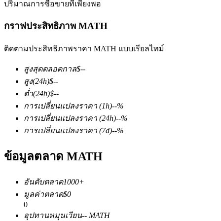
ปริมาณการซื้อขายที่เพียงพอ
กราฟประสิทธิภาพ MATH
ติดตามประสิทธิภาพราคา MATH แบบเรียลไทม์
สูงสุดตลอดกาล
$
--
ฟิวเจอร์ส COIN-M
สูง
(24h)
$
--
ต่ำ
(24h)
$
--
ฟิวเจอร์สสกุลเงินดิจิทัล
การเปลี่ยนแปลงราคา
(1h)
--
%
การเปลี่ยนแปลงราคา
(24h)
--
%
การเปลี่ยนแปลงราคา
(7d)
--
%
TradFi
ข้อมูลตลาด MATH
อนุพันธ์ของหุ้น ฟอเร็กซ์ โลหะมีค่า และสินค้าโภคภัณฑ์
อันดับตลาด
1000+
มูลค่าตลาด
$
0
0
อุปทานหมุนเวียน
--
MATH