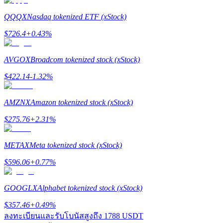
QQQX
Nasdaq tokenized ETF (xStock)
Launchpool
$
726.4
+
0.43
%
การเซ้งแบบยืดหยุ่นเพื่อรับโทเคนยอดนิยม
AVGOX
Broadcom tokenized stock (xStock)
$
422.14
-1.32
%
AMZNX
Amazon tokenized stock (xStock)
$
275.76
+
2.31
%
METAX
Meta tokenized stock (xStock)
การล็อค BTR
$
596.06
+
0.77
%
การลงทุนพิเศษสำหรับผู้ถือ BTR
GOOGLX
Alphabet tokenized stock (xStock)
$
357.46
+
0.49
%
ลงทะเบียนและรับโบนัสสูงถึง
1788 USDT