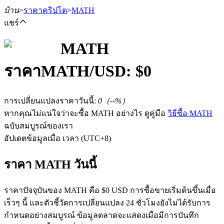
บ้าน
>
ราคาคริปโต
>
MATH
แชร์
MATH
ราคา
MATH
/USD: $
0
ฟิวเจอร์ส
การเปลี่ยนแปลงราคาวันนี้
:
0
（
--
%）
หากคุณไม่แน่ใจว่าจะซื้อ MATH อย่างไร ดูคู่มือ
วิธีซื้อ MATH
ฉบับสมบูรณ์ของเรา
อัปเดตข้อมูลเมื่อ เวลา (UTC+8)
ราคา MATH วันนี้
ฟิวเจอร์ส USDT
ราคาปัจจุบันของ MATH คือ $0 USD การซื้อขายเริ่มต้นขึ้นเมื่อ
ฟิวเจอร์สที่ใช้ USDT เป็นหลักประกัน
เร็วๆ นี้ และตัวชี้วัดการเปลี่ยนแปลง 24 ชั่วโมงยังไม่ได้รับการ
กำหนดอย่างสมบูรณ์ ข้อมูลตลาดจะแสดงเมื่อมีการบันทึก