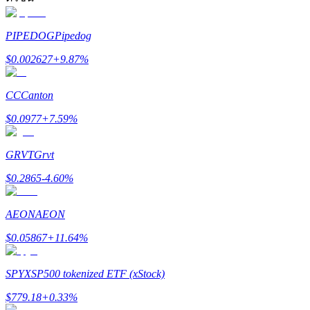
รับรางวัลการแข่งขันทุกวัน
PIPEDOG
Pipedog
$
0.002627
+
9.87
%
CC
Canton
$
0.0977
+
7.59
%
GRVT
Grvt
การปักหลัก
$
0.2865
-4.60
%
ผลตอบแทนสูงและเข้าถึงได้ทันที
AEON
AEON
$
0.05867
+
11.64
%
SPYX
SP500 tokenized ETF (xStock)
$
779.18
+
0.33
%