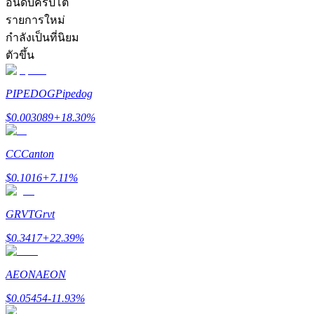
อันดับคริปโต
รายการใหม่
กำลังเป็นที่นิยม
ตัวขึ้น
PIPEDOG
Pipedog
เป็นเทรดเดอร์คัดลอก
$
0.003089
+
18.30
%
เพลิดเพลินกับการแบ่งปันผลกำไรและค่าคอมมิชชั่นการคั
CC
Canton
$
0.1016
+
7.11
%
GRVT
Grvt
$
0.3417
+
22.39
%
ข้อมูล
AEON
AEON
$
0.05454
-11.93
%
การวิเคราะห์ข้อมูลขนาดใหญ่ รวมถึงข้อมูลการค้า ฯลฯ