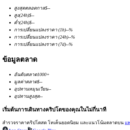
สูงสุดตลอดกาล
$
--
สูง
(24h)
$
--
ต่ำ
(24h)
$
--
การเปลี่ยนแปลงราคา
(1h)
--
%
การเปลี่ยนแปลงราคา
(24h)
--
%
การเปลี่ยนแปลงราคา
(7d)
--
%
ฟิวเจอร์ส COIN-M
ข้อมูลตลาด
ฟิวเจอร์สสกุลเงินดิจิทัล
อันดับตลาด
1000+
TradFi
มูลค่าตลาด
$
--
อุปทานหมุนเวียน
--
อนุพันธ์ของหุ้น ฟอเร็กซ์ โลหะมีค่า และสินค้าโภคภัณฑ์
อุปทานสูงสุด
--
เริ่มต้นการเดินทางคริปโตของคุณในไม่กี่นาที
สำรวจราคาคริปโตสด โทเค็นยอดนิยม และแนวโน้มตลาดบน
แพ