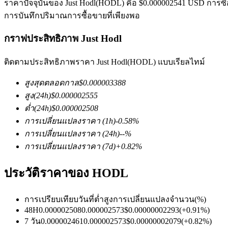
ราคาปัจจุบันของ Just Hodl(HODL) คือ $0.000002541 USD การซื้อข
การบันทึกปริมาณการซื้อขายที่เพียงพอ
กราฟประสิทธิภาพ Just Hodl
ติดตามประสิทธิภาพราคา Just Hodl(HODL) แบบเรียลไทม์
สูงสุดตลอดกาล
$
0.000003388
ฟิวเจอร์ส COIN-M
สูง
(24h)
$
0.000002555
ฟิวเจอร์สสกุลเงินดิจิทัล
ต่ำ
(24h)
$
0.000002508
การเปลี่ยนแปลงราคา
(1h)
-0.58
%
การเปลี่ยนแปลงราคา
(24h)
--
%
TradFi
การเปลี่ยนแปลงราคา
(7d)
+
0.82
%
อนุพันธ์ของหุ้น ฟอเร็กซ์ โลหะมีค่า และสินค้าโภคภัณฑ์
ประวัติราคาของ HODL
การเปรียบเทียบวันที่
ต่ำ
สูง
การเปลี่ยนแปลงจำนวน
(%)
48H
0.000002508
0.000002573
$
0.00000002293
(
+
0.91
%)
7 วัน
0.000002461
0.000002573
$
0.00000002079
(
+
0.82
%)