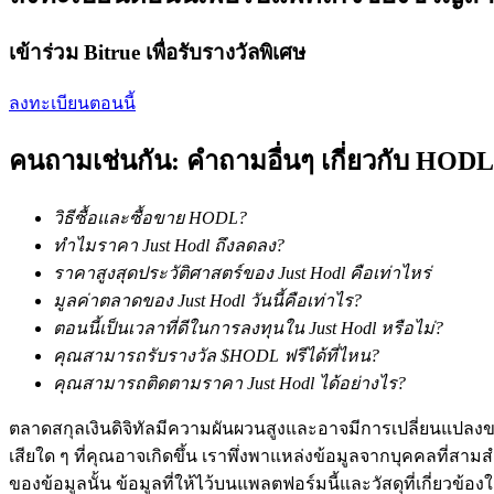
เรียนรู้วิธีการรักษาผลกำไร
เข้าร่วม Bitrue เพื่อรับรางวัลพิเศษ
ลงทะเบียนตอนนี้
คนถามเช่นกัน: คำถามอื่นๆ เกี่ยวกับ HODL
วิธีซื้อและซื้อขาย HODL?
ได้รับ
ทำไมราคา Just Hodl ถึงลดลง?
ราคาสูงสุดประวัติศาสตร์ของ Just Hodl คือเท่าไหร่
มูลค่าตลาดของ Just Hodl วันนี้คือเท่าไร?
ตอนนี้เป็นเวลาที่ดีในการลงทุนใน Just Hodl หรือไม่?
คุณสามารถรับรางวัล $HODL ฟรีได้ที่ไหน?
คุณสามารถติดตามราคา Just Hodl ได้อย่างไร?
ตลาดสกุลเงินดิจิทัลมีความผันผวนสูงและอาจมีการเปลี่ยนแปลงขอ
เสียใด ๆ ที่คุณอาจเกิดขึ้น เราพึ่งพาแหล่งข้อมูลจากบุคคลที่สามสำ
พาวเวอร์พิกกี้
ของข้อมูลนั้น ข้อมูลที่ให้ไว้บนแพลตฟอร์มนี้และวัสดุที่เกี่ยวข้