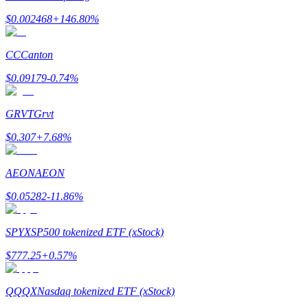
Launchpool
$
0.002468
+
146.80
%
การเซ้งแบบยืดหยุ่นเพื่อรับโทเคนยอดนิยม
CC
Canton
$
0.09179
-0.74
%
GRVT
Grvt
$
0.307
+
7.68
%
AEON
AEON
การล็อค BTR
$
0.05282
-11.86
%
การลงทุนพิเศษสำหรับผู้ถือ BTR
SPYX
SP500 tokenized ETF (xStock)
$
777.25
+
0.57
%
QQQX
Nasdaq tokenized ETF (xStock)