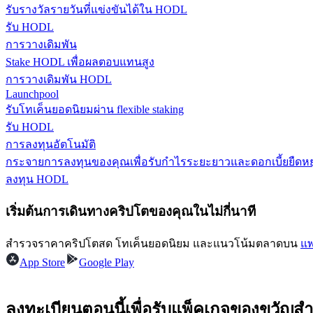
รับรางวัลรายวันที่แข่งขันได้ใน HODL
รับ HODL
การวางเดิมพัน
Stake HODL เพื่อผลตอบแทนสูง
การวางเดิมพัน HODL
Launchpool
รับโทเค็นยอดนิยมผ่าน flexible staking
รับ HODL
แนะนำ
การลงทุนอัตโนมัติ
กระจายการลงทุนของคุณเพื่อรับกำไรระยะยาวและดอกเบี้ยยืดหยุ
คู่มือเริ่มต้นฟิวเจอร์ส
ลงทุน HODL
เริ่มต้นการเดินทางคริปโตของคุณในไม่กี่นาที
สำรวจราคาคริปโตสด โทเค็นยอดนิยม และแนวโน้มตลาดบน
แพ
App Store
Google Play
ลงทะเบียนตอนนี้เพื่อรับแพ็คเกจของขวัญสำ
กลยุทธ์การซื้อขาย