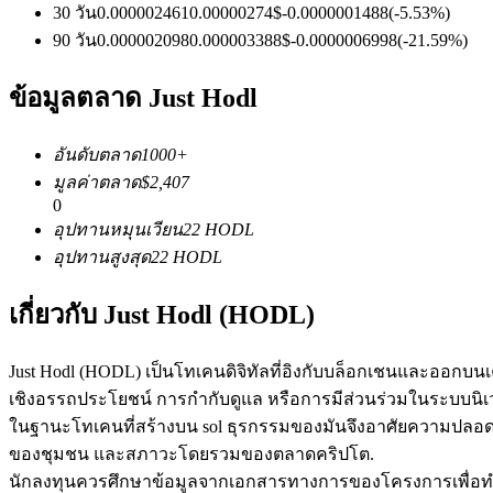
30 วัน
0.000002461
0.00000274
$
-0.0000001488
(
-5.53
%)
90 วัน
0.000002098
0.000003388
$
-0.0000006998
(
-21.59
%)
ฟิวเจอร์ส USDC
ข้อมูลตลาด Just Hodl
ฟิวเจอร์สที่ใช้ USDC เป็นหลักประกัน
อันดับตลาด
1000+
มูลค่าตลาด
$
2,407
0
อุปทานหมุนเวียน
22
HODL
อุปทานสูงสุด
22
HODL
เกี่ยวกับ Just Hodl (HODL)
คัดลอกการซื้อขาย
Just Hodl (HODL) เป็นโทเคนดิจิทัลที่อิงกับบล็อกเชนและออก
เชิงอรรถประโยชน์ การกำกับดูแล หรือการมีส่วนร่วมในระบบนิเว
เข้าร่วมกับเทรดเดอร์ชั้นนำ
ในฐานะโทเคนที่สร้างบน sol ธุรกรรมของมันจึงอาศัยความปลอ
ของชุมชน และสภาวะโดยรวมของตลาดคริปโต.
นักลงทุนควรศึกษาข้อมูลจากเอกสารทางการของโครงการเพื่อทำควา