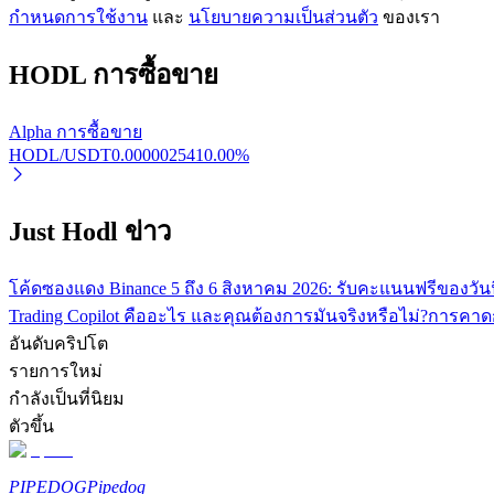
กำหนดการใช้งาน
และ
นโยบายความเป็นส่วนตัว
ของเรา
รับรางวัลการแข่งขันทุกวัน
HODL
การซื้อขาย
Alpha การซื้อขาย
HODL/USDT
0.000002541
0.00
%
Just Hodl ข่าว
การปักหลัก
โค้ดซองแดง Binance 5 ถึง 6 สิงหาคม 2026: รับคะแนนฟรีของวันน
ผลตอบแทนสูงและเข้าถึงได้ทันที
Trading Copilot คืออะไร และคุณต้องการมันจริงหรือไม่?
การคาดก
อันดับคริปโต
รายการใหม่
กำลังเป็นที่นิยม
ตัวขึ้น
PIPEDOG
Pipedog