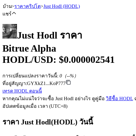
บ้าน
>
ราคาคริปโต
>
Just Hodl
(HODL)
แชร์
Just Hodl
ราคา
ฟิวเจอร์ส
Bitrue Alpha
HODL
/USD: $
0.000002541
การเปลี่ยนแปลงราคาวันนี้
:
0
（
--
%）
ที่อยู่สัญญา
:
GYXkZ1...KoP777
เทรด HODL ตอนนี้
หากคุณไม่แน่ใจว่าจะซื้อ Just Hodl อย่างไร ดูคู่มือ
วิธีซื้อ HODL
ฉ
อัปเดตข้อมูลเมื่อ เวลา (UTC+8)
ฟิวเจอร์ส USDT
ราคา Just Hodl(HODL) วันนี้
ฟิวเจอร์สที่ใช้ USDT เป็นหลักประกัน