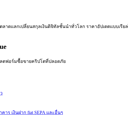
าดแลกเปลี่ยนสกุลเงินดิจิทัลชั้นนำทั่วโลก ราคาอัปเดตแบบเรียล
rue
ดลอกการซื้อขาย
ฟอร์มซื้อขายคริปโตที่ปลอดภัย
าว
าคาร เงินฝาก fiat SEPA และอื่นๆ