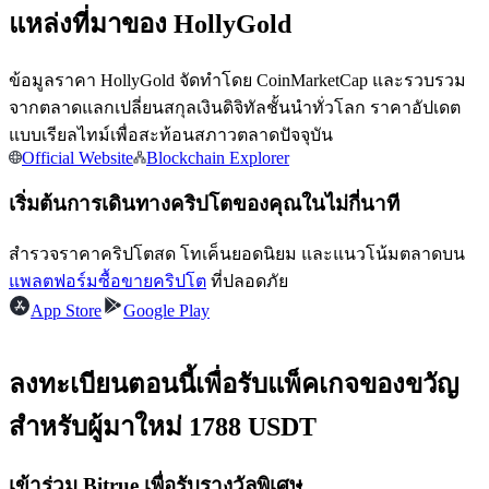
แหล่งที่มาของ HollyGold
ข้อมูลราคา HollyGold จัดทำโดย CoinMarketCap และรวบรวม
จากตลาดแลกเปลี่ยนสกุลเงินดิจิทัลชั้นนำทั่วโลก ราคาอัปเดต
แบบเรียลไทม์เพื่อสะท้อนสภาวตลาดปัจจุบัน
เป็นเทรดเดอร์คัดลอก
Official Website
Blockchain Explorer
เพลิดเพลินกับการแบ่งปันผลกำไรและค่าคอมมิชชั่นการคัด
เริ่มต้นการเดินทางคริปโตของคุณในไม่กี่นาที
ลอกการซื้อขาย
สำรวจราคาคริปโตสด โทเค็นยอดนิยม และแนวโน้มตลาดบน
แพลตฟอร์มซื้อขายคริปโต
ที่ปลอดภัย
App Store
Google Play
ลงทะเบียนตอนนี้เพื่อรับแพ็คเกจของขวัญ
สำหรับผู้มาใหม่ 1788 USDT
ข้อมูล
เข้าร่วม Bitrue เพื่อรับรางวัลพิเศษ