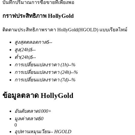
บันทึกปริมาณการซื้อขายที่เพียงพอ
กราฟประสิทธิภาพ HollyGold
ติดตามประสิทธิภาพราคา HollyGold(HGOLD) แบบเรียลไทม์
สูงสุดตลอดกาล
$
--
ฟิวเจอร์ส COIN-M
สูง
(24h)
$
--
ต่ำ
(24h)
$
--
ฟิวเจอร์สสกุลเงินดิจิทัล
การเปลี่ยนแปลงราคา
(1h)
--
%
การเปลี่ยนแปลงราคา
(24h)
--
%
การเปลี่ยนแปลงราคา
(7d)
--
%
TradFi
ข้อมูลตลาด HollyGold
อนุพันธ์ของหุ้น ฟอเร็กซ์ โลหะมีค่า และสินค้าโภคภัณฑ์
อันดับตลาด
1000+
มูลค่าตลาด
$
0
0
อุปทานหมุนเวียน
--
HGOLD