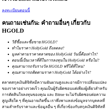
การวิเคราะห์ข้อมูลขนาดใหญ่ รวมถึงข้อมูลการค้า ฯลฯ
ลงทะเบียนตอนนี้
คนถามเช่นกัน: คำถามอื่นๆ เกี่ยวกับ
HGOLD
วิธีซื้อและซื้อขาย HGOLD?
ทำไมราคา HollyGold ถึงลดลง?
แนะนำ
มูลค่าตามราคาตลาดของ HollyGold วันนี้คือเท่าไร?
ตอนนี้เป็นเวลาที่ดีในการลงทุนใน HollyGold หรือไม่?
คู่มือเริ่มต้นฟิวเจอร์ส
คุณสามารถรับรางวัล HGOLD ฟรีได้ที่ไหน?
คุณสามารถติดตามราคา HollyGold ได้อย่างไร?
ตลาดสกุลเงินดิจิทัลมีความผันผวนสูงและอาจมีการเปลี่ยนแปลง
ของราคาอย่างรวดเร็ว คุณเป็นผู้รับผิดชอบแต่เพียงผู้เดียวสำหรับ
การตัดสินใจลงทุนของคุณ และ Bitrue จะไม่รับผิดชอบต่อความ
สูญเสียใด ๆ ที่คุณอาจเกิดขึ้น เราพึ่งพาแหล่งข้อมูลจากบุคคลที่
สามสำหรับราคาและข้อมูลอื่น ๆ ที่เกี่ยวข้องกับสกุลเงินดิจิทัลที่