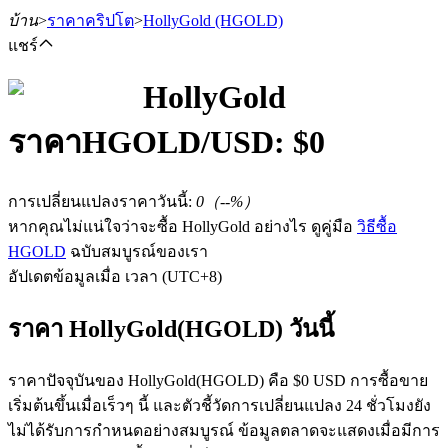
บ้าน
>
ราคาคริปโต
>
HollyGold
(HGOLD)
แชร์
HollyGold
ราคา
HGOLD
/USD: $
0
ฟิวเจอร์ส
การเปลี่ยนแปลงราคาวันนี้
:
0
（
--
%）
หากคุณไม่แน่ใจว่าจะซื้อ HollyGold อย่างไร ดูคู่มือ
วิธีซื้อ
HGOLD
ฉบับสมบูรณ์ของเรา
อัปเดตข้อมูลเมื่อ เวลา (UTC+8)
ราคา HollyGold(HGOLD) วันนี้
ฟิวเจอร์ส USDT
ราคาปัจจุบันของ HollyGold(HGOLD) คือ $0 USD การซื้อขาย
ฟิวเจอร์สที่ใช้ USDT เป็นหลักประกัน
เริ่มต้นขึ้นเมื่อเร็วๆ นี้ และตัวชี้วัดการเปลี่ยนแปลง 24 ชั่วโมงยัง
ไม่ได้รับการกำหนดอย่างสมบูรณ์ ข้อมูลตลาดจะแสดงเมื่อมีการ