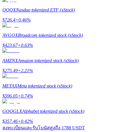
QQQX
Nasdaq tokenized ETF (xStock)
Launchpool
$
726.4
+
0.46
%
การเซ้งแบบยืดหยุ่นเพื่อรับโทเคนยอดนิยม
AVGOX
Broadcom tokenized stock (xStock)
$
423.67
+
0.63
%
AMZNX
Amazon tokenized stock (xStock)
$
275.49
+
2.21
%
METAX
Meta tokenized stock (xStock)
การล็อค BTR
$
596.05
+
0.74
%
การลงทุนพิเศษสำหรับผู้ถือ BTR
GOOGLX
Alphabet tokenized stock (xStock)
$
357.46
+
0.42
%
ลงทะเบียนและรับโบนัสสูงถึง
1788 USDT