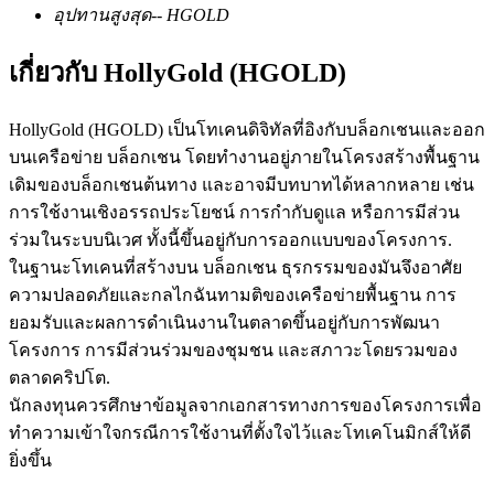
อุปทานสูงสุด
--
HGOLD
เกี่ยวกับ HollyGold (HGOLD)
ฟิวเจอร์ส USDC
HollyGold (HGOLD) เป็นโทเคนดิจิทัลที่อิงกับบล็อกเชนและออก
ฟิวเจอร์สที่ใช้ USDC เป็นหลักประกัน
บนเครือข่าย บล็อกเชน โดยทำงานอยู่ภายในโครงสร้างพื้นฐาน
เดิมของบล็อกเชนต้นทาง และอาจมีบทบาทได้หลากหลาย เช่น
การใช้งานเชิงอรรถประโยชน์ การกำกับดูแล หรือการมีส่วน
ร่วมในระบบนิเวศ ทั้งนี้ขึ้นอยู่กับการออกแบบของโครงการ.
ในฐานะโทเคนที่สร้างบน บล็อกเชน ธุรกรรมของมันจึงอาศัย
ความปลอดภัยและกลไกฉันทามติของเครือข่ายพื้นฐาน การ
ยอมรับและผลการดำเนินงานในตลาดขึ้นอยู่กับการพัฒนา
โครงการ การมีส่วนร่วมของชุมชน และสภาวะโดยรวมของ
คัดลอกการซื้อขาย
ตลาดคริปโต.
นักลงทุนควรศึกษาข้อมูลจากเอกสารทางการของโครงการเพื่อ
เข้าร่วมกับเทรดเดอร์ชั้นนำ
ทำความเข้าใจกรณีการใช้งานที่ตั้งใจไว้และโทเคโนมิกส์ให้ดี
ยิ่งขึ้น