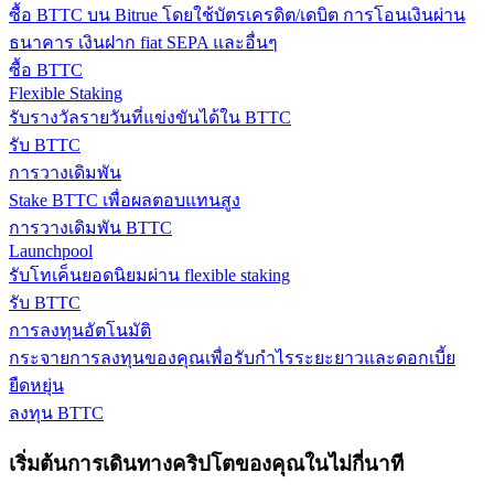
ซื้อ BTTC บน Bitrue โดยใช้บัตรเครดิต/เดบิต การโอนเงินผ่าน
กลยุทธ์การซื้อขาย
ธนาคาร เงินฝาก fiat SEPA และอื่นๆ
เรียนรู้วิธีการรักษาผลกำไร
ซื้อ BTTC
Flexible Staking
รับรางวัลรายวันที่แข่งขันได้ใน BTTC
รับ BTTC
การวางเดิมพัน
Stake BTTC เพื่อผลตอบแทนสูง
การวางเดิมพัน BTTC
Launchpool
ได้รับ
รับโทเค็นยอดนิยมผ่าน flexible staking
รับ BTTC
การลงทุนอัตโนมัติ
กระจายการลงทุนของคุณเพื่อรับกำไรระยะยาวและดอกเบี้ย
ยืดหยุ่น
ลงทุน BTTC
เริ่มต้นการเดินทางคริปโตของคุณในไม่กี่นาที
พาวเวอร์พิกกี้