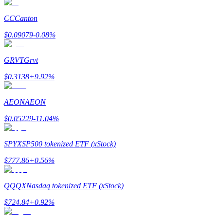
เชิญเพื่อนเพื่อรับรางวัลเงินสด
CC
Canton
BTC Welcome Rewards
$
0.09079
-0.08
%
GRVT
Grvt
$
0.3138
+
9.92
%
AEON
AEON
$
0.05229
-11.04
%
BTC Welcome Rewards
SPYX
SP500 tokenized ETF (xStock)
Deposit & Trade BTC to Share 25000 USDT prize pool!
$
777.86
+
0.56
%
QQQX
Nasdaq tokenized ETF (xStock)
Deposit CASHCAT & Win
$
724.84
+
0.92
%
Share 500000 CASHCAT prize pool