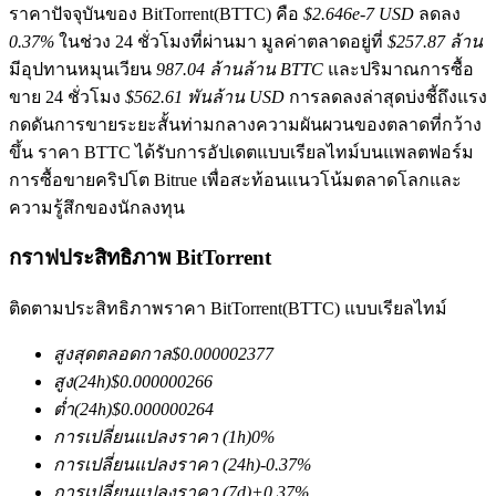
ราคาปัจจุบันของ BitTorrent(BTTC) คือ
$2.646e-7 USD
ลดลง
0.37%
ในช่วง 24 ชั่วโมงที่ผ่านมา มูลค่าตลาดอยู่ที่
$257.87 ล้าน
มีอุปทานหมุนเวียน
987.04 ล้านล้าน BTTC
และปริมาณการซื้อ
ขาย 24 ชั่วโมง
$562.61 พันล้าน USD
การลดลงล่าสุดบ่งชี้ถึงแรง
กดดันการขายระยะสั้นท่ามกลางความผันผวนของตลาดที่กว้าง
ขึ้น ราคา BTTC ได้รับการอัปเดตแบบเรียลไทม์บนแพลตฟอร์ม
การซื้อขายคริปโต Bitrue เพื่อสะท้อนแนวโน้มตลาดโลกและ
ฟิวเจอร์ส COIN-M
ความรู้สึกของนักลงทุน
ฟิวเจอร์สสกุลเงินดิจิทัล
กราฟประสิทธิภาพ BitTorrent
ติดตามประสิทธิภาพราคา BitTorrent(BTTC) แบบเรียลไทม์
TradFi
อนุพันธ์ของหุ้น ฟอเร็กซ์ โลหะมีค่า และสินค้าโภคภัณฑ์
สูงสุดตลอดกาล
$
0.000002377
สูง
(24h)
$
0.000000266
ต่ำ
(24h)
$
0.000000264
การเปลี่ยนแปลงราคา
(1h)
0
%
การเปลี่ยนแปลงราคา
(24h)
-0.37
%
การเปลี่ยนแปลงราคา
(7d)
+
0.37
%