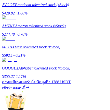
AVGOX
Broadcom tokenized stock (xStock)
$
429.82
+
1.80
%
Exclusive for BitMart Users
AMZNX
Amazon tokenized stock (xStock)
Register & Trade to Win 500,000 USDT
$
274.48
+
0.70
%
METAX
Meta tokenized stock (xStock)
Precious Metals Trading Carnival
$
592.1
+
0.21
%
Trade Gold & Silver · 33,333 USDT Bonus
GOOGLX
Alphabet tokenized stock (xStock)
$
355.27
-1.17
%
USDT New User Exclusive 10% APR
ลงทะเบียนและรับโบนัสสูงถึง
1788 USDT
เข้าร่วมตอนนี้
USDT Flexible Staking | Daily Rewards
BTC New User Exclusive: 6.5% APR