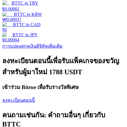
BTTC
to
TRY
₺
0.00001
BTTC
to
KRW
Launchpool
₩
0.00037
BTTC
to
CAD
การเซ้งแบบยืดหยุ่นเพื่อรับโทเคนยอดนิยม
$
0
BTTC
to
JPY
¥
0.00004
การแปลงสกุลเงินดิจิทัลเพิ่มเติม
ลงทะเบียนตอนนี้เพื่อรับแพ็คเกจของขวัญ
สำหรับผู้มาใหม่ 1788 USDT
การล็อค BTR
เข้าร่วม Bitrue เพื่อรับรางวัลพิเศษ
การลงทุนพิเศษสำหรับผู้ถือ BTR
ลงทะเบียนตอนนี้
คนถามเช่นกัน: คำถามอื่นๆ เกี่ยวกับ
BTTC