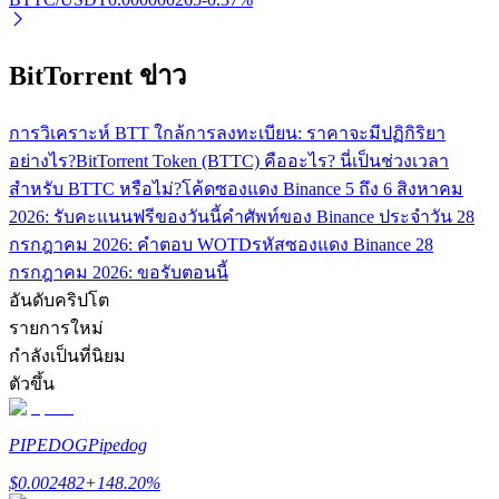
BitTorrent ข่าว
การวิเคราะห์ BTT ใกล้การลงทะเบียน: ราคาจะมีปฏิกิริยา
อย่างไร?
BitTorrent Token (BTTC) คืออะไร? นี่เป็นช่วงเวลา
สำหรับ BTTC หรือไม่?
โค้ดซองแดง Binance 5 ถึง 6 สิงหาคม
พันธมิตร Bitrue
2026: รับคะแนนฟรีของวันนี้
คำศัพท์ของ Binance ประจำวัน 28
มากถึง 65% คอมมิชชั่น!
กรกฎาคม 2026: คำตอบ WOTD
รหัสซองแดง Binance 28
กรกฎาคม 2026: ขอรับตอนนี้
อันดับคริปโต
รายการใหม่
กำลังเป็นที่นิยม
ตัวขึ้น
PIPEDOG
Pipedog
การแนะนำ
$
0.002482
+
148.20
%