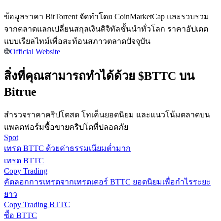
การวิเคราะห์ข้อมูลขนาดใหญ่ รวมถึงข้อมูลการค้า ฯลฯ
ข้อมูลราคา BitTorrent จัดทำโดย CoinMarketCap และรวบรวม
จากตลาดแลกเปลี่ยนสกุลเงินดิจิทัลชั้นนำทั่วโลก ราคาอัปเดต
แบบเรียลไทม์เพื่อสะท้อนสภาวตลาดปัจจุบัน
Official Website
สิ่งที่คุณสามารถทำได้ด้วย $BTTC บน
Bitrue
แนะนำ
สำรวจราคาคริปโตสด โทเค็นยอดนิยม และแนวโน้มตลาดบน
แพลตฟอร์มซื้อขายคริปโตที่ปลอดภัย
คู่มือเริ่มต้นฟิวเจอร์ส
Spot
เทรด BTTC ด้วยค่าธรรมเนียมต่ำมาก
เทรด BTTC
Copy Trading
คัดลอกการเทรดจากเทรดเดอร์ BTTC ยอดนิยมเพื่อกำไรระยะ
ยาว
Copy Trading BTTC
ซื้อ BTTC