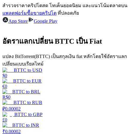
สำรวจราคาคริปโตสด โทเค็นยอดนิยม และแนวโน้มตลาดบน
รับรางวัลการแข่งขันทุกวัน
แพลตฟอร์มซื้อขายคริปโต
ที่ปลอดภัย
App Store
Google Play
อัตราแลกเปลี่ยน BTTC เป็น Fiat
แปลง BitTorrent(BTTC) เป็นสกุลเงิน fiat หลักโดยใช้อัตราแลก
เปลี่ยนแบบเรียลไทม์
BTTC
to
USD
การปักหลัก
$
0
BTTC
to
EUR
€
0
ผลตอบแทนสูงและเข้าถึงได้ทันที
BTTC
to
BRL
R$
0
BTTC
to
RUB
₽
0.00002
BTTC
to
GBP
£
0
BTTC
to
INR
₹
0.00002