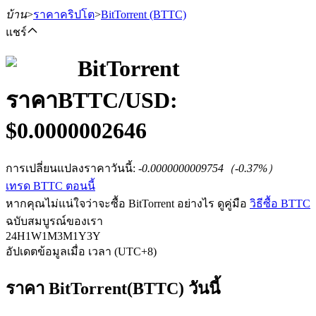
บ้าน
>
ราคาคริปโต
>
BitTorrent
(BTTC)
แชร์
BitTorrent
ราคา
BTTC
/USD:
ฟิวเจอร์ส
$
0.0000002646
การเปลี่ยนแปลงราคาวันนี้
:
-0.0000000009754
（
-0.37
%）
เทรด BTTC ตอนนี้
หากคุณไม่แน่ใจว่าจะซื้อ BitTorrent อย่างไร ดูคู่มือ
วิธีซื้อ BTTC
ฉบับสมบูรณ์ของเรา
24H
1W
1M
3M
1Y
3Y
อัปเดตข้อมูลเมื่อ เวลา (UTC+8)
ฟิวเจอร์ส USDT
ฟิวเจอร์สที่ใช้ USDT เป็นหลักประกัน
ราคา BitTorrent(BTTC) วันนี้