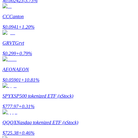
$
0.002425
-3.73
%
รับรางวัลการแข่งขันทุกวัน
CC
Canton
$
0.0941
+
1.20
%
GRVT
Grvt
$
0.299
+
0.79
%
AEON
AEON
การปักหลัก
$
0.05901
+
10.81
%
ผลตอบแทนสูงและเข้าถึงได้ทันที
SPYX
SP500 tokenized ETF (xStock)
$
777.97
+
0.31
%
QQQX
Nasdaq tokenized ETF (xStock)
$
725.38
+
0.46
%