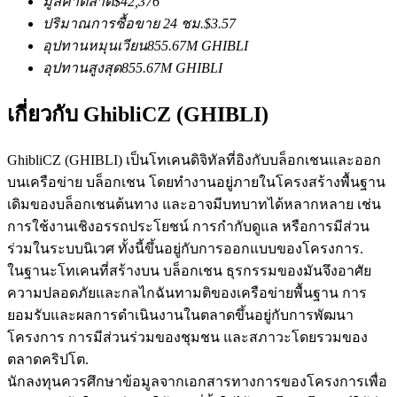
มูลค่าตลาด
$
42,376
ปริมาณการซื้อขาย 24 ชม.
$
3.57
อุปทานหมุนเวียน
855.67M
GHIBLI
อุปทานสูงสุด
855.67M
GHIBLI
ฟิวเจอร์ส USDC
ฟิวเจอร์สที่ใช้ USDC เป็นหลักประกัน
เกี่ยวกับ GhibliCZ (GHIBLI)
GhibliCZ (GHIBLI) เป็นโทเคนดิจิทัลที่อิงกับบล็อกเชนและออก
บนเครือข่าย บล็อกเชน โดยทำงานอยู่ภายในโครงสร้างพื้นฐาน
เดิมของบล็อกเชนต้นทาง และอาจมีบทบาทได้หลากหลาย เช่น
การใช้งานเชิงอรรถประโยชน์ การกำกับดูแล หรือการมีส่วน
ร่วมในระบบนิเวศ ทั้งนี้ขึ้นอยู่กับการออกแบบของโครงการ.
ในฐานะโทเคนที่สร้างบน บล็อกเชน ธุรกรรมของมันจึงอาศัย
ความปลอดภัยและกลไกฉันทามติของเครือข่ายพื้นฐาน การ
คัดลอกการซื้อขาย
ยอมรับและผลการดำเนินงานในตลาดขึ้นอยู่กับการพัฒนา
เข้าร่วมกับเทรดเดอร์ชั้นนำ
โครงการ การมีส่วนร่วมของชุมชน และสภาวะโดยรวมของ
ตลาดคริปโต.
นักลงทุนควรศึกษาข้อมูลจากเอกสารทางการของโครงการเพื่อ