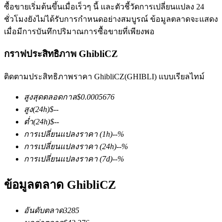
ซื้อขายเริ่มต้นขึ้นเมื่อเร็วๆ นี้ และตัวชี้วัดการเปลี่ยนแปลง 24
ชั่วโมงยังไม่ได้รับการกำหนดอย่างสมบูรณ์ ข้อมูลตลาดจะแสดง
เมื่อมีการบันทึกปริมาณการซื้อขายที่เพียงพอ
กราฟประสิทธิภาพ GhibliCZ
ติดตามประสิทธิภาพราคา GhibliCZ(GHIBLI) แบบเรียลไทม์
ฟิวเจอร์ส COIN-M
สูงสุดตลอดกาล
$
0.0005676
ฟิวเจอร์สสกุลเงินดิจิทัล
สูง
(24h)
$
--
ต่ำ
(24h)
$
--
การเปลี่ยนแปลงราคา
(1h)
--
%
TradFi
การเปลี่ยนแปลงราคา
(24h)
--
%
อนุพันธ์ของหุ้น ฟอเร็กซ์ โลหะมีค่า และสินค้าโภคภัณฑ์
การเปลี่ยนแปลงราคา
(7d)
--
%
ข้อมูลตลาด GhibliCZ
อันดับตลาด
3285