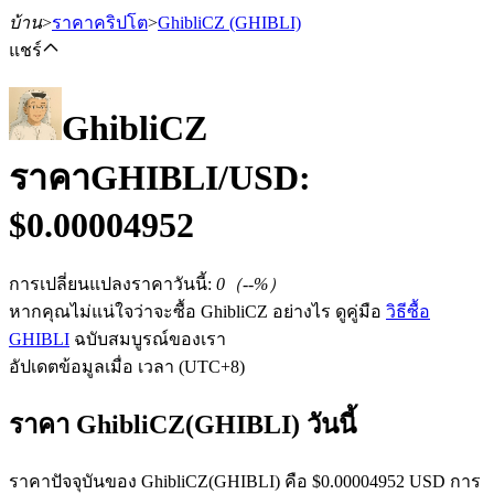
บ้าน
>
ราคาคริปโต
>
GhibliCZ
(GHIBLI)
แชร์
GhibliCZ
ฟิวเจอร์ส
ราคา
GHIBLI
/USD:
$
0.00004952
การเปลี่ยนแปลงราคาวันนี้
:
0
（
--
%）
หากคุณไม่แน่ใจว่าจะซื้อ GhibliCZ อย่างไร ดูคู่มือ
วิธีซื้อ
GHIBLI
ฉบับสมบูรณ์ของเรา
อัปเดตข้อมูลเมื่อ เวลา (UTC+8)
ฟิวเจอร์ส USDT
ราคา GhibliCZ(GHIBLI) วันนี้
ฟิวเจอร์สที่ใช้ USDT เป็นหลักประกัน
ราคาปัจจุบันของ GhibliCZ(GHIBLI) คือ $0.00004952 USD การ