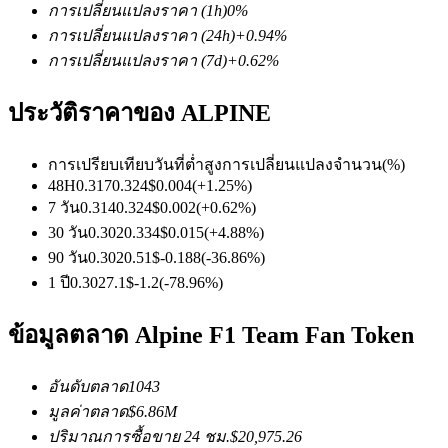
การเปลี่ยนแปลงราคา
(1h)
0
%
การเปลี่ยนแปลงราคา
(24h)
+
0.94
%
การเปลี่ยนแปลงราคา
(7d)
+
0.62
%
ฟิวเจอร์ส USDC
ประวัติราคาของ ALPINE
ฟิวเจอร์สที่ใช้ USDC เป็นหลักประกัน
การเปรียบเทียบวันที่
ต่ำ
สูง
การเปลี่ยนแปลงจำนวน
(%)
48H
0.317
0.324
$
0.004
(
+
1.25
%)
7 วัน
0.314
0.324
$
0.002
(
+
0.62
%)
30 วัน
0.302
0.334
$
0.015
(
+
4.88
%)
90 วัน
0.302
0.51
$
-0.188
(
-36.86
%)
1 ปี
0.302
7.1
$
-1.2
(
-78.96
%)
ข้อมูลตลาด Alpine F1 Team Fan Token
คัดลอกการซื้อขาย
เข้าร่วมกับเทรดเดอร์ชั้นนำ
อันดับตลาด
1043
มูลค่าตลาด
$
6.86M
ปริมาณการซื้อขาย 24 ชม.
$
20,975.26