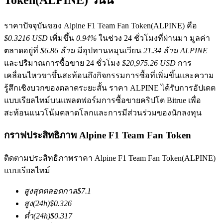
ราคาปัจจุบันของ Alpine F1 Team Fan Token(ALPINE) คือ
$0.3216 USD
เพิ่มขึ้น
0.94%
ในช่วง 24 ชั่วโมงที่ผ่านมา มูลค่า
ตลาดอยู่ที่
$6.86 ล้าน
มีอุปทานหมุนเวียน
21.34 ล้าน ALPINE
และปริมาณการซื้อขาย 24 ชั่วโมง
$20,975.26 USD
การ
เคลื่อนไหวขาขึ้นสะท้อนถึงกิจกรรมการซื้อที่เพิ่มขึ้นและความ
ฟิวเจอร์ส COIN-M
รู้สึกเชิงบวกของตลาดระยะสั้น ราคา ALPINE ได้รับการอัปเดต
แบบเรียลไทม์บนแพลตฟอร์มการซื้อขายคริปโต Bitrue เพื่อ
ฟิวเจอร์สสกุลเงินดิจิทัล
สะท้อนแนวโน้มตลาดโลกและการมีส่วนร่วมของนักลงทุน
กราฟประสิทธิภาพ Alpine F1 Team Fan Token
TradFi
ติดตามประสิทธิภาพราคา Alpine F1 Team Fan Token(ALPINE)
อนุพันธ์ของหุ้น ฟอเร็กซ์ โลหะมีค่า และสินค้าโภคภัณฑ์
แบบเรียลไทม์
สูงสุดตลอดกาล
$
7.1
สูง
(24h)
$
0.326
ต่ำ
(24h)
$
0.317