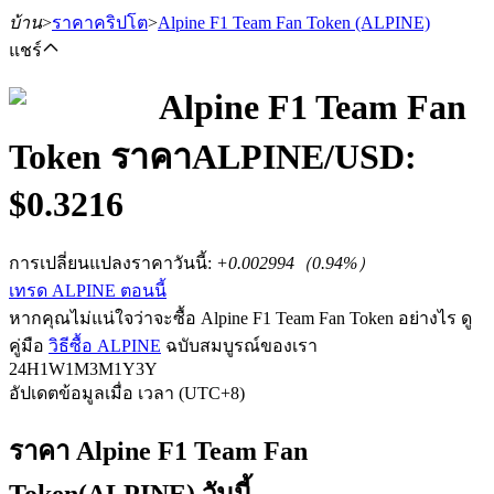
บ้าน
>
ราคาคริปโต
>
Alpine F1 Team Fan Token
(ALPINE)
แชร์
Alpine F1 Team Fan
Token
ราคา
ALPINE
/USD:
ฟิวเจอร์ส
$
0.3216
การเปลี่ยนแปลงราคาวันนี้
:
+0.002994
（
0.94
%）
เทรด ALPINE ตอนนี้
หากคุณไม่แน่ใจว่าจะซื้อ Alpine F1 Team Fan Token อย่างไร ดู
คู่มือ
วิธีซื้อ ALPINE
ฉบับสมบูรณ์ของเรา
24H
1W
1M
3M
1Y
3Y
อัปเดตข้อมูลเมื่อ เวลา (UTC+8)
ฟิวเจอร์ส USDT
ฟิวเจอร์สที่ใช้ USDT เป็นหลักประกัน
ราคา Alpine F1 Team Fan
Token(ALPINE) วันนี้