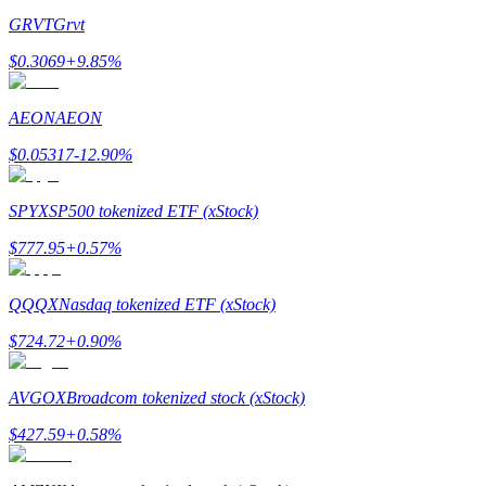
GRVT
Grvt
$
0.3069
+
9.85
%
Exclusive for BitMart Users
AEON
AEON
Register & Trade to Win 500,000 USDT
$
0.05317
-12.90
%
SPYX
SP500 tokenized ETF (xStock)
Precious Metals Trading Carnival
$
777.95
+
0.57
%
Trade Gold & Silver · 33,333 USDT Bonus
QQQX
Nasdaq tokenized ETF (xStock)
$
724.72
+
0.90
%
USDT New User Exclusive 10% APR
USDT Flexible Staking | Daily Rewards
AVGOX
Broadcom tokenized stock (xStock)
$
427.59
+
0.58
%
BTC New User Exclusive: 6.5% APR