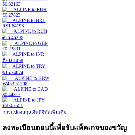
$
0.32163
ALPINE
to
EUR
€
0.27823
Launchpool
ALPINE
to
BRL
R$
1.64196
การเซ้งแบบยืดหยุ่นเพื่อรับโทเคนยอดนิยม
ALPINE
to
RUB
₽
26.46296
ALPINE
to
GBP
£
0.23831
ALPINE
to
INR
₹
30.61458
ALPINE
to
TRY
₺
15.34074
ALPINE
to
KRW
₩
453.51708
ALPINE
to
CAD
การล็อค BTR
$
0.44817
ALPINE
to
JPY
การลงทุนพิเศษสำหรับผู้ถือ BTR
¥
50.67551
การแปลงสกุลเงินดิจิทัลเพิ่มเติม
ลงทะเบียนตอนนี้เพื่อรับแพ็คเกจของขวัญ