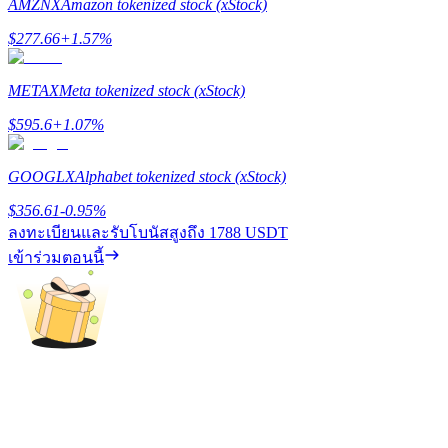
AMZNX
Amazon tokenized stock (xStock)
BTC Flexible Staking | Daily Rewards
$
277.66
+
1.57
%
METAX
Meta tokenized stock (xStock)
$
595.6
+
1.07
%
GOOGLX
Alphabet tokenized stock (xStock)
$
356.61
-0.95
%
ลงทะเบียนและรับโบนัสสูงถึง
1788 USDT
กิจกรรมเพิ่มเติม
เข้าร่วมตอนนี้
รับรางวัลและสิทธิพิเศษสุดพิเศษ
ศูนย์รางวัล
เข้าสู่ระบบ
ลงชื่อ