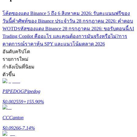
เชิญเพื่อนเพื่อรับรางวัลเงินสด
โค้ดซองแดง Binance 5 ถึง 6 สิงหาคม 2026: รับคะแนนฟรีของ
BTC Welcome Rewards
วันนี้
คำศัพท์ของ Binance ประจำวัน 28 กรกฎาคม 2026: คำตอบ
WOTD
รหัสซองแดง Binance 28 กรกฎาคม 2026: ขอรับตอนนี้
AI
Trading Copilot คืออะไร และคุณต้องการมันจริงหรือไม่?
การ
คาดการณ์ราคาหุ้น SPY และแนวโน้มตลาด 2026
อันดับคริปโต
รายการใหม่
กำลังเป็นที่นิยม
ตัวขึ้น
BTC Welcome Rewards
PIPEDOG
Pipedog
Deposit & Trade BTC to Share 25000 USDT prize pool!
$
0.002559
+
155.90
%
CC
Canton
Deposit CASHCAT & Win
$
0.09266
-7.14
%
Share 500000 CASHCAT prize pool