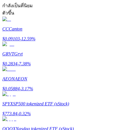
การวิเคราะห์ข้อมูลขนาดใหญ่ รวมถึงข้อมูลการค้า ฯลฯ
กำลังเป็นที่นิยม
ตัวขึ้น
CC
Canton
$
0.09103
-12.59
%
GRVT
Grvt
แนะนำ
$
0.2834
-7.38
%
คู่มือเริ่มต้นฟิวเจอร์ส
AEON
AEON
$
0.05884
-3.17
%
SPYX
SP500 tokenized ETF (xStock)
$
773.84
-0.32
%
QQQX
Nasdaq tokenized ETF (xStock)