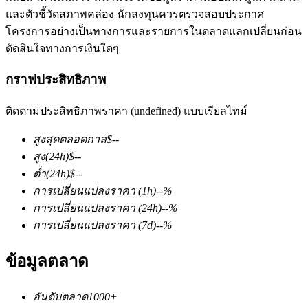
และตัวชี้วัดสภาพคล่อง นักลงทุนควรตรวจสอบประกาศ
โครงการอย่างเป็นทางการและรายการในตลาดแลกเปลี่ยนก่อน
ตัดสินใจทางการเงินใดๆ
กราฟประสิทธิภาพ
ติดตามประสิทธิภาพราคา (undefined) แบบเรียลไทม์
ฟิวเจอร์ส COIN-M
สูงสุดตลอดกาล
$
--
ฟิวเจอร์สสกุลเงินดิจิทัล
สูง
(24h)
$
--
ต่ำ
(24h)
$
--
การเปลี่ยนแปลงราคา
(1h)
--
%
TradFi
การเปลี่ยนแปลงราคา
(24h)
--
%
อนุพันธ์ของหุ้น ฟอเร็กซ์ โลหะมีค่า และสินค้าโภคภัณฑ์
การเปลี่ยนแปลงราคา
(7d)
--
%
ข้อมูลตลาด
อันดับตลาด
1000+