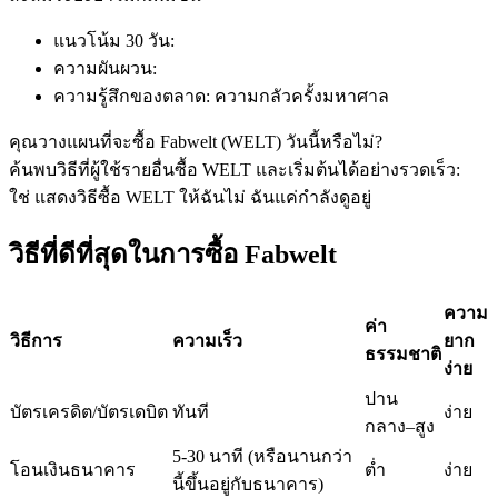
แนวโน้ม 30 วัน
:
ความผันผวน
:
ฟิวเจอร์ส USDC
ความรู้สึกของตลาด
:
ความกลัวครั้งมหาศาล
ฟิวเจอร์สที่ใช้ USDC เป็นหลักประกัน
คุณวางแผนที่จะซื้อ Fabwelt (WELT) วันนี้หรือไม่?
ค้นพบวิธีที่ผู้ใช้รายอื่นซื้อ WELT และเริ่มต้นได้อย่างรวดเร็ว:
ใช่ แสดงวิธีซื้อ WELT ให้ฉัน
ไม่ ฉันแค่กำลังดูอยู่
วิธีที่ดีที่สุดในการซื้อ Fabwelt
ความ
ค่า
วิธีการ
ความเร็ว
ยาก
ธรรมชาติ
ง่าย
คัดลอกการซื้อขาย
ปาน
บัตรเครดิต/บัตรเดบิต
ทันที
ง่าย
เข้าร่วมกับเทรดเดอร์ชั้นนำ
กลาง–สูง
5-30 นาที (หรือนานกว่า
โอนเงินธนาคาร
ต่ำ
ง่าย
นี้ขึ้นอยู่กับธนาคาร)