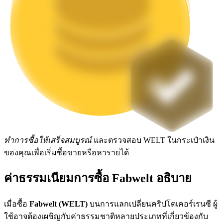
Launchpool
การเซ้งแบบยืดหยุ่นเพื่อรับโทเคนยอดนิยม
ทำการซื้อให้เสร็จสมบูรณ์
และตรวจสอบ WELT ในกระเป๋าเงิน
การล็อค BTR
ของคุณเพื่อเริ่มซื้อขายหรือหารายได้
การลงทุนพิเศษสำหรับผู้ถือ BTR
ค่าธรรมเนียมการซื้อ Fabwelt อธิบาย
เมื่อซื้อ
Fabwelt (WELT)
บนการแลกเปลี่ยนคริปโตเคอร์เรนซี ผู้
ใช้อาจต้องเผชิญกับค่าธรรมชาติหลายประเภทที่เกี่ยวข้องกับ