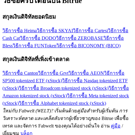
วิธีซื้อคริปโตอื่นบน Bitrue
สกุลเงินดิจิทัลยอดนิยม
วิธีการซื้อ Heima
วิธีการซื้อ SKYAI
วิธีการซื้อ Cartesi
วิธีการซื้อ
Cash Cat
วิธีการซื้อ DODO
วิธีการซื้อ ZEROBASE
วิธีการซื้อ
Bless
วิธีการซื้อ FUNToken
วิธีการซื้อ BICONOMY (BICO)
สกุลเงินดิจิทัลที่เพิ่งเข้าตลาด
วิธีการซื้อ Canton
วิธีการซื้อ Grvt
วิธีการซื้อ AEON
วิธีการซื้อ
SP500 tokenized ETF (xStock)
วิธีการซื้อ Nasdaq tokenized ETF
(xStock)
วิธีการซื้อ Broadcom tokenized stock (xStock)
วิธีการซื้อ
Amazon tokenized stock (xStock)
วิธีการซื้อ Meta tokenized stock
(xStock)
วิธีการซื้อ Alphabet tokenized stock (xStock)
ใหม่กับ Fabwelt (WELT)?
เริ่มต้นด้วย
คู่มือสำหรับผู้เริ่มต้น การ
วิเคราะห์ตลาด และเคล็ดลับจากผู้เชี่ยวชาญ
ของ Bitrue เพื่อซื้อ
เทรด และจัดการ Fabwelt ของคุณได้อย่างมั่นใจ อ่าน
คู่มือ
/
เยี่ยมชม
บล็อก