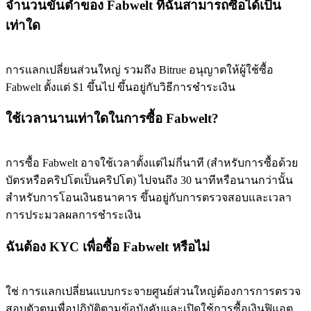
จำนวนขั้นต่ำของ Fabwelt ที่ฉันสามารถซื้อได้เป็น
เท่าใด
Precious Metals Trading Carnival
การแลกเปลี่ยนส่วนใหญ่ รวมถึง Bitrue อนุญาตให้ผู้ใช้ซื้อ
Trade Gold & Silver · 33,333 USDT Bonus
Fabwelt ตั้งแต่ $1 ขึ้นไป ขึ้นอยู่กับวิธีการชำระเงิน
ใช้เวลานานเท่าใดในการซื้อ Fabwelt?
USDT New User Exclusive 10% APR
การซื้อ Fabwelt อาจใช้เวลาตั้งแต่ไม่กี่นาที (สำหรับการซื้อด้วย
USDT Flexible Staking | Daily Rewards
บัตรหรือคริปโตเป็นคริปโต) ไปจนถึง 30 นาทีหรือนานกว่านั้น
สำหรับการโอนเงินธนาคาร ขึ้นอยู่กับการตรวจสอบและเวลา
การประมวลผลการชำระเงิน
New Listing Futures Fest
ฉันต้อง KYC เพื่อซื้อ Fabwelt หรือไม่
Trade New Futures, Win 200,000 USDT
ใช่ การแลกเปลี่ยนแบบกระจายศูนย์ส่วนใหญ่ต้องการการตรวจ
สอบตัวตนเพื่อปฏิบัติตามข้อบังคับและเปิดใช้การซื้อเงินฟิแอต
Crypto World Cup 2026: Grand Finale