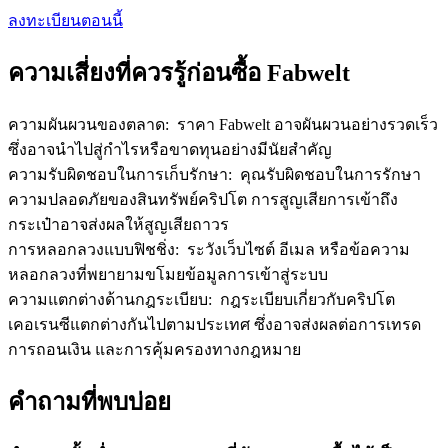
เชิญเพื่อนเพื่อรับรางวัลเงินสด
ลงทะเบียนตอนนี้
Deposit CASHCAT & Win
ความเสี่ยงที่ควรรู้ก่อนซื้อ Fabwelt
ความผันผวนของตลาด
:
ราคา Fabwelt อาจผันผวนอย่างรวดเร็ว
ซึ่งอาจนำไปสู่กำไรหรือขาดทุนอย่างมีนัยสำคัญ
ความรับผิดชอบในการเก็บรักษา
:
คุณรับผิดชอบในการรักษา
ความปลอดภัยของสินทรัพย์คริปโต การสูญเสียการเข้าถึง
กระเป๋าอาจส่งผลให้สูญเสียถาวร
การหลอกลวงแบบฟิชชิ่ง
:
ระวังเว็บไซต์ อีเมล หรือข้อความ
หลอกลวงที่พยายามขโมยข้อมูลการเข้าสู่ระบบ
Deposit CASHCAT & Win
ความแตกต่างด้านกฎระเบียบ
:
กฎระเบียบเกี่ยวกับคริปโต
เคอเรนซีแตกต่างกันไปตามประเทศ ซึ่งอาจส่งผลต่อการเทรด
Share 500000 CASHCAT prize pool
การถอนเงิน และการคุ้มครองทางกฎหมาย
คำถามที่พบบ่อย
Exclusive for BitMart Users
Register & Trade to Win 500,000 USDT