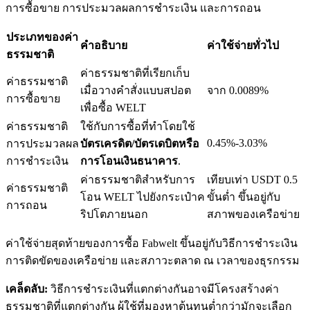
การซื้อขาย การประมวลผลการชำระเงิน และการถอน
ประเภทของค่า
คำอธิบาย
ค่าใช้จ่ายทั่วไป
ธรรมชาติ
เงินกู้
ค่าธรรมชาติที่เรียกเก็บ
ค่าธรรมชาติ
เมื่อวางคำสั่งแบบสปอต
จาก 0.0089%
การซื้อขาย
บริการยืมเงินที่ได้รับการสนับสนุนจาก Crypto
เพื่อซื้อ WELT
ค่าธรรมชาติ
ใช้กับการซื้อที่ทำโดยใช้
0.45%-3.03%
การประมวลผล
บัตรเครดิต/บัตรเดบิตหรือ
การชำระเงิน
การโอนเงินธนาคาร
.
ค่าธรรมชาติสำหรับการ
เทียบเท่า USDT 0.5
ค่าธรรมชาติ
โอน WELT ไปยังกระเป๋าค
ขั้นต่ำ ขึ้นอยู่กับ
การถอน
ริปโตภายนอก
สภาพของเครือข่าย
ค่าใช้จ่ายสุดท้ายของการซื้อ Fabwelt ขึ้นอยู่กับวิธีการชำระเงิน
ลงทุนอัตโนมัติ
การติดขัดของเครือข่าย และสภาวะตลาด ณ เวลาของธุรกรรม
คว้าผลกำไรระยะยาวและผลประโยชน์ที่ยืดหยุ่น
เคล็ดลับ:
วิธีการชำระเงินที่แตกต่างกันอาจมีโครงสร้างค่า
ธรรมชาติที่แตกต่างกัน ผู้ใช้ที่มองหาต้นทุนต่ำกว่ามักจะเลือก