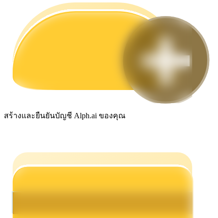
กลยุทธ์การซื้อขาย
เรียนรู้วิธีการรักษาผลกำไร
ได้รับ
สร้างและยืนยันบัญชี Alph.ai ของคุณ
พาวเวอร์พิกกี้