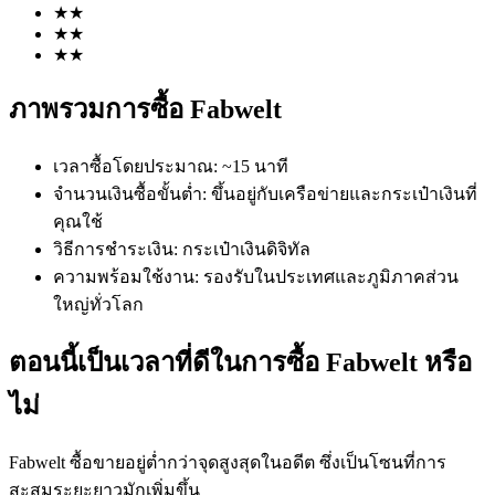
★
★
★
★
★
★
ภาพรวมการซื้อ Fabwelt
เวลาซื้อโดยประมาณ
:
~15 นาที
ฟิวเจอร์ส COIN-M
จำนวนเงินซื้อขั้นต่ำ
:
ขึ้นอยู่กับเครือข่ายและกระเป๋าเงินที่
คุณใช้
ฟิวเจอร์สสกุลเงินดิจิทัล
วิธีการชำระเงิน
:
กระเป๋าเงินดิจิทัล
ความพร้อมใช้งาน
:
รองรับในประเทศและภูมิภาคส่วน
ใหญ่ทั่วโลก
TradFi
อนุพันธ์ของหุ้น ฟอเร็กซ์ โลหะมีค่า และสินค้าโภคภัณฑ์
ตอนนี้เป็นเวลาที่ดีในการซื้อ Fabwelt หรือ
ไม่
Fabwelt ซื้อขายอยู่ต่ำกว่าจุดสูงสุดในอดีต ซึ่งเป็นโซนที่การ
สะสมระยะยาวมักเพิ่มขึ้น