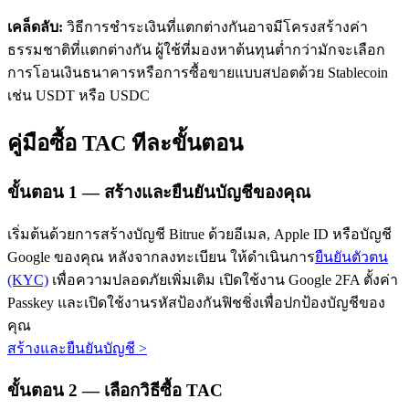
เคล็ดลับ:
วิธีการชำระเงินที่แตกต่างกันอาจมีโครงสร้างค่า
ธรรมชาติที่แตกต่างกัน ผู้ใช้ที่มองหาต้นทุนต่ำกว่ามักจะเลือก
การโอนเงินธนาคารหรือการซื้อขายแบบสปอตด้วย Stablecoin
เช่น USDT หรือ USDC
คู่มือซื้อ TAC ทีละขั้นตอน
เรียนรู้ Staking
เรียนรู้เกี่ยวกับการสร้างรายได้แบบพาสซีฟ
ขั้นตอน
1 —
สร้างและยืนยันบัญชีของคุณ
Bitrue
AI
เริ่มต้นด้วยการสร้างบัญชี Bitrue ด้วยอีเมล, Apple ID หรือบัญชี
Google ของคุณ หลังจากลงทะเบียน ให้ดำเนินการ
ยืนยันตัวตน
(KYC)
เพื่อความปลอดภัยเพิ่มเติม เปิดใช้งาน Google 2FA ตั้งค่า
Passkey และเปิดใช้งานรหัสป้องกันฟิชชิ่งเพื่อปกป้องบัญชีของ
คุณ
สร้างและยืนยันบัญชี
>
พันธมิตร Bitrue
ขั้นตอน
2 —
เลือกวิธีซื้อ TAC