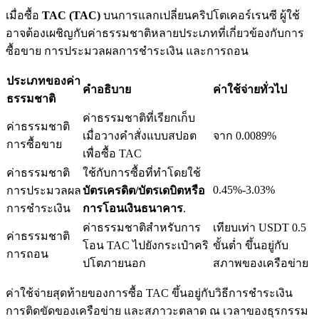
เมื่อซื้อ
TAC (TAC)
บนการแลกเปลี่ยนคริปโตเคอร์เรนซี ผู้ใช้
อาจต้องเผชิญกับค่าธรรมชาติหลายประเภทที่เกี่ยวข้องกับการ
ซื้อขาย การประมวลผลการชำระเงิน และการถอน
เงินกู้
ประเภทของค่า
คำอธิบาย
ค่าใช้จ่ายทั่วไป
ธรรมชาติ
บริการยืมเงินที่ได้รับการสนับสนุนจาก Crypto
ค่าธรรมชาติที่เรียกเก็บ
ค่าธรรมชาติ
เมื่อวางคำสั่งแบบสปอต
จาก 0.0089%
การซื้อขาย
เพื่อซื้อ TAC
ค่าธรรมชาติ
ใช้กับการซื้อที่ทำโดยใช้
0.45%-3.03%
การประมวลผล
บัตรเครดิต/บัตรเดบิตหรือ
การชำระเงิน
การโอนเงินธนาคาร
.
ค่าธรรมชาติสำหรับการ
เทียบเท่า USDT 0.5
ค่าธรรมชาติ
โอน TAC ไปยังกระเป๋าคริ
ขั้นต่ำ ขึ้นอยู่กับ
ลงทุนอัตโนมัติ
การถอน
ปโตภายนอก
สภาพของเครือข่าย
คว้าผลกำไรระยะยาวและผลประโยชน์ที่ยืดหยุ่น
ค่าใช้จ่ายสุดท้ายของการซื้อ TAC ขึ้นอยู่กับวิธีการชำระเงิน
การติดขัดของเครือข่าย และสภาวะตลาด ณ เวลาของธุรกรรม