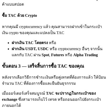
เชิญเพื่อนเพื่อรับรางวัลเงินสด
ค้าแบบสปอต
BTC Welcome Rewards
ซื้อ TAC ด้วย Crypto
หากคุณมี cryptocurrency แล้ว คุณสามารถฝากเข้าในกระเป๋า
เงิน crypto ของคุณและแปลงเป็น TAC
ฝากเงิน TAC โดยตรง
หรือ
ฝากเงิน USDT, USDC
หรือ cryptocurrency อื่นๆ จากนั้น
แลกกับ TAC ผ่าน
Spot
,
Futures
หรือ
Alpha Trading
ขั้นตอน
3 —
เสร็จสิ้นการซื้อ TAC ของคุณ
BTC Welcome Rewards
หลังจากเลือกวิธีการชำระเงินหรือคู่เทรดที่ต้องการแล้ว ให้ป้อน
Deposit & Trade BTC to Share 25000 USDT prize pool!
จำนวน TAC ที่ต้องการซื้อและยืนยันธุรกรรม
เมื่อออร์เดอร์เสร็จสมบูรณ์
TAC จะปรากฏในกระเป๋าของ
exchange
ซึ่งสามารถเก็บไว้ เทรด หรือถอนออกไปยังกระเป๋า
Deposit CASHCAT & Win
ภายนอกได้
Share 500000 CASHCAT prize pool