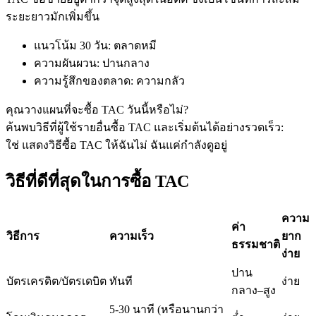
ระยะยาวมักเพิ่มขึ้น
แนวโน้ม 30 วัน
:
ตลาดหมี
ฟิวเจอร์ส USDC
ความผันผวน
:
ปานกลาง
ความรู้สึกของตลาด
:
ความกลัว
ฟิวเจอร์สที่ใช้ USDC เป็นหลักประกัน
คุณวางแผนที่จะซื้อ TAC วันนี้หรือไม่?
ค้นพบวิธีที่ผู้ใช้รายอื่นซื้อ TAC และเริ่มต้นได้อย่างรวดเร็ว:
ใช่ แสดงวิธีซื้อ TAC ให้ฉัน
ไม่ ฉันแค่กำลังดูอยู่
วิธีที่ดีที่สุดในการซื้อ TAC
ความ
ค่า
คัดลอกการซื้อขาย
วิธีการ
ความเร็ว
ยาก
ธรรมชาติ
ง่าย
เข้าร่วมกับเทรดเดอร์ชั้นนำ
ปาน
บัตรเครดิต/บัตรเดบิต
ทันที
ง่าย
กลาง–สูง
5-30 นาที (หรือนานกว่า