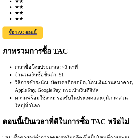
★
★
★
★
★
★
★
★
ซื้อ TAC ตอนนี้
ภาพรวมการซื้อ TAC
ฟิวเจอร์ส COIN-M
ฟิวเจอร์สสกุลเงินดิจิทัล
เวลาซื้อโดยประมาณ
:
~3 นาที
จำนวนเงินซื้อขั้นต่ำ
:
$1
วิธีการชำระเงิน
:
บัตรเครดิต/เดบิต, โอนเงินผ่านธนาคาร,
TradFi
Apple Pay, Google Pay, กระเป๋าเงินดิจิทัล
ความพร้อมใช้งาน
:
รองรับในประเทศและภูมิภาคส่วน
อนุพันธ์ของหุ้น ฟอเร็กซ์ โลหะมีค่า และสินค้าโภคภัณฑ์
ใหญ่ทั่วโลก
ตอนนี้เป็นเวลาที่ดีในการซื้อ TAC หรือไม่
TAC ซื้อขายอยู่ต่ำกว่าจุดสูงสุดในอดีต ซึ่งเป็นโซนที่การสะสม