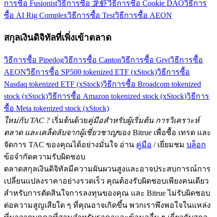
การซื้อ Fusionist
วิธีการซื้อ 龙虾
วิธีการซื้อ Cookie DAO
วิธีการ
ซื้อ AI Rig Complex
วิธีการซื้อ Test
วิธีการซื้อ AEON
สกุลเงินดิจิทัลที่เพิ่งเข้าตลาด
วิธีการซื้อ Pipedog
วิธีการซื้อ Canton
วิธีการซื้อ Grvt
วิธีการซื้อ
AEON
วิธีการซื้อ SP500 tokenized ETF (xStock)
วิธีการซื้อ
Nasdaq tokenized ETF (xStock)
วิธีการซื้อ Broadcom tokenized
stock (xStock)
วิธีการซื้อ Amazon tokenized stock (xStock)
วิธีการ
ซื้อ Meta tokenized stock (xStock)
ใหม่กับ TAC ?
เริ่มต้นด้วย
คู่มือสำหรับผู้เริ่มต้น การวิเคราะห์
ตลาด และเคล็ดลับจากผู้เชี่ยวชาญ
ของ Bitrue เพื่อซื้อ เทรด และ
จัดการ TAC ของคุณได้อย่างมั่นใจ อ่าน
คู่มือ
/ เยี่ยมชม
บล็อก
ข้อจำกัดความรับผิดชอบ
ตลาดสกุลเงินดิจิทัลมีความผันผวนสูงและอาจประสบการณ์การ
เปลี่ยนแปลงราคาอย่างรวดเร็ว คุณต้องรับผิดชอบเพียงคนเดียว
สำหรับการตัดสินใจการลงทุนของคุณ และ Bitrue ไม่รับผิดชอบ
ต่อความสูญเสียใด ๆ ที่คุณอาจเกิดขึ้น พวกเราพึงพอใจในแหล่ง