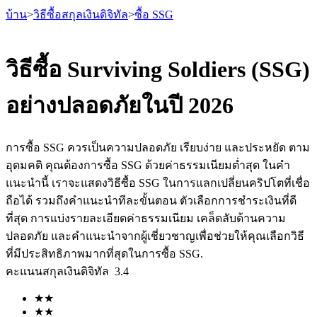
บ้าน
>
วิธีซื้อสกุลเงินดิจิทัล
>
ซื้อ SSG
วิธีซื้อ Surviving Soldiers (SSG)
อย่างปลอดภัยในปี 2026
ฟิวเจอร์ส
การซื้อ SSG ควรเป็นความปลอดภัย เรียบง่าย และประหยัด ตาม
อุดมคติ คุณต้องการซื้อ SSG ด้วยค่าธรรมเนียมต่ำสุด ในคำ
แนะนำนี้ เราจะแสดงวิธีซื้อ SSG ในการแลกเปลี่ยนคริปโตที่เชื่อ
ถือได้ รวมถึงคำแนะนำทีละขั้นตอน ตัวเลือกการชำระเงินที่ดี
ที่สุด การแบ่งรายละเอียดค่าธรรมเนียม เคล็ดลับด้านความ
ปลอดภัย และคำแนะนำจากผู้เชี่ยวชาญเพื่อช่วยให้คุณเลือกวิธี
ที่มีประสิทธิภาพมากที่สุดในการซื้อ SSG.
ฟิวเจอร์ส USDT
คะแนนสกุลเงินดิจิทัล
3.4
ฟิวเจอร์สที่ใช้ USDT เป็นหลักประกัน
★
★
★
★