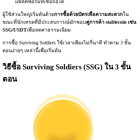
แพลตฟอร์มที่เชื่อถือได้
การวิเคราะห์ข้อมูลขนาดใหญ่ รวมถึงข้อมูลการค้า ฯลฯ
ผู้ใช้ส่วนใหญ่เริ่มต้นด้วย
การซื้อด้วยบัตรเพื่อความสะดวก
ใน
ขณะที่นักเทรดที่มีประสบการณ์มักชอบ
คู่การค้า stablecoin เช่น
SSG/USDT
เพื่อลดค่าธรรมเนียม
การซื้อ Surviving Soldiers ใช้เวลาเพียงไม่กี่นาที ทำตาม 3 ขั้น
ตอนง่ายๆ เหล่านี้เพื่อเริ่มต้น
วิธีซื้อ Surviving Soldiers (SSG) ใน 3 ขั้น
แนะนำ
ตอน
คู่มือเริ่มต้นฟิวเจอร์ส