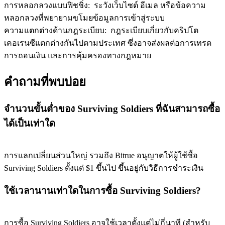
การหลอกลวงแบบฟิชชิ่ง
:
ระวังเว็บไซต์ อีเมล หรือข้อความ
หลอกลวงที่พยายามขโมยข้อมูลการเข้าสู่ระบบ
ความแตกต่างด้านกฎระเบียบ
:
กฎระเบียบเกี่ยวกับคริปโต
Precious Metals Trading Carnival
เคอเรนซีแตกต่างกันไปตามประเทศ ซึ่งอาจส่งผลต่อการเทรด
การถอนเงิน และการคุ้มครองทางกฎหมาย
Trade Gold & Silver · 33,333 USDT Bonus
คำถามที่พบบ่อย
USDT New User Exclusive 10% APR
จำนวนขั้นต่ำของ Surviving Soldiers ที่ฉันสามารถซื้อ
USDT Flexible Staking | Daily Rewards
ได้เป็นเท่าใด
การแลกเปลี่ยนส่วนใหญ่ รวมถึง Bitrue อนุญาตให้ผู้ใช้ซื้อ
New Listing Futures Fest
Surviving Soldiers ตั้งแต่ $1 ขึ้นไป ขึ้นอยู่กับวิธีการชำระเงิน
Trade New Futures, Win 200,000 USDT
ใช้เวลานานเท่าใดในการซื้อ Surviving Soldiers?
การซื้อ Surviving Soldiers อาจใช้เวลาตั้งแต่ไม่กี่นาที (สำหรับ
Crypto World Cup 2026: Grand Finale