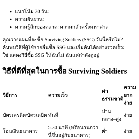
แนวโน้ม 30 วัน
:
ความผันผวน
:
ฟิวเจอร์ส USDC
ความรู้สึกของตลาด
:
ความกลัวครั้งมหาศาล
ฟิวเจอร์สที่ใช้ USDC เป็นหลักประกัน
คุณวางแผนที่จะซื้อ Surviving Soldiers (SSG) วันนี้หรือไม่?
ค้นพบวิธีที่ผู้ใช้รายอื่นซื้อ SSG และเริ่มต้นได้อย่างรวดเร็ว:
ใช่ แสดงวิธีซื้อ SSG ให้ฉัน
ไม่ ฉันแค่กำลังดูอยู่
วิธีที่ดีที่สุดในการซื้อ Surviving Soldiers
ความ
ค่า
วิธีการ
ความเร็ว
ยาก
ธรรมชาติ
ง่าย
คัดลอกการซื้อขาย
ปาน
บัตรเครดิต/บัตรเดบิต
ทันที
ง่าย
เข้าร่วมกับเทรดเดอร์ชั้นนำ
กลาง–สูง
5-30 นาที (หรือนานกว่า
โอนเงินธนาคาร
ต่ำ
ง่าย
นี้ขึ้นอยู่กับธนาคาร)