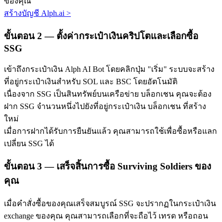
ของคุณ
สร้างบัญชี Alph.ai
>
ขั้นตอน
2 —
ตั้งค่ากระเป๋าเงินคริปโตและเลือกซื้อ
SSG
เข้าถึงกระเป๋าเงิน Alph AI Bot โดยคลิกปุ่ม "เริ่ม" ระบบจะสร้าง
ที่อยู่กระเป๋าเงินสำหรับ SOL และ BSC โดยอัตโนมัติ
พันธมิตร Bitrue
เนื่องจาก SSG เป็นสินทรัพย์บนเครือข่าย บล็อกเชน คุณจะต้อง
มากถึง 65% คอมมิชชั่น!
ฝาก SSG จำนวนหนึ่งไปยังที่อยู่กระเป๋าเงิน บล็อกเชน ที่สร้าง
ใหม่
เมื่อการฝากได้รับการยืนยันแล้ว คุณสามารถใช้เพื่อซื้อหรือแลก
เปลี่ยน SSG ได้
ขั้นตอน
3 —
เสร็จสิ้นการซื้อ Surviving Soldiers ของ
คุณ
เมื่อคำสั่งซื้อของคุณเสร็จสมบูรณ์ SSG จะปรากฏในกระเป๋าเงิน
การแนะนำ
exchange ของคุณ คุณสามารถเลือกที่จะถือไว้ เทรด หรือถอน