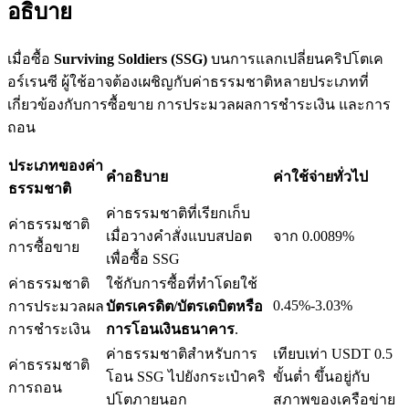
อธิบาย
เมื่อซื้อ
Surviving Soldiers (SSG)
บนการแลกเปลี่ยนคริปโตเค
อร์เรนซี ผู้ใช้อาจต้องเผชิญกับค่าธรรมชาติหลายประเภทที่
เงินกู้
เกี่ยวข้องกับการซื้อขาย การประมวลผลการชำระเงิน และการ
ถอน
บริการยืมเงินที่ได้รับการสนับสนุนจาก Crypto
ประเภทของค่า
คำอธิบาย
ค่าใช้จ่ายทั่วไป
ธรรมชาติ
ค่าธรรมชาติที่เรียกเก็บ
ค่าธรรมชาติ
เมื่อวางคำสั่งแบบสปอต
จาก 0.0089%
การซื้อขาย
เพื่อซื้อ SSG
ค่าธรรมชาติ
ใช้กับการซื้อที่ทำโดยใช้
0.45%-3.03%
การประมวลผล
บัตรเครดิต/บัตรเดบิตหรือ
ลงทุนอัตโนมัติ
การชำระเงิน
การโอนเงินธนาคาร
.
ค่าธรรมชาติสำหรับการ
เทียบเท่า USDT 0.5
คว้าผลกำไรระยะยาวและผลประโยชน์ที่ยืดหยุ่น
ค่าธรรมชาติ
โอน SSG ไปยังกระเป๋าคริ
ขั้นต่ำ ขึ้นอยู่กับ
การถอน
ปโตภายนอก
สภาพของเครือข่าย