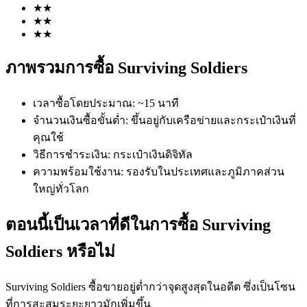
★
★
★
★
★
★
ภาพรวมการซื้อ Surviving Soldiers
เวลาซื้อโดยประมาณ
:
~15 นาที
ฟิวเจอร์ส COIN-M
จำนวนเงินซื้อขั้นต่ำ
:
ขึ้นอยู่กับเครือข่ายและกระเป๋าเงินที่
คุณใช้
ฟิวเจอร์สสกุลเงินดิจิทัล
วิธีการชำระเงิน
:
กระเป๋าเงินดิจิทัล
ความพร้อมใช้งาน
:
รองรับในประเทศและภูมิภาคส่วน
ใหญ่ทั่วโลก
TradFi
อนุพันธ์ของหุ้น ฟอเร็กซ์ โลหะมีค่า และสินค้าโภคภัณฑ์
ตอนนี้เป็นเวลาที่ดีในการซื้อ Surviving
Soldiers หรือไม่
Surviving Soldiers ซื้อขายอยู่ต่ำกว่าจุดสูงสุดในอดีต ซึ่งเป็นโซน
ที่การสะสมระยะยาวมักเพิ่มขึ้น