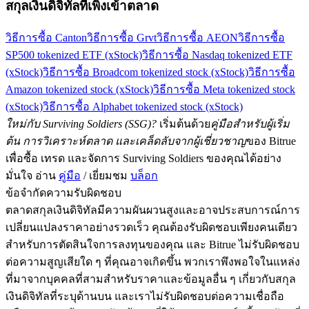
สกุลเงินดิจิทัลที่เพิ่งเข้าตลาด
วิธีการซื้อ Canton
วิธีการซื้อ Grvt
วิธีการซื้อ AEON
วิธีการซื้อ
SP500 tokenized ETF (xStock)
วิธีการซื้อ Nasdaq tokenized ETF
(xStock)
วิธีการซื้อ Broadcom tokenized stock (xStock)
วิธีการซื้อ
Amazon tokenized stock (xStock)
วิธีการซื้อ Meta tokenized stock
(xStock)
วิธีการซื้อ Alphabet tokenized stock (xStock)
ใหม่กับ Surviving Soldiers (SSG)?
เริ่มต้นด้วย
คู่มือสำหรับผู้เริ่ม
ต้น การวิเคราะห์ตลาด และเคล็ดลับจากผู้เชี่ยวชาญ
ของ Bitrue
เพื่อซื้อ เทรด และจัดการ Surviving Soldiers ของคุณได้อย่าง
มั่นใจ อ่าน
คู่มือ
/ เยี่ยมชม
บล็อก
ข้อจำกัดความรับผิดชอบ
ตลาดสกุลเงินดิจิทัลมีความผันผวนสูงและอาจประสบการณ์การ
เปลี่ยนแปลงราคาอย่างรวดเร็ว คุณต้องรับผิดชอบเพียงคนเดียว
สำหรับการตัดสินใจการลงทุนของคุณ และ Bitrue ไม่รับผิดชอบ
ต่อความสูญเสียใด ๆ ที่คุณอาจเกิดขึ้น พวกเราพึงพอใจในแหล่ง
ที่มาจากบุคคลที่สามสำหรับราคาและข้อมูลอื่น ๆ เกี่ยวกับสกุล
เงินดิจิทัลที่ระบุด้านบน และเราไม่รับผิดชอบต่อความเชื่อถือ