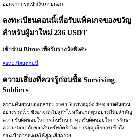
ออกจากกระเป๋าเงินภายนอก
เชิญเพื่อนเพื่อรับรางวัลเงินสด
Deposit CASHCAT & Win
ลงทะเบียนตอนนี้เพื่อรับแพ็คเกจของขวัญ
สำหรับผู้มาใหม่ 236 USDT
เข้าร่วม Bitrue เพื่อรับรางวัลพิเศษ
ลงทะเบียนตอนนี้
ความเสี่ยงที่ควรรู้ก่อนซื้อ Surviving
Soldiers
Deposit CASHCAT & Win
Share 500000 CASHCAT prize pool
ความผันผวนของตลาด
:
ราคา Surviving Soldiers อาจผันผวน
อย่างรวดเร็ว ซึ่งอาจนำไปสู่กำไรหรือขาดทุนอย่างมีนัยสำคัญ
ความรับผิดชอบในการเก็บรักษา
:
คุณรับผิดชอบในการรักษา
ความปลอดภัยของสินทรัพย์คริปโต การสูญเสียการเข้าถึง
Exclusive for BitMart Users
กระเป๋าอาจส่งผลให้สูญเสียถาวร
Register & Trade to Win 500,000 USDT