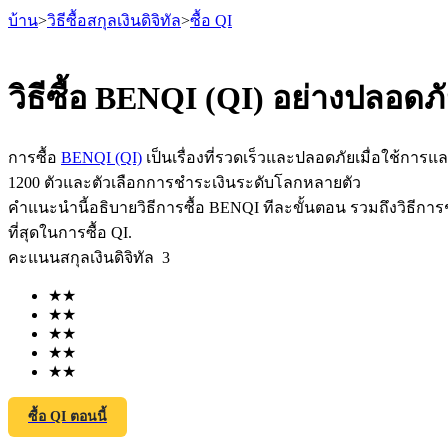
บ้าน
>
วิธีซื้อสกุลเงินดิจิทัล
>
ซื้อ QI
วิธีซื้อ BENQI (QI) อย่างปลอดภ
ฟิวเจอร์ส
การซื้อ
BENQI (QI)
เป็นเรื่องที่รวดเร็วและปลอดภัยเมื่อใช้การแลก
1200 ตัวและตัวเลือกการชำระเงินระดับโลกหลายตัว
คำแนะนำนี้อธิบายวิธีการซื้อ BENQI ทีละขั้นตอน รวมถึงวิธีการช
ที่สุดในการซื้อ QI.
คะแนนสกุลเงินดิจิทัล
3
★
★
★
★
★
★
★
★
ฟิวเจอร์ส USDT
★
★
ฟิวเจอร์สที่ใช้ USDT เป็นหลักประกัน
ซื้อ QI ตอนนี้