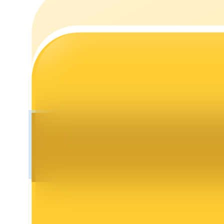
Launchpool
การเซ้งแบบยืดหยุ่นเพื่อรับโทเคนยอดนิยม
การล็อค BTR
การลงทุนพิเศษสำหรับผู้ถือ BTR