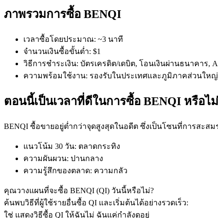
ภาพรวมการซื้อ BENQI
เวลาซื้อโดยประมาณ
:
~3 นาที
จำนวนเงินซื้อขั้นต่ำ
:
$1
วิธีการชำระเงิน
:
บัตรเครดิต/เดบิต, โอนเงินผ่านธนาคาร, App
ความพร้อมใช้งาน
:
รองรับในประเทศและภูมิภาคส่วนใหญ่
ฟิวเจอร์ส COIN-M
ตอนนี้เป็นเวลาที่ดีในการซื้อ BENQI หรือไม
ฟิวเจอร์สสกุลเงินดิจิทัล
BENQI ซื้อขายอยู่ต่ำกว่าจุดสูงสุดในอดีต ซึ่งเป็นโซนที่การสะสม
TradFi
แนวโน้ม 30 วัน
:
ตลาดกระทิง
อนุพันธ์ของหุ้น ฟอเร็กซ์ โลหะมีค่า และสินค้าโภคภัณฑ์
ความผันผวน
:
ปานกลาง
ความรู้สึกของตลาด
:
ความกลัว
คุณวางแผนที่จะซื้อ BENQI (QI) วันนี้หรือไม่?
ค้นพบวิธีที่ผู้ใช้รายอื่นซื้อ QI และเริ่มต้นได้อย่างรวดเร็ว:
ใช่ แสดงวิธีซื้อ QI ให้ฉัน
ไม่ ฉันแค่กำลังดูอยู่