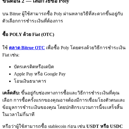
ขั้นตอน
2 —
เลือกวิธีซื้อ Poly
บน Bitrue ผู้ใช้สามารถซื้อ Poly ผ่านหลายวิธีที่สะดวกขึ้นอยู่กับ
ตัวเลือกการชำระเงินที่ต้องการ
ซื้อ POLY ด้วย Fiat (OTC)
ใช้
ตลาด Bitrue OTC
เพื่อซื้อ Poly โดยตรงด้วยวิธีการชำระเงิน
พันธมิตร Bitrue
Fiat เช่น:
มากถึง 65% คอมมิชชั่น!
บัตรเครดิตหรือเดบิต
Apple Pay หรือ Google Pay
โอนเงินธนาคาร
เคล็ดลับ:
ขึ้นอยู่กับช่องทางการซื้อและวิธีการชำระเงินที่คุณ
เลือก การซื้อครั้งแรกของคุณอาจต้องมีการเชื่อมโยงตัวตนและ
ข้อมูลการชำระเงินของคุณ โดยปกติกระบวนการนี้จะเสร็จสิ้น
ในเวลาไม่กี่นาที
การแนะนำ
หรือว่าผู้ใช้สามารถซื้อ stablecoin ก่อน เช่น
USDT หรือ USDC