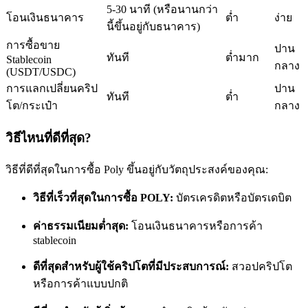
5-30 นาที (หรือนานกว่า
โอนเงินธนาคาร
ต่ำ
ง่าย
นี้ขึ้นอยู่กับธนาคาร)
การซื้อขาย
ปาน
ทันที
ต่ำมาก
Stablecoin
กลาง
(USDT/USDC)
การแลกเปลี่ยนคริป
ปาน
เป็นเทรดเดอร์คัดลอก
ทันที
ต่ำ
โต/กระเป๋า
กลาง
เพลิดเพลินกับการแบ่งปันผลกำไรและค่าคอมมิชชั่นการคัด
วิธีไหนที่ดีที่สุด?
ลอกการซื้อขาย
วิธีที่ดีที่สุดในการซื้อ Poly ขึ้นอยู่กับวัตถุประสงค์ของคุณ:
วิธีที่เร็วที่สุดในการซื้อ POLY:
บัตรเครดิตหรือบัตรเดบิต
ค่าธรรมเนียมต่ำสุด:
โอนเงินธนาคารหรือการค้า
stablecoin
ดีที่สุดสำหรับผู้ใช้คริปโตที่มีประสบการณ์:
สวอปคริปโต
หรือการค้าแบบปกติ
ข้อมูล