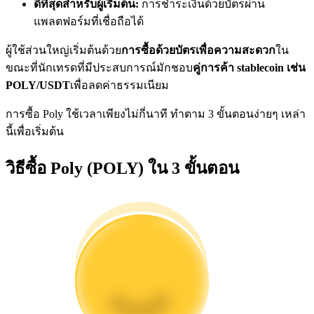
ดีที่สุดสำหรับผู้เริ่มต้น:
การชำระเงินด้วยบัตรผ่าน
การวิเคราะห์ข้อมูลขนาดใหญ่ รวมถึงข้อมูลการค้า ฯลฯ
แพลตฟอร์มที่เชื่อถือได้
ผู้ใช้ส่วนใหญ่เริ่มต้นด้วย
การซื้อด้วยบัตรเพื่อความสะดวก
ใน
ขณะที่นักเทรดที่มีประสบการณ์มักชอบ
คู่การค้า stablecoin เช่น
POLY/USDT
เพื่อลดค่าธรรมเนียม
การซื้อ Poly ใช้เวลาเพียงไม่กี่นาที ทำตาม 3 ขั้นตอนง่ายๆ เหล่า
นี้เพื่อเริ่มต้น
แนะนำ
วิธีซื้อ Poly (POLY) ใน 3 ขั้นตอน
คู่มือเริ่มต้นฟิวเจอร์ส