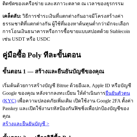
ติดขัดของเครือข่าย และสภาวะตลาด ณ เวลาของธุรกรรม
เคล็ดลับ:
วิธีการชำระเงินที่แตกต่างกันอาจมีโครงสร้างค่า
ธรรมชาติที่แตกต่างกัน ผู้ใช้ที่มองหาต้นทุนต่ำกว่ามักจะเลือก
การโอนเงินธนาคารหรือการซื้อขายแบบสปอตด้วย Stablecoin
เช่น USDT หรือ USDC
เรียนรู้ Staking
คู่มือซื้อ Poly ทีละขั้นตอน
เรียนรู้เกี่ยวกับการสร้างรายได้แบบพาสซีฟ
ขั้นตอน
1 —
สร้างและยืนยันบัญชีของคุณ
Bitrue
AI
เริ่มต้นด้วยการสร้างบัญชี Bitrue ด้วยอีเมล, Apple ID หรือบัญชี
Google ของคุณ หลังจากลงทะเบียน ให้ดำเนินการ
ยืนยันตัวตน
(KYC)
เพื่อความปลอดภัยเพิ่มเติม เปิดใช้งาน Google 2FA ตั้งค่า
Passkey และเปิดใช้งานรหัสป้องกันฟิชชิ่งเพื่อปกป้องบัญชีของ
คุณ
สร้างและยืนยันบัญชี
>
พันธมิตร Bitrue