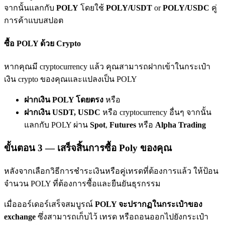
จากนั้นแลกกับ
POLY
โดยใช้
POLY/USDT
or
POLY/USDC
คู่
เชิญเพื่อนเพื่อรับรางวัลเงินสด
การค้าแบบสปอต
Deposit CASHCAT & Win
ซื้อ POLY ด้วย Crypto
หากคุณมี cryptocurrency แล้ว คุณสามารถฝากเข้าในกระเป๋า
เงิน crypto ของคุณและแปลงเป็น POLY
ฝากเงิน POLY โดยตรง
หรือ
ฝากเงิน USDT, USDC
หรือ cryptocurrency อื่นๆ จากนั้น
แลกกับ POLY ผ่าน
Spot
,
Futures
หรือ
Alpha Trading
ขั้นตอน
3 —
เสร็จสิ้นการซื้อ Poly ของคุณ
Deposit CASHCAT & Win
Share 500000 CASHCAT prize pool
หลังจากเลือกวิธีการชำระเงินหรือคู่เทรดที่ต้องการแล้ว ให้ป้อน
จำนวน POLY ที่ต้องการซื้อและยืนยันธุรกรรม
เมื่อออร์เดอร์เสร็จสมบูรณ์
POLY จะปรากฏในกระเป๋าของ
Exclusive for BitMart Users
exchange
ซึ่งสามารถเก็บไว้ เทรด หรือถอนออกไปยังกระเป๋า
Register & Trade to Win 500,000 USDT