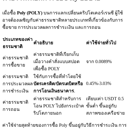
เมื่อซื้อ
Poly (POLY)
บนการแลกเปลี่ยนคริปโตเคอร์เรนซี ผู้ใช้
อาจต้องเผชิญกับค่าธรรมชาติหลายประเภทที่เกี่ยวข้องกับการ
ซื้อขาย การประมวลผลการชำระเงิน และการถอน
เงินกู้
ประเภทของค่า
บริการยืมเงินที่ได้รับการสนับสนุนจาก Crypto
คำอธิบาย
ค่าใช้จ่ายทั่วไป
ธรรมชาติ
ค่าธรรมชาติที่เรียกเก็บ
ค่าธรรมชาติ
เมื่อวางคำสั่งแบบสปอต
จาก 0.0089%
การซื้อขาย
เพื่อซื้อ POLY
ค่าธรรมชาติ
ใช้กับการซื้อที่ทำโดยใช้
0.45%-3.03%
การประมวลผล
บัตรเครดิต/บัตรเดบิตหรือ
การชำระเงิน
การโอนเงินธนาคาร
.
ค่าธรรมชาติสำหรับการ
เทียบเท่า USDT 0.5
ค่าธรรมชาติ
ลงทุนอัตโนมัติ
โอน POLY ไปยังกระเป๋าค
ขั้นต่ำ ขึ้นอยู่กับ
การถอน
ริปโตภายนอก
สภาพของเครือข่าย
คว้าผลกำไรระยะยาวและผลประโยชน์ที่ยืดหยุ่น
ค่าใช้จ่ายสุดท้ายของการซื้อ Poly ขึ้นอยู่กับวิธีการชำระเงิน การ