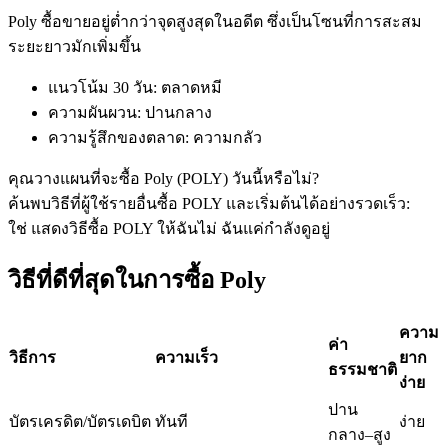
Poly ซื้อขายอยู่ต่ำกว่าจุดสูงสุดในอดีต ซึ่งเป็นโซนที่การสะสม
ระยะยาวมักเพิ่มขึ้น
ฟิวเจอร์ส USDC
แนวโน้ม 30 วัน
:
ตลาดหมี
ความผันผวน
:
ปานกลาง
ฟิวเจอร์สที่ใช้ USDC เป็นหลักประกัน
ความรู้สึกของตลาด
:
ความกลัว
คุณวางแผนที่จะซื้อ Poly (POLY) วันนี้หรือไม่?
ค้นพบวิธีที่ผู้ใช้รายอื่นซื้อ POLY และเริ่มต้นได้อย่างรวดเร็ว:
ใช่ แสดงวิธีซื้อ POLY ให้ฉัน
ไม่ ฉันแค่กำลังดูอยู่
วิธีที่ดีที่สุดในการซื้อ Poly
ความ
คัดลอกการซื้อขาย
ค่า
วิธีการ
ความเร็ว
ยาก
ธรรมชาติ
เข้าร่วมกับเทรดเดอร์ชั้นนำ
ง่าย
ปาน
บัตรเครดิต/บัตรเดบิต
ทันที
ง่าย
กลาง–สูง