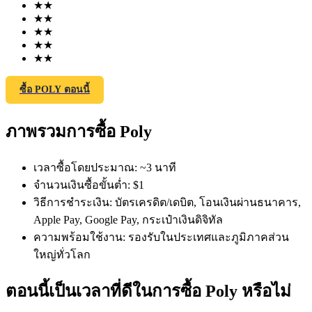
★
★
★
★
★
★
★
★
★
★
ซื้อ POLY ตอนนี้
ฟิวเจอร์ส COIN-M
ภาพรวมการซื้อ Poly
ฟิวเจอร์สสกุลเงินดิจิทัล
เวลาซื้อโดยประมาณ
:
~3 นาที
จำนวนเงินซื้อขั้นต่ำ
:
$1
TradFi
วิธีการชำระเงิน
:
บัตรเครดิต/เดบิต, โอนเงินผ่านธนาคาร,
Apple Pay, Google Pay, กระเป๋าเงินดิจิทัล
อนุพันธ์ของหุ้น ฟอเร็กซ์ โลหะมีค่า และสินค้าโภคภัณฑ์
ความพร้อมใช้งาน
:
รองรับในประเทศและภูมิภาคส่วน
ใหญ่ทั่วโลก
ตอนนี้เป็นเวลาที่ดีในการซื้อ Poly หรือไม่