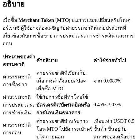
อธิบาย
เมื่อซื้อ
Merchant Token (MTO)
บนการแลกเปลี่ยนคริปโตเค
อร์เรนซี ผู้ใช้อาจต้องเผชิญกับค่าธรรมชาติหลายประเภทที่
เงินกู้
เกี่ยวข้องกับการซื้อขาย การประมวลผลการชำระเงิน และการ
ถอน
บริการยืมเงินที่ได้รับการสนับสนุนจาก Crypto
ประเภทของค่า
คำอธิบาย
ค่าใช้จ่ายทั่วไป
ธรรมชาติ
ค่าธรรมชาติที่เรียกเก็บ
ค่าธรรมชาติ
เมื่อวางคำสั่งแบบสปอต
จาก 0.0089%
การซื้อขาย
เพื่อซื้อ MTO
ค่าธรรมชาติ
ใช้กับการซื้อที่ทำโดยใช้
0.45%-3.03%
การประมวลผล
บัตรเครดิต/บัตรเดบิตหรือ
ลงทุนอัตโนมัติ
การชำระเงิน
การโอนเงินธนาคาร
.
ค่าธรรมชาติสำหรับการ
เทียบเท่า USDT 0.5
คว้าผลกำไรระยะยาวและผลประโยชน์ที่ยืดหยุ่น
ค่าธรรมชาติ
โอน MTO ไปยังกระเป๋าคริ
ขั้นต่ำ ขึ้นอยู่กับ
การถอน
ปโตภายนอก
สภาพของเครือข่าย