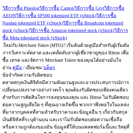
วิธีการซื้อ Pipedog
วิธีการซื้อ Canton
วิธีการซื้อ Grvt
วิธีการซื้อ
AEON
วิธีการซื้อ SP500 tokenized ETF (xStock)
วิธีการซื้อ
Nasdaq tokenized ETF (xStock)
วิธีการซื้อ Broadcom tokenized
stock (xStock)
วิธีการซื้อ Amazon tokenized stock (xStock)
วิธีการ
ซื้อ Meta tokenized stock (xStock)
ใหม่กับ Merchant Token (MTO)?
เริ่มต้นด้วย
คู่มือสำหรับผู้เริ่มต้น
การวิเคราะห์ตลาด และเคล็ดลับจากผู้เชี่ยวชาญ
ของ Bitrue เพื่อ
ซื้อ เทรด และจัดการ Merchant Token ของคุณได้อย่างมั่นใจ
อ่าน
คู่มือ
/ เยี่ยมชม
บล็อก
ข้อจำกัดความรับผิดชอบ
ตลาดสกุลเงินดิจิทัลมีความผันผวนสูงและอาจประสบการณ์การ
เปลี่ยนแปลงราคาอย่างรวดเร็ว คุณต้องรับผิดชอบเพียงคนเดียว
สำหรับการตัดสินใจการลงทุนของคุณ และ Bitrue ไม่รับผิดชอบ
ต่อความสูญเสียใด ๆ ที่คุณอาจเกิดขึ้น พวกเราพึงพอใจในแหล่ง
ที่มาจากบุคคลที่สามสำหรับราคาและข้อมูลอื่น ๆ เกี่ยวกับสกุล
เงินดิจิทัลที่ระบุด้านบน และเราไม่รับผิดชอบต่อความเชื่อถือ
หรือความถูกต้องของมัน ข้อมูลที่ให้บนแพลตฟอร์มนี้และวัสดุที่