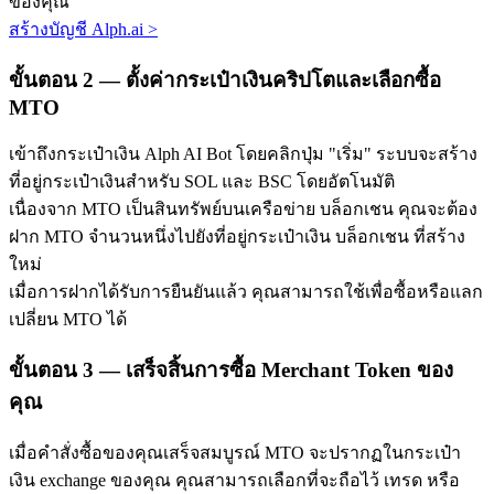
ของคุณ
สร้างบัญชี Alph.ai
>
ขั้นตอน
2 —
ตั้งค่ากระเป๋าเงินคริปโตและเลือกซื้อ
MTO
เข้าถึงกระเป๋าเงิน Alph AI Bot โดยคลิกปุ่ม "เริ่ม" ระบบจะสร้าง
ที่อยู่กระเป๋าเงินสำหรับ SOL และ BSC โดยอัตโนมัติ
พันธมิตร Bitrue
เนื่องจาก MTO เป็นสินทรัพย์บนเครือข่าย บล็อกเชน คุณจะต้อง
มากถึง 65% คอมมิชชั่น!
ฝาก MTO จำนวนหนึ่งไปยังที่อยู่กระเป๋าเงิน บล็อกเชน ที่สร้าง
ใหม่
เมื่อการฝากได้รับการยืนยันแล้ว คุณสามารถใช้เพื่อซื้อหรือแลก
เปลี่ยน MTO ได้
ขั้นตอน
3 —
เสร็จสิ้นการซื้อ Merchant Token ของ
คุณ
เมื่อคำสั่งซื้อของคุณเสร็จสมบูรณ์ MTO จะปรากฏในกระเป๋า
การแนะนำ
เงิน exchange ของคุณ คุณสามารถเลือกที่จะถือไว้ เทรด หรือ