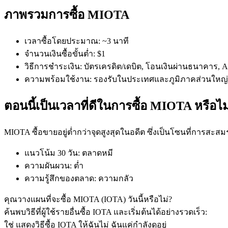
ภาพรวมการซื้อ MIOTA
เวลาซื้อโดยประมาณ
:
~3 นาที
จำนวนเงินซื้อขั้นต่ำ
:
$1
วิธีการชำระเงิน
:
บัตรเครดิต/เดบิต, โอนเงินผ่านธนาคาร, App
ความพร้อมใช้งาน
:
รองรับในประเทศและภูมิภาคส่วนใหญ่
ฟิวเจอร์ส COIN-M
ตอนนี้เป็นเวลาที่ดีในการซื้อ MIOTA หรือไม
ฟิวเจอร์สสกุลเงินดิจิทัล
MIOTA ซื้อขายอยู่ต่ำกว่าจุดสูงสุดในอดีต ซึ่งเป็นโซนที่การสะสม
TradFi
แนวโน้ม 30 วัน
:
ตลาดหมี
อนุพันธ์ของหุ้น ฟอเร็กซ์ โลหะมีค่า และสินค้าโภคภัณฑ์
ความผันผวน
:
ต่ำ
ความรู้สึกของตลาด
:
ความกลัว
คุณวางแผนที่จะซื้อ MIOTA (IOTA) วันนี้หรือไม่?
ค้นพบวิธีที่ผู้ใช้รายอื่นซื้อ IOTA และเริ่มต้นได้อย่างรวดเร็ว:
ใช่ แสดงวิธีซื้อ IOTA ให้ฉัน
ไม่ ฉันแค่กำลังดูอยู่