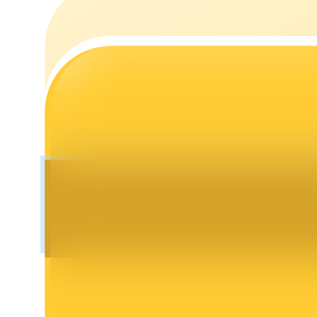
Launchpool
การเซ้งแบบยืดหยุ่นเพื่อรับโทเคนยอดนิยม
การล็อค BTR
การลงทุนพิเศษสำหรับผู้ถือ BTR