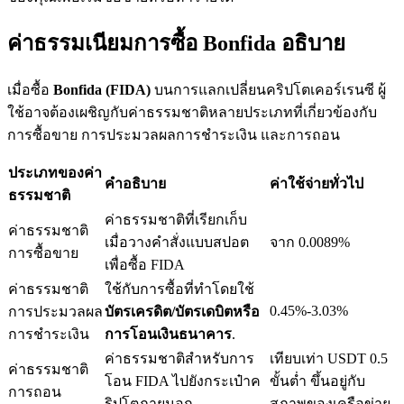
ค่าธรรมเนียมการซื้อ Bonfida อธิบาย
เมื่อซื้อ
Bonfida (FIDA)
บนการแลกเปลี่ยนคริปโตเคอร์เรนซี ผู้
เงินกู้
ใช้อาจต้องเผชิญกับค่าธรรมชาติหลายประเภทที่เกี่ยวข้องกับ
บริการยืมเงินที่ได้รับการสนับสนุนจาก Crypto
การซื้อขาย การประมวลผลการชำระเงิน และการถอน
ประเภทของค่า
คำอธิบาย
ค่าใช้จ่ายทั่วไป
ธรรมชาติ
ค่าธรรมชาติที่เรียกเก็บ
ค่าธรรมชาติ
เมื่อวางคำสั่งแบบสปอต
จาก 0.0089%
การซื้อขาย
เพื่อซื้อ FIDA
ค่าธรรมชาติ
ใช้กับการซื้อที่ทำโดยใช้
0.45%-3.03%
การประมวลผล
บัตรเครดิต/บัตรเดบิตหรือ
ลงทุนอัตโนมัติ
การชำระเงิน
การโอนเงินธนาคาร
.
คว้าผลกำไรระยะยาวและผลประโยชน์ที่ยืดหยุ่น
ค่าธรรมชาติสำหรับการ
เทียบเท่า USDT 0.5
ค่าธรรมชาติ
โอน FIDA ไปยังกระเป๋าค
ขั้นต่ำ ขึ้นอยู่กับ
การถอน
ริปโตภายนอก
สภาพของเครือข่าย