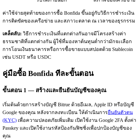
ค่าใช้จ่ายสุดท้ายของการซื้อ Bonfida ขึ้นอยู่กับวิธีการชำระเงิน
การติดขัดของเครือข่าย และสภาวะตลาด ณ เวลาของธุรกรรม
เคล็ดลับ:
วิธีการชำระเงินที่แตกต่างกันอาจมีโครงสร้างค่า
ธรรมชาติที่แตกต่างกัน ผู้ใช้ที่มองหาต้นทุนต่ำกว่ามักจะเลือก
การโอนเงินธนาคารหรือการซื้อขายแบบสปอตด้วย Stablecoin
เรียนรู้ Staking
เช่น USDT หรือ USDC
เรียนรู้เกี่ยวกับการสร้างรายได้แบบพาสซีฟ
คู่มือซื้อ Bonfida ทีละขั้นตอน
Bitrue
AI
ขั้นตอน
1 —
สร้างและยืนยันบัญชีของคุณ
เริ่มต้นด้วยการสร้างบัญชี Bitrue ด้วยอีเมล, Apple ID หรือบัญชี
Google ของคุณ หลังจากลงทะเบียน ให้ดำเนินการ
ยืนยันตัวตน
(KYC)
เพื่อความปลอดภัยเพิ่มเติม เปิดใช้งาน Google 2FA ตั้งค่า
พันธมิตร Bitrue
Passkey และเปิดใช้งานรหัสป้องกันฟิชชิ่งเพื่อปกป้องบัญชีของ
คุณ