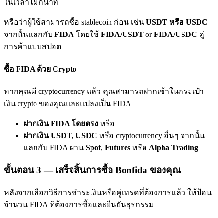
ในเวลาไม่กี่นาที
เชิญเพื่อนเพื่อรับรางวัลเงินสด
หรือว่าผู้ใช้สามารถซื้อ stablecoin ก่อน เช่น
USDT หรือ USDC
BTC Welcome Rewards
จากนั้นแลกกับ
FIDA
โดยใช้
FIDA/USDT
or
FIDA/USDC
คู่
การค้าแบบสปอต
ซื้อ FIDA ด้วย Crypto
หากคุณมี cryptocurrency แล้ว คุณสามารถฝากเข้าในกระเป๋า
เงิน crypto ของคุณและแปลงเป็น FIDA
ฝากเงิน FIDA โดยตรง
หรือ
ฝากเงิน USDT, USDC
หรือ cryptocurrency อื่นๆ จากนั้น
BTC Welcome Rewards
แลกกับ FIDA ผ่าน
Spot
,
Futures
หรือ
Alpha Trading
Deposit & Trade BTC to Share 25000 USDT prize pool!
ขั้นตอน
3 —
เสร็จสิ้นการซื้อ Bonfida ของคุณ
หลังจากเลือกวิธีการชำระเงินหรือคู่เทรดที่ต้องการแล้ว ให้ป้อน
Deposit CASHCAT & Win
จำนวน FIDA ที่ต้องการซื้อและยืนยันธุรกรรม
Share 500000 CASHCAT prize pool