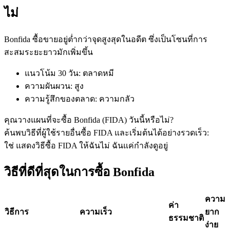
ไม่
Bonfida ซื้อขายอยู่ต่ำกว่าจุดสูงสุดในอดีต ซึ่งเป็นโซนที่การ
ฟิวเจอร์ส USDC
สะสมระยะยาวมักเพิ่มขึ้น
ฟิวเจอร์สที่ใช้ USDC เป็นหลักประกัน
แนวโน้ม 30 วัน
:
ตลาดหมี
ความผันผวน
:
สูง
ความรู้สึกของตลาด
:
ความกลัว
คุณวางแผนที่จะซื้อ Bonfida (FIDA) วันนี้หรือไม่?
ค้นพบวิธีที่ผู้ใช้รายอื่นซื้อ FIDA และเริ่มต้นได้อย่างรวดเร็ว:
ใช่ แสดงวิธีซื้อ FIDA ให้ฉัน
ไม่ ฉันแค่กำลังดูอยู่
วิธีที่ดีที่สุดในการซื้อ Bonfida
คัดลอกการซื้อขาย
เข้าร่วมกับเทรดเดอร์ชั้นนำ
ความ
ค่า
วิธีการ
ความเร็ว
ยาก
ธรรมชาติ
ง่าย