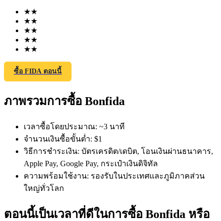
★
★
★
★
★
★
★
★
★
★
ซื้อ FIDA ตอนนี้
ฟิวเจอร์ส COIN-M
ภาพรวมการซื้อ Bonfida
ฟิวเจอร์สสกุลเงินดิจิทัล
เวลาซื้อโดยประมาณ
:
~3 นาที
TradFi
จำนวนเงินซื้อขั้นต่ำ
:
$1
วิธีการชำระเงิน
:
บัตรเครดิต/เดบิต, โอนเงินผ่านธนาคาร,
อนุพันธ์ของหุ้น ฟอเร็กซ์ โลหะมีค่า และสินค้าโภคภัณฑ์
Apple Pay, Google Pay, กระเป๋าเงินดิจิทัล
ความพร้อมใช้งาน
:
รองรับในประเทศและภูมิภาคส่วน
ใหญ่ทั่วโลก
ตอนนี้เป็นเวลาที่ดีในการซื้อ Bonfida หรือ