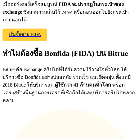
เมื่อออร์เดอร์เสร็จสมบูรณ์
FIDA จะปรากฏในกระเป๋าของ
exchange
ซึ่งสามารถเก็บไว้ เทรด หรือถอนออกไปยังกระเป๋า
ภายนอกได้
Exclusive for BitMart Users
เริ่มซื้อขาย FIDA
Register & Trade to Win 500,000 USDT
ทำไมต้องซื้อ Bonfida (FIDA) บน Bitrue
Precious Metals Trading Carnival
Bitrue คือ exchange คริปโตที่ได้รับความไว้วางใจทั่วโลก ให้
Trade Gold & Silver · 33,333 USDT Bonus
บริการซื้อ Bonfida อย่างปลอดภัย รวดเร็ว และยืดหยุ่น ตั้งแต่ปี
2018 Bitrue ให้บริการแก่
ผู้ใช้กว่า 41 ล้านคนทั่วโลก
พร้อม
โครงสร้างพื้นฐานการเทรดที่เชื่อถือได้และบริการคริปโตหลาก
หลาย
USDT New User Exclusive 10% APR
USDT Flexible Staking | Daily Rewards
BTC New User Exclusive: 6.5% APR