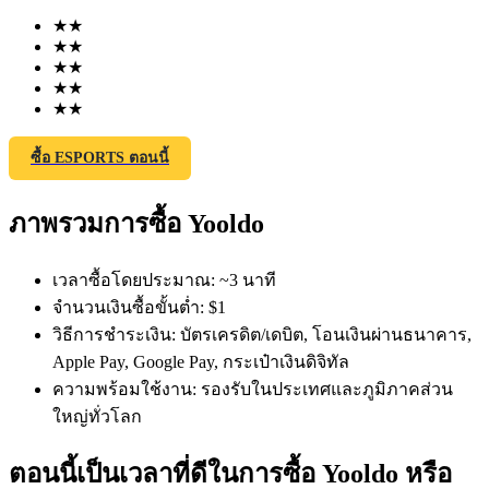
★
★
★
★
★
★
★
★
★
★
ซื้อ ESPORTS ตอนนี้
ฟิวเจอร์ส COIN-M
ภาพรวมการซื้อ Yooldo
ฟิวเจอร์สสกุลเงินดิจิทัล
เวลาซื้อโดยประมาณ
:
~3 นาที
TradFi
จำนวนเงินซื้อขั้นต่ำ
:
$1
วิธีการชำระเงิน
:
บัตรเครดิต/เดบิต, โอนเงินผ่านธนาคาร,
อนุพันธ์ของหุ้น ฟอเร็กซ์ โลหะมีค่า และสินค้าโภคภัณฑ์
Apple Pay, Google Pay, กระเป๋าเงินดิจิทัล
ความพร้อมใช้งาน
:
รองรับในประเทศและภูมิภาคส่วน
ใหญ่ทั่วโลก
ตอนนี้เป็นเวลาที่ดีในการซื้อ Yooldo หรือ