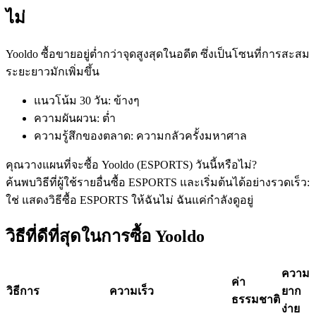
ไม่
Yooldo ซื้อขายอยู่ต่ำกว่าจุดสูงสุดในอดีต ซึ่งเป็นโซนที่การสะสม
ฟิวเจอร์ส USDC
ระยะยาวมักเพิ่มขึ้น
ฟิวเจอร์สที่ใช้ USDC เป็นหลักประกัน
แนวโน้ม 30 วัน
:
ข้างๆ
ความผันผวน
:
ต่ำ
ความรู้สึกของตลาด
:
ความกลัวครั้งมหาศาล
คุณวางแผนที่จะซื้อ Yooldo (ESPORTS) วันนี้หรือไม่?
ค้นพบวิธีที่ผู้ใช้รายอื่นซื้อ ESPORTS และเริ่มต้นได้อย่างรวดเร็ว:
ใช่ แสดงวิธีซื้อ ESPORTS ให้ฉัน
ไม่ ฉันแค่กำลังดูอยู่
วิธีที่ดีที่สุดในการซื้อ Yooldo
คัดลอกการซื้อขาย
เข้าร่วมกับเทรดเดอร์ชั้นนำ
ความ
ค่า
วิธีการ
ความเร็ว
ยาก
ธรรมชาติ
ง่าย