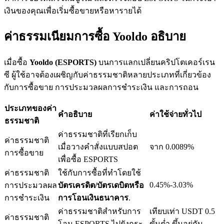
เงินของคุณเพื่อเริ่มซื้อขายหรือหารายได้
ค่าธรรมเนียมการซื้อ Yooldo อธิบาย
เงินกู้
เมื่อซื้อ
Yooldo (ESPORTS)
บนการแลกเปลี่ยนคริปโตเคอร์เรน
บริการยืมเงินที่ได้รับการสนับสนุนจาก Crypto
ซี ผู้ใช้อาจต้องเผชิญกับค่าธรรมชาติหลายประเภทที่เกี่ยวข้อง
กับการซื้อขาย การประมวลผลการชำระเงิน และการถอน
ประเภทของค่า
คำอธิบาย
ค่าใช้จ่ายทั่วไป
ธรรมชาติ
ค่าธรรมชาติที่เรียกเก็บ
ค่าธรรมชาติ
เมื่อวางคำสั่งแบบสปอต
จาก 0.0089%
การซื้อขาย
เพื่อซื้อ ESPORTS
ค่าธรรมชาติ
ใช้กับการซื้อที่ทำโดยใช้
ลงทุนอัตโนมัติ
0.45%-3.03%
การประมวลผล
บัตรเครดิต/บัตรเดบิตหรือ
การชำระเงิน
การโอนเงินธนาคาร
.
คว้าผลกำไรระยะยาวและผลประโยชน์ที่ยืดหยุ่น
ค่าธรรมชาติสำหรับการ
เทียบเท่า USDT 0.5
ค่าธรรมชาติ
โอน ESPORTS ไปยังกระ
ขั้นต่ำ ขึ้นอยู่กับ