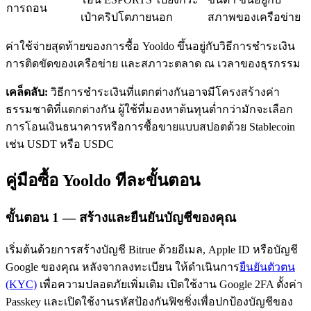
การถอน
เป๋าคริปโตภายนอก
สภาพของเครือข่าย
ค่าใช้จ่ายสุดท้ายของการซื้อ Yooldo ขึ้นอยู่กับวิธีการชำระเงิน
การติดขัดของเครือข่าย และสภาวะตลาด ณ เวลาของธุรกรรม
เคล็ดลับ:
วิธีการชำระเงินที่แตกต่างกันอาจมีโครงสร้างค่า
ธรรมชาติที่แตกต่างกัน ผู้ใช้ที่มองหาต้นทุนต่ำกว่ามักจะเลือก
เรียนรู้ Staking
การโอนเงินธนาคารหรือการซื้อขายแบบสปอตด้วย Stablecoin
เรียนรู้เกี่ยวกับการสร้างรายได้แบบพาสซีฟ
เช่น USDT หรือ USDC
Bitrue
AI
คู่มือซื้อ Yooldo ทีละขั้นตอน
ขั้นตอน
1 —
สร้างและยืนยันบัญชีของคุณ
เริ่มต้นด้วยการสร้างบัญชี Bitrue ด้วยอีเมล, Apple ID หรือบัญชี
Google ของคุณ หลังจากลงทะเบียน ให้ดำเนินการ
ยืนยันตัวตน
พันธมิตร Bitrue
(KYC)
เพื่อความปลอดภัยเพิ่มเติม เปิดใช้งาน Google 2FA ตั้งค่า
Passkey และเปิดใช้งานรหัสป้องกันฟิชชิ่งเพื่อปกป้องบัญชีของ