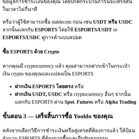
ข้อมูลการชำระเงินของคุณ โดยปกติกระบวนการนี้จะเสร็จสิ้น
เชิญเพื่อนเพื่อรับรางวัลเงินสด
ในเวลาไม่กี่นาที
Deposit CASHCAT & Win
หรือว่าผู้ใช้สามารถซื้อ stablecoin ก่อน เช่น
USDT หรือ USDC
จากนั้นแลกกับ
ESPORTS
โดยใช้
ESPORTS/USDT
or
ESPORTS/USDC
คู่การค้าแบบสปอต
ซื้อ ESPORTS ด้วย Crypto
หากคุณมี cryptocurrency แล้ว คุณสามารถฝากเข้าในกระเป๋า
เงิน crypto ของคุณและแปลงเป็น ESPORTS
ฝากเงิน ESPORTS โดยตรง
หรือ
Deposit CASHCAT & Win
ฝากเงิน USDT, USDC
หรือ cryptocurrency อื่นๆ จากนั้น
Share 500000 CASHCAT prize pool
แลกกับ ESPORTS ผ่าน
Spot
,
Futures
หรือ
Alpha Trading
ขั้นตอน
3 —
เสร็จสิ้นการซื้อ Yooldo ของคุณ
Exclusive for BitMart Users
หลังจากเลือกวิธีการชำระเงินหรือคู่เทรดที่ต้องการแล้ว ให้ป้อน
จำนวน ESPORTS ที่ต้องการซื้อและยืนยันธุรกรรม
Register & Trade to Win 500,000 USDT