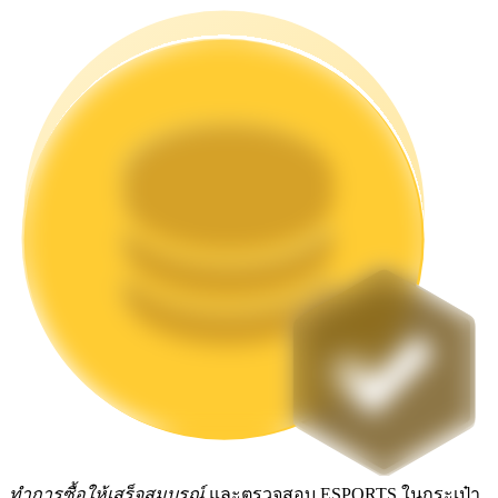
Launchpool
การเซ้งแบบยืดหยุ่นเพื่อรับโทเคนยอดนิยม
การล็อค BTR
การลงทุนพิเศษสำหรับผู้ถือ BTR
ทำการซื้อให้เสร็จสมบูรณ์
และตรวจสอบ ESPORTS ในกระเป๋า