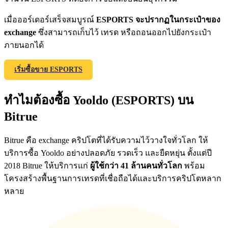
เมื่อออร์เดอร์เสร็จสมบูรณ์
ESPORTS จะปรากฏในกระเป๋าของ
exchange
ซึ่งสามารถเก็บไว้ เทรด หรือถอนออกไปยังกระเป๋า
Precious Metals Trading Carnival
ภายนอกได้
Trade Gold & Silver · 33,333 USDT Bonus
เริ่มซื้อขาย ESPORTS
ทำไมต้องซื้อ Yooldo (ESPORTS) บน
USDT New User Exclusive 10% APR
Bitrue
USDT Flexible Staking | Daily Rewards
Bitrue คือ exchange คริปโตที่ได้รับความไว้วางใจทั่วโลก ให้
บริการซื้อ Yooldo อย่างปลอดภัย รวดเร็ว และยืดหยุ่น ตั้งแต่ปี
2018 Bitrue ให้บริการแก่
ผู้ใช้กว่า 41 ล้านคนทั่วโลก
พร้อม
New Listing Futures Fest
โครงสร้างพื้นฐานการเทรดที่เชื่อถือได้และบริการคริปโตหลาก
Trade New Futures, Win 200,000 USDT
หลาย
Crypto World Cup 2026: Grand Finale