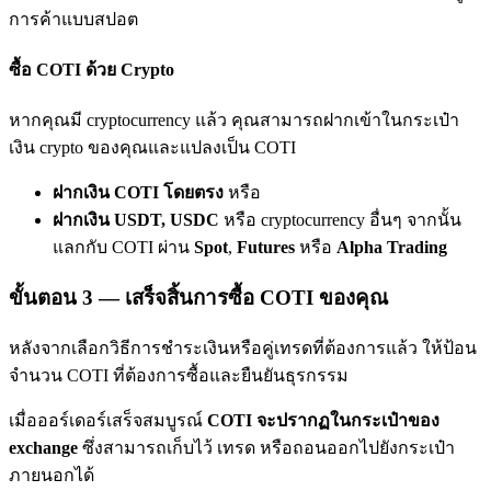
เชิญเพื่อนเพื่อรับรางวัลเงินสด
การค้าแบบสปอต
BTC Welcome Rewards
ซื้อ COTI ด้วย Crypto
หากคุณมี cryptocurrency แล้ว คุณสามารถฝากเข้าในกระเป๋า
เงิน crypto ของคุณและแปลงเป็น COTI
ฝากเงิน COTI โดยตรง
หรือ
ฝากเงิน USDT, USDC
หรือ cryptocurrency อื่นๆ จากนั้น
แลกกับ COTI ผ่าน
Spot
,
Futures
หรือ
Alpha Trading
ขั้นตอน
3 —
เสร็จสิ้นการซื้อ COTI ของคุณ
BTC Welcome Rewards
หลังจากเลือกวิธีการชำระเงินหรือคู่เทรดที่ต้องการแล้ว ให้ป้อน
Deposit & Trade BTC to Share 25000 USDT prize pool!
จำนวน COTI ที่ต้องการซื้อและยืนยันธุรกรรม
เมื่อออร์เดอร์เสร็จสมบูรณ์
COTI จะปรากฏในกระเป๋าของ
exchange
ซึ่งสามารถเก็บไว้ เทรด หรือถอนออกไปยังกระเป๋า
Deposit CASHCAT & Win
ภายนอกได้
Share 500000 CASHCAT prize pool