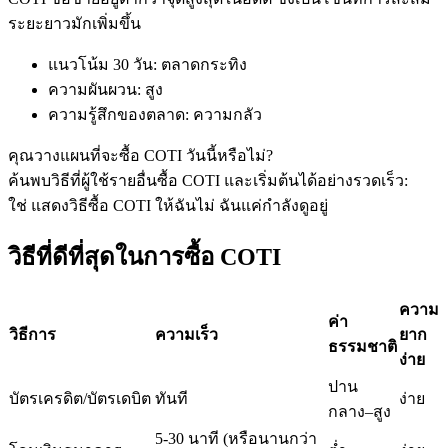
ระยะยาวมักเพิ่มขึ้น
แนวโน้ม 30 วัน
:
ตลาดกระทิง
ฟิวเจอร์ส USDC
ความผันผวน
:
สูง
ความรู้สึกของตลาด
:
ความกลัว
ฟิวเจอร์สที่ใช้ USDC เป็นหลักประกัน
คุณวางแผนที่จะซื้อ COTI วันนี้หรือไม่?
ค้นพบวิธีที่ผู้ใช้รายอื่นซื้อ COTI และเริ่มต้นได้อย่างรวดเร็ว:
ใช่ แสดงวิธีซื้อ COTI ให้ฉัน
ไม่ ฉันแค่กำลังดูอยู่
วิธีที่ดีที่สุดในการซื้อ COTI
ความ
ค่า
คัดลอกการซื้อขาย
วิธีการ
ความเร็ว
ยาก
ธรรมชาติ
ง่าย
เข้าร่วมกับเทรดเดอร์ชั้นนำ
ปาน
บัตรเครดิต/บัตรเดบิต
ทันที
ง่าย
กลาง–สูง
5-30 นาที (หรือนานกว่า