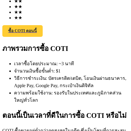
★
★
★
★
★
★
★
★
ซื้อ COTI ตอนนี้
ภาพรวมการซื้อ COTI
ฟิวเจอร์ส COIN-M
ฟิวเจอร์สสกุลเงินดิจิทัล
เวลาซื้อโดยประมาณ
:
~3 นาที
จำนวนเงินซื้อขั้นต่ำ
:
$1
วิธีการชำระเงิน
:
บัตรเครดิต/เดบิต, โอนเงินผ่านธนาคาร,
TradFi
Apple Pay, Google Pay, กระเป๋าเงินดิจิทัล
ความพร้อมใช้งาน
:
รองรับในประเทศและภูมิภาคส่วน
อนุพันธ์ของหุ้น ฟอเร็กซ์ โลหะมีค่า และสินค้าโภคภัณฑ์
ใหญ่ทั่วโลก
ตอนนี้เป็นเวลาที่ดีในการซื้อ COTI หรือไม่
COTI ซื้อขายอยู่ต่ำกว่าจุดสูงสุดในอดีต ซึ่งเป็นโซนที่การสะสม