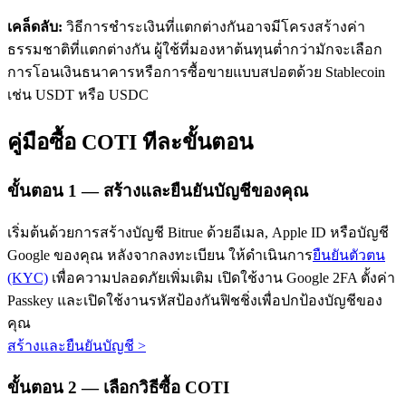
เคล็ดลับ:
วิธีการชำระเงินที่แตกต่างกันอาจมีโครงสร้างค่า
ธรรมชาติที่แตกต่างกัน ผู้ใช้ที่มองหาต้นทุนต่ำกว่ามักจะเลือก
การโอนเงินธนาคารหรือการซื้อขายแบบสปอตด้วย Stablecoin
เช่น USDT หรือ USDC
คู่มือซื้อ COTI ทีละขั้นตอน
เรียนรู้ Staking
เรียนรู้เกี่ยวกับการสร้างรายได้แบบพาสซีฟ
ขั้นตอน
1 —
สร้างและยืนยันบัญชีของคุณ
Bitrue
AI
เริ่มต้นด้วยการสร้างบัญชี Bitrue ด้วยอีเมล, Apple ID หรือบัญชี
Google ของคุณ หลังจากลงทะเบียน ให้ดำเนินการ
ยืนยันตัวตน
(KYC)
เพื่อความปลอดภัยเพิ่มเติม เปิดใช้งาน Google 2FA ตั้งค่า
Passkey และเปิดใช้งานรหัสป้องกันฟิชชิ่งเพื่อปกป้องบัญชีของ
คุณ
สร้างและยืนยันบัญชี
>
พันธมิตร Bitrue
ขั้นตอน
2 —
เลือกวิธีซื้อ COTI