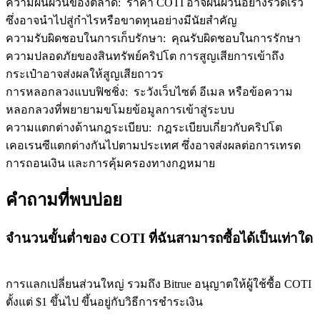
ความผันผวนของตลาด
:
ราคา COTI อาจผันผวนอย่างรวดเร็ว
ซึ่งอาจนำไปสู่กำไรหรือขาดทุนอย่างมีนัยสำคัญ
ความรับผิดชอบในการเก็บรักษา
:
คุณรับผิดชอบในการรักษา
ความปลอดภัยของสินทรัพย์คริปโต การสูญเสียการเข้าถึง
กระเป๋าอาจส่งผลให้สูญเสียถาวร
การหลอกลวงแบบฟิชชิ่ง
:
ระวังเว็บไซต์ อีเมล หรือข้อความ
หลอกลวงที่พยายามขโมยข้อมูลการเข้าสู่ระบบ
ความแตกต่างด้านกฎระเบียบ
:
กฎระเบียบเกี่ยวกับคริปโต
เคอเรนซีแตกต่างกันไปตามประเทศ ซึ่งอาจส่งผลต่อการเทรด
การถอนเงิน และการคุ้มครองทางกฎหมาย
คำถามที่พบบ่อย
จำนวนขั้นต่ำของ COTI ที่ฉันสามารถซื้อได้เป็นเท่าใด
การแลกเปลี่ยนส่วนใหญ่ รวมถึง Bitrue อนุญาตให้ผู้ใช้ซื้อ COTI
ตั้งแต่ $1 ขึ้นไป ขึ้นอยู่กับวิธีการชำระเงิน