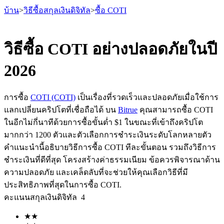
บ้าน
>
วิธีซื้อสกุลเงินดิจิทัล
>
ซื้อ COTI
วิธีซื้อ COTI อย่างปลอดภัยในปี
2026
ฟิวเจอร์ส
การซื้อ
COTI (COTI)
เป็นเรื่องที่รวดเร็วและปลอดภัยเมื่อใช้การ
แลกเปลี่ยนคริปโตที่เชื่อถือได้ บน
Bitrue
คุณสามารถซื้อ COTI
ในอีกไม่กี่นาทีด้วยการซื้อขั้นต่ำ $1 ในขณะที่เข้าถึงคริปโต
มากกว่า 1200 ตัวและตัวเลือกการชำระเงินระดับโลกหลายตัว
คำแนะนำนี้อธิบายวิธีการซื้อ COTI ทีละขั้นตอน รวมถึงวิธีการ
ชำระเงินที่ดีที่สุด โครงสร้างค่าธรรมเนียม ข้อควรพิจารณาด้าน
ความปลอดภัย และเคล็ดลับที่จะช่วยให้คุณเลือกวิธีที่มี
ฟิวเจอร์ส USDT
ประสิทธิภาพที่สุดในการซื้อ COTI.
คะแนนสกุลเงินดิจิทัล
4
ฟิวเจอร์สที่ใช้ USDT เป็นหลักประกัน
★
★