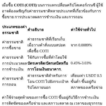
เมื่อซื้อ
COTI (COTI)
บนการแลกเปลี่ยนคริปโตเคอร์เรนซี ผู้ใช้
อาจต้องเผชิญกับค่าธรรมชาติหลายประเภทที่เกี่ยวข้องกับการ
ซื้อขาย การประมวลผลการชำระเงิน และการถอน
เงินกู้
ประเภทของค่า
คำอธิบาย
ค่าใช้จ่ายทั่วไป
ธรรมชาติ
บริการยืมเงินที่ได้รับการสนับสนุนจาก Crypto
ค่าธรรมชาติที่เรียกเก็บ
ค่าธรรมชาติ
เมื่อวางคำสั่งแบบสปอต
จาก 0.0089%
การซื้อขาย
เพื่อซื้อ COTI
ค่าธรรมชาติ
ใช้กับการซื้อที่ทำโดยใช้
0.45%-3.03%
การประมวลผล
บัตรเครดิต/บัตรเดบิตหรือ
การชำระเงิน
การโอนเงินธนาคาร
.
ค่าธรรมชาติสำหรับการ
เทียบเท่า USDT 0.5
ค่าธรรมชาติ
โอน COTI ไปยังกระเป๋าค
ขั้นต่ำ ขึ้นอยู่กับ
ลงทุนอัตโนมัติ
การถอน
ริปโตภายนอก
สภาพของเครือข่าย
คว้าผลกำไรระยะยาวและผลประโยชน์ที่ยืดหยุ่น
ค่าใช้จ่ายสุดท้ายของการซื้อ COTI ขึ้นอยู่กับวิธีการชำระเงิน
การติดขัดของเครือข่าย และสภาวะตลาด ณ เวลาของธุรกรรม