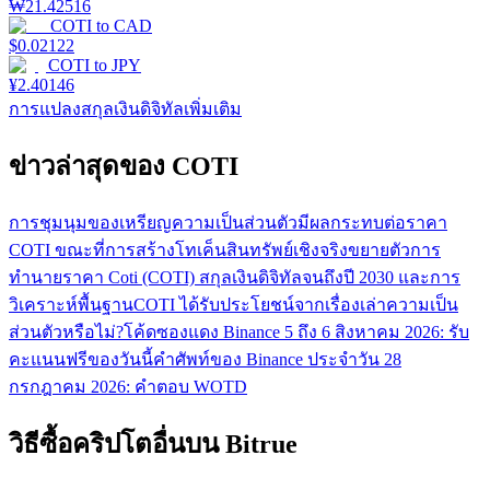
₩
21.42516
COTI
to
CAD
$
0.02122
COTI
to
JPY
¥
2.40146
การแปลงสกุลเงินดิจิทัลเพิ่มเติม
ข่าวล่าสุดของ COTI
การชุมนุมของเหรียญความเป็นส่วนตัวมีผลกระทบต่อราคา
COTI ขณะที่การสร้างโทเค็นสินทรัพย์เชิงจริงขยายตัว
การ
ทำนายราคา Coti (COTI) สกุลเงินดิจิทัลจนถึงปี 2030 และการ
วิเคราะห์พื้นฐาน
COTI ได้รับประโยชน์จากเรื่องเล่าความเป็น
ส่วนตัวหรือไม่?
โค้ดซองแดง Binance 5 ถึง 6 สิงหาคม 2026: รับ
คะแนนฟรีของวันนี้
คำศัพท์ของ Binance ประจำวัน 28
กรกฎาคม 2026: คำตอบ WOTD
วิธีซื้อคริปโตอื่นบน Bitrue