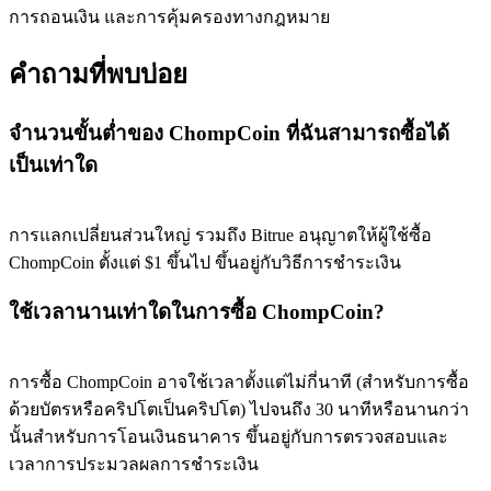
การถอนเงิน และการคุ้มครองทางกฎหมาย
คำถามที่พบบ่อย
Exclusive for BitMart Users
จำนวนขั้นต่ำของ ChompCoin ที่ฉันสามารถซื้อได้
Register & Trade to Win 500,000 USDT
เป็นเท่าใด
Precious Metals Trading Carnival
การแลกเปลี่ยนส่วนใหญ่ รวมถึง Bitrue อนุญาตให้ผู้ใช้ซื้อ
ChompCoin ตั้งแต่ $1 ขึ้นไป ขึ้นอยู่กับวิธีการชำระเงิน
Trade Gold & Silver · 33,333 USDT Bonus
ใช้เวลานานเท่าใดในการซื้อ ChompCoin?
USDT New User Exclusive 10% APR
การซื้อ ChompCoin อาจใช้เวลาตั้งแต่ไม่กี่นาที (สำหรับการซื้อ
USDT Flexible Staking | Daily Rewards
ด้วยบัตรหรือคริปโตเป็นคริปโต) ไปจนถึง 30 นาทีหรือนานกว่า
นั้นสำหรับการโอนเงินธนาคาร ขึ้นอยู่กับการตรวจสอบและ
เวลาการประมวลผลการชำระเงิน
BTC New User Exclusive: 6.5% APR