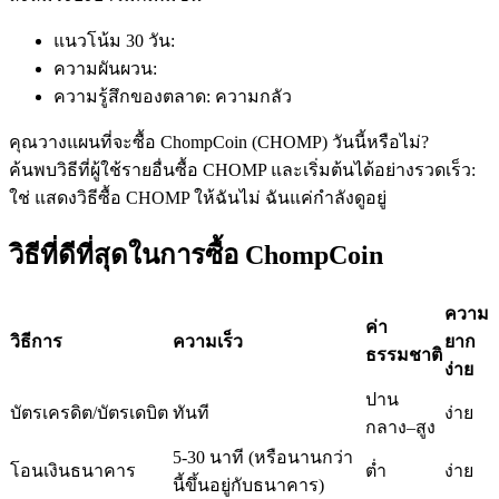
แนวโน้ม 30 วัน
:
ความผันผวน
:
ฟิวเจอร์ส USDC
ความรู้สึกของตลาด
:
ความกลัว
ฟิวเจอร์สที่ใช้ USDC เป็นหลักประกัน
คุณวางแผนที่จะซื้อ ChompCoin (CHOMP) วันนี้หรือไม่?
ค้นพบวิธีที่ผู้ใช้รายอื่นซื้อ CHOMP และเริ่มต้นได้อย่างรวดเร็ว:
ใช่ แสดงวิธีซื้อ CHOMP ให้ฉัน
ไม่ ฉันแค่กำลังดูอยู่
วิธีที่ดีที่สุดในการซื้อ ChompCoin
ความ
ค่า
วิธีการ
ความเร็ว
ยาก
ธรรมชาติ
ง่าย
คัดลอกการซื้อขาย
ปาน
บัตรเครดิต/บัตรเดบิต
ทันที
ง่าย
เข้าร่วมกับเทรดเดอร์ชั้นนำ
กลาง–สูง
5-30 นาที (หรือนานกว่า
โอนเงินธนาคาร
ต่ำ
ง่าย
นี้ขึ้นอยู่กับธนาคาร)