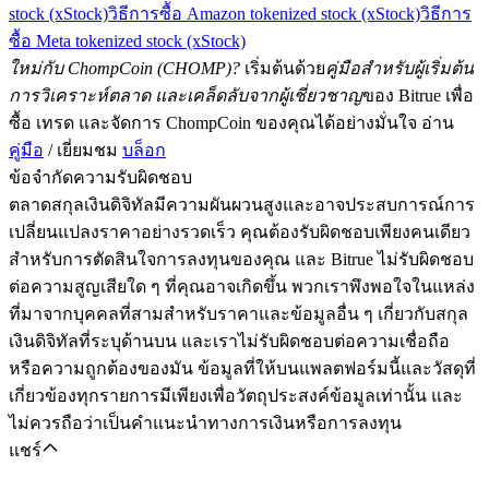
stock (xStock)
วิธีการซื้อ Amazon tokenized stock (xStock)
วิธีการ
ซื้อ Meta tokenized stock (xStock)
ใหม่กับ ChompCoin (CHOMP)?
เริ่มต้นด้วย
คู่มือสำหรับผู้เริ่มต้น
การวิเคราะห์ตลาด และเคล็ดลับจากผู้เชี่ยวชาญ
ของ Bitrue เพื่อ
ซื้อ เทรด และจัดการ ChompCoin ของคุณได้อย่างมั่นใจ อ่าน
คู่มือ
/ เยี่ยมชม
บล็อก
ข้อจำกัดความรับผิดชอบ
ตลาดสกุลเงินดิจิทัลมีความผันผวนสูงและอาจประสบการณ์การ
เปลี่ยนแปลงราคาอย่างรวดเร็ว คุณต้องรับผิดชอบเพียงคนเดียว
สำหรับการตัดสินใจการลงทุนของคุณ และ Bitrue ไม่รับผิดชอบ
ต่อความสูญเสียใด ๆ ที่คุณอาจเกิดขึ้น พวกเราพึงพอใจในแหล่ง
ที่มาจากบุคคลที่สามสำหรับราคาและข้อมูลอื่น ๆ เกี่ยวกับสกุล
เงินดิจิทัลที่ระบุด้านบน และเราไม่รับผิดชอบต่อความเชื่อถือ
หรือความถูกต้องของมัน ข้อมูลที่ให้บนแพลตฟอร์มนี้และวัสดุที่
เกี่ยวข้องทุกรายการมีเพียงเพื่อวัตถุประสงค์ข้อมูลเท่านั้น และ
ไม่ควรถือว่าเป็นคำแนะนำทางการเงินหรือการลงทุน
แชร์