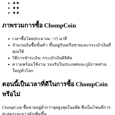
★
★
★
★
★
★
ภาพรวมการซื้อ ChompCoin
เวลาซื้อโดยประมาณ
:
~15 นาที
ฟิวเจอร์ส COIN-M
จำนวนเงินซื้อขั้นต่ำ
:
ขึ้นอยู่กับเครือข่ายและกระเป๋าเงินที่
คุณใช้
ฟิวเจอร์สสกุลเงินดิจิทัล
วิธีการชำระเงิน
:
กระเป๋าเงินดิจิทัล
ความพร้อมใช้งาน
:
รองรับในประเทศและภูมิภาคส่วน
ใหญ่ทั่วโลก
TradFi
อนุพันธ์ของหุ้น ฟอเร็กซ์ โลหะมีค่า และสินค้าโภคภัณฑ์
ตอนนี้เป็นเวลาที่ดีในการซื้อ ChompCoin
หรือไม่
ChompCoin ซื้อขายอยู่ต่ำกว่าจุดสูงสุดในอดีต ซึ่งเป็นโซนที่การ
สะสมระยะยาวมักเพิ่มขึ้น