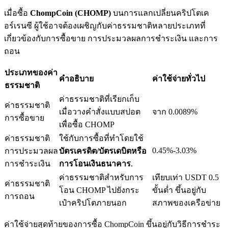
เมื่อซื้อ
ChompCoin (CHOMP)
บนการแลกเปลี่ยนคริปโตเค
อร์เรนซี ผู้ใช้อาจต้องเผชิญกับค่าธรรมชาติหลายประเภทที่
เกี่ยวข้องกับการซื้อขาย การประมวลผลการชำระเงิน และการ
ถอน
เงินกู้
ประเภทของค่า
บริการยืมเงินที่ได้รับการสนับสนุนจาก Crypto
คำอธิบาย
ค่าใช้จ่ายทั่วไป
ธรรมชาติ
ค่าธรรมชาติที่เรียกเก็บ
ค่าธรรมชาติ
เมื่อวางคำสั่งแบบสปอต
จาก 0.0089%
การซื้อขาย
เพื่อซื้อ CHOMP
ค่าธรรมชาติ
ใช้กับการซื้อที่ทำโดยใช้
0.45%-3.03%
การประมวลผล
บัตรเครดิต/บัตรเดบิตหรือ
การชำระเงิน
การโอนเงินธนาคาร
.
ค่าธรรมชาติสำหรับการ
เทียบเท่า USDT 0.5
ลงทุนอัตโนมัติ
ค่าธรรมชาติ
โอน CHOMP ไปยังกระ
ขั้นต่ำ ขึ้นอยู่กับ
การถอน
คว้าผลกำไรระยะยาวและผลประโยชน์ที่ยืดหยุ่น
เป๋าคริปโตภายนอก
สภาพของเครือข่าย
ค่าใช้จ่ายสุดท้ายของการซื้อ ChompCoin ขึ้นอยู่กับวิธีการชำระ