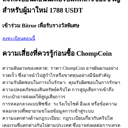
เชิญเพื่อนเพื่อรับรางวัลเงินสด
สำหรับผู้มาใหม่ 1788 USDT
BTC Welcome Rewards
เข้าร่วม Bitrue เพื่อรับรางวัลพิเศษ
ลงทะเบียนตอนนี้
ความเสี่ยงที่ควรรู้ก่อนซื้อ ChompCoin
ความผันผวนของตลาด
:
ราคา ChompCoin อาจผันผวนอย่าง
รวดเร็ว ซึ่งอาจนำไปสู่กำไรหรือขาดทุนอย่างมีนัยสำคัญ
ความรับผิดชอบในการเก็บรักษา
:
คุณรับผิดชอบในการรักษา
BTC Welcome Rewards
ความปลอดภัยของสินทรัพย์คริปโต การสูญเสียการเข้าถึง
Deposit & Trade BTC to Share 25000 USDT prize pool!
กระเป๋าอาจส่งผลให้สูญเสียถาวร
การหลอกลวงแบบฟิชชิ่ง
:
ระวังเว็บไซต์ อีเมล หรือข้อความ
หลอกลวงที่พยายามขโมยข้อมูลการเข้าสู่ระบบ
Deposit CASHCAT & Win
ความแตกต่างด้านกฎระเบียบ
:
กฎระเบียบเกี่ยวกับคริปโต
เคอเรนซีแตกต่างกันไปตามประเทศ ซึ่งอาจส่งผลต่อการเทรด
Share 500000 CASHCAT prize pool