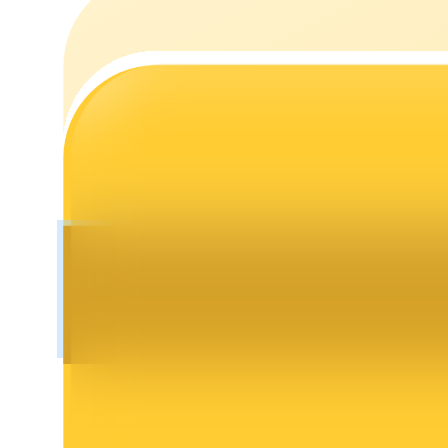
Launchpool
การเซ้งแบบยืดหยุ่นเพื่อรับโทเคนยอดนิยม
การล็อค BTR
การลงทุนพิเศษสำหรับผู้ถือ BTR