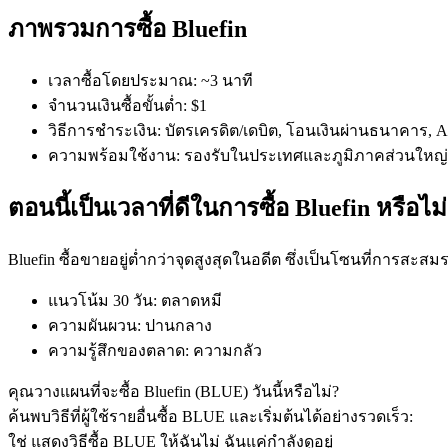
ภาพรวมการซื้อ Bluefin
เวลาซื้อโดยประมาณ
:
~3 นาที
จำนวนเงินซื้อขั้นต่ำ
:
$1
วิธีการชำระเงิน
:
บัตรเครดิต/เดบิต, โอนเงินผ่านธนาคาร, App
ความพร้อมใช้งาน
:
รองรับในประเทศและภูมิภาคส่วนใหญ่
ฟิวเจอร์ส COIN-M
ตอนนี้เป็นเวลาที่ดีในการซื้อ Bluefin หรือไม่
ฟิวเจอร์สสกุลเงินดิจิทัล
Bluefin ซื้อขายอยู่ต่ำกว่าจุดสูงสุดในอดีต ซึ่งเป็นโซนที่การสะสม
TradFi
แนวโน้ม 30 วัน
:
ตลาดหมี
อนุพันธ์ของหุ้น ฟอเร็กซ์ โลหะมีค่า และสินค้าโภคภัณฑ์
ความผันผวน
:
ปานกลาง
ความรู้สึกของตลาด
:
ความกลัว
คุณวางแผนที่จะซื้อ Bluefin (BLUE) วันนี้หรือไม่?
ค้นพบวิธีที่ผู้ใช้รายอื่นซื้อ BLUE และเริ่มต้นได้อย่างรวดเร็ว:
ใช่ แสดงวิธีซื้อ BLUE ให้ฉัน
ไม่ ฉันแค่กำลังดูอยู่