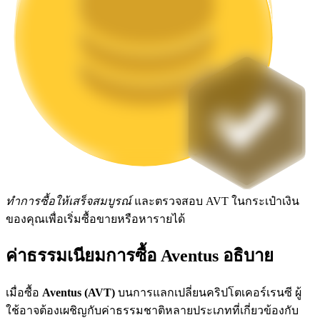
Launchpool
การเซ้งแบบยืดหยุ่นเพื่อรับโทเคนยอดนิยม
ทำการซื้อให้เสร็จสมบูรณ์
และตรวจสอบ AVT ในกระเป๋าเงิน
การล็อค BTR
ของคุณเพื่อเริ่มซื้อขายหรือหารายได้
การลงทุนพิเศษสำหรับผู้ถือ BTR
ค่าธรรมเนียมการซื้อ Aventus อธิบาย
เมื่อซื้อ
Aventus (AVT)
บนการแลกเปลี่ยนคริปโตเคอร์เรนซี ผู้
ใช้อาจต้องเผชิญกับค่าธรรมชาติหลายประเภทที่เกี่ยวข้องกับ