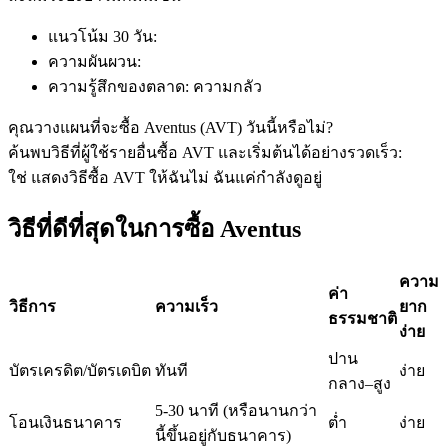
แนวโน้ม 30 วัน
:
ความผันผวน
:
ฟิวเจอร์ส USDC
ความรู้สึกของตลาด
:
ความกลัว
ฟิวเจอร์สที่ใช้ USDC เป็นหลักประกัน
คุณวางแผนที่จะซื้อ Aventus (AVT) วันนี้หรือไม่?
ค้นพบวิธีที่ผู้ใช้รายอื่นซื้อ AVT และเริ่มต้นได้อย่างรวดเร็ว:
ใช่ แสดงวิธีซื้อ AVT ให้ฉัน
ไม่ ฉันแค่กำลังดูอยู่
วิธีที่ดีที่สุดในการซื้อ Aventus
ความ
ค่า
วิธีการ
ความเร็ว
ยาก
ธรรมชาติ
ง่าย
คัดลอกการซื้อขาย
ปาน
บัตรเครดิต/บัตรเดบิต
ทันที
ง่าย
เข้าร่วมกับเทรดเดอร์ชั้นนำ
กลาง–สูง
5-30 นาที (หรือนานกว่า
โอนเงินธนาคาร
ต่ำ
ง่าย
นี้ขึ้นอยู่กับธนาคาร)