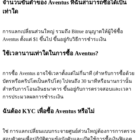
จำนวนขั้นต่ำของ Aventus ที่ฉันสามารถซื้อได้เป็น
เท่าใด
Exclusive for BitMart Users
การแลกเปลี่ยนส่วนใหญ่ รวมถึง Bitrue อนุญาตให้ผู้ใช้ซื้อ
Register & Trade to Win 500,000 USDT
Aventus ตั้งแต่ $1 ขึ้นไป ขึ้นอยู่กับวิธีการชำระเงิน
ใช้เวลานานเท่าใดในการซื้อ Aventus?
Precious Metals Trading Carnival
การซื้อ Aventus อาจใช้เวลาตั้งแต่ไม่กี่นาที (สำหรับการซื้อด้วย
Trade Gold & Silver · 33,333 USDT Bonus
บัตรหรือคริปโตเป็นคริปโต) ไปจนถึง 30 นาทีหรือนานกว่านั้น
สำหรับการโอนเงินธนาคาร ขึ้นอยู่กับการตรวจสอบและเวลา
การประมวลผลการชำระเงิน
USDT New User Exclusive 10% APR
ฉันต้อง KYC เพื่อซื้อ Aventus หรือไม่
USDT Flexible Staking | Daily Rewards
ใช่ การแลกเปลี่ยนแบบกระจายศูนย์ส่วนใหญ่ต้องการการตรวจ
สอบตัวตนเพื่อปฏิบัติตามข้อบังคับและเปิดใช้การซื้อเงินฟิแอต
BTC New User Exclusive: 6.5% APR