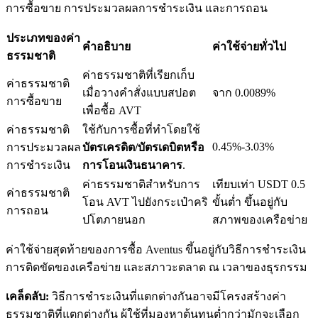
การซื้อขาย การประมวลผลการชำระเงิน และการถอน
ประเภทของค่า
คำอธิบาย
ค่าใช้จ่ายทั่วไป
ธรรมชาติ
เงินกู้
ค่าธรรมชาติที่เรียกเก็บ
ค่าธรรมชาติ
เมื่อวางคำสั่งแบบสปอต
จาก 0.0089%
การซื้อขาย
บริการยืมเงินที่ได้รับการสนับสนุนจาก Crypto
เพื่อซื้อ AVT
ค่าธรรมชาติ
ใช้กับการซื้อที่ทำโดยใช้
0.45%-3.03%
การประมวลผล
บัตรเครดิต/บัตรเดบิตหรือ
การชำระเงิน
การโอนเงินธนาคาร
.
ค่าธรรมชาติสำหรับการ
เทียบเท่า USDT 0.5
ค่าธรรมชาติ
โอน AVT ไปยังกระเป๋าคริ
ขั้นต่ำ ขึ้นอยู่กับ
การถอน
ปโตภายนอก
สภาพของเครือข่าย
ค่าใช้จ่ายสุดท้ายของการซื้อ Aventus ขึ้นอยู่กับวิธีการชำระเงิน
ลงทุนอัตโนมัติ
การติดขัดของเครือข่าย และสภาวะตลาด ณ เวลาของธุรกรรม
คว้าผลกำไรระยะยาวและผลประโยชน์ที่ยืดหยุ่น
เคล็ดลับ:
วิธีการชำระเงินที่แตกต่างกันอาจมีโครงสร้างค่า
ธรรมชาติที่แตกต่างกัน ผู้ใช้ที่มองหาต้นทุนต่ำกว่ามักจะเลือก