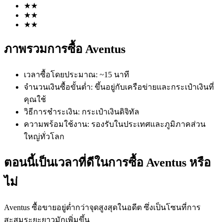
★
★
★
★
★
★
ภาพรวมการซื้อ Aventus
เวลาซื้อโดยประมาณ
:
~15 นาที
ฟิวเจอร์ส COIN-M
จำนวนเงินซื้อขั้นต่ำ
:
ขึ้นอยู่กับเครือข่ายและกระเป๋าเงินที่
คุณใช้
ฟิวเจอร์สสกุลเงินดิจิทัล
วิธีการชำระเงิน
:
กระเป๋าเงินดิจิทัล
ความพร้อมใช้งาน
:
รองรับในประเทศและภูมิภาคส่วน
ใหญ่ทั่วโลก
TradFi
อนุพันธ์ของหุ้น ฟอเร็กซ์ โลหะมีค่า และสินค้าโภคภัณฑ์
ตอนนี้เป็นเวลาที่ดีในการซื้อ Aventus หรือ
ไม่
Aventus ซื้อขายอยู่ต่ำกว่าจุดสูงสุดในอดีต ซึ่งเป็นโซนที่การ
สะสมระยะยาวมักเพิ่มขึ้น