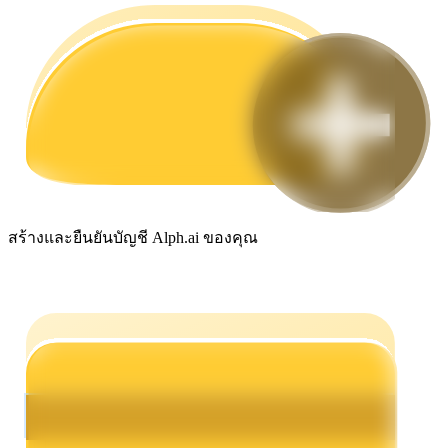
กลยุทธ์การซื้อขาย
เรียนรู้วิธีการรักษาผลกำไร
ได้รับ
สร้างและยืนยันบัญชี Alph.ai ของคุณ
พาวเวอร์พิกกี้