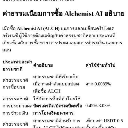
ค่าธรรมเนียมการซื้อ Alchemist AI อธิบาย
เมื่อซื้อ
Alchemist AI (ALCH)
บนการแลกเปลี่ยนคริปโตเค
เงินกู้
อร์เรนซี ผู้ใช้อาจต้องเผชิญกับค่าธรรมชาติหลายประเภทที่
บริการยืมเงินที่ได้รับการสนับสนุนจาก Crypto
เกี่ยวข้องกับการซื้อขาย การประมวลผลการชำระเงิน และการ
ถอน
ประเภทของค่า
คำอธิบาย
ค่าใช้จ่ายทั่วไป
ธรรมชาติ
ค่าธรรมชาติที่เรียกเก็บ
ค่าธรรมชาติ
เมื่อวางคำสั่งแบบสปอต
จาก 0.0089%
การซื้อขาย
เพื่อซื้อ ALCH
ค่าธรรมชาติ
ใช้กับการซื้อที่ทำโดยใช้
ลงทุนอัตโนมัติ
0.45%-3.03%
การประมวลผล
บัตรเครดิต/บัตรเดบิตหรือ
การชำระเงิน
การโอนเงินธนาคาร
.
คว้าผลกำไรระยะยาวและผลประโยชน์ที่ยืดหยุ่น
ค่าธรรมชาติสำหรับการ
เทียบเท่า USDT 0.5
ค่าธรรมชาติ
โอน ALCH ไปยังกระเป๋าค
ขั้นต่ำ ขึ้นอยู่กับ