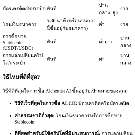
ปาน
บัตรเครดิต/บัตรเดบิต
ทันที
ง่าย
กลาง–สูง
5-30 นาที (หรือนานกว่า
โอนเงินธนาคาร
ต่ำ
ง่าย
นี้ขึ้นอยู่กับธนาคาร)
การซื้อขาย
ปาน
เป็นเทรดเดอร์คัดลอก
ทันที
ต่ำมาก
Stablecoin
กลาง
(USDT/USDC)
เพลิดเพลินกับการแบ่งปันผลกำไรและค่าคอมมิชชั่นการคัด
การแลกเปลี่ยนคริป
ปาน
ทันที
ต่ำ
ลอกการซื้อขาย
โต/กระเป๋า
กลาง
วิธีไหนที่ดีที่สุด?
วิธีที่ดีที่สุดในการซื้อ Alchemist AI ขึ้นอยู่กับเป้าหมายของคุณ:
วิธีที่เร็วที่สุดในการซื้อ ALCH:
บัตรเครดิตหรือบัตรเดบิต
ค่าธรรมชาติต่ำสุด:
โอนเงินธนาคารหรือการซื้อขาย
Stablecoin
ข้อมูล
ดีที่สุดสำหรับผู้ใช้คริปโตที่มีประสบการณ์:
การแลกเปลี่ยน