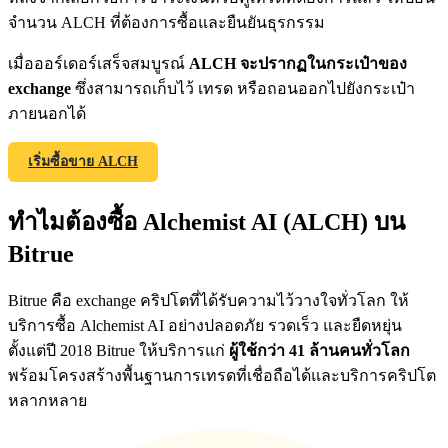
จำนวน ALCH ที่ต้องการซื้อและยืนยันธุรกรรม
เมื่อออร์เดอร์เสร็จสมบูรณ์
ALCH จะปรากฏในกระเป๋าของ
Exclusive for BitMart Users
exchange
ซึ่งสามารถเก็บไว้ เทรด หรือถอนออกไปยังกระเป๋า
ภายนอกได้
Register & Trade to Win 500,000 USDT
เริ่มซื้อขาย ALCH
Precious Metals Trading Carnival
ทำไมต้องซื้อ Alchemist AI (ALCH) บน
Trade Gold & Silver · 33,333 USDT Bonus
Bitrue
Bitrue คือ exchange คริปโตที่ได้รับความไว้วางใจทั่วโลก ให้
บริการซื้อ Alchemist AI อย่างปลอดภัย รวดเร็ว และยืดหยุ่น
USDT New User Exclusive 10% APR
ตั้งแต่ปี 2018 Bitrue ให้บริการแก่
ผู้ใช้กว่า 41 ล้านคนทั่วโลก
USDT Flexible Staking | Daily Rewards
พร้อมโครงสร้างพื้นฐานการเทรดที่เชื่อถือได้และบริการคริปโต
หลากหลาย
BTC New User Exclusive: 6.5% APR