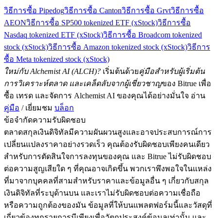
วิธีการซื้อ Pipedog
วิธีการซื้อ Canton
วิธีการซื้อ Grvt
วิธีการซื้อ
AEON
วิธีการซื้อ SP500 tokenized ETF (xStock)
วิธีการซื้อ
Nasdaq tokenized ETF (xStock)
วิธีการซื้อ Broadcom tokenized
stock (xStock)
วิธีการซื้อ Amazon tokenized stock (xStock)
วิธีการ
ซื้อ Meta tokenized stock (xStock)
ใหม่กับ Alchemist AI (ALCH)?
เริ่มต้นด้วย
คู่มือสำหรับผู้เริ่มต้น
การวิเคราะห์ตลาด และเคล็ดลับจากผู้เชี่ยวชาญ
ของ Bitrue เพื่อ
ซื้อ เทรด และจัดการ Alchemist AI ของคุณได้อย่างมั่นใจ อ่าน
คู่มือ
/ เยี่ยมชม
บล็อก
ข้อจำกัดความรับผิดชอบ
ตลาดสกุลเงินดิจิทัลมีความผันผวนสูงและอาจประสบการณ์การ
เปลี่ยนแปลงราคาอย่างรวดเร็ว คุณต้องรับผิดชอบเพียงคนเดียว
สำหรับการตัดสินใจการลงทุนของคุณ และ Bitrue ไม่รับผิดชอบ
ต่อความสูญเสียใด ๆ ที่คุณอาจเกิดขึ้น พวกเราพึงพอใจในแหล่ง
ที่มาจากบุคคลที่สามสำหรับราคาและข้อมูลอื่น ๆ เกี่ยวกับสกุล
เงินดิจิทัลที่ระบุด้านบน และเราไม่รับผิดชอบต่อความเชื่อถือ
หรือความถูกต้องของมัน ข้อมูลที่ให้บนแพลตฟอร์มนี้และวัสดุที่
เกี่ยวข้องทุกรายการมีเพียงเพื่อวัตถุประสงค์ข้อมูลเท่านั้น และ