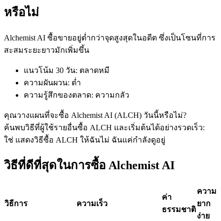
หรือไม่
Alchemist AI ซื้อขายอยู่ต่ำกว่าจุดสูงสุดในอดีต ซึ่งเป็นโซนที่การ
ฟิวเจอร์ส USDC
สะสมระยะยาวมักเพิ่มขึ้น
ฟิวเจอร์สที่ใช้ USDC เป็นหลักประกัน
แนวโน้ม 30 วัน
:
ตลาดหมี
ความผันผวน
:
ต่ำ
ความรู้สึกของตลาด
:
ความกลัว
คุณวางแผนที่จะซื้อ Alchemist AI (ALCH) วันนี้หรือไม่?
ค้นพบวิธีที่ผู้ใช้รายอื่นซื้อ ALCH และเริ่มต้นได้อย่างรวดเร็ว:
ใช่ แสดงวิธีซื้อ ALCH ให้ฉัน
ไม่ ฉันแค่กำลังดูอยู่
วิธีที่ดีที่สุดในการซื้อ Alchemist AI
คัดลอกการซื้อขาย
เข้าร่วมกับเทรดเดอร์ชั้นนำ
ความ
ค่า
วิธีการ
ความเร็ว
ยาก
ธรรมชาติ
ง่าย