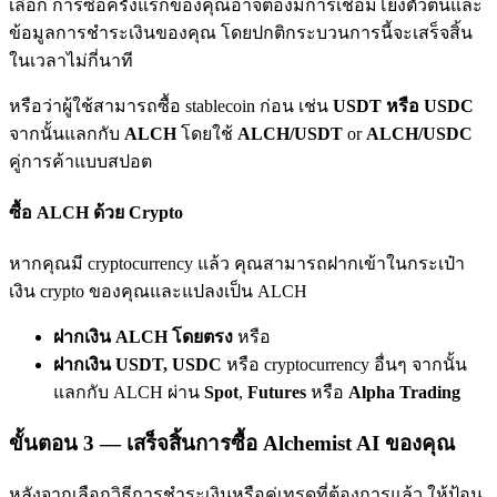
เลือก การซื้อครั้งแรกของคุณอาจต้องมีการเชื่อมโยงตัวตนและ
เชิญเพื่อนเพื่อรับรางวัลเงินสด
ข้อมูลการชำระเงินของคุณ โดยปกติกระบวนการนี้จะเสร็จสิ้น
BTC Welcome Rewards
ในเวลาไม่กี่นาที
หรือว่าผู้ใช้สามารถซื้อ stablecoin ก่อน เช่น
USDT หรือ USDC
จากนั้นแลกกับ
ALCH
โดยใช้
ALCH/USDT
or
ALCH/USDC
คู่การค้าแบบสปอต
ซื้อ ALCH ด้วย Crypto
หากคุณมี cryptocurrency แล้ว คุณสามารถฝากเข้าในกระเป๋า
เงิน crypto ของคุณและแปลงเป็น ALCH
BTC Welcome Rewards
ฝากเงิน ALCH โดยตรง
หรือ
Deposit & Trade BTC to Share 25000 USDT prize pool!
ฝากเงิน USDT, USDC
หรือ cryptocurrency อื่นๆ จากนั้น
แลกกับ ALCH ผ่าน
Spot
,
Futures
หรือ
Alpha Trading
ขั้นตอน
3 —
เสร็จสิ้นการซื้อ Alchemist AI ของคุณ
Deposit CASHCAT & Win
หลังจากเลือกวิธีการชำระเงินหรือคู่เทรดที่ต้องการแล้ว ให้ป้อน
Share 500000 CASHCAT prize pool