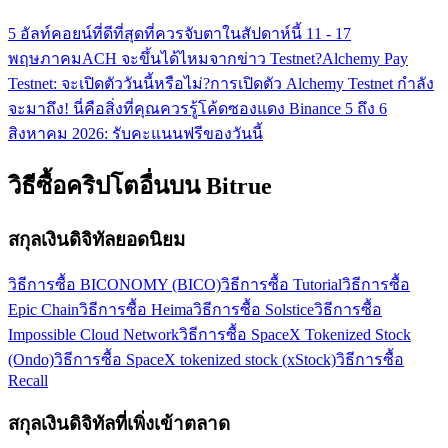
5 อัลท์คอยน์ที่ดีที่สุดที่ควรจับตาในสัปดาห์นี้ 11 - 17
พฤษภาคม
ACH จะขึ้นได้ไหมจากข่าว Testnet?
Alchemy Pay
Testnet: จะเปิดตัววันนี้หรือไม่?
การเปิดตัว Alchemy Testnet กำลัง
จะมาถึง! นี่คือสิ่งที่คุณควรรู้
โค้ดซองแดง Binance 5 ถึง 6
สิงหาคม 2026: รับคะแนนฟรีของวันนี้
วิธีซื้อคริปโตอื่นบน Bitrue
สกุลเงินดิจิทัลยอดนิยม
วิธีการซื้อ BICONOMY (BICO)
วิธีการซื้อ Tutorial
วิธีการซื้อ
Epic Chain
วิธีการซื้อ Heima
วิธีการซื้อ Solstice
วิธีการซื้อ
Impossible Cloud Network
วิธีการซื้อ SpaceX Tokenized Stock
(Ondo)
วิธีการซื้อ SpaceX tokenized stock (xStock)
วิธีการซื้อ
Recall
สกุลเงินดิจิทัลที่เพิ่งเข้าตลาด