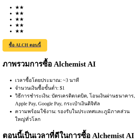
★
★
★
★
★
★
★
★
★
★
ซื้อ ALCH ตอนนี้
ฟิวเจอร์ส COIN-M
ภาพรวมการซื้อ Alchemist AI
ฟิวเจอร์สสกุลเงินดิจิทัล
เวลาซื้อโดยประมาณ
:
~3 นาที
TradFi
จำนวนเงินซื้อขั้นต่ำ
:
$1
วิธีการชำระเงิน
:
บัตรเครดิต/เดบิต, โอนเงินผ่านธนาคาร,
อนุพันธ์ของหุ้น ฟอเร็กซ์ โลหะมีค่า และสินค้าโภคภัณฑ์
Apple Pay, Google Pay, กระเป๋าเงินดิจิทัล
ความพร้อมใช้งาน
:
รองรับในประเทศและภูมิภาคส่วน
ใหญ่ทั่วโลก
ตอนนี้เป็นเวลาที่ดีในการซื้อ Alchemist AI