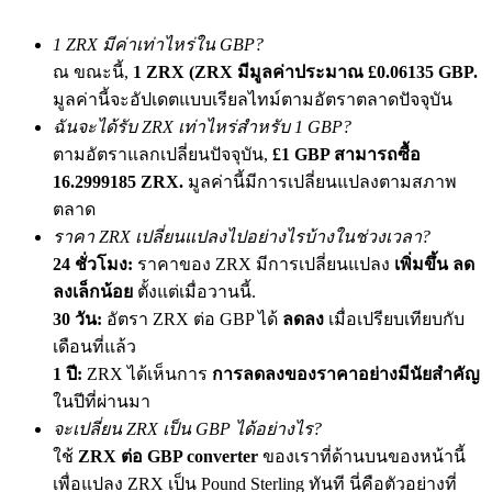
เชิญเพื่อนเพื่อรับรางวัลเงินสด
1 ZRX มีค่าเท่าไหร่ใน GBP?
BTC Welcome Rewards
ณ ขณะนี้,
1 ZRX (ZRX มีมูลค่าประมาณ £0.06135 GBP.
มูลค่านี้จะอัปเดตแบบเรียลไทม์ตามอัตราตลาดปัจจุบัน
ฉันจะได้รับ ZRX เท่าไหร่สำหรับ 1 GBP?
ตามอัตราแลกเปลี่ยนปัจจุบัน,
£1 GBP สามารถซื้อ
16.2999185 ZRX.
มูลค่านี้มีการเปลี่ยนแปลงตามสภาพ
ตลาด
ราคา ZRX เปลี่ยนแปลงไปอย่างไรบ้างในช่วงเวลา?
24 ชั่วโมง:
ราคาของ ZRX มีการเปลี่ยนแปลง
เพิ่มขึ้น ลด
ลงเล็กน้อย
ตั้งแต่เมื่อวานนี้.
30 วัน:
อัตรา ZRX ต่อ GBP ได้
ลดลง
เมื่อเปรียบเทียบกับ
BTC Welcome Rewards
เดือนที่แล้ว
Deposit & Trade BTC to Share 25000 USDT prize pool!
1 ปี:
ZRX ได้เห็นการ
การลดลงของราคาอย่างมีนัยสำคัญ
ในปีที่ผ่านมา
จะเปลี่ยน ZRX เป็น GBP ได้อย่างไร?
Deposit CASHCAT & Win
ใช้
ZRX ต่อ GBP converter
ของเราที่ด้านบนของหน้านี้
เพื่อแปลง ZRX เป็น Pound Sterling ทันที นี่คือตัวอย่างที่
Share 500000 CASHCAT prize pool