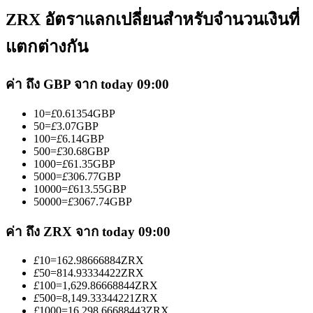
ZRX อัตราแลกเปลี่ยนสำหรับจำนวนเงินที่
แตกต่างกัน
ค่า ถึง GBP จาก today 09:00
เป็นเทรดเดอร์คัดลอก
10
=
£
0.61354
GBP
เพลิดเพลินกับการแบ่งปันผลกำไรและค่าคอมมิชชั่นการคัด
50
=
£
3.07
GBP
100
=
£
6.14
GBP
ลอกการซื้อขาย
500
=
£
30.68
GBP
1000
=
£
61.35
GBP
5000
=
£
306.77
GBP
10000
=
£
613.55
GBP
50000
=
£
3067.74
GBP
ค่า ถึง ZRX จาก today 09:00
£
10
=
162.98666884
ZRX
£
50
=
814.93334422
ZRX
£
100
=
1,629.86668844
ZRX
ข้อมูล
£
500
=
8,149.33344221
ZRX
£
1000
=
16,298.66688443
ZRX