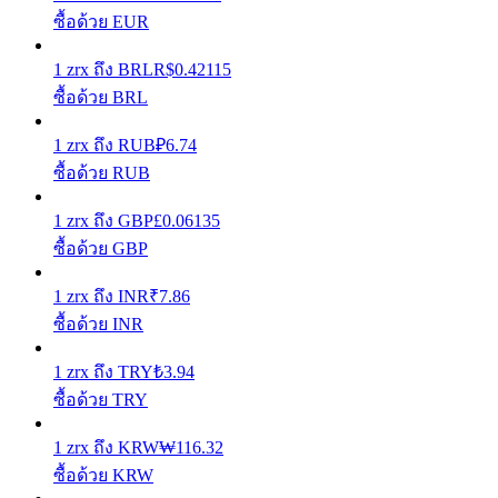
ซื้อด้วย EUR
รับรางวัลการแข่งขันทุกวัน
1
zrx
ถึง
BRL
R$
0.42115
ซื้อด้วย BRL
1
zrx
ถึง
RUB
₽
6.74
ซื้อด้วย RUB
1
zrx
ถึง
GBP
£
0.06135
ซื้อด้วย GBP
การปักหลัก
1
zrx
ถึง
INR
₹
7.86
ซื้อด้วย INR
ผลตอบแทนสูงและเข้าถึงได้ทันที
1
zrx
ถึง
TRY
₺
3.94
ซื้อด้วย TRY
1
zrx
ถึง
KRW
₩
116.32
ซื้อด้วย KRW