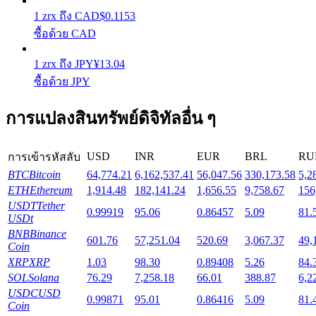
1
zrx
ถึง
CAD
$
0.1153
ซื้อด้วย CAD
Launchpool
การเซ้งแบบยืดหยุ่นเพื่อรับโทเคนยอดนิยม
1
zrx
ถึง
JPY
¥
13.04
ซื้อด้วย JPY
การแปลงสินทรัพย์ดิจิทัลอื่น ๆ
USD
INR
EUR
BRL
RU
การเข้ารหัสลับ
BTC
Bitcoin
64,774.21
6,162,537.41
56,047.56
330,173.58
5,2
ETH
Ethereum
1,914.48
182,141.24
1,656.55
9,758.67
156
USDT
Tether
0.99919
95.06
0.86457
5.09
81.
การล็อค BTR
USDt
BNB
Binance
601.76
57,251.04
520.69
3,067.37
49,
การลงทุนพิเศษสำหรับผู้ถือ BTR
Coin
XRP
XRP
1.03
98.30
0.89408
5.26
84.
SOL
Solana
76.29
7,258.18
66.01
388.87
6,2
USDC
USD
0.99871
95.01
0.86416
5.09
81.
Coin