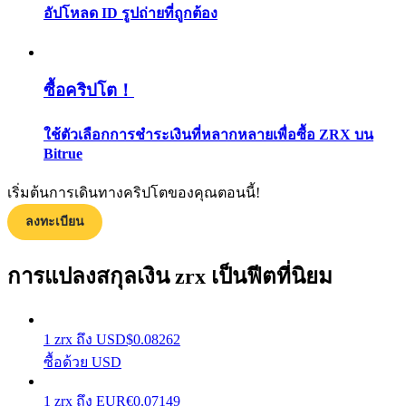
อัปโหลด ID รูปถ่ายที่ถูกต้อง
กลยุทธ์การซื้อขาย
เรียนรู้วิธีการรักษาผลกำไร
ซื้อคริปโต！
ใช้ตัวเลือกการชำระเงินที่หลากหลายเพื่อซื้อ ZRX บน
Bitrue
เริ่มต้นการเดินทางคริปโตของคุณตอนนี้!
ได้รับ
ลงทะเบียน
การแปลงสกุลเงิน zrx เป็นฟีตที่นิยม
1
zrx
ถึง
USD
$
0.08262
ซื้อด้วย USD
1
zrx
ถึง
EUR
€
0.07149
พาวเวอร์พิกกี้