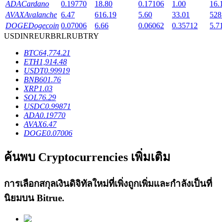
ADA
Cardano
0.19770
18.80
0.17106
1.00
16.
AVAX
Avalanche
6.47
616.19
5.60
33.01
528
DOGE
Dogecoin
0.07006
6.66
0.06062
0.35712
5.7
USD
INR
EUR
BRL
RUB
TRY
เงินกู้
BTC
64,774.21
ETH
1,914.48
USDT
0.99919
บริการยืมเงินที่ได้รับการสนับสนุนจาก Crypto
BNB
601.76
XRP
1.03
SOL
76.29
USDC
0.99871
ADA
0.19770
AVAX
6.47
DOGE
0.07006
ค้นพบ Cryptocurrencies เพิ่มเติม
ลงทุนอัตโนมัติ
การเลือกสกุลเงินดิจิทัลใหม่ที่เพิ่งถูกเพิ่มและกำลังเป็นที่
คว้าผลกำไรระยะยาวและผลประโยชน์ที่ยืดหยุ่น
นิยมบน
Bitrue
.