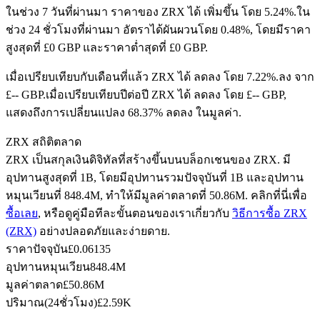
ในช่วง 7 วันที่ผ่านมา ราคาของ ZRX ได้ เพิ่มขึ้น โดย 5.24%.
ใน
ช่วง 24 ชั่วโมงที่ผ่านมา อัตราได้ผันผวนโดย 0.48%, โดยมีราคา
สูงสุดที่ £0 GBP และราคาต่ำสุดที่ £0 GBP.
ฟิวเจอร์ส USDC
เมื่อเปรียบเทียบกับเดือนที่แล้ว ZRX ได้ ลดลง โดย 7.22%.ลง จาก
ฟิวเจอร์สที่ใช้ USDC เป็นหลักประกัน
£-- GBP.
เมื่อเปรียบเทียบปีต่อปี ZRX ได้ ลดลง โดย £-- GBP,
แสดงถึงการเปลี่ยนแปลง 68.37% ลดลง ในมูลค่า.
ZRX สถิติตลาด
ZRX เป็นสกุลเงินดิจิทัลที่สร้างขึ้นบนบล็อกเชนของ ZRX. มี
อุปทานสูงสุดที่ 1B, โดยมีอุปทานรวมปัจจุบันที่ 1B และอุปทาน
หมุนเวียนที่ 848.4M, ทำให้มีมูลค่าตลาดที่ 50.86M. คลิกที่นี่เพื่อ
ซื้อเลย
, หรือดูคู่มือทีละขั้นตอนของเราเกี่ยวกับ
วิธีการซื้อ ZRX
(ZRX)
อย่างปลอดภัยและง่ายดาย.
คัดลอกการซื้อขาย
ราคาปัจจุบัน
£
0.06135
อุปทานหมุนเวียน
848.4M
เข้าร่วมกับเทรดเดอร์ชั้นนำ
มูลค่าตลาด
£
50.86M
ปริมาณ(24ชั่วโมง)
£
2.59K