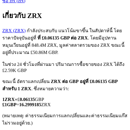
ซื้อ
zrx
(
zrx
)
เกี่ยวกับ ZRX
ZRX (ZRX)
กำลังประสบกับ แนวโน้มขาขึ้น ในสัปดาห์นี้ โดย
ราคาปัจจุบันอยู่ที่
ที่ £0.06135 GBP ต่อ ZRX
. โดยมีอุปทาน
หมุนเวียนอยู่ที่ 848.4M ZRX, มูลค่าตลาดรวมของ ZRX ขณะนี้
ฟิวเจอร์ส COIN-M
อยู่ที่ประมาณ £50.86M GBP.
ฟิวเจอร์สสกุลเงินดิจิทัล
ในช่วง 24 ชั่วโมงที่ผ่านมา ปริมาณการซื้อขายของ ZRX ได้ถึง
£2.59K GBP
TradFi
ขณะนี้ อัตราแลกเปลี่ยน
ZRX ต่อ GBP
อยู่ที่ £0.06135 GBP
สำหรับ 1 ZRX
. ซึ่งหมายความว่า:
อนุพันธ์ของหุ้น ฟอเร็กซ์ โลหะมีค่า และสินค้าโภคภัณฑ์
1
ZRX
=
£
0.06135
GBP
£
1
GBP
=
16.2999185
ZRX
(หมายเหตุ: ค่าธรรมเนียมการแลกเปลี่ยนและค่าธรรมเนียมแก๊ส
ไม่รวมอยู่ด้วย.)