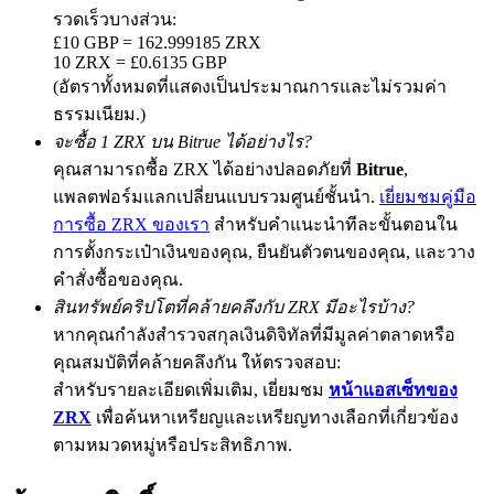
รวดเร็วบางส่วน:
£10 GBP = 162.999185 ZRX
10 ZRX = £0.6135 GBP
(อัตราทั้งหมดที่แสดงเป็นประมาณการและไม่รวมค่า
Exclusive for BitMart Users
ธรรมเนียม.)
Register & Trade to Win 500,000 USDT
จะซื้อ 1 ZRX บน Bitrue ได้อย่างไร?
คุณสามารถซื้อ ZRX ได้อย่างปลอดภัยที่
Bitrue
,
แพลตฟอร์มแลกเปลี่ยนแบบรวมศูนย์ชั้นนำ.
เยี่ยมชมคู่มือ
การซื้อ ZRX ของเรา
สำหรับคำแนะนำทีละขั้นตอนใน
Precious Metals Trading Carnival
การตั้งกระเป๋าเงินของคุณ, ยืนยันตัวตนของคุณ, และวาง
Trade Gold & Silver · 33,333 USDT Bonus
คำสั่งซื้อของคุณ.
สินทรัพย์คริปโตที่คล้ายคลึงกับ ZRX มีอะไรบ้าง?
หากคุณกำลังสำรวจสกุลเงินดิจิทัลที่มีมูลค่าตลาดหรือ
USDT New User Exclusive 10% APR
คุณสมบัติที่คล้ายคลึงกัน ให้ตรวจสอบ:
สำหรับรายละเอียดเพิ่มเติม, เยี่ยมชม
หน้าแอสเซ็ทของ
USDT Flexible Staking | Daily Rewards
ZRX
เพื่อค้นหาเหรียญและเหรียญทางเลือกที่เกี่ยวข้อง
ตามหมวดหมู่หรือประสิทธิภาพ.
BTC New User Exclusive: 6.5% APR