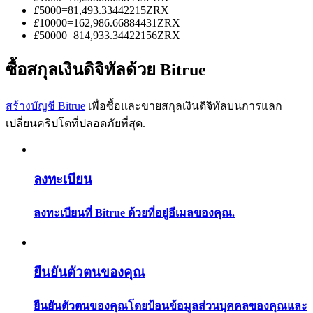
การวิเคราะห์ข้อมูลขนาดใหญ่ รวมถึงข้อมูลการค้า ฯลฯ
£
5000
=
81,493.33442215
ZRX
£
10000
=
162,986.66884431
ZRX
£
50000
=
814,933.34422156
ZRX
ซื้อสกุลเงินดิจิทัลด้วย Bitrue
สร้างบัญชี Bitrue
เพื่อซื้อและขายสกุลเงินดิจิทัลบนการแลก
เปลี่ยนคริปโตที่ปลอดภัยที่สุด.
แนะนำ
ลงทะเบียน
คู่มือเริ่มต้นฟิวเจอร์ส
ลงทะเบียนที่ Bitrue ด้วยที่อยู่อีเมลของคุณ.
ยืนยันตัวตนของคุณ
ยืนยันตัวตนของคุณโดยป้อนข้อมูลส่วนบุคคลของคุณและ