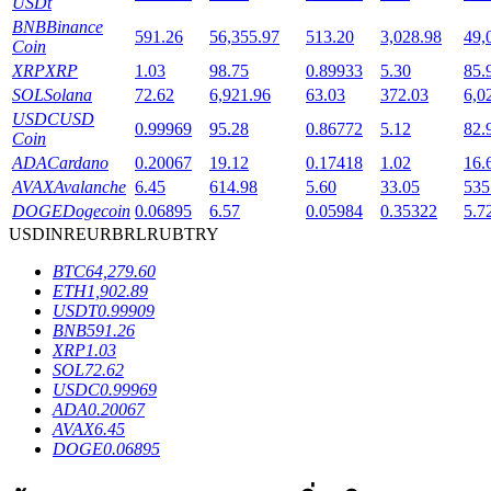
USDt
BNB
Binance
591.26
56,355.97
513.20
3,028.98
49,
Coin
XRP
XRP
1.03
98.75
0.89933
5.30
85.
SOL
Solana
72.62
6,921.96
63.03
372.03
6,0
เงินกู้
USDC
USD
0.99969
95.28
0.86772
5.12
82.
Coin
บริการยืมเงินที่ได้รับการสนับสนุนจาก Crypto
ADA
Cardano
0.20067
19.12
0.17418
1.02
16.
AVAX
Avalanche
6.45
614.98
5.60
33.05
535
DOGE
Dogecoin
0.06895
6.57
0.05984
0.35322
5.7
USD
INR
EUR
BRL
RUB
TRY
BTC
64,279.60
ETH
1,902.89
USDT
0.99909
BNB
591.26
XRP
1.03
SOL
72.62
USDC
0.99969
ลงทุนอัตโนมัติ
ADA
0.20067
AVAX
6.45
คว้าผลกำไรระยะยาวและผลประโยชน์ที่ยืดหยุ่น
DOGE
0.06895