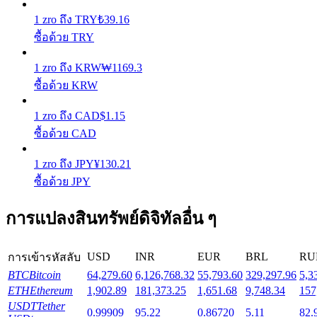
1
zro
ถึง
TRY
₺
39.16
Launchpool
ซื้อด้วย TRY
การเซ้งแบบยืดหยุ่นเพื่อรับโทเคนยอดนิยม
1
zro
ถึง
KRW
₩
1169.3
ซื้อด้วย KRW
1
zro
ถึง
CAD
$
1.15
ซื้อด้วย CAD
1
zro
ถึง
JPY
¥
130.21
ซื้อด้วย JPY
การล็อค BTR
การแปลงสินทรัพย์ดิจิทัลอื่น ๆ
การลงทุนพิเศษสำหรับผู้ถือ BTR
USD
INR
EUR
BRL
RU
การเข้ารหัสลับ
BTC
Bitcoin
64,279.60
6,126,768.32
55,793.60
329,297.96
5,3
ETH
Ethereum
1,902.89
181,373.25
1,651.68
9,748.34
157
USDT
Tether
0.99909
95.22
0.86720
5.11
82.