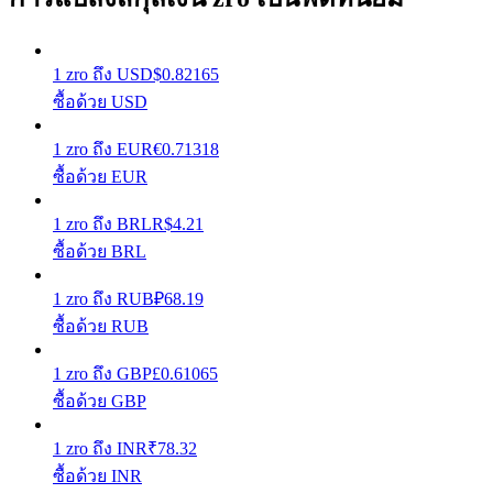
รับรางวัลการแข่งขันทุกวัน
1
zro
ถึง
USD
$
0.82165
ซื้อด้วย USD
1
zro
ถึง
EUR
€
0.71318
ซื้อด้วย EUR
1
zro
ถึง
BRL
R$
4.21
ซื้อด้วย BRL
การปักหลัก
1
zro
ถึง
RUB
₽
68.19
ผลตอบแทนสูงและเข้าถึงได้ทันที
ซื้อด้วย RUB
1
zro
ถึง
GBP
£
0.61065
ซื้อด้วย GBP
1
zro
ถึง
INR
₹
78.32
ซื้อด้วย INR