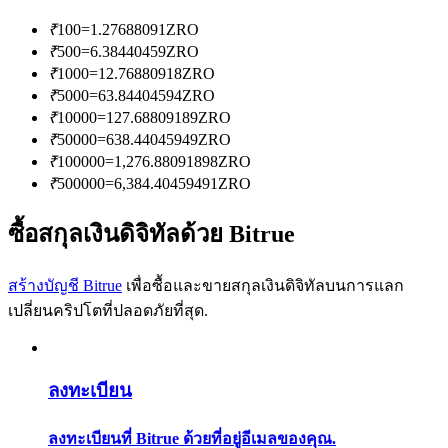
การวิเคราะห์ข้อมูลขนาดใหญ่ รวมถึงข้อมูลการค้า ฯลฯ
₹
100
=
1.27688091
ZRO
₹
500
=
6.38440459
ZRO
₹
1000
=
12.76880918
ZRO
₹
5000
=
63.84404594
ZRO
₹
10000
=
127.68809189
ZRO
₹
50000
=
638.44045949
ZRO
₹
100000
=
1,276.88091898
ZRO
₹
500000
=
6,384.40459491
ZRO
แนะนำ
ซื้อสกุลเงินดิจิทัลด้วย Bitrue
คู่มือเริ่มต้นฟิวเจอร์ส
สร้างบัญชี Bitrue
เพื่อซื้อและขายสกุลเงินดิจิทัลบนการแลก
เปลี่ยนคริปโตที่ปลอดภัยที่สุด.
ลงทะเบียน
ลงทะเบียนที่ Bitrue ด้วยที่อยู่อีเมลของคุณ.