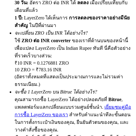
30 วัน:
อัตรา ZRO ต่อ INR ได้
ลดลง
เมื่อเปรียบเทียบกับ
เดือนที่แล้ว
1 ปี:
LayerZero ได้เห็นการ
การลดลงของราคาอย่างมีนัย
สำคัญ
ในปีที่ผ่านมา
Precious Metals Trading Carnival
จะเปลี่ยน ZRO เป็น INR ได้อย่างไร?
Trade Gold & Silver · 33,333 USDT Bonus
ใช้
ZRO ต่อ INR converter
ของเราที่ด้านบนของหน้านี้
เพื่อแปลง LayerZero เป็น Indian Rupee ทันที นี่คือตัวอย่าง
ที่รวดเร็วบางส่วน:
USDT New User Exclusive 10% APR
₹10 INR = 0.1276881 ZRO
10 ZRO = ₹783.16 INR
USDT Flexible Staking | Daily Rewards
(อัตราทั้งหมดที่แสดงเป็นประมาณการและไม่รวมค่า
ธรรมเนียม.)
จะซื้อ 1 LayerZero บน Bitrue ได้อย่างไร?
New Listing Futures Fest
คุณสามารถซื้อ LayerZero ได้อย่างปลอดภัยที่
Bitrue
,
แพลตฟอร์มแลกเปลี่ยนแบบรวมศูนย์ชั้นนำ.
เยี่ยมชมคู่มือ
Trade New Futures, Win 200,000 USDT
การซื้อ LayerZero ของเรา
สำหรับคำแนะนำทีละขั้นตอน
ในการตั้งกระเป๋าเงินของคุณ, ยืนยันตัวตนของคุณ, และ
วางคำสั่งซื้อของคุณ.
Crypto World Cup 2026: Grand Finale