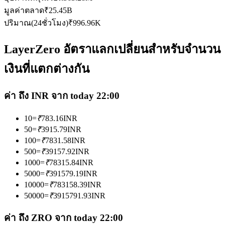
มูลค่าตลาด
₹
25.45B
ปริมาณ(24ชั่วโมง)
₹
996.96K
LayerZero อัตราแลกเปลี่ยนสำหรับจำนวน
เงินที่แตกต่างกัน
เป็นเทรดเดอร์คัดลอก
เพลิดเพลินกับการแบ่งปันผลกำไรและค่าคอมมิชชั่นการคัด
ค่า ถึง INR จาก today 22:00
ลอกการซื้อขาย
10
=
₹
783.16
INR
50
=
₹
3915.79
INR
100
=
₹
7831.58
INR
500
=
₹
39157.92
INR
1000
=
₹
78315.84
INR
5000
=
₹
391579.19
INR
10000
=
₹
783158.39
INR
50000
=
₹
3915791.93
INR
ข้อมูล
ค่า ถึง ZRO จาก today 22:00