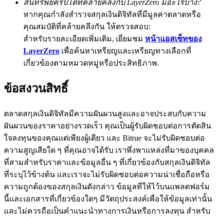
สินทรัพย์คริปโตที่คล้ายคลึงกับ LayerZero มีอะไรบ้าง?
หากคุณกำลังสำรวจสกุลเงินดิจิทัลที่มีมูลค่าตลาดหรือ
77,777+3k Rewards
คุณสมบัติที่คล้ายคลึงกัน ให้ตรวจสอบ:
สำหรับรายละเอียดเพิ่มเติม, เยี่ยมชม
หน้าแอสเซ็ทของ
LayerZero
เพื่อค้นหาเหรียญและเหรียญทางเลือกที่
เกี่ยวข้องตามหมวดหมู่หรือประสิทธิภาพ.
ข้อสงวนสิทธิ์
ตลาดสกุลเงินดิจิทัลมีความผันผวนสูงและอาจประสบกับความ
กิจกรรมเพิ่มเติม
ผันผวนของราคาอย่างรวดเร็ว คุณเป็นผู้รับผิดชอบต่อการตัดสิน
รับรางวัลและสิทธิพิเศษสุดพิเศษ
ใจลงทุนของคุณแต่เพียงผู้เดียว และ Bitrue จะไม่รับผิดชอบต่อ
ความสูญเสียใด ๆ ที่คุณอาจได้รับ เราพึ่งพาแหล่งที่มาของบุคคล
ศูนย์รางวัล
ที่สามสำหรับราคาและข้อมูลอื่น ๆ ที่เกี่ยวข้องกับสกุลเงินดิจิทัล
ที่ระบุไว้ข้างต้น และเราจะไม่รับผิดชอบต่อความน่าเชื่อถือหรือ
เข้าสู่ระบบ
ลงชื่อ
ความถูกต้องของสกุลเงินดังกล่าว ข้อมูลที่ให้ไว้บนแพลตฟอร์ม
นี้และเอกสารที่เกี่ยวข้องใดๆ มีวัตถุประสงค์เพื่อให้ข้อมูลเท่านั้น
และไม่ควรถือเป็นคำแนะนำทางการเงินหรือการลงทุน สำหรับ