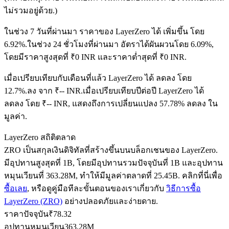
ไม่รวมอยู่ด้วย.)
ในช่วง 7 วันที่ผ่านมา ราคาของ LayerZero ได้ เพิ่มขึ้น โดย
ฟิวเจอร์ส USDC
6.92%.
ในช่วง 24 ชั่วโมงที่ผ่านมา อัตราได้ผันผวนโดย 6.09%,
โดยมีราคาสูงสุดที่ ₹0 INR และราคาต่ำสุดที่ ₹0 INR.
ฟิวเจอร์สที่ใช้ USDC เป็นหลักประกัน
เมื่อเปรียบเทียบกับเดือนที่แล้ว LayerZero ได้ ลดลง โดย
12.7%.ลง จาก ₹-- INR.
เมื่อเปรียบเทียบปีต่อปี LayerZero ได้
ลดลง โดย ₹-- INR, แสดงถึงการเปลี่ยนแปลง 57.78% ลดลง ใน
มูลค่า.
LayerZero สถิติตลาด
ZRO เป็นสกุลเงินดิจิทัลที่สร้างขึ้นบนบล็อกเชนของ LayerZero.
มีอุปทานสูงสุดที่ 1B, โดยมีอุปทานรวมปัจจุบันที่ 1B และอุปทาน
คัดลอกการซื้อขาย
หมุนเวียนที่ 363.28M, ทำให้มีมูลค่าตลาดที่ 25.45B. คลิกที่นี่เพื่อ
ซื้อเลย
, หรือดูคู่มือทีละขั้นตอนของเราเกี่ยวกับ
วิธีการซื้อ
เข้าร่วมกับเทรดเดอร์ชั้นนำ
LayerZero (ZRO)
อย่างปลอดภัยและง่ายดาย.
ราคาปัจจุบัน
₹
78.32
อุปทานหมุนเวียน
363.28M