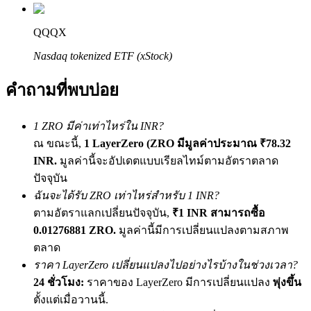
เชิญเพื่อนเพื่อรับรางวัลเงินสด
QQQX
Deposit CASHCAT & Win
Nasdaq tokenized ETF (xStock)
คำถามที่พบบ่อย
1 ZRO มีค่าเท่าไหร่ใน INR?
ณ ขณะนี้,
1 LayerZero (ZRO มีมูลค่าประมาณ ₹78.32
INR.
มูลค่านี้จะอัปเดตแบบเรียลไทม์ตามอัตราตลาด
ปัจจุบัน
ฉันจะได้รับ ZRO เท่าไหร่สำหรับ 1 INR?
Deposit CASHCAT & Win
ตามอัตราแลกเปลี่ยนปัจจุบัน,
₹1 INR สามารถซื้อ
Share 500000 CASHCAT prize pool
0.01276881 ZRO.
มูลค่านี้มีการเปลี่ยนแปลงตามสภาพ
ตลาด
ราคา LayerZero เปลี่ยนแปลงไปอย่างไรบ้างในช่วงเวลา?
24 ชั่วโมง:
ราคาของ LayerZero มีการเปลี่ยนแปลง
พุ่งขึ้น
Exclusive for BitMart Users
ตั้งแต่เมื่อวานนี้.
Register & Trade to Win 500,000 USDT