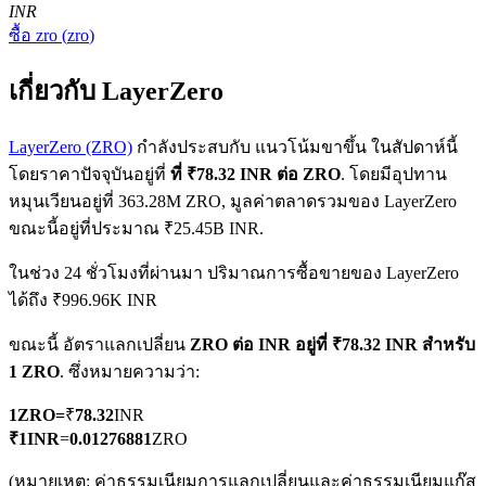
INR
ซื้อ
zro
(
zro
)
เกี่ยวกับ LayerZero
LayerZero (ZRO)
กำลังประสบกับ แนวโน้มขาขึ้น ในสัปดาห์นี้
โดยราคาปัจจุบันอยู่ที่
ที่ ₹78.32 INR ต่อ ZRO
. โดยมีอุปทาน
ฟิวเจอร์ส COIN-M
หมุนเวียนอยู่ที่ 363.28M ZRO, มูลค่าตลาดรวมของ LayerZero
ฟิวเจอร์สสกุลเงินดิจิทัล
ขณะนี้อยู่ที่ประมาณ ₹25.45B INR.
ในช่วง 24 ชั่วโมงที่ผ่านมา ปริมาณการซื้อขายของ LayerZero
ได้ถึง ₹996.96K INR
TradFi
ขณะนี้ อัตราแลกเปลี่ยน
ZRO ต่อ INR
อยู่ที่ ₹78.32 INR สำหรับ
อนุพันธ์ของหุ้น ฟอเร็กซ์ โลหะมีค่า และสินค้าโภคภัณฑ์
1 ZRO
. ซึ่งหมายความว่า:
1
ZRO
=
₹
78.32
INR
₹
1
INR
=
0.01276881
ZRO
(หมายเหตุ: ค่าธรรมเนียมการแลกเปลี่ยนและค่าธรรมเนียมแก๊ส