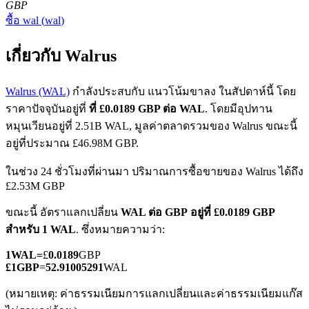
GBP
ซื้อ
wal
(
wal
)
เกี่ยวกับ Walrus
Walrus (WAL)
กำลังประสบกับ แนวโน้มขาลง ในสัปดาห์นี้ โดย
ราคาปัจจุบันอยู่ที่
ที่ £0.0189 GBP ต่อ WAL
. โดยมีอุปทาน
ฟิวเจอร์ส COIN-M
หมุนเวียนอยู่ที่ 2.51B WAL, มูลค่าตลาดรวมของ Walrus ขณะนี้
ฟิวเจอร์สสกุลเงินดิจิทัล
อยู่ที่ประมาณ £46.98M GBP.
ในช่วง 24 ชั่วโมงที่ผ่านมา ปริมาณการซื้อขายของ Walrus ได้ถึง
£2.53M GBP
TradFi
ขณะนี้ อัตราแลกเปลี่ยน
WAL ต่อ GBP
อยู่ที่ £0.0189 GBP
อนุพันธ์ของหุ้น ฟอเร็กซ์ โลหะมีค่า และสินค้าโภคภัณฑ์
สำหรับ 1 WAL
. ซึ่งหมายความว่า:
1
WAL
=
£
0.0189
GBP
£
1
GBP
=
52.91005291
WAL
(หมายเหตุ: ค่าธรรมเนียมการแลกเปลี่ยนและค่าธรรมเนียมแก๊ส