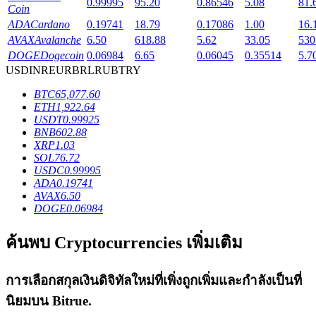
0.99995
95.20
0.86546
5.08
81.
Coin
ADA
Cardano
0.19741
18.79
0.17086
1.00
16.
AVAX
Avalanche
6.50
618.88
5.62
33.05
530
DOGE
Dogecoin
0.06984
6.65
0.06045
0.35514
5.7
USD
INR
EUR
BRL
RUB
TRY
เงินกู้
BTC
65,077.60
บริการยืมเงินที่ได้รับการสนับสนุนจาก Crypto
ETH
1,922.64
USDT
0.99925
BNB
602.88
XRP
1.03
SOL
76.72
USDC
0.99995
ADA
0.19741
AVAX
6.50
DOGE
0.06984
ค้นพบ Cryptocurrencies เพิ่มเติม
ลงทุนอัตโนมัติ
การเลือกสกุลเงินดิจิทัลใหม่ที่เพิ่งถูกเพิ่มและกำลังเป็นที่
คว้าผลกำไรระยะยาวและผลประโยชน์ที่ยืดหยุ่น
นิยมบน
Bitrue
.