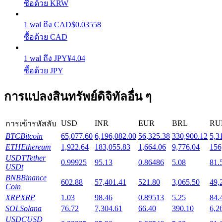
ซื้อด้วย KRW
1
wal
ถึง
CAD
$
0.03558
Launchpool
ซื้อด้วย CAD
การเซ้งแบบยืดหยุ่นเพื่อรับโทเคนยอดนิยม
1
wal
ถึง
JPY
¥
4.04
ซื้อด้วย JPY
การแปลงสินทรัพย์ดิจิทัลอื่น ๆ
USD
INR
EUR
BRL
RU
การเข้ารหัสลับ
BTC
Bitcoin
65,077.60
6,196,082.00
56,325.38
330,900.12
5,3
ETH
Ethereum
1,922.64
183,055.83
1,664.06
9,776.04
156
การล็อค BTR
USDT
Tether
0.99925
95.13
0.86486
5.08
81.
USDt
การลงทุนพิเศษสำหรับผู้ถือ BTR
BNB
Binance
602.88
57,401.41
521.80
3,065.50
49,
Coin
XRP
XRP
1.03
98.46
0.89513
5.25
84.
SOL
Solana
76.72
7,304.61
66.40
390.10
6,2
USDC
USD