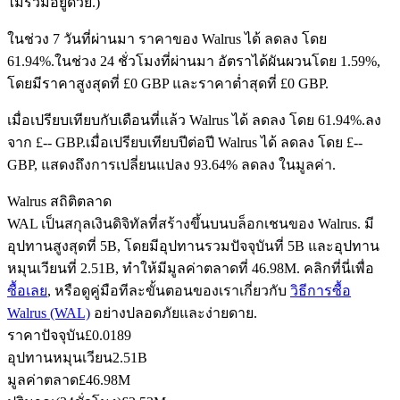
ไม่รวมอยู่ด้วย.)
ในช่วง 7 วันที่ผ่านมา ราคาของ Walrus ได้ ลดลง โดย
61.94%.
ในช่วง 24 ชั่วโมงที่ผ่านมา อัตราได้ผันผวนโดย 1.59%,
ฟิวเจอร์ส USDC
โดยมีราคาสูงสุดที่ £0 GBP และราคาต่ำสุดที่ £0 GBP.
ฟิวเจอร์สที่ใช้ USDC เป็นหลักประกัน
เมื่อเปรียบเทียบกับเดือนที่แล้ว Walrus ได้ ลดลง โดย 61.94%.ลง
จาก £-- GBP.
เมื่อเปรียบเทียบปีต่อปี Walrus ได้ ลดลง โดย £--
GBP, แสดงถึงการเปลี่ยนแปลง 93.64% ลดลง ในมูลค่า.
Walrus สถิติตลาด
WAL เป็นสกุลเงินดิจิทัลที่สร้างขึ้นบนบล็อกเชนของ Walrus. มี
อุปทานสูงสุดที่ 5B, โดยมีอุปทานรวมปัจจุบันที่ 5B และอุปทาน
หมุนเวียนที่ 2.51B, ทำให้มีมูลค่าตลาดที่ 46.98M. คลิกที่นี่เพื่อ
ซื้อเลย
, หรือดูคู่มือทีละขั้นตอนของเราเกี่ยวกับ
วิธีการซื้อ
คัดลอกการซื้อขาย
Walrus (WAL)
อย่างปลอดภัยและง่ายดาย.
เข้าร่วมกับเทรดเดอร์ชั้นนำ
ราคาปัจจุบัน
£
0.0189
อุปทานหมุนเวียน
2.51B
มูลค่าตลาด
£
46.98M