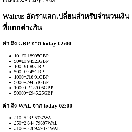
ปริมาณ(24ชั่วโมง)
£
2.53M
Walrus อัตราแลกเปลี่ยนสำหรับจำนวนเงิน
ที่แตกต่างกัน
เป็นเทรดเดอร์คัดลอก
ค่า ถึง GBP จาก today 02:00
เพลิดเพลินกับการแบ่งปันผลกำไรและค่าคอมมิชชั่นการคัด
10
=
£
0.18905
GBP
ลอกการซื้อขาย
50
=
£
0.94525
GBP
100
=
£
1.89
GBP
500
=
£
9.45
GBP
1000
=
£
18.91
GBP
5000
=
£
94.53
GBP
10000
=
£
189.05
GBP
50000
=
£
945.25
GBP
ค่า ถึง WAL จาก today 02:00
£
10
=
528.95937
WAL
ข้อมูล
£
50
=
2,644.79687
WAL
£
100
=
5,289.59374
WAL