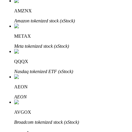
AMZNX
Amazon tokenized stock (xStock)
METAX
Meta tokenized stock (xStock)
พันธมิตร Bitrue
QQQX
มากถึง 65% คอมมิชชั่น!
Nasdaq tokenized ETF (xStock)
AEON
AEON
AVGOX
Broadcom tokenized stock (xStock)
การแนะนำ