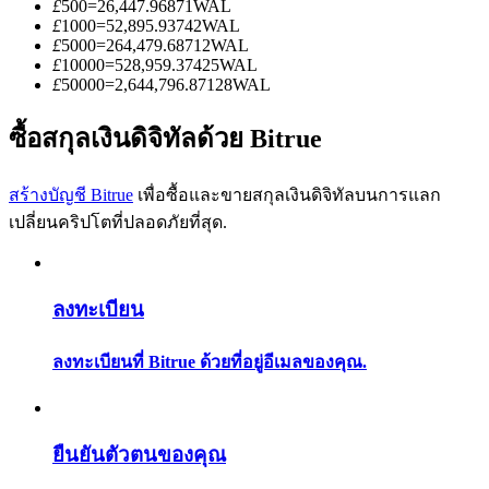
£
500
=
26,447.96871
WAL
การวิเคราะห์ข้อมูลขนาดใหญ่ รวมถึงข้อมูลการค้า ฯลฯ
£
1000
=
52,895.93742
WAL
£
5000
=
264,479.68712
WAL
£
10000
=
528,959.37425
WAL
£
50000
=
2,644,796.87128
WAL
ซื้อสกุลเงินดิจิทัลด้วย Bitrue
สร้างบัญชี Bitrue
เพื่อซื้อและขายสกุลเงินดิจิทัลบนการแลก
เปลี่ยนคริปโตที่ปลอดภัยที่สุด.
แนะนำ
คู่มือเริ่มต้นฟิวเจอร์ส
ลงทะเบียน
ลงทะเบียนที่ Bitrue ด้วยที่อยู่อีเมลของคุณ.
ยืนยันตัวตนของคุณ