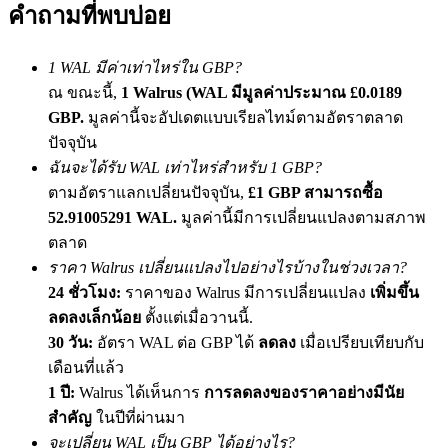
คำถามที่พบบ่อย
เชิญเพื่อนเพื่อรับรางวัลเงินสด
BTC Welcome Rewards
1 WAL มีค่าเท่าไหร่ใน GBP?
ณ ขณะนี้,
1 Walrus (WAL มีมูลค่าประมาณ £0.0189
GBP.
มูลค่านี้จะอัปเดตแบบเรียลไทม์ตามอัตราตลาด
ปัจจุบัน
ฉันจะได้รับ WAL เท่าไหร่สำหรับ 1 GBP?
ตามอัตราแลกเปลี่ยนปัจจุบัน,
£1 GBP สามารถซื้อ
52.91005291 WAL.
มูลค่านี้มีการเปลี่ยนแปลงตามสภาพ
ตลาด
ราคา Walrus เปลี่ยนแปลงไปอย่างไรบ้างในช่วงเวลา?
24 ชั่วโมง:
ราคาของ Walrus มีการเปลี่ยนแปลง
เพิ่มขึ้น
BTC Welcome Rewards
ลดลงเล็กน้อย
ตั้งแต่เมื่อวานนี้.
Deposit & Trade BTC to Share 25000 USDT prize pool!
30 วัน:
อัตรา WAL ต่อ GBP ได้
ลดลง
เมื่อเปรียบเทียบกับ
เดือนที่แล้ว
1 ปี:
Walrus ได้เห็นการ
การลดลงของราคาอย่างมีนัย
Deposit CASHCAT & Win
สำคัญ
ในปีที่ผ่านมา
จะเปลี่ยน WAL เป็น GBP ได้อย่างไร?
Share 500000 CASHCAT prize pool