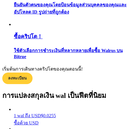
ยืนยันตัวตนของคุณโดยป้อนข้อมูลส่วนบุคคลของคุณและ
กลยุทธ์การซื้อขาย
อัปโหลด ID รูปถ่ายที่ถูกต้อง
เรียนรู้วิธีการรักษาผลกำไร
ซื้อคริปโต！
ใช้ตัวเลือกการชำระเงินที่หลากหลายเพื่อซื้อ Walrus บน
Bitrue
ได้รับ
เริ่มต้นการเดินทางคริปโตของคุณตอนนี้!
ลงทะเบียน
การแปลงสกุลเงิน wal เป็นฟีตที่นิยม
1
wal
ถึง
USD
$
0.0255
ซื้อด้วย USD
พาวเวอร์พิกกี้