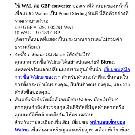
ใช้
WAL ต่อ GBP converter
ของเราที่ด้านบนของหน้านี้
เพื่อแปลง Walrus เป็น Pound Sterling ทันที นี่คือตัวอย่างที่
รวดเร็วบางส่วน:
Exclusive for BitMart Users
£10 GBP = 529.1005291 WAL
10 WAL = £0.189 GBP
Register & Trade to Win 500,000 USDT
(อัตราทั้งหมดที่แสดงเป็นประมาณการและไม่รวมค่า
ธรรมเนียม.)
จะซื้อ 1 Walrus บน Bitrue ได้อย่างไร?
คุณสามารถซื้อ Walrus ได้อย่างปลอดภัยที่
Bitrue
,
Precious Metals Trading Carnival
แพลตฟอร์มแลกเปลี่ยนแบบรวมศูนย์ชั้นนำ.
เยี่ยมชมคู่มือ
Trade Gold & Silver · 33,333 USDT Bonus
การซื้อ Walrus ของเรา
สำหรับคำแนะนำทีละขั้นตอนใน
การตั้งกระเป๋าเงินของคุณ, ยืนยันตัวตนของคุณ, และวาง
คำสั่งซื้อของคุณ.
USDT New User Exclusive 10% APR
สินทรัพย์คริปโตที่คล้ายคลึงกับ Walrus มีอะไรบ้าง?
หากคุณกำลังสำรวจสกุลเงินดิจิทัลที่มีมูลค่าตลาดหรือ
USDT Flexible Staking | Daily Rewards
คุณสมบัติที่คล้ายคลึงกัน ให้ตรวจสอบ:
สำหรับรายละเอียดเพิ่มเติม, เยี่ยมชม
หน้าแอสเซ็ทของ
Walrus
เพื่อค้นหาเหรียญและเหรียญทางเลือกที่เกี่ยวข้อง
BTC New User Exclusive: 6.5% APR