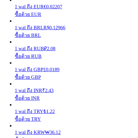
1
wal
ถึง
EUR
€
0.02207
รับรางวัลการแข่งขันทุกวัน
ซื้อด้วย EUR
1
wal
ถึง
BRL
R$
0.12966
ซื้อด้วย BRL
1
wal
ถึง
RUB
₽
2.08
ซื้อด้วย RUB
1
wal
ถึง
GBP
£
0.0189
ซื้อด้วย GBP
การปักหลัก
ผลตอบแทนสูงและเข้าถึงได้ทันที
1
wal
ถึง
INR
₹
2.43
ซื้อด้วย INR
1
wal
ถึง
TRY
₺
1.22
ซื้อด้วย TRY
1
wal
ถึง
KRW
₩
36.12