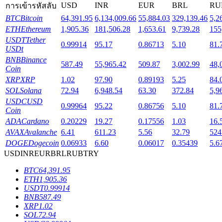
USD
INR
EUR
BRL
RU
การเข้ารหัสลับ
BTC
Bitcoin
64,391.95
6,134,009.66
55,884.03
329,139.46
5,2
ETH
Ethereum
1,905.36
181,506.28
1,653.61
9,739.28
155
USDT
Tether
0.99914
95.17
0.86713
5.10
81.
USDt
เงินกู้
BNB
Binance
587.49
55,965.42
509.87
3,002.99
48,
Coin
บริการยืมเงินที่ได้รับการสนับสนุนจาก Crypto
XRP
XRP
1.02
97.90
0.89193
5.25
84.
SOL
Solana
72.94
6,948.54
63.30
372.84
5,9
USDC
USD
0.99964
95.22
0.86756
5.10
81.
Coin
ADA
Cardano
0.20229
19.27
0.17556
1.03
16.
AVAX
Avalanche
6.41
611.23
5.56
32.79
524
DOGE
Dogecoin
0.06933
6.60
0.06017
0.35439
5.6
USD
INR
EUR
BRL
RUB
TRY
BTC
64,391.95
ลงทุนอัตโนมัติ
ETH
1,905.36
USDT
0.99914
BNB
587.49
คว้าผลกำไรระยะยาวและผลประโยชน์ที่ยืดหยุ่น
XRP
1.02
SOL
72.94