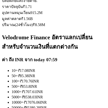
ปลอดภัยและง่ายดาย.
ราคาปัจจุบัน
₹
1.71
อุปทานหมุนเวียน
915.2M
มูลค่าตลาด
₹
1.56B
ปริมาณ(24ชั่วโมง)
₹
8.58M
เป็นเทรดเดอร์คัดลอก
Velodrome Finance อัตราแลกเปลี่ยน
เพลิดเพลินกับการแบ่งปันผลกำไรและค่าคอมมิชชั่นการคัด
สำหรับจำนวนเงินที่แตกต่างกัน
ลอกการซื้อขาย
ค่า ถึง INR จาก today 07:59
10
=
₹
17.08
INR
50
=
₹
85.38
INR
100
=
₹
170.76
INR
500
=
₹
853.8
INR
1000
=
₹
1707.61
INR
5000
=
₹
8538.03
INR
ข้อมูล
10000
=
₹
17076.06
INR
50000
=
₹
85380.29
INR