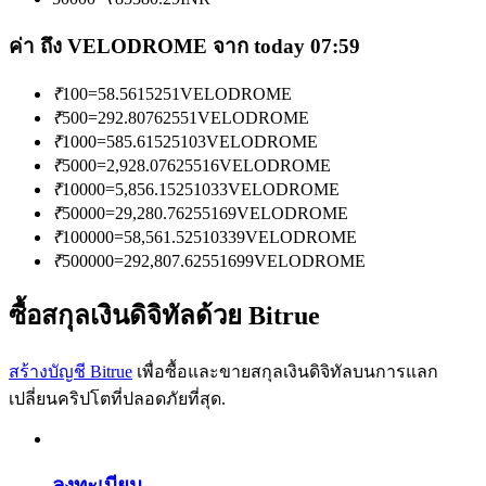
การวิเคราะห์ข้อมูลขนาดใหญ่ รวมถึงข้อมูลการค้า ฯลฯ
ค่า ถึง VELODROME จาก today 07:59
₹
100
=
58.5615251
VELODROME
₹
500
=
292.80762551
VELODROME
₹
1000
=
585.61525103
VELODROME
₹
5000
=
2,928.07625516
VELODROME
₹
10000
=
5,856.15251033
VELODROME
₹
50000
=
29,280.76255169
VELODROME
แนะนำ
₹
100000
=
58,561.52510339
VELODROME
₹
500000
=
292,807.62551699
VELODROME
คู่มือเริ่มต้นฟิวเจอร์ส
ซื้อสกุลเงินดิจิทัลด้วย Bitrue
สร้างบัญชี Bitrue
เพื่อซื้อและขายสกุลเงินดิจิทัลบนการแลก
เปลี่ยนคริปโตที่ปลอดภัยที่สุด.
ลงทะเบียน