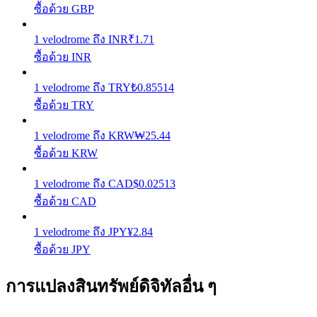
ซื้อด้วย GBP
Launchpool
1
velodrome
ถึง
INR
₹
1.71
ซื้อด้วย INR
การเซ้งแบบยืดหยุ่นเพื่อรับโทเคนยอดนิยม
1
velodrome
ถึง
TRY
₺
0.85514
ซื้อด้วย TRY
1
velodrome
ถึง
KRW
₩
25.44
ซื้อด้วย KRW
1
velodrome
ถึง
CAD
$
0.02513
ซื้อด้วย CAD
การล็อค BTR
1
velodrome
ถึง
JPY
¥
2.84
การลงทุนพิเศษสำหรับผู้ถือ BTR
ซื้อด้วย JPY
การแปลงสินทรัพย์ดิจิทัลอื่น ๆ