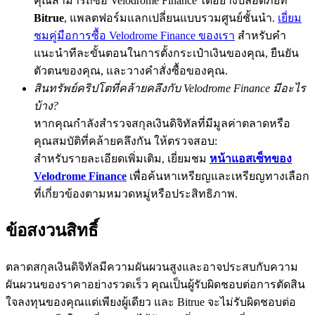
คุณสามารถซื้อ Velodrome Finance ได้อย่างปลอดภัยที่
Bitrue
, แพลตฟอร์มแลกเปลี่ยนแบบรวมศูนย์ชั้นนำ.
เยี่ยม
BTC Flexible Staking | Daily Rewards
ชมคู่มือการซื้อ Velodrome Finance ของเรา
สำหรับคำ
แนะนำทีละขั้นตอนในการตั้งกระเป๋าเงินของคุณ, ยืนยัน
ตัวตนของคุณ, และวางคำสั่งซื้อของคุณ.
สินทรัพย์คริปโตที่คล้ายคลึงกับ Velodrome Finance มีอะไร
บ้าง?
หากคุณกำลังสำรวจสกุลเงินดิจิทัลที่มีมูลค่าตลาดหรือ
คุณสมบัติที่คล้ายคลึงกัน ให้ตรวจสอบ:
สำหรับรายละเอียดเพิ่มเติม, เยี่ยมชม
หน้าแอสเซ็ทของ
กิจกรรมเพิ่มเติม
Velodrome Finance
เพื่อค้นหาเหรียญและเหรียญทางเลือก
ที่เกี่ยวข้องตามหมวดหมู่หรือประสิทธิภาพ.
รับรางวัลและสิทธิพิเศษสุดพิเศษ
ศูนย์รางวัล
ข้อสงวนสิทธิ์
เข้าสู่ระบบ
ลงชื่อ
ตลาดสกุลเงินดิจิทัลมีความผันผวนสูงและอาจประสบกับความ
ผันผวนของราคาอย่างรวดเร็ว คุณเป็นผู้รับผิดชอบต่อการตัดสิน
ใจลงทุนของคุณแต่เพียงผู้เดียว และ Bitrue จะไม่รับผิดชอบต่อ