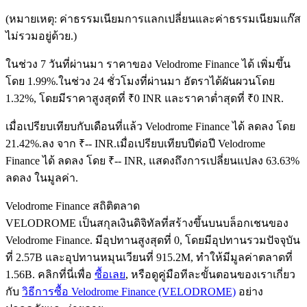
(หมายเหตุ: ค่าธรรมเนียมการแลกเปลี่ยนและค่าธรรมเนียมแก๊ส
ไม่รวมอยู่ด้วย.)
ฟิวเจอร์ส USDC
ในช่วง 7 วันที่ผ่านมา ราคาของ Velodrome Finance ได้ เพิ่มขึ้น
โดย 1.99%.
ในช่วง 24 ชั่วโมงที่ผ่านมา อัตราได้ผันผวนโดย
ฟิวเจอร์สที่ใช้ USDC เป็นหลักประกัน
1.32%, โดยมีราคาสูงสุดที่ ₹0 INR และราคาต่ำสุดที่ ₹0 INR.
เมื่อเปรียบเทียบกับเดือนที่แล้ว Velodrome Finance ได้ ลดลง โดย
21.42%.ลง จาก ₹-- INR.
เมื่อเปรียบเทียบปีต่อปี Velodrome
Finance ได้ ลดลง โดย ₹-- INR, แสดงถึงการเปลี่ยนแปลง 63.63%
ลดลง ในมูลค่า.
Velodrome Finance สถิติตลาด
VELODROME เป็นสกุลเงินดิจิทัลที่สร้างขึ้นบนบล็อกเชนของ
คัดลอกการซื้อขาย
Velodrome Finance. มีอุปทานสูงสุดที่ 0, โดยมีอุปทานรวมปัจจุบัน
เข้าร่วมกับเทรดเดอร์ชั้นนำ
ที่ 2.57B และอุปทานหมุนเวียนที่ 915.2M, ทำให้มีมูลค่าตลาดที่
1.56B. คลิกที่นี่เพื่อ
ซื้อเลย
, หรือดูคู่มือทีละขั้นตอนของเราเกี่ยว
กับ
วิธีการซื้อ Velodrome Finance (VELODROME)
อย่าง