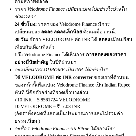
ตามสภาพตลาด
ราคา Velodrome Finance เปลี่ยนแปลงไปอย่างไรบ้างใน
ช่วงเวลา?
24 ชั่วโมง:
ราคาของ Velodrome Finance มีการ
Exclusive for BitMart Users
เปลี่ยนแปลง
ลดลง ลดลงเล็กน้อย
ตั้งแต่เมื่อวานนี้.
Register & Trade to Win 500,000 USDT
30 วัน:
อัตรา VELODROME ต่อ INR ได้
ลดลง
เมื่อเปรียบ
เทียบกับเดือนที่แล้ว
1 ปี:
Velodrome Finance ได้เห็นการ
การลดลงของราคา
อย่างมีนัยสำคัญ
ในปีที่ผ่านมา
Precious Metals Trading Carnival
จะเปลี่ยน VELODROME เป็น INR ได้อย่างไร?
Trade Gold & Silver · 33,333 USDT Bonus
ใช้
VELODROME ต่อ INR converter
ของเราที่ด้านบน
ของหน้านี้เพื่อแปลง Velodrome Finance เป็น Indian Rupee
ทันที นี่คือตัวอย่างที่รวดเร็วบางส่วน:
USDT New User Exclusive 10% APR
₹10 INR = 5.8561724 VELODROME
10 VELODROME = ₹17.08 INR
USDT Flexible Staking | Daily Rewards
(อัตราทั้งหมดที่แสดงเป็นประมาณการและไม่รวมค่า
ธรรมเนียม.)
จะซื้อ 1 Velodrome Finance บน Bitrue ได้อย่างไร?
BTC New User Exclusive: 6.5% APR