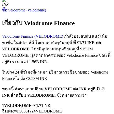
INR
ซื้อ
velodrome
(
velodrome
)
เกี่ยวกับ Velodrome Finance
Velodrome Finance (VELODROME)
กำลังประสบกับ แนวโน้ม
ฟิวเจอร์ส COIN-M
ขาขึ้น ในสัปดาห์นี้ โดยราคาปัจจุบันอยู่ที่
ที่ ₹1.71 INR ต่อ
VELODROME
. โดยมีอุปทานหมุนเวียนอยู่ที่ 915.2M
ฟิวเจอร์สสกุลเงินดิจิทัล
VELODROME, มูลค่าตลาดรวมของ Velodrome Finance ขณะนี้
อยู่ที่ประมาณ ₹1.56B INR.
TradFi
ในช่วง 24 ชั่วโมงที่ผ่านมา ปริมาณการซื้อขายของ Velodrome
Finance ได้ถึง ₹8.58M INR
อนุพันธ์ของหุ้น ฟอเร็กซ์ โลหะมีค่า และสินค้าโภคภัณฑ์
ขณะนี้ อัตราแลกเปลี่ยน
VELODROME ต่อ INR
อยู่ที่ ₹1.71
INR สำหรับ 1 VELODROME
. ซึ่งหมายความว่า:
1
VELODROME
=
₹
1.71
INR
₹
1
INR
=
0.58561724
VELODROME