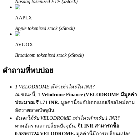
Nasdaq tokenized ETF (xStock)
เชิญเพื่อนเพื่อรับรางวัลเงินสด
BTC Welcome Rewards
AAPLX
Apple tokenized stock (xStock)
AVGOX
Broadcom tokenized stock (xStock)
คำถามที่พบบ่อย
1 VELODROME มีค่าเท่าไหร่ใน INR?
BTC Welcome Rewards
ณ ขณะนี้,
1 Velodrome Finance (VELODROME มีมูลค่า
ประมาณ ₹1.71 INR.
มูลค่านี้จะอัปเดตแบบเรียลไทม์ตาม
Deposit & Trade BTC to Share 25000 USDT prize pool!
อัตราตลาดปัจจุบัน
ฉันจะได้รับ VELODROME เท่าไหร่สำหรับ 1 INR?
ตามอัตราแลกเปลี่ยนปัจจุบัน,
₹1 INR สามารถซื้อ
Deposit CASHCAT & Win
0.58561724 VELODROME.
มูลค่านี้มีการเปลี่ยนแปลง
Share 500000 CASHCAT prize pool