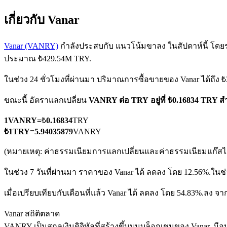
เกี่ยวกับ Vanar
Vanar (VANRY)
กำลังประสบกับ แนวโน้มขาลง ในสัปดาห์นี้ โดยราค
ประมาณ ₺429.54M TRY.
ในช่วง 24 ชั่วโมงที่ผ่านมา ปริมาณการซื้อขายของ Vanar ได้ถึง
ฟิวเจอร์ส COIN-M
ขณะนี้ อัตราแลกเปลี่ยน
VANRY ต่อ TRY
อยู่ที่ ₺0.16834 TRY
ฟิวเจอร์สสกุลเงินดิจิทัล
1
VANRY
=
₺
0.16834
TRY
₺
1
TRY
=
5.94035879
VANRY
TradFi
(หมายเหตุ: ค่าธรรมเนียมการแลกเปลี่ยนและค่าธรรมเนียมแก๊สไม่
อนุพันธ์ของหุ้น ฟอเร็กซ์ โลหะมีค่า และสินค้าโภคภัณฑ์
ในช่วง 7 วันที่ผ่านมา ราคาของ Vanar ได้ ลดลง โดย 12.56%.
ในช่
เมื่อเปรียบเทียบกับเดือนที่แล้ว Vanar ได้ ลดลง โดย 54.83%.ลง จา
Vanar สถิติตลาด
VANRY เป็นสกุลเงินดิจิทัลที่สร้างขึ้นบนบล็อกเชนของ Vanar. มีอุป