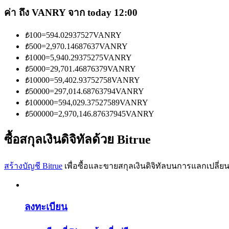
ค่า ถึง VANRY จาก today 12:00
₺
100
=
594.02937527
VANRY
₺
500
=
2,970.14687637
VANRY
₺
1000
=
5,940.29375275
VANRY
₺
5000
=
29,701.46876379
VANRY
เป็นเทรดเดอร์คัดลอก
₺
10000
=
59,402.93752758
VANRY
เพลิดเพลินกับการแบ่งปันผลกำไรและค่าคอมมิชชั่นการคั
₺
50000
=
297,014.68763794
VANRY
₺
100000
=
594,029.37527589
VANRY
₺
500000
=
2,970,146.87637945
VANRY
ซื้อสกุลเงินดิจิทัลด้วย Bitrue
สร้างบัญชี Bitrue
เพื่อซื้อและขายสกุลเงินดิจิทัลบนการแลกเปลี่ยน
ข้อมูล
ลงทะเบียน
การวิเคราะห์ข้อมูลขนาดใหญ่ รวมถึงข้อมูลการค้า ฯลฯ