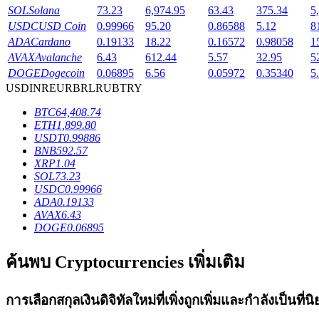
SOL
Solana
73.23
6,974.95
63.43
375.34
5
Launchpool
USDC
USD Coin
0.99966
95.20
0.86588
5.12
8
ADA
Cardano
0.19133
18.22
0.16572
0.98058
1
การเซ้งแบบยืดหยุ่นเพื่อรับโทเคนยอดนิยม
AVAX
Avalanche
6.43
612.44
5.57
32.95
5
DOGE
Dogecoin
0.06895
6.56
0.05972
0.35340
5
USD
INR
EUR
BRL
RUB
TRY
BTC
64,408.74
ETH
1,899.80
USDT
0.99886
BNB
592.57
XRP
1.04
SOL
73.23
USDC
0.99966
การล็อค BTR
ADA
0.19133
AVAX
6.43
การลงทุนพิเศษสำหรับผู้ถือ BTR
DOGE
0.06895
ค้นพบ Cryptocurrencies เพิ่มเติม
การเลือกสกุลเงินดิจิทัลใหม่ที่เพิ่งถูกเพิ่มและกำลังเป็นที