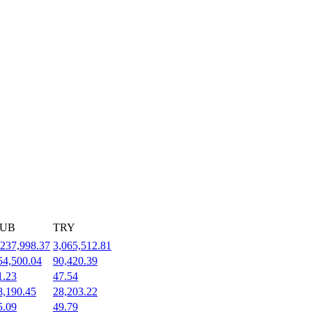
UB
TRY
,237,998.37
3,065,512.81
54,500.04
90,420.39
1.23
47.54
8,190.45
28,203.22
5.09
49.79