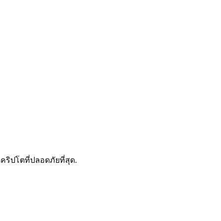
ดลอกการซื้อขาย
คริปโตที่ปลอดภัยที่สุด.