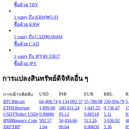
รับรางวัลการแข่งขันทุกวัน
ซื้อด้วย TRY
1
vanry
ถึง
KRW
₩
5.03
ซื้อด้วย KRW
1
vanry
ถึง
CAD
$
0.00494
ซื้อด้วย CAD
1
vanry
ถึง
JPY
¥
0.55837
ซื้อด้วย JPY
การปักหลัก
ผลตอบแทนสูงและเข้าถึงได้ทันที
การแปลงสินทรัพย์ดิจิทัลอื่น ๆ
USD
INR
EUR
BRL
R
การเข้ารหัสลับ
BTC
Bitcoin
64,408.74
6,134,092.37
55,788.98
330,094.79
5
ETH
Ethereum
1,899.80
180,931.24
1,645.55
9,736.47
1
USDT
Tether USDt
0.99886
95.12
0.86518
5.11
8
BNB
Binance Coin
592.57
56,434.66
513.26
3,036.92
4
XRP
XRP
1.04
99.64
0.90630
5.36
8