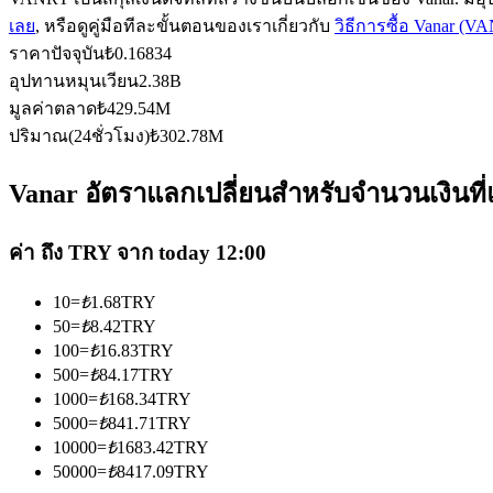
เลย
, หรือดูคู่มือทีละขั้นตอนของเราเกี่ยวกับ
วิธีการซื้อ Vanar (V
ราคาปัจจุบัน
₺
0.16834
อุปทานหมุนเวียน
2.38B
ฟิวเจอร์ส USDC
มูลค่าตลาด
₺
429.54M
ฟิวเจอร์สที่ใช้ USDC เป็นหลักประกัน
ปริมาณ(24ชั่วโมง)
₺
302.78M
Vanar อัตราแลกเปลี่ยนสำหรับจำนวนเงินที่
ค่า ถึง TRY จาก today 12:00
10
=
₺
1.68
TRY
50
=
₺
8.42
TRY
100
=
₺
16.83
TRY
คัดลอกการซื้อขาย
500
=
₺
84.17
TRY
1000
=
₺
168.34
TRY
เข้าร่วมกับเทรดเดอร์ชั้นนำ
5000
=
₺
841.71
TRY
10000
=
₺
1683.42
TRY
50000
=
₺
8417.09
TRY