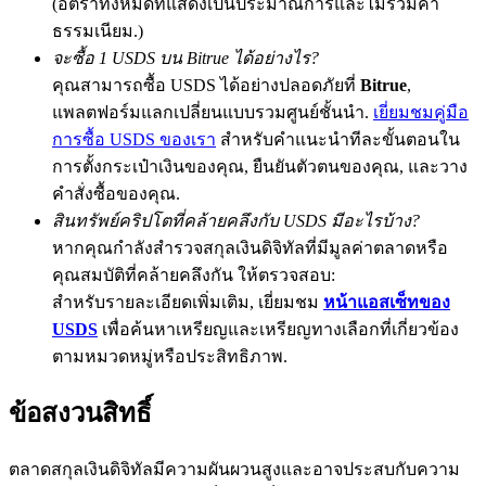
(อัตราทั้งหมดที่แสดงเป็นประมาณการและไม่รวมค่า
ธรรมเนียม.)
จะซื้อ 1 USDS บน Bitrue ได้อย่างไร?
คุณสามารถซื้อ USDS ได้อย่างปลอดภัยที่
Bitrue
,
Exclusive for BitMart Users
แพลตฟอร์มแลกเปลี่ยนแบบรวมศูนย์ชั้นนำ.
เยี่ยมชมคู่มือ
Register & Trade to Win 500,000 USDT
การซื้อ USDS ของเรา
สำหรับคำแนะนำทีละขั้นตอนใน
การตั้งกระเป๋าเงินของคุณ, ยืนยันตัวตนของคุณ, และวาง
คำสั่งซื้อของคุณ.
สินทรัพย์คริปโตที่คล้ายคลึงกับ USDS มีอะไรบ้าง?
Precious Metals Trading Carnival
หากคุณกำลังสำรวจสกุลเงินดิจิทัลที่มีมูลค่าตลาดหรือ
Trade Gold & Silver · 33,333 USDT Bonus
คุณสมบัติที่คล้ายคลึงกัน ให้ตรวจสอบ:
สำหรับรายละเอียดเพิ่มเติม, เยี่ยมชม
หน้าแอสเซ็ทของ
USDS
เพื่อค้นหาเหรียญและเหรียญทางเลือกที่เกี่ยวข้อง
USDT New User Exclusive 10% APR
ตามหมวดหมู่หรือประสิทธิภาพ.
USDT Flexible Staking | Daily Rewards
ข้อสงวนสิทธิ์
ตลาดสกุลเงินดิจิทัลมีความผันผวนสูงและอาจประสบกับความ
BTC New User Exclusive: 6.5% APR