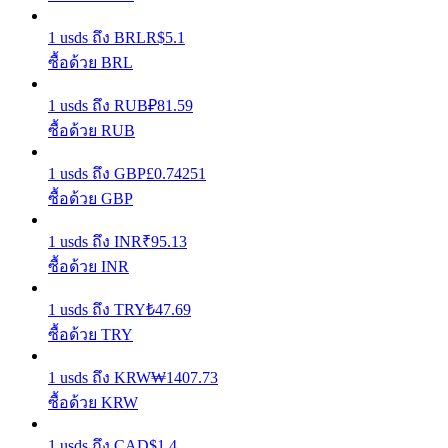
1
usds
ถึง
BRL
R$
5.1
รับรางวัลการแข่งขันทุกวัน
ซื้อด้วย BRL
1
usds
ถึง
RUB
₽
81.59
ซื้อด้วย RUB
1
usds
ถึง
GBP
£
0.74251
ซื้อด้วย GBP
1
usds
ถึง
INR
₹
95.13
การปักหลัก
ซื้อด้วย INR
ผลตอบแทนสูงและเข้าถึงได้ทันที
1
usds
ถึง
TRY
₺
47.69
ซื้อด้วย TRY
1
usds
ถึง
KRW
₩
1407.73
ซื้อด้วย KRW
1
usds
ถึง
CAD
$
1.4