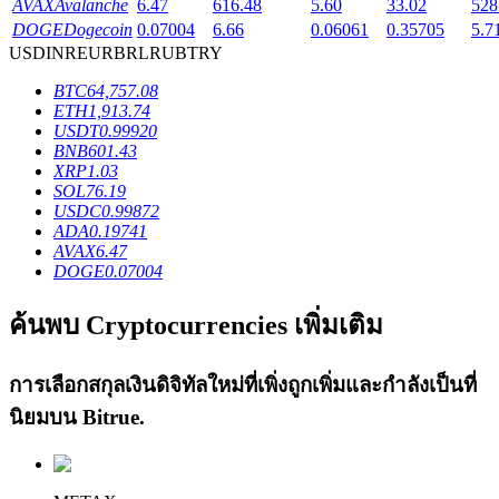
AVAX
Avalanche
6.47
616.48
5.60
33.02
528
DOGE
Dogecoin
0.07004
6.66
0.06061
0.35705
5.7
USD
INR
EUR
BRL
RUB
TRY
BTC
64,757.08
ETH
1,913.74
เงินกู้
USDT
0.99920
BNB
601.43
บริการยืมเงินที่ได้รับการสนับสนุนจาก Crypto
XRP
1.03
SOL
76.19
USDC
0.99872
ADA
0.19741
AVAX
6.47
DOGE
0.07004
ค้นพบ Cryptocurrencies เพิ่มเติม
การเลือกสกุลเงินดิจิทัลใหม่ที่เพิ่งถูกเพิ่มและกำลังเป็นที่
ลงทุนอัตโนมัติ
นิยมบน
Bitrue
.
คว้าผลกำไรระยะยาวและผลประโยชน์ที่ยืดหยุ่น