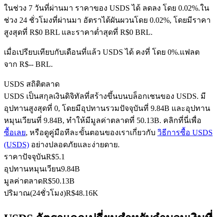
ในช่วง 7 วันที่ผ่านมา ราคาของ USDS ได้ ลดลง โดย 0.02%.
ใน
ช่วง 24 ชั่วโมงที่ผ่านมา อัตราได้ผันผวนโดย 0.02%, โดยมีราคา
สูงสุดที่ R$0 BRL และราคาต่ำสุดที่ R$0 BRL.
ฟิวเจอร์ส USDC
เมื่อเปรียบเทียบกับเดือนที่แล้ว USDS ได้ คงที่ โดย 0%.แฟลต
ฟิวเจอร์สที่ใช้ USDC เป็นหลักประกัน
จาก R$-- BRL.
USDS สถิติตลาด
USDS เป็นสกุลเงินดิจิทัลที่สร้างขึ้นบนบล็อกเชนของ USDS. มี
อุปทานสูงสุดที่ 0, โดยมีอุปทานรวมปัจจุบันที่ 9.84B และอุปทาน
หมุนเวียนที่ 9.84B, ทำให้มีมูลค่าตลาดที่ 50.13B. คลิกที่นี่เพื่อ
ซื้อเลย
, หรือดูคู่มือทีละขั้นตอนของเราเกี่ยวกับ
วิธีการซื้อ USDS
(USDS)
อย่างปลอดภัยและง่ายดาย.
ราคาปัจจุบัน
R$
5.1
คัดลอกการซื้อขาย
อุปทานหมุนเวียน
9.84B
มูลค่าตลาด
R$
50.13B
เข้าร่วมกับเทรดเดอร์ชั้นนำ
ปริมาณ(24ชั่วโมง)
R$
48.16K