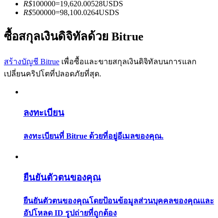
การวิเคราะห์ข้อมูลขนาดใหญ่ รวมถึงข้อมูลการค้า ฯลฯ
R$
100000
=
19,620.00528
USDS
R$
500000
=
98,100.0264
USDS
ซื้อสกุลเงินดิจิทัลด้วย Bitrue
สร้างบัญชี Bitrue
เพื่อซื้อและขายสกุลเงินดิจิทัลบนการแลก
เปลี่ยนคริปโตที่ปลอดภัยที่สุด.
แนะนำ
ลงทะเบียน
คู่มือเริ่มต้นฟิวเจอร์ส
ลงทะเบียนที่ Bitrue ด้วยที่อยู่อีเมลของคุณ.
ยืนยันตัวตนของคุณ
ยืนยันตัวตนของคุณโดยป้อนข้อมูลส่วนบุคคลของคุณและ
อัปโหลด ID รูปถ่ายที่ถูกต้อง