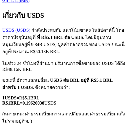
ซื้อ
usds
(
usds
)
เกี่ยวกับ USDS
USDS (USDS)
กำลังประสบกับ แนวโน้มขาลง ในสัปดาห์นี้ โดย
ราคาปัจจุบันอยู่ที่
ที่ R$5.1 BRL ต่อ USDS
. โดยมีอุปทาน
หมุนเวียนอยู่ที่ 9.84B USDS, มูลค่าตลาดรวมของ USDS ขณะนี้
ฟิวเจอร์ส COIN-M
อยู่ที่ประมาณ R$50.13B BRL.
ฟิวเจอร์สสกุลเงินดิจิทัล
ในช่วง 24 ชั่วโมงที่ผ่านมา ปริมาณการซื้อขายของ USDS ได้ถึง
R$48.16K BRL
TradFi
ขณะนี้ อัตราแลกเปลี่ยน
USDS ต่อ BRL
อยู่ที่ R$5.1 BRL
สำหรับ 1 USDS
. ซึ่งหมายความว่า:
อนุพันธ์ของหุ้น ฟอเร็กซ์ โลหะมีค่า และสินค้าโภคภัณฑ์
1
USDS
=
R$
5.1
BRL
R$
1
BRL
=
0.19620038
USDS
(หมายเหตุ: ค่าธรรมเนียมการแลกเปลี่ยนและค่าธรรมเนียมแก๊ส
ไม่รวมอยู่ด้วย.)