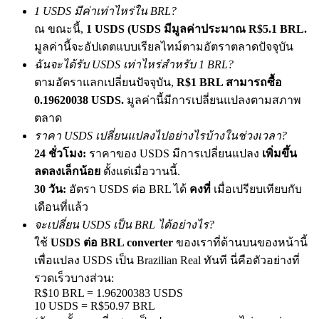
1 USDS มีค่าเท่าไหร่ใน BRL?
เชิญเพื่อนเพื่อรับรางวัลเงินสด
ณ ขณะนี้,
1 USDS (USDS มีมูลค่าประมาณ R$5.1 BRL.
BTC Welcome Rewards
มูลค่านี้จะอัปเดตแบบเรียลไทม์ตามอัตราตลาดปัจจุบัน
ฉันจะได้รับ USDS เท่าไหร่สำหรับ 1 BRL?
ตามอัตราแลกเปลี่ยนปัจจุบัน,
R$1 BRL สามารถซื้อ
0.19620038 USDS.
มูลค่านี้มีการเปลี่ยนแปลงตามสภาพ
ตลาด
ราคา USDS เปลี่ยนแปลงไปอย่างไรบ้างในช่วงเวลา?
24 ชั่วโมง:
ราคาของ USDS มีการเปลี่ยนแปลง
เพิ่มขึ้น
ลดลงเล็กน้อย
ตั้งแต่เมื่อวานนี้.
30 วัน:
อัตรา USDS ต่อ BRL ได้
คงที่
เมื่อเปรียบเทียบกับ
เดือนที่แล้ว
BTC Welcome Rewards
จะเปลี่ยน USDS เป็น BRL ได้อย่างไร?
Deposit & Trade BTC to Share 25000 USDT prize pool!
ใช้
USDS ต่อ BRL converter
ของเราที่ด้านบนของหน้านี้
เพื่อแปลง USDS เป็น Brazilian Real ทันที นี่คือตัวอย่างที่
รวดเร็วบางส่วน:
R$10 BRL = 1.96200383 USDS
Deposit CASHCAT & Win
10 USDS = R$50.97 BRL
Share 500000 CASHCAT prize pool