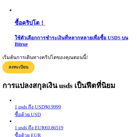
กลยุทธ์การซื้อขาย
เรียนรู้วิธีการรักษาผลกำไร
ซื้อคริปโต！
ใช้ตัวเลือกการชำระเงินที่หลากหลายเพื่อซื้อ USDS บน
Bitrue
เริ่มต้นการเดินทางคริปโตของคุณตอนนี้!
ลงทะเบียน
ได้รับ
การแปลงสกุลเงิน usds เป็นฟีตที่นิยม
1
usds
ถึง
USD
$
0.9999
ซื้อด้วย USD
1
usds
ถึง
EUR
€
0.86519
ซื้อด้วย EUR
พาวเวอร์พิกกี้