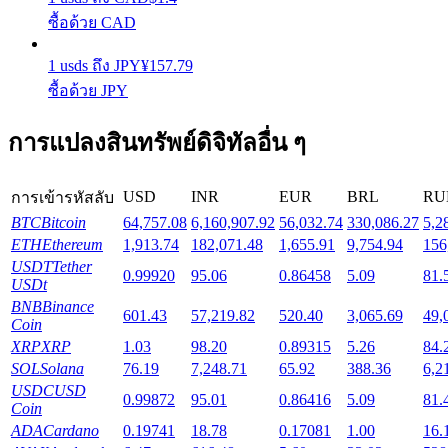
ซื้อด้วย CAD
Launchpool
1
usds
ถึง
JPY
¥
157.79
การเซ้งแบบยืดหยุ่นเพื่อรับโทเคนยอดนิยม
ซื้อด้วย JPY
การแปลงสินทรัพย์ดิจิทัลอื่น ๆ
USD
INR
EUR
BRL
RU
การเข้ารหัสลับ
BTC
Bitcoin
64,757.08
6,160,907.92
56,032.74
330,086.27
5,2
ETH
Ethereum
1,913.74
182,071.48
1,655.91
9,754.94
156
USDT
Tether
0.99920
95.06
0.86458
5.09
81.
USDt
การล็อค BTR
BNB
Binance
601.43
57,219.82
520.40
3,065.69
49,
Coin
การลงทุนพิเศษสำหรับผู้ถือ BTR
XRP
XRP
1.03
98.20
0.89315
5.26
84.
SOL
Solana
76.19
7,248.71
65.92
388.36
6,2
USDC
USD
0.99872
95.01
0.86416
5.09
81.
Coin
ADA
Cardano
0.19741
18.78
0.17081
1.00
16.