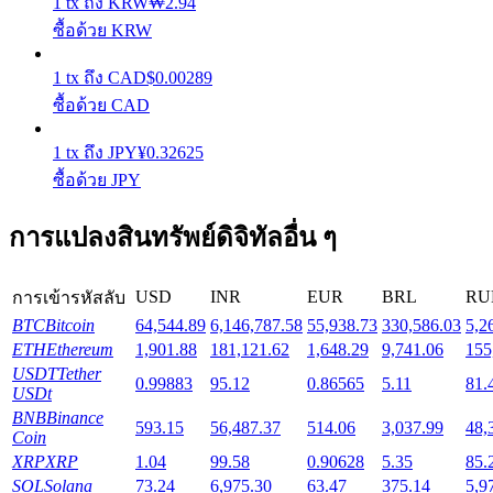
1
tx
ถึง
KRW
₩
2.94
ซื้อด้วย KRW
Launchpool
1
tx
ถึง
CAD
$
0.00289
การเซ้งแบบยืดหยุ่นเพื่อรับโทเคนยอดนิยม
ซื้อด้วย CAD
1
tx
ถึง
JPY
¥
0.32625
ซื้อด้วย JPY
การแปลงสินทรัพย์ดิจิทัลอื่น ๆ
USD
INR
EUR
BRL
RU
การเข้ารหัสลับ
BTC
Bitcoin
64,544.89
6,146,787.58
55,938.73
330,586.03
5,2
การล็อค BTR
ETH
Ethereum
1,901.88
181,121.62
1,648.29
9,741.06
155
USDT
Tether
การลงทุนพิเศษสำหรับผู้ถือ BTR
0.99883
95.12
0.86565
5.11
81.
USDt
BNB
Binance
593.15
56,487.37
514.06
3,037.99
48,
Coin
XRP
XRP
1.04
99.58
0.90628
5.35
85.
SOL
Solana
73.24
6,975.30
63.47
375.14
5,9