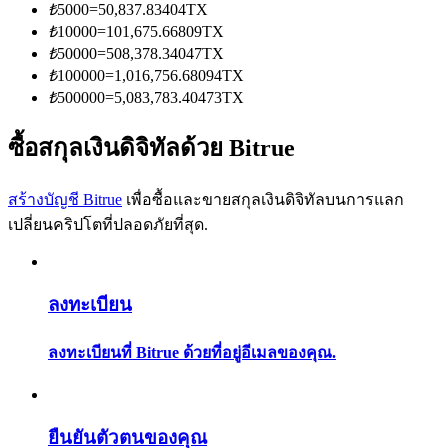
การวิเคราะห์ข้อมูลขนาดใหญ่ รวมถึงข้อมูลการค้า ฯลฯ
₺
5000
=
50,837.83404
TX
₺
10000
=
101,675.66809
TX
₺
50000
=
508,378.34047
TX
₺
100000
=
1,016,756.68094
TX
₺
500000
=
5,083,783.40473
TX
ซื้อสกุลเงินดิจิทัลด้วย Bitrue
สร้างบัญชี Bitrue
เพื่อซื้อและขายสกุลเงินดิจิทัลบนการแลก
แนะนำ
เปลี่ยนคริปโตที่ปลอดภัยที่สุด.
คู่มือเริ่มต้นฟิวเจอร์ส
ลงทะเบียน
ลงทะเบียนที่ Bitrue ด้วยที่อยู่อีเมลของคุณ.
ยืนยันตัวตนของคุณ