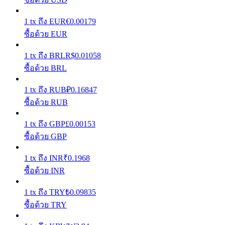
รับรางวัลการแข่งขันทุกวัน
1
tx
ถึง
EUR
€
0.00179
ซื้อด้วย EUR
1
tx
ถึง
BRL
R$
0.01058
ซื้อด้วย BRL
1
tx
ถึง
RUB
₽
0.16847
ซื้อด้วย RUB
1
tx
ถึง
GBP
£
0.00153
การปักหลัก
ซื้อด้วย GBP
ผลตอบแทนสูงและเข้าถึงได้ทันที
1
tx
ถึง
INR
₹
0.1968
ซื้อด้วย INR
1
tx
ถึง
TRY
₺
0.09835
ซื้อด้วย TRY