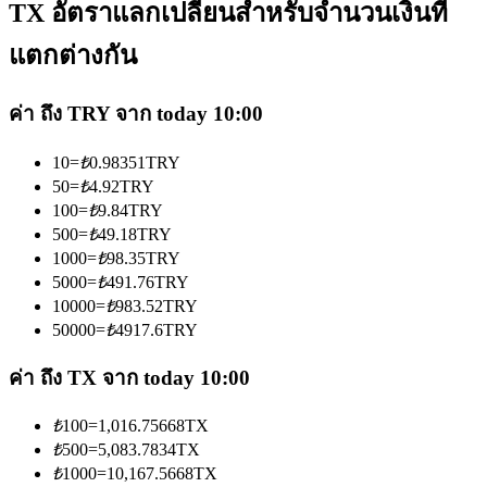
TX อัตราแลกเปลี่ยนสำหรับจำนวนเงินที่
แตกต่างกัน
ค่า ถึง TRY จาก today 10:00
เป็นเทรดเดอร์คัดลอก
10
=
₺
0.98351
TRY
50
=
₺
4.92
TRY
เพลิดเพลินกับการแบ่งปันผลกำไรและค่าคอมมิชชั่นการคัด
100
=
₺
9.84
TRY
ลอกการซื้อขาย
500
=
₺
49.18
TRY
1000
=
₺
98.35
TRY
5000
=
₺
491.76
TRY
10000
=
₺
983.52
TRY
50000
=
₺
4917.6
TRY
ค่า ถึง TX จาก today 10:00
₺
100
=
1,016.75668
TX
₺
500
=
5,083.7834
TX
ข้อมูล
₺
1000
=
10,167.5668
TX