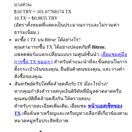
บางส่วน:
₺10 TRY = 101.67768174 TX
10 TX = ₺0.9835 TRY
(อัตราทั้งหมดที่แสดงเป็นประมาณการและไม่รวมค่า
Precious Metals Trading Carnival
ธรรมเนียม.)
Trade Gold & Silver · 33,333 USDT Bonus
จะซื้อ 1 TX บน Bitrue ได้อย่างไร?
คุณสามารถซื้อ TX ได้อย่างปลอดภัยที่
Bitrue
,
แพลตฟอร์มแลกเปลี่ยนแบบรวมศูนย์ชั้นนำ.
เยี่ยมชมคู่มือ
USDT New User Exclusive 10% APR
การซื้อ TX ของเรา
สำหรับคำแนะนำทีละขั้นตอนในการ
ตั้งกระเป๋าเงินของคุณ, ยืนยันตัวตนของคุณ, และวางคำ
USDT Flexible Staking | Daily Rewards
สั่งซื้อของคุณ.
สินทรัพย์คริปโตที่คล้ายคลึงกับ TX มีอะไรบ้าง?
หากคุณกำลังสำรวจสกุลเงินดิจิทัลที่มีมูลค่าตลาดหรือ
New Listing Futures Fest
คุณสมบัติที่คล้ายคลึงกัน ให้ตรวจสอบ:
สำหรับรายละเอียดเพิ่มเติม, เยี่ยมชม
หน้าแอสเซ็ทของ
Trade New Futures, Win 200,000 USDT
TX
เพื่อค้นหาเหรียญและเหรียญทางเลือกที่เกี่ยวข้องตาม
หมวดหมู่หรือประสิทธิภาพ.
Crypto World Cup 2026: Grand Finale