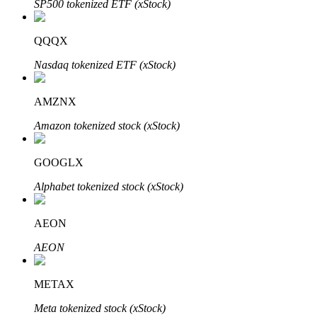
SP500 tokenized ETF (xStock)
QQQX
Nasdaq tokenized ETF (xStock)
AMZNX
พันธมิตร Bitrue
Amazon tokenized stock (xStock)
มากถึง 65% คอมมิชชั่น!
GOOGLX
Alphabet tokenized stock (xStock)
AEON
AEON
METAX
การแนะนำ
Meta tokenized stock (xStock)