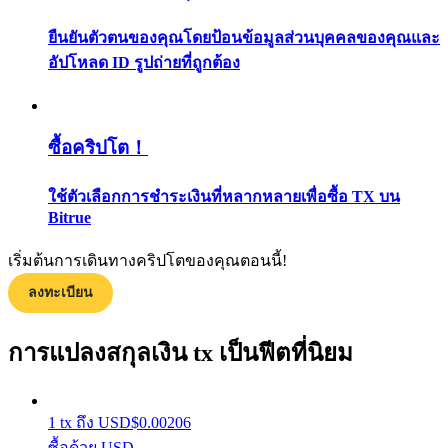
กลยุทธ์การซื้อขาย
ยืนยันตัวตนของคุณโดยป้อนข้อมูลส่วนบุคคลของคุณและ
อัปโหลด ID รูปถ่ายที่ถูกต้อง
เรียนรู้วิธีการรักษาผลกำไร
ซื้อคริปโต！
ใช้ตัวเลือกการชำระเงินที่หลากหลายเพื่อซื้อ TX บน
Bitrue
ได้รับ
เริ่มต้นการเดินทางคริปโตของคุณตอนนี้!
ลงทะเบียน
การแปลงสกุลเงิน tx เป็นฟีตที่นิยม
1
tx
ถึง
USD
$
0.00206
ซื้อด้วย USD
พาวเวอร์พิกกี้