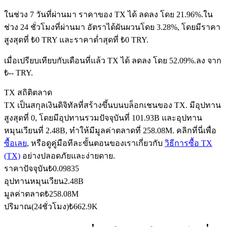
ในช่วง 7 วันที่ผ่านมา ราคาของ TX ได้ ลดลง โดย 21.96%.
ใน
ช่วง 24 ชั่วโมงที่ผ่านมา อัตราได้ผันผวนโดย 3.28%, โดยมีราคา
สูงสุดที่ ₺0 TRY และราคาต่ำสุดที่ ₺0 TRY.
ฟิวเจอร์ส USDC
เมื่อเปรียบเทียบกับเดือนที่แล้ว TX ได้ ลดลง โดย 52.09%.ลง จาก
ฟิวเจอร์สที่ใช้ USDC เป็นหลักประกัน
₺-- TRY.
TX สถิติตลาด
TX เป็นสกุลเงินดิจิทัลที่สร้างขึ้นบนบล็อกเชนของ TX. มีอุปทาน
สูงสุดที่ 0, โดยมีอุปทานรวมปัจจุบันที่ 101.93B และอุปทาน
หมุนเวียนที่ 2.48B, ทำให้มีมูลค่าตลาดที่ 258.08M. คลิกที่นี่เพื่อ
ซื้อเลย
, หรือดูคู่มือทีละขั้นตอนของเราเกี่ยวกับ
วิธีการซื้อ TX
(TX)
อย่างปลอดภัยและง่ายดาย.
ราคาปัจจุบัน
₺
0.09835
คัดลอกการซื้อขาย
อุปทานหมุนเวียน
2.48B
เข้าร่วมกับเทรดเดอร์ชั้นนำ
มูลค่าตลาด
₺
258.08M
ปริมาณ(24ชั่วโมง)
₺
662.9K