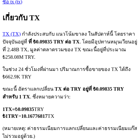
ซื้อ
tx
(
tx
)
เกี่ยวกับ TX
TX (TX)
กำลังประสบกับ แนวโน้มขาลง ในสัปดาห์นี้ โดยราคา
ปัจจุบันอยู่ที่
ที่ ₺0.09835 TRY ต่อ TX
. โดยมีอุปทานหมุนเวียนอยู่
ที่ 2.48B TX, มูลค่าตลาดรวมของ TX ขณะนี้อยู่ที่ประมาณ
ฟิวเจอร์ส COIN-M
₺258.08M TRY.
ฟิวเจอร์สสกุลเงินดิจิทัล
ในช่วง 24 ชั่วโมงที่ผ่านมา ปริมาณการซื้อขายของ TX ได้ถึง
₺662.9K TRY
TradFi
ขณะนี้ อัตราแลกเปลี่ยน
TX ต่อ TRY
อยู่ที่ ₺0.09835 TRY
สำหรับ 1 TX
. ซึ่งหมายความว่า:
อนุพันธ์ของหุ้น ฟอเร็กซ์ โลหะมีค่า และสินค้าโภคภัณฑ์
1
TX
=
₺
0.09835
TRY
₺
1
TRY
=
10.16776817
TX
(หมายเหตุ: ค่าธรรมเนียมการแลกเปลี่ยนและค่าธรรมเนียมแก๊ส
ไม่รวมอยู่ด้วย.)