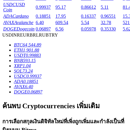
USDC
USD
0.99937
95.17
0.86612
5.11
81.
Coin
ADA
Cardano
0.18851
17.95
0.16337
0.96551
15.
AVAX
Avalanche
6.40
609.54
5.54
32.78
521
DOGE
Dogecoin
0.06897
6.56
0.05978
0.35330
5.6
เงินกู้
USD
INR
EUR
BRL
RUB
TRY
บริการยืมเงินที่ได้รับการสนับสนุนจาก Crypto
BTC
64,544.89
ETH
1,901.88
USDT
0.99883
BNB
593.15
XRP
1.04
SOL
73.24
USDC
0.99937
ADA
0.18851
AVAX
6.40
DOGE
0.06897
ลงทุนอัตโนมัติ
ค้นพบ Cryptocurrencies เพิ่มเติม
คว้าผลกำไรระยะยาวและผลประโยชน์ที่ยืดหยุ่น
การเลือกสกุลเงินดิจิทัลใหม่ที่เพิ่งถูกเพิ่มและกำลังเป็นที่
นิยมบน
Bitrue
.