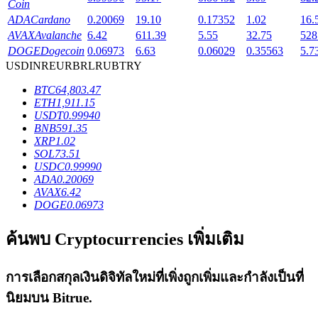
Coin
ADA
Cardano
0.20069
19.10
0.17352
1.02
16.
AVAX
Avalanche
6.42
611.39
5.55
32.75
528
DOGE
Dogecoin
0.06973
6.63
0.06029
0.35563
5.7
USD
INR
EUR
BRL
RUB
TRY
เงินกู้
BTC
64,803.47
ETH
1,911.15
บริการยืมเงินที่ได้รับการสนับสนุนจาก Crypto
USDT
0.99940
BNB
591.35
XRP
1.02
SOL
73.51
USDC
0.99990
ADA
0.20069
AVAX
6.42
DOGE
0.06973
ค้นพบ Cryptocurrencies เพิ่มเติม
ลงทุนอัตโนมัติ
การเลือกสกุลเงินดิจิทัลใหม่ที่เพิ่งถูกเพิ่มและกำลังเป็นที่
คว้าผลกำไรระยะยาวและผลประโยชน์ที่ยืดหยุ่น
นิยมบน
Bitrue
.