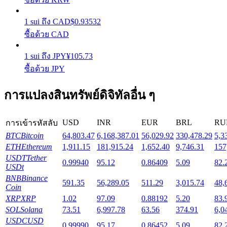
1
sui
ถึง
CAD
$
0.93532
Launchpool
ซื้อด้วย CAD
การเซ้งแบบยืดหยุ่นเพื่อรับโทเคนยอดนิยม
1
sui
ถึง
JPY
¥
105.73
ซื้อด้วย JPY
การแปลงสินทรัพย์ดิจิทัลอื่น ๆ
USD
INR
EUR
BRL
RU
การเข้ารหัสลับ
BTC
Bitcoin
64,803.47
6,168,387.01
56,029.92
330,478.29
5,3
ETH
Ethereum
1,911.15
181,915.24
1,652.40
9,746.31
157
การล็อค BTR
USDT
Tether
0.99940
95.12
0.86409
5.09
82.
USDt
การลงทุนพิเศษสำหรับผู้ถือ BTR
BNB
Binance
591.35
56,289.05
511.29
3,015.74
48,
Coin
XRP
XRP
1.02
97.09
0.88192
5.20
83.
SOL
Solana
73.51
6,997.78
63.56
374.91
6,0
USDC
USD
0.99990
95.17
0.86452
5.09
82.