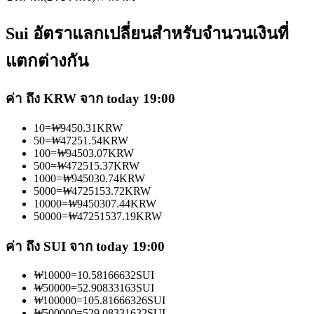
Sui อัตราแลกเปลี่ยนสำหรับจำนวนเงินที่
แตกต่างกัน
เป็นเทรดเดอร์คัดลอก
ค่า ถึง KRW จาก today 19:00
เพลิดเพลินกับการแบ่งปันผลกำไรและค่าคอมมิชชั่นการคัด
10
=
₩
9450.31
KRW
50
=
₩
47251.54
KRW
ลอกการซื้อขาย
100
=
₩
94503.07
KRW
500
=
₩
472515.37
KRW
1000
=
₩
945030.74
KRW
5000
=
₩
4725153.72
KRW
10000
=
₩
9450307.44
KRW
50000
=
₩
47251537.19
KRW
ค่า ถึง SUI จาก today 19:00
₩
10000
=
10.58166632
SUI
₩
50000
=
52.90833163
SUI
ข้อมูล
₩
100000
=
105.81666326
SUI
₩
500000
=
529.08331632
SUI