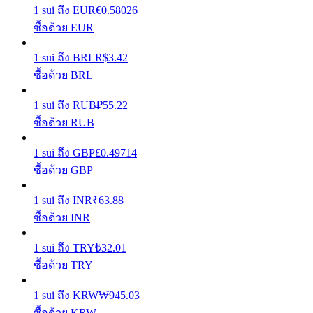
1
sui
ถึง
EUR
€
0.58026
ซื้อด้วย EUR
รับรางวัลการแข่งขันทุกวัน
1
sui
ถึง
BRL
R$
3.42
ซื้อด้วย BRL
1
sui
ถึง
RUB
₽
55.22
ซื้อด้วย RUB
1
sui
ถึง
GBP
£
0.49714
ซื้อด้วย GBP
การปักหลัก
1
sui
ถึง
INR
₹
63.88
ผลตอบแทนสูงและเข้าถึงได้ทันที
ซื้อด้วย INR
1
sui
ถึง
TRY
₺
32.01
ซื้อด้วย TRY
1
sui
ถึง
KRW
₩
945.03
ซื้อด้วย KRW