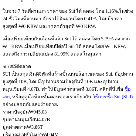
ในช่วง 7 วันที่ผ่านมา ราคาของ Sui ได้ ลดลง โดย 1.16%.
ในช่วง
24 ชั่วโมงที่ผ่านมา อัตราได้ผันผวนโดย 0.41%, โดยมีราคา
ฟิวเจอร์ส USDC
สูงสุดที่ ₩0 KRW และราคาต่ำสุดที่ ₩0 KRW.
ฟิวเจอร์สที่ใช้ USDC เป็นหลักประกัน
เมื่อเปรียบเทียบกับเดือนที่แล้ว Sui ได้ ลดลง โดย 5.79%.ลง จาก
₩-- KRW.
เมื่อเปรียบเทียบปีต่อปี Sui ได้ ลดลง โดย ₩-- KRW,
แสดงถึงการเปลี่ยนแปลง 81.99% ลดลง ในมูลค่า.
Sui สถิติตลาด
SUI เป็นสกุลเงินดิจิทัลที่สร้างขึ้นบนบล็อกเชนของ Sui. มีอุปทาน
สูงสุดที่ 10B, โดยมีอุปทานรวมปัจจุบันที่ 10B และอุปทาน
หมุนเวียนที่ 4.07B, ทำให้มีมูลค่าตลาดที่ 3.86T. คลิกที่นี่เพื่อ
ซื้อ
เลย
, หรือดูคู่มือทีละขั้นตอนของเราเกี่ยวกับ
วิธีการซื้อ Sui (SUI)
คัดลอกการซื้อขาย
อย่างปลอดภัยและง่ายดาย.
ราคาปัจจุบัน
₩
945.03
เข้าร่วมกับเทรดเดอร์ชั้นนำ
อุปทานหมุนเวียน
4.07B
มูลค่าตลาด
₩
3.86T
ปริมาณ(24ชั่วโมง)
₩
4.04M