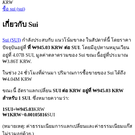
KRW
ซื้อ
sui
(
sui
)
เกี่ยวกับ Sui
Sui (SUI)
กำลังประสบกับ แนวโน้มขาลง ในสัปดาห์นี้ โดยราคา
ปัจจุบันอยู่ที่
ที่ ₩945.03 KRW ต่อ SUI
. โดยมีอุปทานหมุนเวียน
ฟิวเจอร์ส COIN-M
อยู่ที่ 4.07B SUI, มูลค่าตลาดรวมของ Sui ขณะนี้อยู่ที่ประมาณ
₩3.86T KRW.
ฟิวเจอร์สสกุลเงินดิจิทัล
ในช่วง 24 ชั่วโมงที่ผ่านมา ปริมาณการซื้อขายของ Sui ได้ถึง
₩4.04M KRW
TradFi
ขณะนี้ อัตราแลกเปลี่ยน
SUI ต่อ KRW
อยู่ที่ ₩945.03 KRW
อนุพันธ์ของหุ้น ฟอเร็กซ์ โลหะมีค่า และสินค้าโภคภัณฑ์
สำหรับ 1 SUI
. ซึ่งหมายความว่า:
1
SUI
=
₩
945.03
KRW
₩
1
KRW
=
0.00105816
SUI
(หมายเหตุ: ค่าธรรมเนียมการแลกเปลี่ยนและค่าธรรมเนียมแก๊ส
ไม่รวมอยู่ด้วย.)