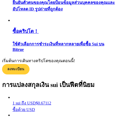
ยืนยันตัวตนของคุณโดยป้อนข้อมูลส่วนบุคคลของคุณและ
กลยุทธ์การซื้อขาย
อัปโหลด ID รูปถ่ายที่ถูกต้อง
เรียนรู้วิธีการรักษาผลกำไร
ซื้อคริปโต！
ใช้ตัวเลือกการชำระเงินที่หลากหลายเพื่อซื้อ Sui บน
Bitrue
เริ่มต้นการเดินทางคริปโตของคุณตอนนี้!
ได้รับ
ลงทะเบียน
การแปลงสกุลเงิน sui เป็นฟีตที่นิยม
1
sui
ถึง
USD
$
0.67112
ซื้อด้วย USD
พาวเวอร์พิกกี้