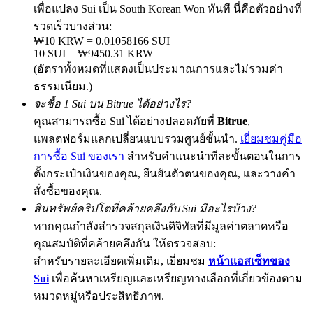
เพื่อแปลง Sui เป็น South Korean Won ทันที นี่คือตัวอย่างที่
รวดเร็วบางส่วน:
₩10 KRW = 0.01058166 SUI
10 SUI = ₩9450.31 KRW
Exclusive for BitMart Users
(อัตราทั้งหมดที่แสดงเป็นประมาณการและไม่รวมค่า
Register & Trade to Win 500,000 USDT
ธรรมเนียม.)
จะซื้อ 1 Sui บน Bitrue ได้อย่างไร?
คุณสามารถซื้อ Sui ได้อย่างปลอดภัยที่
Bitrue
,
แพลตฟอร์มแลกเปลี่ยนแบบรวมศูนย์ชั้นนำ.
เยี่ยมชมคู่มือ
Precious Metals Trading Carnival
การซื้อ Sui ของเรา
สำหรับคำแนะนำทีละขั้นตอนในการ
Trade Gold & Silver · 33,333 USDT Bonus
ตั้งกระเป๋าเงินของคุณ, ยืนยันตัวตนของคุณ, และวางคำ
สั่งซื้อของคุณ.
สินทรัพย์คริปโตที่คล้ายคลึงกับ Sui มีอะไรบ้าง?
หากคุณกำลังสำรวจสกุลเงินดิจิทัลที่มีมูลค่าตลาดหรือ
USDT New User Exclusive 10% APR
คุณสมบัติที่คล้ายคลึงกัน ให้ตรวจสอบ:
USDT Flexible Staking | Daily Rewards
สำหรับรายละเอียดเพิ่มเติม, เยี่ยมชม
หน้าแอสเซ็ทของ
Sui
เพื่อค้นหาเหรียญและเหรียญทางเลือกที่เกี่ยวข้องตาม
หมวดหมู่หรือประสิทธิภาพ.
BTC New User Exclusive: 6.5% APR