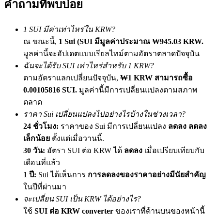
คำถามที่พบบ่อย
เชิญเพื่อนเพื่อรับรางวัลเงินสด
BTC Welcome Rewards
1 SUI มีค่าเท่าไหร่ใน KRW?
ณ ขณะนี้,
1 Sui (SUI มีมูลค่าประมาณ ₩945.03 KRW.
มูลค่านี้จะอัปเดตแบบเรียลไทม์ตามอัตราตลาดปัจจุบัน
ฉันจะได้รับ SUI เท่าไหร่สำหรับ 1 KRW?
ตามอัตราแลกเปลี่ยนปัจจุบัน,
₩1 KRW สามารถซื้อ
0.00105816 SUI.
มูลค่านี้มีการเปลี่ยนแปลงตามสภาพ
ตลาด
ราคา Sui เปลี่ยนแปลงไปอย่างไรบ้างในช่วงเวลา?
24 ชั่วโมง:
ราคาของ Sui มีการเปลี่ยนแปลง
ลดลง ลดลง
เล็กน้อย
ตั้งแต่เมื่อวานนี้.
BTC Welcome Rewards
30 วัน:
อัตรา SUI ต่อ KRW ได้
ลดลง
เมื่อเปรียบเทียบกับ
Deposit & Trade BTC to Share 25000 USDT prize pool!
เดือนที่แล้ว
1 ปี:
Sui ได้เห็นการ
การลดลงของราคาอย่างมีนัยสำคัญ
ในปีที่ผ่านมา
จะเปลี่ยน SUI เป็น KRW ได้อย่างไร?
Deposit CASHCAT & Win
ใช้
SUI ต่อ KRW converter
ของเราที่ด้านบนของหน้านี้
Share 500000 CASHCAT prize pool