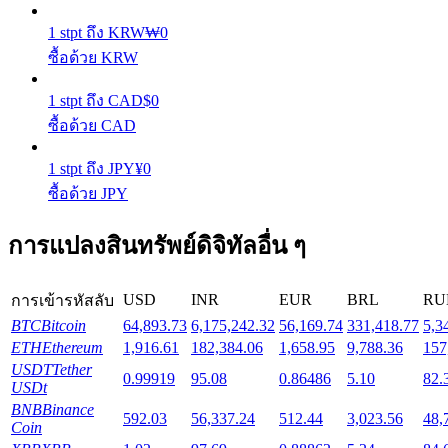
1
stpt
ถึง
KRW
₩
0
Launchpool
ซื้อด้วย KRW
การเซ้งแบบยืดหยุ่นเพื่อรับโทเคนยอดนิยม
1
stpt
ถึง
CAD
$
0
ซื้อด้วย CAD
1
stpt
ถึง
JPY
¥
0
ซื้อด้วย JPY
การแปลงสินทรัพย์ดิจิทัลอื่น ๆ
USD
INR
EUR
BRL
RU
การเข้ารหัสลับ
การล็อค BTR
BTC
Bitcoin
64,893.73
6,175,242.32
56,169.74
331,418.77
5,3
การลงทุนพิเศษสำหรับผู้ถือ BTR
ETH
Ethereum
1,916.61
182,384.06
1,658.95
9,788.36
157
USDT
Tether
0.99919
95.08
0.86486
5.10
82.
USDt
BNB
Binance
592.03
56,337.24
512.44
3,023.56
48,
Coin