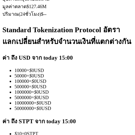
มูลค่าตลาด
$
127.46M
ปริมาณ(24ชั่วโมง)
$
--
Standard Tokenization Protocol อัตรา
แลกเปลี่ยนสำหรับจำนวนเงินที่แตกต่างกัน
เป็นเทรดเดอร์คัดลอก
เพลิดเพลินกับการแบ่งปันผลกำไรและค่าคอมมิชชั่นการคัด
ค่า ถึง USD จาก today 15:00
ลอกการซื้อขาย
10000
=
$
0
USD
50000
=
$
0
USD
100000
=
$
0
USD
500000
=
$
0
USD
1000000
=
$
0
USD
5000000
=
$
0
USD
10000000
=
$
0
USD
50000000
=
$
0
USD
ค่า ถึง STPT จาก today 15:00
ข้อมูล
$
10
=
0
STPT