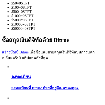
การวิเคราะห์ข้อมูลขนาดใหญ่ รวมถึงข้อมูลการค้า ฯลฯ
$
50
=
0
STPT
$
100
=
0
STPT
$
500
=
0
STPT
$
1000
=
0
STPT
$
5000
=
0
STPT
$
10000
=
0
STPT
$
50000
=
0
STPT
ซื้อสกุลเงินดิจิทัลด้วย Bitrue
แนะนำ
สร้างบัญชี Bitrue
เพื่อซื้อและขายสกุลเงินดิจิทัลบนการแลก
เปลี่ยนคริปโตที่ปลอดภัยที่สุด.
คู่มือเริ่มต้นฟิวเจอร์ส
ลงทะเบียน
ลงทะเบียนที่ Bitrue ด้วยที่อยู่อีเมลของคุณ.