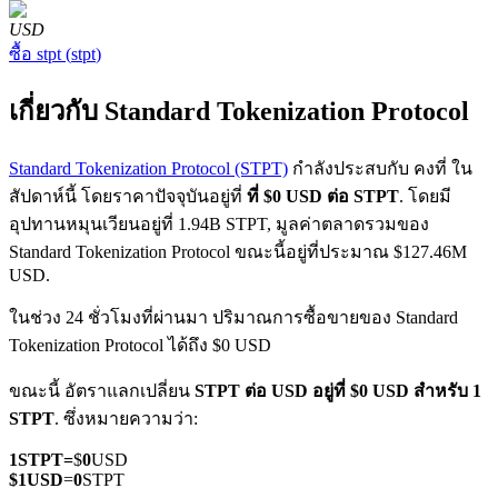
USD
ซื้อ
stpt
(
stpt
)
เกี่ยวกับ Standard Tokenization Protocol
Standard Tokenization Protocol (STPT)
กำลังประสบกับ คงที่ ใน
ฟิวเจอร์ส COIN-M
สัปดาห์นี้ โดยราคาปัจจุบันอยู่ที่
ที่ $0 USD ต่อ STPT
. โดยมี
อุปทานหมุนเวียนอยู่ที่ 1.94B STPT, มูลค่าตลาดรวมของ
ฟิวเจอร์สสกุลเงินดิจิทัล
Standard Tokenization Protocol ขณะนี้อยู่ที่ประมาณ $127.46M
USD.
TradFi
ในช่วง 24 ชั่วโมงที่ผ่านมา ปริมาณการซื้อขายของ Standard
Tokenization Protocol ได้ถึง $0 USD
อนุพันธ์ของหุ้น ฟอเร็กซ์ โลหะมีค่า และสินค้าโภคภัณฑ์
ขณะนี้ อัตราแลกเปลี่ยน
STPT ต่อ USD
อยู่ที่ $0 USD สำหรับ 1
STPT
. ซึ่งหมายความว่า:
1
STPT
=
$
0
USD
$
1
USD
=
0
STPT