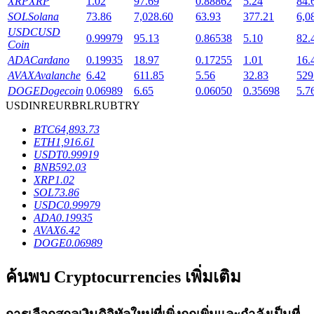
XRP
XRP
1.02
97.69
0.88862
5.24
84.
SOL
Solana
73.86
7,028.60
63.93
377.21
6,0
USDC
USD
0.99979
95.13
0.86538
5.10
82.
Coin
ADA
Cardano
0.19935
18.97
0.17255
1.01
16.
เงินกู้
AVAX
Avalanche
6.42
611.85
5.56
32.83
529
DOGE
Dogecoin
0.06989
6.65
0.06050
0.35698
5.7
บริการยืมเงินที่ได้รับการสนับสนุนจาก Crypto
USD
INR
EUR
BRL
RUB
TRY
BTC
64,893.73
ETH
1,916.61
USDT
0.99919
BNB
592.03
XRP
1.02
SOL
73.86
USDC
0.99979
ADA
0.19935
AVAX
6.42
DOGE
0.06989
ลงทุนอัตโนมัติ
ค้นพบ Cryptocurrencies เพิ่มเติม
คว้าผลกำไรระยะยาวและผลประโยชน์ที่ยืดหยุ่น