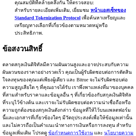
คุณสมบัติที่คล้ายคลึงกัน ให้ตรวจสอบ:
BTC Flexible Staking | Daily Rewards
สำหรับรายละเอียดเพิ่มเติม, เยี่ยมชม
หน้าแอสเซ็ทของ
Standard Tokenization Protocol
เพื่อค้นหาเหรียญและ
เหรียญทางเลือกที่เกี่ยวข้องตามหมวดหมู่หรือ
ประสิทธิภาพ.
ข้อสงวนสิทธิ์
ตลาดสกุลเงินดิจิทัลมีความผันผวนสูงและอาจประสบกับความ
ผันผวนของราคาอย่างรวดเร็ว คุณเป็นผู้รับผิดชอบต่อการตัดสิน
กิจกรรมเพิ่มเติม
ใจลงทุนของคุณแต่เพียงผู้เดียว และ Bitrue จะไม่รับผิดชอบต่อ
รับรางวัลและสิทธิพิเศษสุดพิเศษ
ความสูญเสียใด ๆ ที่คุณอาจได้รับ เราพึ่งพาแหล่งที่มาของบุคคล
ที่สามสำหรับราคาและข้อมูลอื่น ๆ ที่เกี่ยวข้องกับสกุลเงินดิจิทัล
ศูนย์รางวัล
ที่ระบุไว้ข้างต้น และเราจะไม่รับผิดชอบต่อความน่าเชื่อถือหรือ
ความถูกต้องของสกุลเงินดังกล่าว ข้อมูลที่ให้ไว้บนแพลตฟอร์ม
เข้าสู่ระบบ
ลงชื่อ
นี้และเอกสารที่เกี่ยวข้องใดๆ มีวัตถุประสงค์เพื่อให้ข้อมูลเท่านั้น
และไม่ควรถือเป็นคำแนะนำทางการเงินหรือการลงทุน สำหรับ
ข้อมูลเพิ่มเติม โปรดดู
ข้อกำหนดการใช้งาน
และ
นโยบายความ