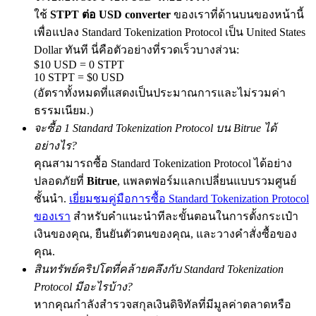
ใช้
STPT ต่อ USD converter
ของเราที่ด้านบนของหน้านี้
เพื่อแปลง Standard Tokenization Protocol เป็น United States
Dollar ทันที นี่คือตัวอย่างที่รวดเร็วบางส่วน:
Exclusive for BitMart Users
$10 USD = 0 STPT
10 STPT = $0 USD
Register & Trade to Win 500,000 USDT
(อัตราทั้งหมดที่แสดงเป็นประมาณการและไม่รวมค่า
ธรรมเนียม.)
จะซื้อ 1 Standard Tokenization Protocol บน Bitrue ได้
Precious Metals Trading Carnival
อย่างไร?
คุณสามารถซื้อ Standard Tokenization Protocol ได้อย่าง
Trade Gold & Silver · 33,333 USDT Bonus
ปลอดภัยที่
Bitrue
, แพลตฟอร์มแลกเปลี่ยนแบบรวมศูนย์
ชั้นนำ.
เยี่ยมชมคู่มือการซื้อ Standard Tokenization Protocol
ของเรา
สำหรับคำแนะนำทีละขั้นตอนในการตั้งกระเป๋า
USDT New User Exclusive 10% APR
เงินของคุณ, ยืนยันตัวตนของคุณ, และวางคำสั่งซื้อของ
คุณ.
USDT Flexible Staking | Daily Rewards
สินทรัพย์คริปโตที่คล้ายคลึงกับ Standard Tokenization
Protocol มีอะไรบ้าง?
หากคุณกำลังสำรวจสกุลเงินดิจิทัลที่มีมูลค่าตลาดหรือ
BTC New User Exclusive: 6.5% APR