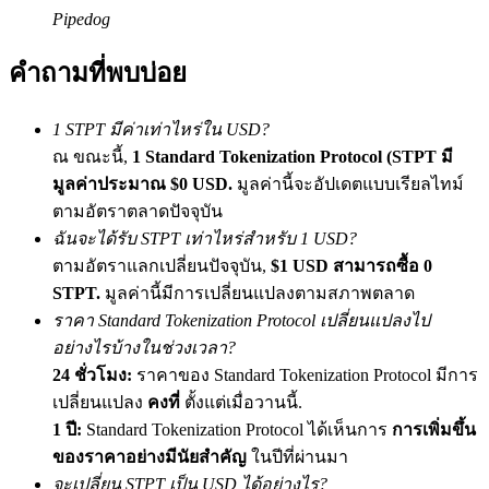
เชิญเพื่อนเพื่อรับรางวัลเงินสด
Pipedog
BTC Welcome Rewards
คำถามที่พบบ่อย
1 STPT มีค่าเท่าไหร่ใน USD?
ณ ขณะนี้,
1 Standard Tokenization Protocol (STPT มี
มูลค่าประมาณ $0 USD.
มูลค่านี้จะอัปเดตแบบเรียลไทม์
ตามอัตราตลาดปัจจุบัน
ฉันจะได้รับ STPT เท่าไหร่สำหรับ 1 USD?
ตามอัตราแลกเปลี่ยนปัจจุบัน,
$1 USD สามารถซื้อ 0
STPT.
มูลค่านี้มีการเปลี่ยนแปลงตามสภาพตลาด
ราคา Standard Tokenization Protocol เปลี่ยนแปลงไป
BTC Welcome Rewards
อย่างไรบ้างในช่วงเวลา?
Deposit & Trade BTC to Share 25000 USDT prize pool!
24 ชั่วโมง:
ราคาของ Standard Tokenization Protocol มีการ
เปลี่ยนแปลง
คงที่
ตั้งแต่เมื่อวานนี้.
1 ปี:
Standard Tokenization Protocol ได้เห็นการ
การเพิ่มขึ้น
Deposit CASHCAT & Win
ของราคาอย่างมีนัยสำคัญ
ในปีที่ผ่านมา
จะเปลี่ยน STPT เป็น USD ได้อย่างไร?
Share 500000 CASHCAT prize pool