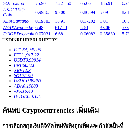
SOL
Solana
75.90
7,221.60
65.66
386.91
6,2
USDC
USD
0.99863
95.00
0.86394
5.09
82.
Coin
ADA
Cardano
0.19883
18.91
0.17202
1.01
16.
AVAX
Avalanche
6.48
617.11
5.61
33.06
533
เงินกู้
DOGE
Dogecoin
0.07031
6.68
0.06082
0.35839
5.7
USD
INR
EUR
BRL
RUB
TRY
บริการยืมเงินที่ได้รับการสนับสนุนจาก Crypto
BTC
64,940.05
ETH
1,917.22
USDT
0.99914
BNB
603.06
XRP
1.03
SOL
75.90
USDC
0.99863
ADA
0.19883
AVAX
6.48
DOGE
0.07031
ลงทุนอัตโนมัติ
ค้นพบ Cryptocurrencies เพิ่มเติม
คว้าผลกำไรระยะยาวและผลประโยชน์ที่ยืดหยุ่น
การเลือกสกุลเงินดิจิทัลใหม่ที่เพิ่งถูกเพิ่มและกำลังเป็นที่