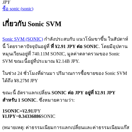
JPY
ซื้อ
sonic
(
sonic
)
เกี่ยวกับ Sonic SVM
Sonic SVM (SONIC)
กำลังประสบกับ แนวโน้มขาขึ้น ในสัปดาห์
นี้ โดยราคาปัจจุบันอยู่ที่
ที่ ¥2.91 JPY ต่อ SONIC
. โดยมีอุปทาน
ฟิวเจอร์ส COIN-M
หมุนเวียนอยู่ที่ 740.11M SONIC, มูลค่าตลาดรวมของ Sonic
ฟิวเจอร์สสกุลเงินดิจิทัล
SVM ขณะนี้อยู่ที่ประมาณ ¥2.14B JPY.
ในช่วง 24 ชั่วโมงที่ผ่านมา ปริมาณการซื้อขายของ Sonic SVM
ได้ถึง ¥8.27M JPY
TradFi
ขณะนี้ อัตราแลกเปลี่ยน
SONIC ต่อ JPY
อยู่ที่ ¥2.91 JPY
อนุพันธ์ของหุ้น ฟอเร็กซ์ โลหะมีค่า และสินค้าโภคภัณฑ์
สำหรับ 1 SONIC
. ซึ่งหมายความว่า:
1
SONIC
=
¥
2.91
JPY
¥
1
JPY
=
0.34336886
SONIC
(หมายเหตุ: ค่าธรรมเนียมการแลกเปลี่ยนและค่าธรรมเนียมแก๊ส