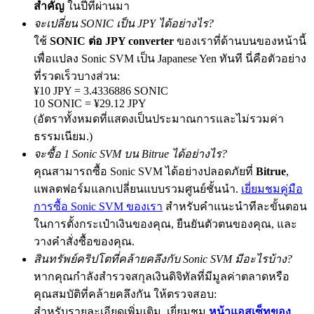
สำคัญ
ในปีที่ผ่านมา
จะเปลี่ยน SONIC เป็น JPY ได้อย่างไร?
ใช้
SONIC ต่อ JPY converter
ของเราที่ด้านบนของหน้านี้
เพื่อแปลง Sonic SVM เป็น Japanese Yen ทันที นี่คือตัวอย่าง
Exclusive for BitMart Users
ที่รวดเร็วบางส่วน:
Register & Trade to Win 500,000 USDT
¥10 JPY = 3.4336886 SONIC
10 SONIC = ¥29.12 JPY
(อัตราทั้งหมดที่แสดงเป็นประมาณการและไม่รวมค่า
ธรรมเนียม.)
Precious Metals Trading Carnival
จะซื้อ 1 Sonic SVM บน Bitrue ได้อย่างไร?
Trade Gold & Silver · 33,333 USDT Bonus
คุณสามารถซื้อ Sonic SVM ได้อย่างปลอดภัยที่
Bitrue
,
แพลตฟอร์มแลกเปลี่ยนแบบรวมศูนย์ชั้นนำ.
เยี่ยมชมคู่มือ
การซื้อ Sonic SVM ของเรา
สำหรับคำแนะนำทีละขั้นตอน
ในการตั้งกระเป๋าเงินของคุณ, ยืนยันตัวตนของคุณ, และ
USDT New User Exclusive 10% APR
วางคำสั่งซื้อของคุณ.
USDT Flexible Staking | Daily Rewards
สินทรัพย์คริปโตที่คล้ายคลึงกับ Sonic SVM มีอะไรบ้าง?
หากคุณกำลังสำรวจสกุลเงินดิจิทัลที่มีมูลค่าตลาดหรือ
คุณสมบัติที่คล้ายคลึงกัน ให้ตรวจสอบ:
สำหรับรายละเอียดเพิ่มเติม, เยี่ยมชม
หน้าแอสเซ็ทของ
BTC New User Exclusive: 6.5% APR