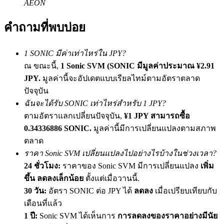
AEON
เชิญเพื่อนเพื่อรับรางวัลเงินสด
คำถามที่พบบ่อย
BTC Welcome Rewards
1 SONIC มีค่าเท่าไหร่ใน JPY?
ณ ขณะนี้,
1 Sonic SVM (SONIC มีมูลค่าประมาณ ¥2.91
JPY.
มูลค่านี้จะอัปเดตแบบเรียลไทม์ตามอัตราตลาด
ปัจจุบัน
ฉันจะได้รับ SONIC เท่าไหร่สำหรับ 1 JPY?
ตามอัตราแลกเปลี่ยนปัจจุบัน,
¥1 JPY สามารถซื้อ
0.34336886 SONIC.
มูลค่านี้มีการเปลี่ยนแปลงตามสภาพ
ตลาด
BTC Welcome Rewards
ราคา Sonic SVM เปลี่ยนแปลงไปอย่างไรบ้างในช่วงเวลา?
Deposit & Trade BTC to Share 25000 USDT prize pool!
24 ชั่วโมง:
ราคาของ Sonic SVM มีการเปลี่ยนแปลง
เพิ่ม
ขึ้น ลดลงเล็กน้อย
ตั้งแต่เมื่อวานนี้.
30 วัน:
อัตรา SONIC ต่อ JPY ได้
ลดลง
เมื่อเปรียบเทียบกับ
เดือนที่แล้ว
Deposit CASHCAT & Win
1 ปี:
Sonic SVM ได้เห็นการ
การลดลงของราคาอย่างมีนัย
Share 500000 CASHCAT prize pool