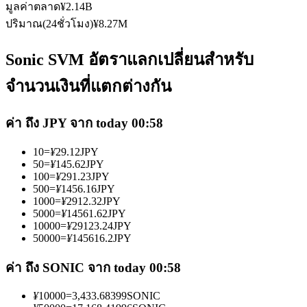
มูลค่าตลาด
¥
2.14B
ปริมาณ(24ชั่วโมง)
¥
8.27M
Sonic SVM อัตราแลกเปลี่ยนสำหรับ
จำนวนเงินที่แตกต่างกัน
เป็นเทรดเดอร์คัดลอก
ค่า ถึง JPY จาก today 00:58
เพลิดเพลินกับการแบ่งปันผลกำไรและค่าคอมมิชชั่นการคัด
ลอกการซื้อขาย
10
=
¥
29.12
JPY
50
=
¥
145.62
JPY
100
=
¥
291.23
JPY
500
=
¥
1456.16
JPY
1000
=
¥
2912.32
JPY
5000
=
¥
14561.62
JPY
10000
=
¥
29123.24
JPY
50000
=
¥
145616.2
JPY
ค่า ถึง SONIC จาก today 00:58
ข้อมูล
¥
10000
=
3,433.68399
SONIC