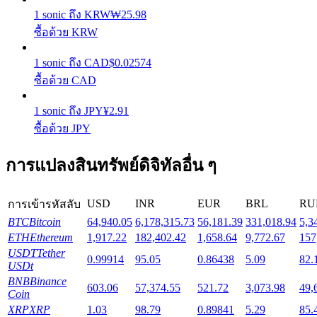
1
sonic
ถึง
KRW
₩
25.98
ซื้อด้วย KRW
Launchpool
1
sonic
ถึง
CAD
$
0.02574
การเซ้งแบบยืดหยุ่นเพื่อรับโทเคนยอดนิยม
ซื้อด้วย CAD
1
sonic
ถึง
JPY
¥
2.91
ซื้อด้วย JPY
การแปลงสินทรัพย์ดิจิทัลอื่น ๆ
USD
INR
EUR
BRL
RU
การเข้ารหัสลับ
การล็อค BTR
BTC
Bitcoin
64,940.05
6,178,315.73
56,181.39
331,018.94
5,3
ETH
Ethereum
1,917.22
182,402.42
1,658.64
9,772.67
157
การลงทุนพิเศษสำหรับผู้ถือ BTR
USDT
Tether
0.99914
95.05
0.86438
5.09
82.
USDt
BNB
Binance
603.06
57,374.55
521.72
3,073.98
49,
Coin
XRP
XRP
1.03
98.79
0.89841
5.29
85.