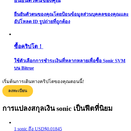
ยืนยันตัวตนของคุณ
กลยุทธ์การซื้อขาย
ยืนยันตัวตนของคุณโดยป้อนข้อมูลส่วนบุคคลของคุณและ
เรียนรู้วิธีการรักษาผลกำไร
อัปโหลด ID รูปถ่ายที่ถูกต้อง
ซื้อคริปโต！
ใช้ตัวเลือกการชำระเงินที่หลากหลายเพื่อซื้อ Sonic SVM
บน Bitrue
ได้รับ
เริ่มต้นการเดินทางคริปโตของคุณตอนนี้!
ลงทะเบียน
การแปลงสกุลเงิน sonic เป็นฟีตที่นิยม
1
sonic
ถึง
USD
$
0.01845
พาวเวอร์พิกกี้