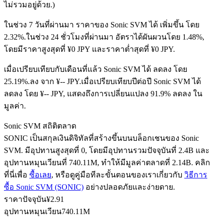
ไม่รวมอยู่ด้วย.)
ในช่วง 7 วันที่ผ่านมา ราคาของ Sonic SVM ได้ เพิ่มขึ้น โดย
2.32%.
ในช่วง 24 ชั่วโมงที่ผ่านมา อัตราได้ผันผวนโดย 1.48%,
ฟิวเจอร์ส USDC
โดยมีราคาสูงสุดที่ ¥0 JPY และราคาต่ำสุดที่ ¥0 JPY.
ฟิวเจอร์สที่ใช้ USDC เป็นหลักประกัน
เมื่อเปรียบเทียบกับเดือนที่แล้ว Sonic SVM ได้ ลดลง โดย
25.19%.ลง จาก ¥-- JPY.
เมื่อเปรียบเทียบปีต่อปี Sonic SVM ได้
ลดลง โดย ¥-- JPY, แสดงถึงการเปลี่ยนแปลง 91.9% ลดลง ใน
มูลค่า.
Sonic SVM สถิติตลาด
SONIC เป็นสกุลเงินดิจิทัลที่สร้างขึ้นบนบล็อกเชนของ Sonic
SVM. มีอุปทานสูงสุดที่ 0, โดยมีอุปทานรวมปัจจุบันที่ 2.4B และ
อุปทานหมุนเวียนที่ 740.11M, ทำให้มีมูลค่าตลาดที่ 2.14B. คลิก
คัดลอกการซื้อขาย
ที่นี่เพื่อ
ซื้อเลย
, หรือดูคู่มือทีละขั้นตอนของเราเกี่ยวกับ
วิธีการ
เข้าร่วมกับเทรดเดอร์ชั้นนำ
ซื้อ Sonic SVM (SONIC)
อย่างปลอดภัยและง่ายดาย.
ราคาปัจจุบัน
¥
2.91
อุปทานหมุนเวียน
740.11M