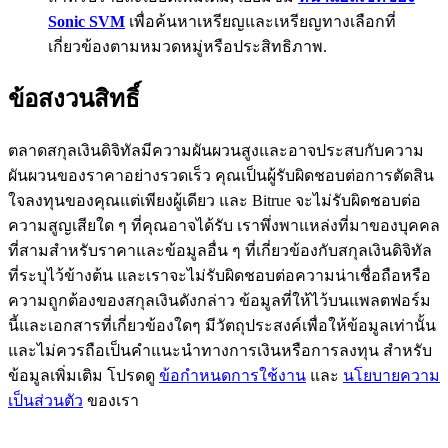
Sonic SVM
เพื่อค้นหาเหรียญและเหรียญทางเลือกที่
BTC Flexible Staking | Daily Rewards
เกี่ยวข้องตามหมวดหมู่หรือประสิทธิภาพ.
ข้อสงวนสิทธิ์
ตลาดสกุลเงินดิจิทัลมีความผันผวนสูงและอาจประสบกับความ
ผันผวนของราคาอย่างรวดเร็ว คุณเป็นผู้รับผิดชอบต่อการตัดสิน
ใจลงทุนของคุณแต่เพียงผู้เดียว และ Bitrue จะไม่รับผิดชอบต่อ
ความสูญเสียใด ๆ ที่คุณอาจได้รับ เราพึ่งพาแหล่งที่มาของบุคคล
กิจกรรมเพิ่มเติม
ที่สามสำหรับราคาและข้อมูลอื่น ๆ ที่เกี่ยวข้องกับสกุลเงินดิจิทัล
ที่ระบุไว้ข้างต้น และเราจะไม่รับผิดชอบต่อความน่าเชื่อถือหรือ
รับรางวัลและสิทธิพิเศษสุดพิเศษ
ความถูกต้องของสกุลเงินดังกล่าว ข้อมูลที่ให้ไว้บนแพลตฟอร์ม
ศูนย์รางวัล
นี้และเอกสารที่เกี่ยวข้องใดๆ มีวัตถุประสงค์เพื่อให้ข้อมูลเท่านั้น
และไม่ควรถือเป็นคำแนะนำทางการเงินหรือการลงทุน สำหรับ
เข้าสู่ระบบ
ลงชื่อ
ข้อมูลเพิ่มเติม โปรดดู
ข้อกำหนดการใช้งาน
และ
นโยบายความ
เป็นส่วนตัว
ของเรา