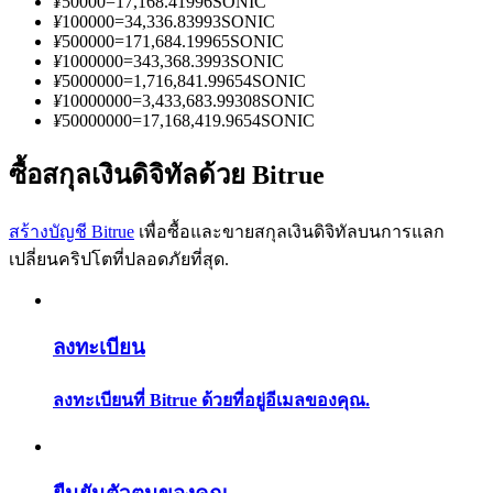
¥
50000
=
17,168.41996
SONIC
การวิเคราะห์ข้อมูลขนาดใหญ่ รวมถึงข้อมูลการค้า ฯลฯ
¥
100000
=
34,336.83993
SONIC
¥
500000
=
171,684.19965
SONIC
¥
1000000
=
343,368.3993
SONIC
¥
5000000
=
1,716,841.99654
SONIC
¥
10000000
=
3,433,683.99308
SONIC
¥
50000000
=
17,168,419.9654
SONIC
ซื้อสกุลเงินดิจิทัลด้วย Bitrue
สร้างบัญชี Bitrue
เพื่อซื้อและขายสกุลเงินดิจิทัลบนการแลก
แนะนำ
เปลี่ยนคริปโตที่ปลอดภัยที่สุด.
คู่มือเริ่มต้นฟิวเจอร์ส
ลงทะเบียน
ลงทะเบียนที่ Bitrue ด้วยที่อยู่อีเมลของคุณ.