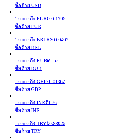
ซื้อด้วย USD
รับรางวัลการแข่งขันทุกวัน
1
sonic
ถึง
EUR
€
0.01596
ซื้อด้วย EUR
1
sonic
ถึง
BRL
R$
0.09407
ซื้อด้วย BRL
1
sonic
ถึง
RUB
₽
1.52
ซื้อด้วย RUB
การปักหลัก
1
sonic
ถึง
GBP
£
0.01367
ซื้อด้วย GBP
ผลตอบแทนสูงและเข้าถึงได้ทันที
1
sonic
ถึง
INR
₹
1.76
ซื้อด้วย INR
1
sonic
ถึง
TRY
₺
0.88026
ซื้อด้วย TRY