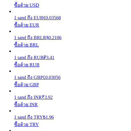
ซื้อด้วย USD
รับรางวัลการแข่งขันทุกวัน
1
sand
ถึง
EUR
€
0.03568
ซื้อด้วย EUR
1
sand
ถึง
BRL
R$
0.2106
ซื้อด้วย BRL
1
sand
ถึง
RUB
₽
3.41
ซื้อด้วย RUB
การปักหลัก
1
sand
ถึง
GBP
£
0.03056
ซื้อด้วย GBP
ผลตอบแทนสูงและเข้าถึงได้ทันที
1
sand
ถึง
INR
₹
3.92
ซื้อด้วย INR
1
sand
ถึง
TRY
₺
1.96
ซื้อด้วย TRY