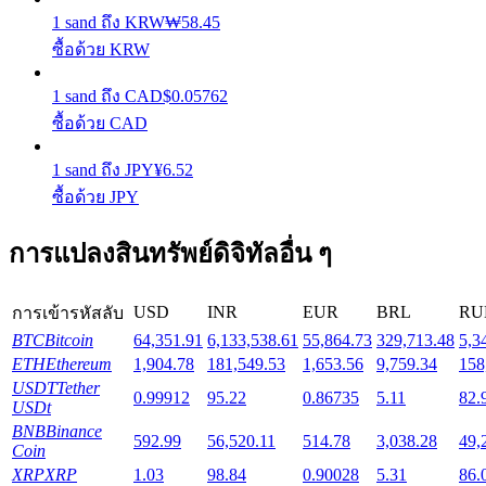
1
sand
ถึง
KRW
₩
58.45
ซื้อด้วย KRW
Launchpool
1
sand
ถึง
CAD
$
0.05762
การเซ้งแบบยืดหยุ่นเพื่อรับโทเคนยอดนิยม
ซื้อด้วย CAD
1
sand
ถึง
JPY
¥
6.52
ซื้อด้วย JPY
การแปลงสินทรัพย์ดิจิทัลอื่น ๆ
USD
INR
EUR
BRL
RU
การเข้ารหัสลับ
การล็อค BTR
BTC
Bitcoin
64,351.91
6,133,538.61
55,864.73
329,713.48
5,3
ETH
Ethereum
1,904.78
181,549.53
1,653.56
9,759.34
158
การลงทุนพิเศษสำหรับผู้ถือ BTR
USDT
Tether
0.99912
95.22
0.86735
5.11
82.
USDt
BNB
Binance
592.99
56,520.11
514.78
3,038.28
49,
Coin
XRP
XRP
1.03
98.84
0.90028
5.31
86.