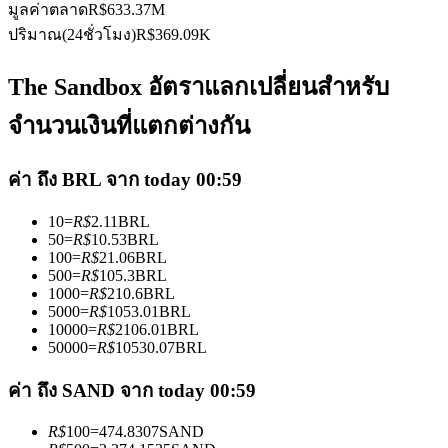
มูลค่าตลาด
R$
633.37M
ปริมาณ(24ชั่วโมง)
R$
369.09K
The Sandbox อัตราแลกเปลี่ยนสำหรับ
จำนวนเงินที่แตกต่างกัน
เป็นเทรดเดอร์คัดลอก
ค่า ถึง BRL จาก today 00:59
เพลิดเพลินกับการแบ่งปันผลกำไรและค่าคอมมิชชั่นการคัด
ลอกการซื้อขาย
10
=
R$
2.11
BRL
50
=
R$
10.53
BRL
100
=
R$
21.06
BRL
500
=
R$
105.3
BRL
1000
=
R$
210.6
BRL
5000
=
R$
1053.01
BRL
10000
=
R$
2106.01
BRL
50000
=
R$
10530.07
BRL
ค่า ถึง SAND จาก today 00:59
ข้อมูล
R$
100
=
474.8307
SAND