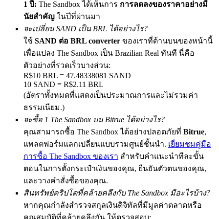
1 ปี:
The Sandbox ได้เห็นการ
การลดลงของราคาอย่างมี
นัยสำคัญ
ในปีที่ผ่านมา
จะเปลี่ยน SAND เป็น BRL ได้อย่างไร?
ใช้
SAND ต่อ BRL converter
ของเราที่ด้านบนของหน้านี้
Precious Metals Trading Carnival
เพื่อแปลง The Sandbox เป็น Brazilian Real ทันที นี่คือ
Trade Gold & Silver · 33,333 USDT Bonus
ตัวอย่างที่รวดเร็วบางส่วน:
R$10 BRL = 47.48338081 SAND
10 SAND = R$2.11 BRL
(อัตราทั้งหมดที่แสดงเป็นประมาณการและไม่รวมค่า
USDT New User Exclusive 10% APR
ธรรมเนียม.)
USDT Flexible Staking | Daily Rewards
จะซื้อ 1 The Sandbox บน Bitrue ได้อย่างไร?
คุณสามารถซื้อ The Sandbox ได้อย่างปลอดภัยที่
Bitrue
,
แพลตฟอร์มแลกเปลี่ยนแบบรวมศูนย์ชั้นนำ.
เยี่ยมชมคู่มือ
การซื้อ The Sandbox ของเรา
สำหรับคำแนะนำทีละขั้น
New Listing Futures Fest
ตอนในการตั้งกระเป๋าเงินของคุณ, ยืนยันตัวตนของคุณ,
Trade New Futures, Win 200,000 USDT
และวางคำสั่งซื้อของคุณ.
สินทรัพย์คริปโตที่คล้ายคลึงกับ The Sandbox มีอะไรบ้าง?
หากคุณกำลังสำรวจสกุลเงินดิจิทัลที่มีมูลค่าตลาดหรือ
คุณสมบัติที่คล้ายคลึงกัน ให้ตรวจสอบ:
Crypto World Cup 2026: Grand Finale