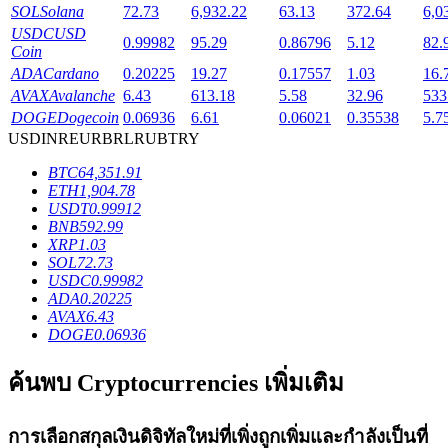
SOL
Solana
72.73
6,932.22
63.13
372.64
6,0
USDC
USD
0.99982
95.29
0.86796
5.12
82.
Coin
ADA
Cardano
0.20225
19.27
0.17557
1.03
16.
AVAX
Avalanche
6.43
613.18
5.58
32.96
533
เงินกู้
DOGE
Dogecoin
0.06936
6.61
0.06021
0.35538
5.7
USD
INR
EUR
BRL
RUB
TRY
บริการยืมเงินที่ได้รับการสนับสนุนจาก Crypto
BTC
64,351.91
ETH
1,904.78
USDT
0.99912
BNB
592.99
XRP
1.03
SOL
72.73
USDC
0.99982
ADA
0.20225
AVAX
6.43
DOGE
0.06936
ลงทุนอัตโนมัติ
ค้นพบ Cryptocurrencies เพิ่มเติม
คว้าผลกำไรระยะยาวและผลประโยชน์ที่ยืดหยุ่น
การเลือกสกุลเงินดิจิทัลใหม่ที่เพิ่งถูกเพิ่มและกำลังเป็นที่