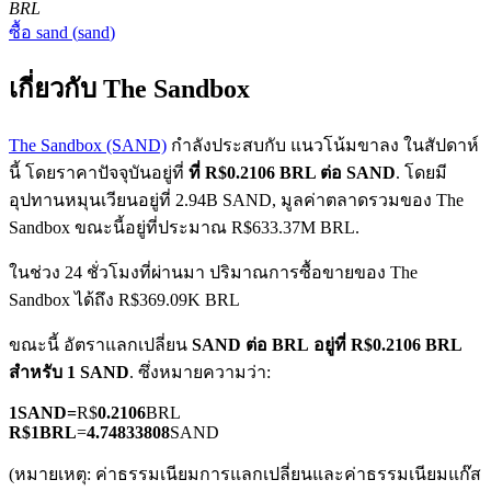
BRL
ซื้อ
sand
(
sand
)
เกี่ยวกับ The Sandbox
The Sandbox (SAND)
กำลังประสบกับ แนวโน้มขาลง ในสัปดาห์
นี้ โดยราคาปัจจุบันอยู่ที่
ที่ R$0.2106 BRL ต่อ SAND
. โดยมี
ฟิวเจอร์ส COIN-M
อุปทานหมุนเวียนอยู่ที่ 2.94B SAND, มูลค่าตลาดรวมของ The
ฟิวเจอร์สสกุลเงินดิจิทัล
Sandbox ขณะนี้อยู่ที่ประมาณ R$633.37M BRL.
ในช่วง 24 ชั่วโมงที่ผ่านมา ปริมาณการซื้อขายของ The
Sandbox ได้ถึง R$369.09K BRL
TradFi
ขณะนี้ อัตราแลกเปลี่ยน
SAND ต่อ BRL
อยู่ที่ R$0.2106 BRL
อนุพันธ์ของหุ้น ฟอเร็กซ์ โลหะมีค่า และสินค้าโภคภัณฑ์
สำหรับ 1 SAND
. ซึ่งหมายความว่า:
1
SAND
=
R$
0.2106
BRL
R$
1
BRL
=
4.74833808
SAND
(หมายเหตุ: ค่าธรรมเนียมการแลกเปลี่ยนและค่าธรรมเนียมแก๊ส