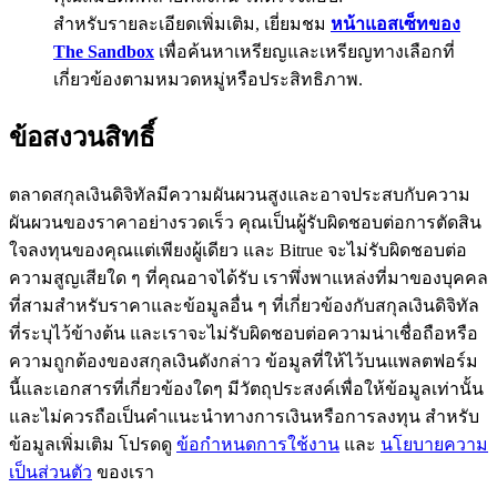
สำหรับรายละเอียดเพิ่มเติม, เยี่ยมชม
หน้าแอสเซ็ทของ
77,777+3k Rewards
The Sandbox
เพื่อค้นหาเหรียญและเหรียญทางเลือกที่
เกี่ยวข้องตามหมวดหมู่หรือประสิทธิภาพ.
ข้อสงวนสิทธิ์
ตลาดสกุลเงินดิจิทัลมีความผันผวนสูงและอาจประสบกับความ
ผันผวนของราคาอย่างรวดเร็ว คุณเป็นผู้รับผิดชอบต่อการตัดสิน
ใจลงทุนของคุณแต่เพียงผู้เดียว และ Bitrue จะไม่รับผิดชอบต่อ
กิจกรรมเพิ่มเติม
ความสูญเสียใด ๆ ที่คุณอาจได้รับ เราพึ่งพาแหล่งที่มาของบุคคล
ที่สามสำหรับราคาและข้อมูลอื่น ๆ ที่เกี่ยวข้องกับสกุลเงินดิจิทัล
รับรางวัลและสิทธิพิเศษสุดพิเศษ
ที่ระบุไว้ข้างต้น และเราจะไม่รับผิดชอบต่อความน่าเชื่อถือหรือ
ศูนย์รางวัล
ความถูกต้องของสกุลเงินดังกล่าว ข้อมูลที่ให้ไว้บนแพลตฟอร์ม
นี้และเอกสารที่เกี่ยวข้องใดๆ มีวัตถุประสงค์เพื่อให้ข้อมูลเท่านั้น
เข้าสู่ระบบ
ลงชื่อ
และไม่ควรถือเป็นคำแนะนำทางการเงินหรือการลงทุน สำหรับ
ข้อมูลเพิ่มเติม โปรดดู
ข้อกำหนดการใช้งาน
และ
นโยบายความ
เป็นส่วนตัว
ของเรา