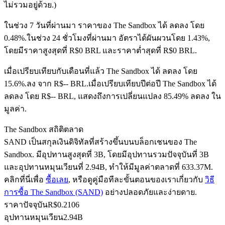
ไม่รวมอยู่ด้วย.)
ในช่วง 7 วันที่ผ่านมา ราคาของ The Sandbox ได้ ลดลง โดย
0.48%.
ในช่วง 24 ชั่วโมงที่ผ่านมา อัตราได้ผันผวนโดย 1.43%,
ฟิวเจอร์ส USDC
โดยมีราคาสูงสุดที่ R$0 BRL และราคาต่ำสุดที่ R$0 BRL.
ฟิวเจอร์สที่ใช้ USDC เป็นหลักประกัน
เมื่อเปรียบเทียบกับเดือนที่แล้ว The Sandbox ได้ ลดลง โดย
15.6%.ลง จาก R$-- BRL.
เมื่อเปรียบเทียบปีต่อปี The Sandbox ได้
ลดลง โดย R$-- BRL, แสดงถึงการเปลี่ยนแปลง 85.49% ลดลง ใน
มูลค่า.
The Sandbox สถิติตลาด
SAND เป็นสกุลเงินดิจิทัลที่สร้างขึ้นบนบล็อกเชนของ The
Sandbox. มีอุปทานสูงสุดที่ 3B, โดยมีอุปทานรวมปัจจุบันที่ 3B
และอุปทานหมุนเวียนที่ 2.94B, ทำให้มีมูลค่าตลาดที่ 633.37M.
คัดลอกการซื้อขาย
คลิกที่นี่เพื่อ
ซื้อเลย
, หรือดูคู่มือทีละขั้นตอนของเราเกี่ยวกับ
วิธี
เข้าร่วมกับเทรดเดอร์ชั้นนำ
การซื้อ The Sandbox (SAND)
อย่างปลอดภัยและง่ายดาย.
ราคาปัจจุบัน
R$
0.2106
อุปทานหมุนเวียน
2.94B