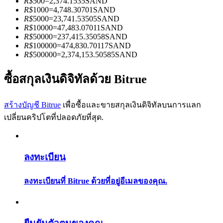
R$
500
=
2,374.1535
SAND
การวิเคราะห์ข้อมูลขนาดใหญ่ รวมถึงข้อมูลการค้า ฯลฯ
R$
1000
=
4,748.30701
SAND
R$
5000
=
23,741.53505
SAND
R$
10000
=
47,483.07011
SAND
R$
50000
=
237,415.35058
SAND
R$
100000
=
474,830.70117
SAND
R$
500000
=
2,374,153.50585
SAND
ซื้อสกุลเงินดิจิทัลด้วย Bitrue
สร้างบัญชี Bitrue
เพื่อซื้อและขายสกุลเงินดิจิทัลบนการแลก
แนะนำ
เปลี่ยนคริปโตที่ปลอดภัยที่สุด.
คู่มือเริ่มต้นฟิวเจอร์ส
ลงทะเบียน
ลงทะเบียนที่ Bitrue ด้วยที่อยู่อีเมลของคุณ.