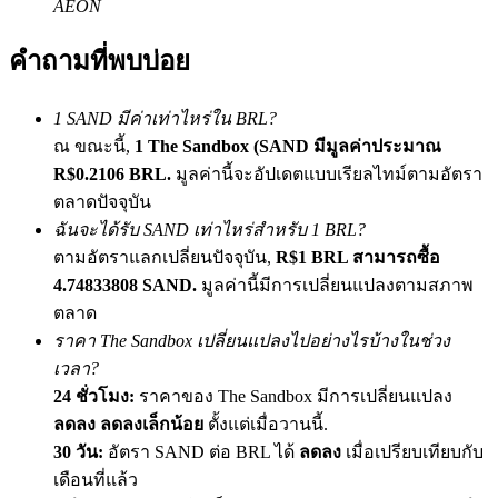
AEON
เชิญเพื่อนเพื่อรับรางวัลเงินสด
คำถามที่พบบ่อย
Deposit CASHCAT & Win
1 SAND มีค่าเท่าไหร่ใน BRL?
ณ ขณะนี้,
1 The Sandbox (SAND มีมูลค่าประมาณ
R$0.2106 BRL.
มูลค่านี้จะอัปเดตแบบเรียลไทม์ตามอัตรา
ตลาดปัจจุบัน
ฉันจะได้รับ SAND เท่าไหร่สำหรับ 1 BRL?
ตามอัตราแลกเปลี่ยนปัจจุบัน,
R$1 BRL สามารถซื้อ
4.74833808 SAND.
มูลค่านี้มีการเปลี่ยนแปลงตามสภาพ
ตลาด
Deposit CASHCAT & Win
ราคา The Sandbox เปลี่ยนแปลงไปอย่างไรบ้างในช่วง
Share 500000 CASHCAT prize pool
เวลา?
24 ชั่วโมง:
ราคาของ The Sandbox มีการเปลี่ยนแปลง
ลดลง ลดลงเล็กน้อย
ตั้งแต่เมื่อวานนี้.
30 วัน:
อัตรา SAND ต่อ BRL ได้
ลดลง
เมื่อเปรียบเทียบกับ
Exclusive for BitMart Users
เดือนที่แล้ว
Register & Trade to Win 500,000 USDT