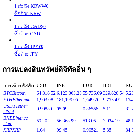
1
rfc
ถึง
KRW
₩
0
ซื้อด้วย KRW
Launchpool
1
rfc
ถึง
CAD
$
0
การเซ้งแบบยืดหยุ่นเพื่อรับโทเคนยอดนิยม
ซื้อด้วย CAD
1
rfc
ถึง
JPY
¥
0
ซื้อด้วย JPY
การแปลงสินทรัพย์ดิจิทัลอื่น ๆ
USD
INR
EUR
BRL
RU
การเข้ารหัสลับ
การล็อค BTR
BTC
Bitcoin
64,316.52
6,123,803.28
55,736.69
329,628.54
5,2
ETH
Ethereum
1,903.08
181,199.05
1,649.20
9,753.47
154
การลงทุนพิเศษสำหรับผู้ถือ BTR
USDT
Tether
0.99880
95.09
0.86556
5.11
81.
USDt
BNB
Binance
592.02
56,368.99
513.05
3,034.19
48,
Coin
XRP
XRP
1.04
99.45
0.90521
5.35
84.