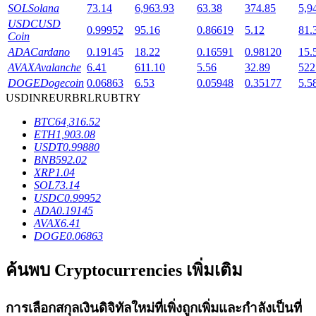
SOL
Solana
73.14
6,963.93
63.38
374.85
5,9
USDC
USD
0.99952
95.16
0.86619
5.12
81.
Coin
ADA
Cardano
0.19145
18.22
0.16591
0.98120
15.
AVAX
Avalanche
6.41
611.10
5.56
32.89
522
เงินกู้
DOGE
Dogecoin
0.06863
6.53
0.05948
0.35177
5.5
USD
INR
EUR
BRL
RUB
TRY
บริการยืมเงินที่ได้รับการสนับสนุนจาก Crypto
BTC
64,316.52
ETH
1,903.08
USDT
0.99880
BNB
592.02
XRP
1.04
SOL
73.14
USDC
0.99952
ADA
0.19145
AVAX
6.41
DOGE
0.06863
ลงทุนอัตโนมัติ
ค้นพบ Cryptocurrencies เพิ่มเติม
คว้าผลกำไรระยะยาวและผลประโยชน์ที่ยืดหยุ่น
การเลือกสกุลเงินดิจิทัลใหม่ที่เพิ่งถูกเพิ่มและกำลังเป็นที่