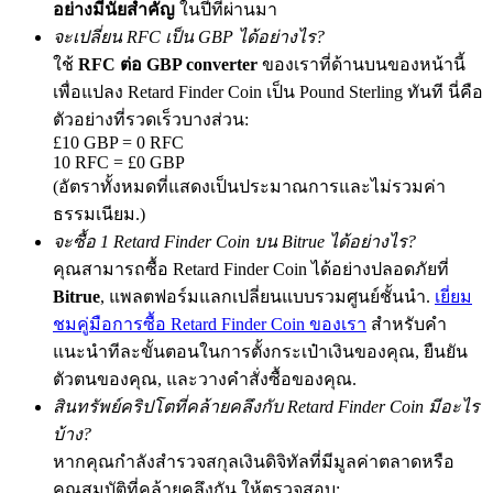
อย่างมีนัยสำคัญ
ในปีที่ผ่านมา
จะเปลี่ยน RFC เป็น GBP ได้อย่างไร?
ใช้
RFC ต่อ GBP converter
ของเราที่ด้านบนของหน้านี้
เพื่อแปลง Retard Finder Coin เป็น Pound Sterling ทันที นี่คือ
Precious Metals Trading Carnival
ตัวอย่างที่รวดเร็วบางส่วน:
Trade Gold & Silver · 33,333 USDT Bonus
£10 GBP = 0 RFC
10 RFC = £0 GBP
(อัตราทั้งหมดที่แสดงเป็นประมาณการและไม่รวมค่า
ธรรมเนียม.)
USDT New User Exclusive 10% APR
จะซื้อ 1 Retard Finder Coin บน Bitrue ได้อย่างไร?
USDT Flexible Staking | Daily Rewards
คุณสามารถซื้อ Retard Finder Coin ได้อย่างปลอดภัยที่
Bitrue
, แพลตฟอร์มแลกเปลี่ยนแบบรวมศูนย์ชั้นนำ.
เยี่ยม
ชมคู่มือการซื้อ Retard Finder Coin ของเรา
สำหรับคำ
แนะนำทีละขั้นตอนในการตั้งกระเป๋าเงินของคุณ, ยืนยัน
New Listing Futures Fest
ตัวตนของคุณ, และวางคำสั่งซื้อของคุณ.
Trade New Futures, Win 200,000 USDT
สินทรัพย์คริปโตที่คล้ายคลึงกับ Retard Finder Coin มีอะไร
บ้าง?
หากคุณกำลังสำรวจสกุลเงินดิจิทัลที่มีมูลค่าตลาดหรือ
คุณสมบัติที่คล้ายคลึงกัน ให้ตรวจสอบ:
Crypto World Cup 2026: Grand Finale