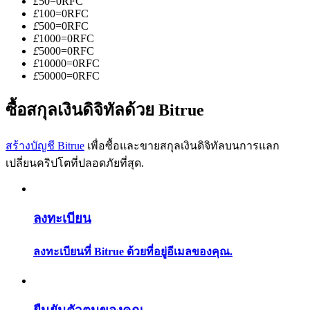
£
50
=
0
RFC
การวิเคราะห์ข้อมูลขนาดใหญ่ รวมถึงข้อมูลการค้า ฯลฯ
£
100
=
0
RFC
£
500
=
0
RFC
£
1000
=
0
RFC
£
5000
=
0
RFC
£
10000
=
0
RFC
£
50000
=
0
RFC
ซื้อสกุลเงินดิจิทัลด้วย Bitrue
สร้างบัญชี Bitrue
เพื่อซื้อและขายสกุลเงินดิจิทัลบนการแลก
แนะนำ
เปลี่ยนคริปโตที่ปลอดภัยที่สุด.
คู่มือเริ่มต้นฟิวเจอร์ส
ลงทะเบียน
ลงทะเบียนที่ Bitrue ด้วยที่อยู่อีเมลของคุณ.