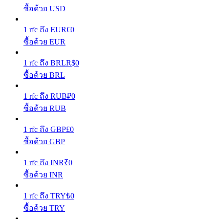
ซื้อด้วย USD
รับรางวัลการแข่งขันทุกวัน
1
rfc
ถึง
EUR
€
0
ซื้อด้วย EUR
1
rfc
ถึง
BRL
R$
0
ซื้อด้วย BRL
1
rfc
ถึง
RUB
₽
0
ซื้อด้วย RUB
การปักหลัก
1
rfc
ถึง
GBP
£
0
ซื้อด้วย GBP
ผลตอบแทนสูงและเข้าถึงได้ทันที
1
rfc
ถึง
INR
₹
0
ซื้อด้วย INR
1
rfc
ถึง
TRY
₺
0
ซื้อด้วย TRY