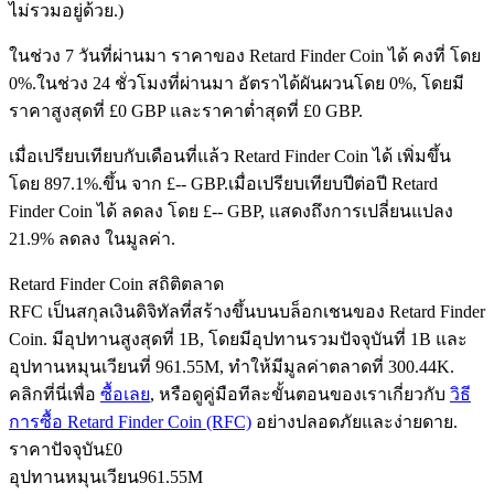
ไม่รวมอยู่ด้วย.)
ในช่วง 7 วันที่ผ่านมา ราคาของ Retard Finder Coin ได้ คงที่ โดย
0%.
ในช่วง 24 ชั่วโมงที่ผ่านมา อัตราได้ผันผวนโดย 0%, โดยมี
ฟิวเจอร์ส USDC
ราคาสูงสุดที่ £0 GBP และราคาต่ำสุดที่ £0 GBP.
ฟิวเจอร์สที่ใช้ USDC เป็นหลักประกัน
เมื่อเปรียบเทียบกับเดือนที่แล้ว Retard Finder Coin ได้ เพิ่มขึ้น
โดย 897.1%.ขึ้น จาก £-- GBP.
เมื่อเปรียบเทียบปีต่อปี Retard
Finder Coin ได้ ลดลง โดย £-- GBP, แสดงถึงการเปลี่ยนแปลง
21.9% ลดลง ในมูลค่า.
Retard Finder Coin สถิติตลาด
RFC เป็นสกุลเงินดิจิทัลที่สร้างขึ้นบนบล็อกเชนของ Retard Finder
Coin. มีอุปทานสูงสุดที่ 1B, โดยมีอุปทานรวมปัจจุบันที่ 1B และ
อุปทานหมุนเวียนที่ 961.55M, ทำให้มีมูลค่าตลาดที่ 300.44K.
คัดลอกการซื้อขาย
คลิกที่นี่เพื่อ
ซื้อเลย
, หรือดูคู่มือทีละขั้นตอนของเราเกี่ยวกับ
วิธี
เข้าร่วมกับเทรดเดอร์ชั้นนำ
การซื้อ Retard Finder Coin (RFC)
อย่างปลอดภัยและง่ายดาย.
ราคาปัจจุบัน
£
0
อุปทานหมุนเวียน
961.55M