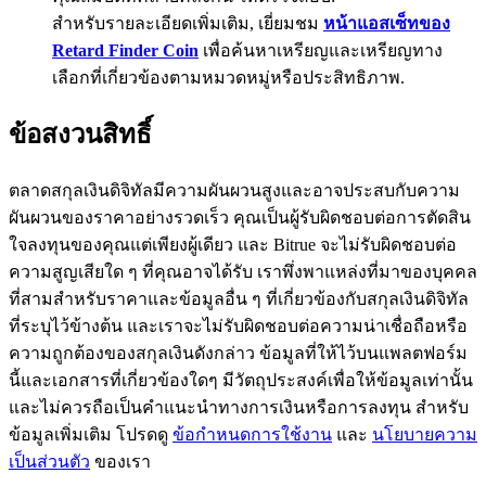
สำหรับรายละเอียดเพิ่มเติม, เยี่ยมชม
หน้าแอสเซ็ทของ
77,777+3k Rewards
Retard Finder Coin
เพื่อค้นหาเหรียญและเหรียญทาง
เลือกที่เกี่ยวข้องตามหมวดหมู่หรือประสิทธิภาพ.
ข้อสงวนสิทธิ์
ตลาดสกุลเงินดิจิทัลมีความผันผวนสูงและอาจประสบกับความ
ผันผวนของราคาอย่างรวดเร็ว คุณเป็นผู้รับผิดชอบต่อการตัดสิน
ใจลงทุนของคุณแต่เพียงผู้เดียว และ Bitrue จะไม่รับผิดชอบต่อ
กิจกรรมเพิ่มเติม
ความสูญเสียใด ๆ ที่คุณอาจได้รับ เราพึ่งพาแหล่งที่มาของบุคคล
ที่สามสำหรับราคาและข้อมูลอื่น ๆ ที่เกี่ยวข้องกับสกุลเงินดิจิทัล
รับรางวัลและสิทธิพิเศษสุดพิเศษ
ที่ระบุไว้ข้างต้น และเราจะไม่รับผิดชอบต่อความน่าเชื่อถือหรือ
ศูนย์รางวัล
ความถูกต้องของสกุลเงินดังกล่าว ข้อมูลที่ให้ไว้บนแพลตฟอร์ม
นี้และเอกสารที่เกี่ยวข้องใดๆ มีวัตถุประสงค์เพื่อให้ข้อมูลเท่านั้น
เข้าสู่ระบบ
ลงชื่อ
และไม่ควรถือเป็นคำแนะนำทางการเงินหรือการลงทุน สำหรับ
ข้อมูลเพิ่มเติม โปรดดู
ข้อกำหนดการใช้งาน
และ
นโยบายความ
เป็นส่วนตัว
ของเรา