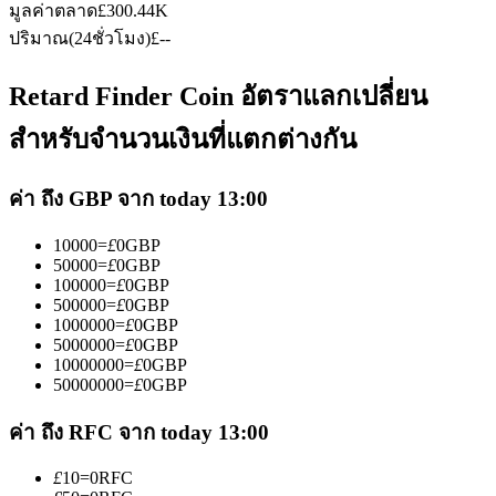
มูลค่าตลาด
£
300.44K
ปริมาณ(24ชั่วโมง)
£
--
Retard Finder Coin อัตราแลกเปลี่ยน
สำหรับจำนวนเงินที่แตกต่างกัน
เป็นเทรดเดอร์คัดลอก
ค่า ถึง GBP จาก today 13:00
เพลิดเพลินกับการแบ่งปันผลกำไรและค่าคอมมิชชั่นการคัด
ลอกการซื้อขาย
10000
=
£
0
GBP
50000
=
£
0
GBP
100000
=
£
0
GBP
500000
=
£
0
GBP
1000000
=
£
0
GBP
5000000
=
£
0
GBP
10000000
=
£
0
GBP
50000000
=
£
0
GBP
ค่า ถึง RFC จาก today 13:00
ข้อมูล
£
10
=
0
RFC