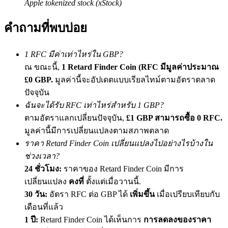
Apple tokenized stock (xStock)
เชิญเพื่อนเพื่อรับรางวัลเงินสด
คำถามที่พบบ่อย
Deposit CASHCAT & Win
1 RFC มีค่าเท่าไหร่ใน GBP?
ณ ขณะนี้,
1 Retard Finder Coin (RFC มีมูลค่าประมาณ
£0 GBP.
มูลค่านี้จะอัปเดตแบบเรียลไทม์ตามอัตราตลาด
ปัจจุบัน
ฉันจะได้รับ RFC เท่าไหร่สำหรับ 1 GBP?
ตามอัตราแลกเปลี่ยนปัจจุบัน,
£1 GBP สามารถซื้อ 0 RFC.
มูลค่านี้มีการเปลี่ยนแปลงตามสภาพตลาด
ราคา Retard Finder Coin เปลี่ยนแปลงไปอย่างไรบ้างใน
Deposit CASHCAT & Win
ช่วงเวลา?
Share 500000 CASHCAT prize pool
24 ชั่วโมง:
ราคาของ Retard Finder Coin มีการ
เปลี่ยนแปลง
คงที่
ตั้งแต่เมื่อวานนี้.
30 วัน:
อัตรา RFC ต่อ GBP ได้
เพิ่มขึ้น
เมื่อเปรียบเทียบกับ
เดือนที่แล้ว
Exclusive for BitMart Users
1 ปี:
Retard Finder Coin ได้เห็นการ
การลดลงของราคา
Register & Trade to Win 500,000 USDT