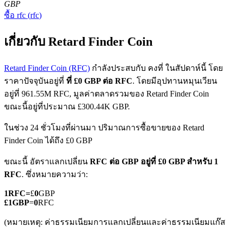
GBP
ซื้อ
rfc
(
rfc
)
เกี่ยวกับ Retard Finder Coin
Retard Finder Coin (RFC)
กำลังประสบกับ คงที่ ในสัปดาห์นี้ โดย
ราคาปัจจุบันอยู่ที่
ที่ £0 GBP ต่อ RFC
. โดยมีอุปทานหมุนเวียน
ฟิวเจอร์ส COIN-M
อยู่ที่ 961.55M RFC, มูลค่าตลาดรวมของ Retard Finder Coin
ฟิวเจอร์สสกุลเงินดิจิทัล
ขณะนี้อยู่ที่ประมาณ £300.44K GBP.
ในช่วง 24 ชั่วโมงที่ผ่านมา ปริมาณการซื้อขายของ Retard
Finder Coin ได้ถึง £0 GBP
TradFi
ขณะนี้ อัตราแลกเปลี่ยน
RFC ต่อ GBP
อยู่ที่ £0 GBP สำหรับ 1
อนุพันธ์ของหุ้น ฟอเร็กซ์ โลหะมีค่า และสินค้าโภคภัณฑ์
RFC
. ซึ่งหมายความว่า:
1
RFC
=
£
0
GBP
£
1
GBP
=
0
RFC
(หมายเหตุ: ค่าธรรมเนียมการแลกเปลี่ยนและค่าธรรมเนียมแก๊ส