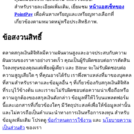
สำหรับรายละเอียดเพิ่มเติม, เยี่ยมชม
หน้าแอสเซ็ทของ
BTC Flexible Staking | Daily Rewards
PointPay
เพื่อค้นหาเหรียญและเหรียญทางเลือกที่
เกี่ยวข้องตามหมวดหมู่หรือประสิทธิภาพ.
ข้อสงวนสิทธิ์
ตลาดสกุลเงินดิจิทัลมีความผันผวนสูงและอาจประสบกับความ
ผันผวนของราคาอย่างรวดเร็ว คุณเป็นผู้รับผิดชอบต่อการตัดสิน
ใจลงทุนของคุณแต่เพียงผู้เดียว และ Bitrue จะไม่รับผิดชอบต่อ
กิจกรรมเพิ่มเติม
ความสูญเสียใด ๆ ที่คุณอาจได้รับ เราพึ่งพาแหล่งที่มาของบุคคล
ที่สามสำหรับราคาและข้อมูลอื่น ๆ ที่เกี่ยวข้องกับสกุลเงินดิจิทัล
รับรางวัลและสิทธิพิเศษสุดพิเศษ
ที่ระบุไว้ข้างต้น และเราจะไม่รับผิดชอบต่อความน่าเชื่อถือหรือ
ศูนย์รางวัล
ความถูกต้องของสกุลเงินดังกล่าว ข้อมูลที่ให้ไว้บนแพลตฟอร์ม
นี้และเอกสารที่เกี่ยวข้องใดๆ มีวัตถุประสงค์เพื่อให้ข้อมูลเท่านั้น
เข้าสู่ระบบ
ลงชื่อ
และไม่ควรถือเป็นคำแนะนำทางการเงินหรือการลงทุน สำหรับ
ข้อมูลเพิ่มเติม โปรดดู
ข้อกำหนดการใช้งาน
และ
นโยบายความ
เป็นส่วนตัว
ของเรา