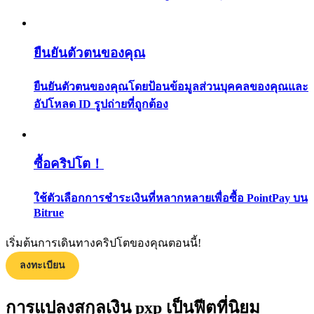
กลยุทธ์การซื้อขาย
เรียนรู้วิธีการรักษาผลกำไร
ยืนยันตัวตนของคุณ
ยืนยันตัวตนของคุณโดยป้อนข้อมูลส่วนบุคคลของคุณและ
อัปโหลด ID รูปถ่ายที่ถูกต้อง
ซื้อคริปโต！
ได้รับ
ใช้ตัวเลือกการชำระเงินที่หลากหลายเพื่อซื้อ PointPay บน
Bitrue
เริ่มต้นการเดินทางคริปโตของคุณตอนนี้!
ลงทะเบียน
การแปลงสกุลเงิน pxp เป็นฟีตที่นิยม
พาวเวอร์พิกกี้