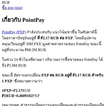
RUB
ซื้อ
pxp
(
pxp
)
เกี่ยวกับ PointPay
PointPay (PXP)
กำลังประสบกับ แนวโน้มขาขึ้น ในสัปดาห์นี้
โดยราคาปัจจุบันอยู่ที่
ที่ ₽2.17 RUB ต่อ PXP
. โดยมีอุปทาน
ฟิวเจอร์ส COIN-M
หมุนเวียนอยู่ที่ 30M PXP, มูลค่าตลาดรวมของ PointPay ขณะนี้
ฟิวเจอร์สสกุลเงินดิจิทัล
อยู่ที่ประมาณ ₽68.2M RUB.
ในช่วง 24 ชั่วโมงที่ผ่านมา ปริมาณการซื้อขายของ PointPay ได้
ถึง ₽1.8M RUB
TradFi
ขณะนี้ อัตราแลกเปลี่ยน
PXP ต่อ RUB
อยู่ที่ ₽2.17 RUB สำหรับ
อนุพันธ์ของหุ้น ฟอเร็กซ์ โลหะมีค่า และสินค้าโภคภัณฑ์
1 PXP
. ซึ่งหมายความว่า:
1
PXP
=
₽
2.17
RUB
₽
1
RUB
=
0.4609102
PXP
(หมายเหตุ: ค่าธรรมเนียมการแลกเปลี่ยนและค่าธรรมเนียมแก๊ส