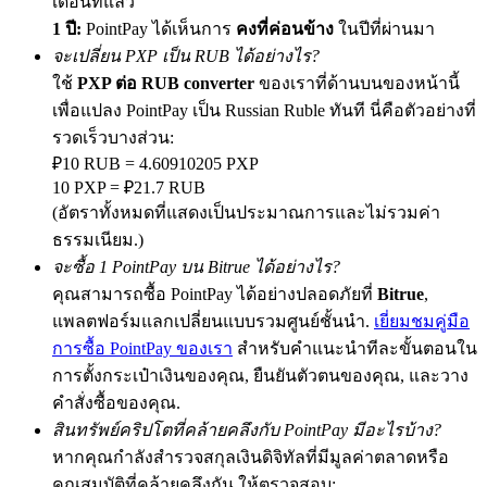
เดือนที่แล้ว
1 ปี:
PointPay ได้เห็นการ
คงที่ค่อนข้าง
ในปีที่ผ่านมา
จะเปลี่ยน PXP เป็น RUB ได้อย่างไร?
ใช้
PXP ต่อ RUB converter
ของเราที่ด้านบนของหน้านี้
Exclusive for BitMart Users
เพื่อแปลง PointPay เป็น Russian Ruble ทันที นี่คือตัวอย่างที่
Register & Trade to Win 500,000 USDT
รวดเร็วบางส่วน:
₽10 RUB = 4.60910205 PXP
10 PXP = ₽21.7 RUB
(อัตราทั้งหมดที่แสดงเป็นประมาณการและไม่รวมค่า
Precious Metals Trading Carnival
ธรรมเนียม.)
Trade Gold & Silver · 33,333 USDT Bonus
จะซื้อ 1 PointPay บน Bitrue ได้อย่างไร?
คุณสามารถซื้อ PointPay ได้อย่างปลอดภัยที่
Bitrue
,
แพลตฟอร์มแลกเปลี่ยนแบบรวมศูนย์ชั้นนำ.
เยี่ยมชมคู่มือ
การซื้อ PointPay ของเรา
สำหรับคำแนะนำทีละขั้นตอนใน
USDT New User Exclusive 10% APR
การตั้งกระเป๋าเงินของคุณ, ยืนยันตัวตนของคุณ, และวาง
USDT Flexible Staking | Daily Rewards
คำสั่งซื้อของคุณ.
สินทรัพย์คริปโตที่คล้ายคลึงกับ PointPay มีอะไรบ้าง?
หากคุณกำลังสำรวจสกุลเงินดิจิทัลที่มีมูลค่าตลาดหรือ
คุณสมบัติที่คล้ายคลึงกัน ให้ตรวจสอบ:
BTC New User Exclusive: 6.5% APR