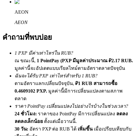
เชิญเพื่อนเพื่อรับรางวัลเงินสด
AEON
BTC Welcome Rewards
AEON
คำถามที่พบบ่อย
1 PXP มีค่าเท่าไหร่ใน RUB?
ณ ขณะนี้,
1 PointPay (PXP มีมูลค่าประมาณ ₽2.17 RUB.
มูลค่านี้จะอัปเดตแบบเรียลไทม์ตามอัตราตลาดปัจจุบัน
ฉันจะได้รับ PXP เท่าไหร่สำหรับ 1 RUB?
ตามอัตราแลกเปลี่ยนปัจจุบัน,
₽1 RUB สามารถซื้อ
BTC Welcome Rewards
0.4609102 PXP.
มูลค่านี้มีการเปลี่ยนแปลงตามสภาพ
ตลาด
Deposit & Trade BTC to Share 25000 USDT prize pool!
ราคา PointPay เปลี่ยนแปลงไปอย่างไรบ้างในช่วงเวลา?
24 ชั่วโมง:
ราคาของ PointPay มีการเปลี่ยนแปลง
ลดลง
ลดลงเล็กน้อย
ตั้งแต่เมื่อวานนี้.
Deposit CASHCAT & Win
30 วัน:
อัตรา PXP ต่อ RUB ได้
เพิ่มขึ้น
เมื่อเปรียบเทียบกับ
Share 500000 CASHCAT prize pool