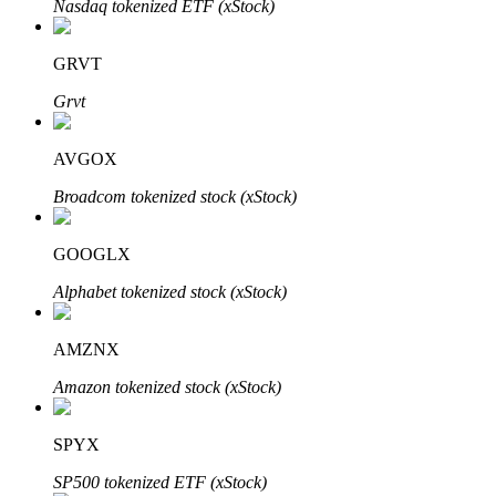
Nasdaq tokenized ETF (xStock)
GRVT
Grvt
AVGOX
พันธมิตร Bitrue
Broadcom tokenized stock (xStock)
มากถึง 65% คอมมิชชั่น!
GOOGLX
Alphabet tokenized stock (xStock)
AMZNX
Amazon tokenized stock (xStock)
SPYX
การแนะนำ
SP500 tokenized ETF (xStock)