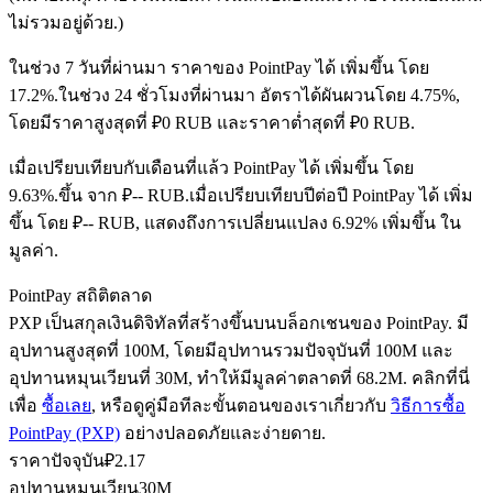
ไม่รวมอยู่ด้วย.)
ในช่วง 7 วันที่ผ่านมา ราคาของ PointPay ได้ เพิ่มขึ้น โดย
ฟิวเจอร์ส USDC
17.2%.
ในช่วง 24 ชั่วโมงที่ผ่านมา อัตราได้ผันผวนโดย 4.75%,
โดยมีราคาสูงสุดที่ ₽0 RUB และราคาต่ำสุดที่ ₽0 RUB.
ฟิวเจอร์สที่ใช้ USDC เป็นหลักประกัน
เมื่อเปรียบเทียบกับเดือนที่แล้ว PointPay ได้ เพิ่มขึ้น โดย
9.63%.ขึ้น จาก ₽-- RUB.
เมื่อเปรียบเทียบปีต่อปี PointPay ได้ เพิ่ม
ขึ้น โดย ₽-- RUB, แสดงถึงการเปลี่ยนแปลง 6.92% เพิ่มขึ้น ใน
มูลค่า.
PointPay สถิติตลาด
PXP เป็นสกุลเงินดิจิทัลที่สร้างขึ้นบนบล็อกเชนของ PointPay. มี
อุปทานสูงสุดที่ 100M, โดยมีอุปทานรวมปัจจุบันที่ 100M และ
คัดลอกการซื้อขาย
อุปทานหมุนเวียนที่ 30M, ทำให้มีมูลค่าตลาดที่ 68.2M. คลิกที่นี่
เพื่อ
ซื้อเลย
, หรือดูคู่มือทีละขั้นตอนของเราเกี่ยวกับ
วิธีการซื้อ
เข้าร่วมกับเทรดเดอร์ชั้นนำ
PointPay (PXP)
อย่างปลอดภัยและง่ายดาย.
ราคาปัจจุบัน
₽
2.17
อุปทานหมุนเวียน
30M