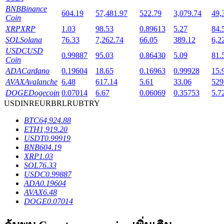
BNB
Binance
604.19
57,481.97
522.79
3,079.74
49,
Coin
XRP
XRP
1.03
98.53
0.89613
5.27
84.
SOL
Solana
76.33
7,262.74
66.05
389.12
6,2
USDC
USD
เงินกู้
0.99887
95.03
0.86430
5.09
81.
Coin
ADA
Cardano
0.19604
18.65
0.16963
0.99928
15.
บริการยืมเงินที่ได้รับการสนับสนุนจาก Crypto
AVAX
Avalanche
6.48
617.14
5.61
33.06
529
DOGE
Dogecoin
0.07014
6.67
0.06069
0.35753
5.7
USD
INR
EUR
BRL
RUB
TRY
BTC
64,924.88
ETH
1,919.20
USDT
0.99919
BNB
604.19
XRP
1.03
SOL
76.33
USDC
0.99887
ลงทุนอัตโนมัติ
ADA
0.19604
AVAX
6.48
คว้าผลกำไรระยะยาวและผลประโยชน์ที่ยืดหยุ่น
DOGE
0.07014