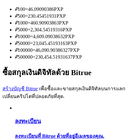
การวิเคราะห์ข้อมูลขนาดใหญ่ รวมถึงข้อมูลการค้า ฯลฯ
₽
100
=
46.09090386
PXP
₽
500
=
230.45451931
PXP
₽
1000
=
460.90903863
PXP
₽
5000
=
2,304.54519316
PXP
₽
10000
=
4,609.09038632
PXP
₽
50000
=
23,045.45193163
PXP
₽
100000
=
46,090.90386327
PXP
₽
500000
=
230,454.51931637
PXP
แนะนำ
ซื้อสกุลเงินดิจิทัลด้วย Bitrue
คู่มือเริ่มต้นฟิวเจอร์ส
สร้างบัญชี Bitrue
เพื่อซื้อและขายสกุลเงินดิจิทัลบนการแลก
เปลี่ยนคริปโตที่ปลอดภัยที่สุด.
ลงทะเบียน
ลงทะเบียนที่ Bitrue ด้วยที่อยู่อีเมลของคุณ.