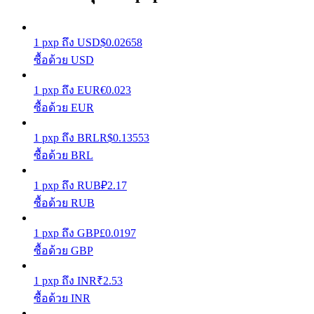
รับรางวัลการแข่งขันทุกวัน
1
pxp
ถึง
USD
$
0.02658
ซื้อด้วย USD
1
pxp
ถึง
EUR
€
0.023
ซื้อด้วย EUR
1
pxp
ถึง
BRL
R$
0.13553
ซื้อด้วย BRL
การปักหลัก
1
pxp
ถึง
RUB
₽
2.17
ซื้อด้วย RUB
ผลตอบแทนสูงและเข้าถึงได้ทันที
1
pxp
ถึง
GBP
£
0.0197
ซื้อด้วย GBP
1
pxp
ถึง
INR
₹
2.53
ซื้อด้วย INR