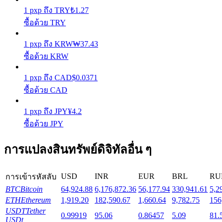
1
pxp
ถึง
TRY
₺
1.27
ซื้อด้วย TRY
Launchpool
1
pxp
ถึง
KRW
₩
37.43
การเซ้งแบบยืดหยุ่นเพื่อรับโทเคนยอดนิยม
ซื้อด้วย KRW
1
pxp
ถึง
CAD
$
0.0371
ซื้อด้วย CAD
1
pxp
ถึง
JPY
¥
4.2
ซื้อด้วย JPY
การแปลงสินทรัพย์ดิจิทัลอื่น ๆ
การล็อค BTR
การลงทุนพิเศษสำหรับผู้ถือ BTR
USD
INR
EUR
BRL
RU
การเข้ารหัสลับ
BTC
Bitcoin
64,924.88
6,176,872.36
56,177.94
330,941.61
5,2
ETH
Ethereum
1,919.20
182,590.67
1,660.64
9,782.75
156
USDT
Tether
0.99919
95.06
0.86457
5.09
81.
USDt