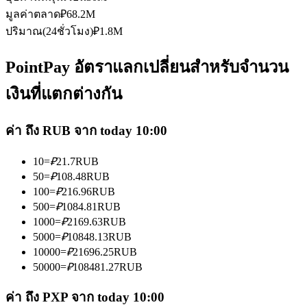
มูลค่าตลาด
₽
68.2M
ปริมาณ(24ชั่วโมง)
₽
1.8M
PointPay อัตราแลกเปลี่ยนสำหรับจำนวน
เงินที่แตกต่างกัน
เป็นเทรดเดอร์คัดลอก
เพลิดเพลินกับการแบ่งปันผลกำไรและค่าคอมมิชชั่นการคัด
ค่า ถึง RUB จาก today 10:00
ลอกการซื้อขาย
10
=
₽
21.7
RUB
50
=
₽
108.48
RUB
100
=
₽
216.96
RUB
500
=
₽
1084.81
RUB
1000
=
₽
2169.63
RUB
5000
=
₽
10848.13
RUB
10000
=
₽
21696.25
RUB
50000
=
₽
108481.27
RUB
ข้อมูล
ค่า ถึง PXP จาก today 10:00