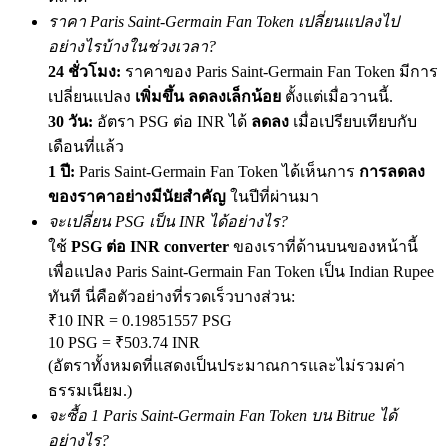
ราคา Paris Saint-Germain Fan Token เปลี่ยนแปลงไป
อย่างไรบ้างในช่วงเวลา?
24 ชั่วโมง:
ราคาของ Paris Saint-Germain Fan Token มีการ
Exclusive for BitMart Users
เปลี่ยนแปลง
เพิ่มขึ้น ลดลงเล็กน้อย
ตั้งแต่เมื่อวานนี้.
Register & Trade to Win 500,000 USDT
30 วัน:
อัตรา PSG ต่อ INR ได้
ลดลง
เมื่อเปรียบเทียบกับ
เดือนที่แล้ว
1 ปี:
Paris Saint-Germain Fan Token ได้เห็นการ
การลดลง
ของราคาอย่างมีนัยสำคัญ
ในปีที่ผ่านมา
Precious Metals Trading Carnival
จะเปลี่ยน PSG เป็น INR ได้อย่างไร?
Trade Gold & Silver · 33,333 USDT Bonus
ใช้
PSG ต่อ INR converter
ของเราที่ด้านบนของหน้านี้
เพื่อแปลง Paris Saint-Germain Fan Token เป็น Indian Rupee
ทันที นี่คือตัวอย่างที่รวดเร็วบางส่วน:
₹10 INR = 0.19851557 PSG
USDT New User Exclusive 10% APR
10 PSG = ₹503.74 INR
USDT Flexible Staking | Daily Rewards
(อัตราทั้งหมดที่แสดงเป็นประมาณการและไม่รวมค่า
ธรรมเนียม.)
จะซื้อ 1 Paris Saint-Germain Fan Token บน Bitrue ได้
อย่างไร?
BTC New User Exclusive: 6.5% APR