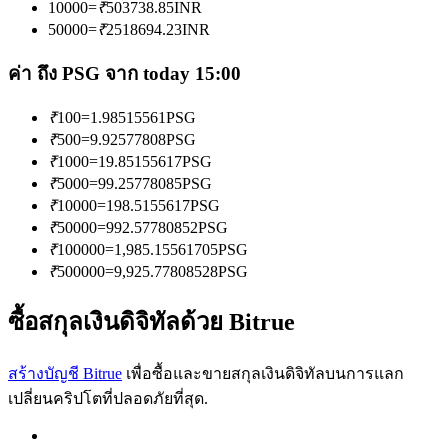
10000
=
₹
503738.85
INR
การวิเคราะห์ข้อมูลขนาดใหญ่ รวมถึงข้อมูลการค้า ฯลฯ
50000
=
₹
2518694.23
INR
ค่า ถึง PSG จาก today 15:00
₹
100
=
1.98515561
PSG
₹
500
=
9.92577808
PSG
₹
1000
=
19.85155617
PSG
₹
5000
=
99.25778085
PSG
₹
10000
=
198.5155617
PSG
แนะนำ
₹
50000
=
992.57780852
PSG
₹
100000
=
1,985.15561705
PSG
คู่มือเริ่มต้นฟิวเจอร์ส
₹
500000
=
9,925.77808528
PSG
ซื้อสกุลเงินดิจิทัลด้วย Bitrue
สร้างบัญชี Bitrue
เพื่อซื้อและขายสกุลเงินดิจิทัลบนการแลก
เปลี่ยนคริปโตที่ปลอดภัยที่สุด.