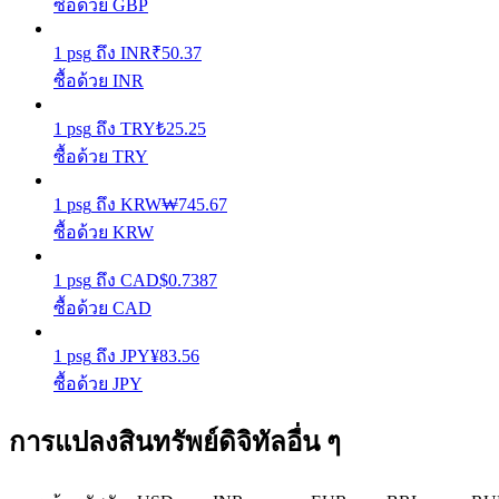
ซื้อด้วย GBP
1
psg
ถึง
INR
₹
50.37
Launchpool
ซื้อด้วย INR
การเซ้งแบบยืดหยุ่นเพื่อรับโทเคนยอดนิยม
1
psg
ถึง
TRY
₺
25.25
ซื้อด้วย TRY
1
psg
ถึง
KRW
₩
745.67
ซื้อด้วย KRW
1
psg
ถึง
CAD
$
0.7387
ซื้อด้วย CAD
การล็อค BTR
1
psg
ถึง
JPY
¥
83.56
การลงทุนพิเศษสำหรับผู้ถือ BTR
ซื้อด้วย JPY
การแปลงสินทรัพย์ดิจิทัลอื่น ๆ