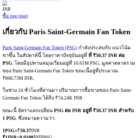
INR
ซื้อ
psg
(
psg
)
เกี่ยวกับ Paris Saint-Germain Fan Token
Paris Saint-Germain Fan Token (PSG)
กำลังประสบกับ แนวโน้ม
ฟิวเจอร์ส COIN-M
ขาขึ้น ในสัปดาห์นี้ โดยราคาปัจจุบันอยู่ที่
ที่ ₹50.37 INR ต่อ
PSG
. โดยมีอุปทานหมุนเวียนอยู่ที่ 16.61M PSG, มูลค่าตลาดรวม
ฟิวเจอร์สสกุลเงินดิจิทัล
ของ Paris Saint-Germain Fan Token ขณะนี้อยู่ที่ประมาณ
₹800.73M INR.
TradFi
ในช่วง 24 ชั่วโมงที่ผ่านมา ปริมาณการซื้อขายของ Paris Saint-
Germain Fan Token ได้ถึง ₹74.24K INR
อนุพันธ์ของหุ้น ฟอเร็กซ์ โลหะมีค่า และสินค้าโภคภัณฑ์
ขณะนี้ อัตราแลกเปลี่ยน
PSG ต่อ INR
อยู่ที่ ₹50.37 INR สำหรับ
1 PSG
. ซึ่งหมายความว่า:
1
PSG
=
₹
50.37
INR
₹
1
INR
=
0.01985155
PSG