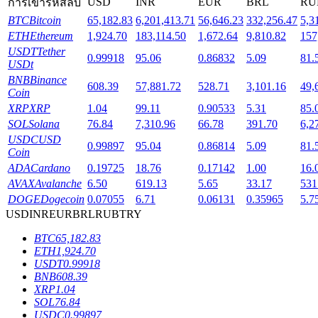
USD
INR
EUR
BRL
RU
การเข้ารหัสลับ
BTC
Bitcoin
65,182.83
6,201,413.71
56,646.23
332,256.47
5,3
ETH
Ethereum
1,924.70
183,114.50
1,672.64
9,810.82
157
USDT
Tether
0.99918
95.06
0.86832
5.09
81.
USDt
เงินกู้
BNB
Binance
608.39
57,881.72
528.71
3,101.16
49,
Coin
บริการยืมเงินที่ได้รับการสนับสนุนจาก Crypto
XRP
XRP
1.04
99.11
0.90533
5.31
85.
SOL
Solana
76.84
7,310.96
66.78
391.70
6,2
USDC
USD
0.99897
95.04
0.86814
5.09
81.
Coin
ADA
Cardano
0.19725
18.76
0.17142
1.00
16.
AVAX
Avalanche
6.50
619.13
5.65
33.17
531
DOGE
Dogecoin
0.07055
6.71
0.06131
0.35965
5.7
USD
INR
EUR
BRL
RUB
TRY
BTC
65,182.83
ETH
1,924.70
ลงทุนอัตโนมัติ
USDT
0.99918
BNB
608.39
คว้าผลกำไรระยะยาวและผลประโยชน์ที่ยืดหยุ่น
XRP
1.04
SOL
76.84
USDC
0.99897