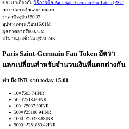
ของเราเกี่ยวกับ
วิธีการซื้อ Paris Saint-Germain Fan Token (PSG)
อย่างปลอดภัยและง่ายดาย.
ราคาปัจจุบัน
₹
50.37
อุปทานหมุนเวียน
16.61M
มูลค่าตลาด
₹
800.73M
ปริมาณ(24ชั่วโมง)
₹
74.24K
เป็นเทรดเดอร์คัดลอก
เพลิดเพลินกับการแบ่งปันผลกำไรและค่าคอมมิชชั่นการคัด
Paris Saint-Germain Fan Token อัตรา
ลอกการซื้อขาย
แลกเปลี่ยนสำหรับจำนวนเงินที่แตกต่างกัน
ค่า ถึง INR จาก today 15:00
10
=
₹
503.74
INR
50
=
₹
2518.69
INR
100
=
₹
5037.39
INR
500
=
₹
25186.94
INR
1000
=
₹
50373.88
INR
ข้อมูล
5000
=
₹
251869.42
INR