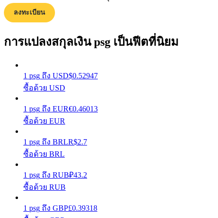
ลงทะเบียน
รับรางวัลการแข่งขันทุกวัน
การแปลงสกุลเงิน psg เป็นฟีตที่นิยม
1
psg
ถึง
USD
$
0.52947
ซื้อด้วย USD
1
psg
ถึง
EUR
€
0.46013
ซื้อด้วย EUR
การปักหลัก
1
psg
ถึง
BRL
R$
2.7
ผลตอบแทนสูงและเข้าถึงได้ทันที
ซื้อด้วย BRL
1
psg
ถึง
RUB
₽
43.2
ซื้อด้วย RUB
1
psg
ถึง
GBP
£
0.39318