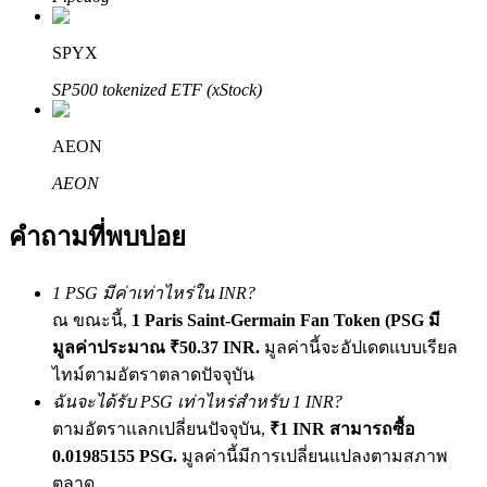
เชิญเพื่อนเพื่อรับรางวัลเงินสด
SPYX
BTC Welcome Rewards
SP500 tokenized ETF (xStock)
AEON
AEON
คำถามที่พบบ่อย
1 PSG มีค่าเท่าไหร่ใน INR?
BTC Welcome Rewards
ณ ขณะนี้,
1 Paris Saint-Germain Fan Token (PSG มี
มูลค่าประมาณ ₹50.37 INR.
มูลค่านี้จะอัปเดตแบบเรียล
Deposit & Trade BTC to Share 25000 USDT prize pool!
ไทม์ตามอัตราตลาดปัจจุบัน
ฉันจะได้รับ PSG เท่าไหร่สำหรับ 1 INR?
ตามอัตราแลกเปลี่ยนปัจจุบัน,
₹1 INR สามารถซื้อ
Deposit CASHCAT & Win
0.01985155 PSG.
มูลค่านี้มีการเปลี่ยนแปลงตามสภาพ
ตลาด
Share 500000 CASHCAT prize pool