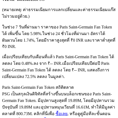
(หมายเหตุ: ค่าธรรมเนียมการแลกเปลี่ยนและค่าธรรมเนียมแก๊ส
ไม่รวมอยู่ด้วย.)
ฟิวเจอร์ส USDC
ในช่วง 7 วันที่ผ่านมา ราคาของ Paris Saint-Germain Fan Token
ฟิวเจอร์สที่ใช้ USDC เป็นหลักประกัน
ได้ เพิ่มขึ้น โดย 5.98%.
ในช่วง 24 ชั่วโมงที่ผ่านมา อัตราได้
ผันผวนโดย 1.74%, โดยมีราคาสูงสุดที่ ₹0 INR และราคาต่ำสุดที่
₹0 INR.
เมื่อเปรียบเทียบกับเดือนที่แล้ว Paris Saint-Germain Fan Token ได้
ลดลง โดย 0.48%.ลง จาก ₹-- INR.
เมื่อเปรียบเทียบปีต่อปี Paris
Saint-Germain Fan Token ได้ ลดลง โดย ₹-- INR, แสดงถึงการ
เปลี่ยนแปลง 72.5% ลดลง ในมูลค่า.
Paris Saint-Germain Fan Token สถิติตลาด
คัดลอกการซื้อขาย
PSG เป็นสกุลเงินดิจิทัลที่สร้างขึ้นบนบล็อกเชนของ Paris Saint-
เข้าร่วมกับเทรดเดอร์ชั้นนำ
Germain Fan Token. มีอุปทานสูงสุดที่ 19.89M, โดยมีอุปทานรวม
ปัจจุบันที่ 19.89M และอุปทานหมุนเวียนที่ 16.61M, ทำให้มีมูลค่า
ตลาดที่ 800.73M. คลิกที่นี่เพื่อ
ซื้อเลย
, หรือดูคู่มือทีละขั้นตอน