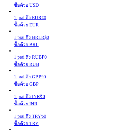
ซื้อด้วย USD
รับรางวัลการแข่งขันทุกวัน
1
prai
ถึง
EUR
€
0
ซื้อด้วย EUR
1
prai
ถึง
BRL
R$
0
ซื้อด้วย BRL
1
prai
ถึง
RUB
₽
0
ซื้อด้วย RUB
การปักหลัก
1
prai
ถึง
GBP
£
0
ซื้อด้วย GBP
ผลตอบแทนสูงและเข้าถึงได้ทันที
1
prai
ถึง
INR
₹
0
ซื้อด้วย INR
1
prai
ถึง
TRY
₺
0
ซื้อด้วย TRY