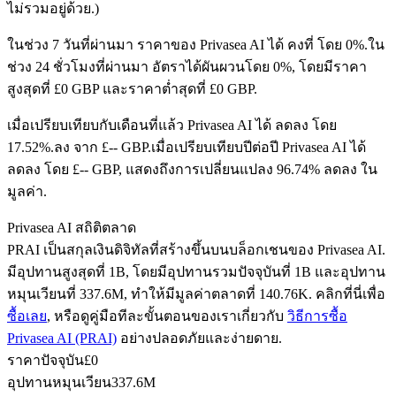
ไม่รวมอยู่ด้วย.)
ในช่วง 7 วันที่ผ่านมา ราคาของ Privasea AI ได้ คงที่ โดย 0%.
ใน
ช่วง 24 ชั่วโมงที่ผ่านมา อัตราได้ผันผวนโดย 0%, โดยมีราคา
ฟิวเจอร์ส USDC
สูงสุดที่ £0 GBP และราคาต่ำสุดที่ £0 GBP.
ฟิวเจอร์สที่ใช้ USDC เป็นหลักประกัน
เมื่อเปรียบเทียบกับเดือนที่แล้ว Privasea AI ได้ ลดลง โดย
17.52%.ลง จาก £-- GBP.
เมื่อเปรียบเทียบปีต่อปี Privasea AI ได้
ลดลง โดย £-- GBP, แสดงถึงการเปลี่ยนแปลง 96.74% ลดลง ใน
มูลค่า.
Privasea AI สถิติตลาด
PRAI เป็นสกุลเงินดิจิทัลที่สร้างขึ้นบนบล็อกเชนของ Privasea AI.
มีอุปทานสูงสุดที่ 1B, โดยมีอุปทานรวมปัจจุบันที่ 1B และอุปทาน
หมุนเวียนที่ 337.6M, ทำให้มีมูลค่าตลาดที่ 140.76K. คลิกที่นี่เพื่อ
คัดลอกการซื้อขาย
ซื้อเลย
, หรือดูคู่มือทีละขั้นตอนของเราเกี่ยวกับ
วิธีการซื้อ
เข้าร่วมกับเทรดเดอร์ชั้นนำ
Privasea AI (PRAI)
อย่างปลอดภัยและง่ายดาย.
ราคาปัจจุบัน
£
0
อุปทานหมุนเวียน
337.6M