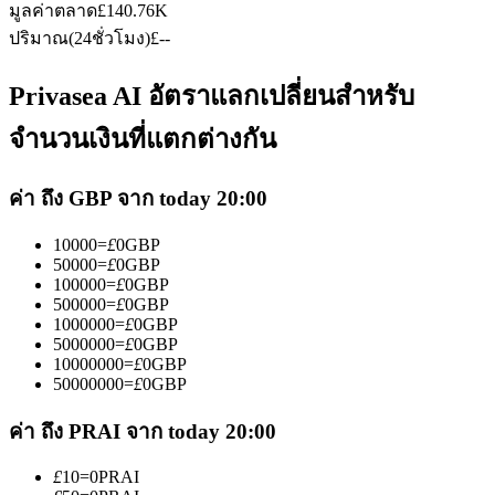
มูลค่าตลาด
£
140.76K
ปริมาณ(24ชั่วโมง)
£
--
Privasea AI อัตราแลกเปลี่ยนสำหรับ
จำนวนเงินที่แตกต่างกัน
เป็นเทรดเดอร์คัดลอก
ค่า ถึง GBP จาก today 20:00
เพลิดเพลินกับการแบ่งปันผลกำไรและค่าคอมมิชชั่นการคัด
ลอกการซื้อขาย
10000
=
£
0
GBP
50000
=
£
0
GBP
100000
=
£
0
GBP
500000
=
£
0
GBP
1000000
=
£
0
GBP
5000000
=
£
0
GBP
10000000
=
£
0
GBP
50000000
=
£
0
GBP
ค่า ถึง PRAI จาก today 20:00
ข้อมูล
£
10
=
0
PRAI