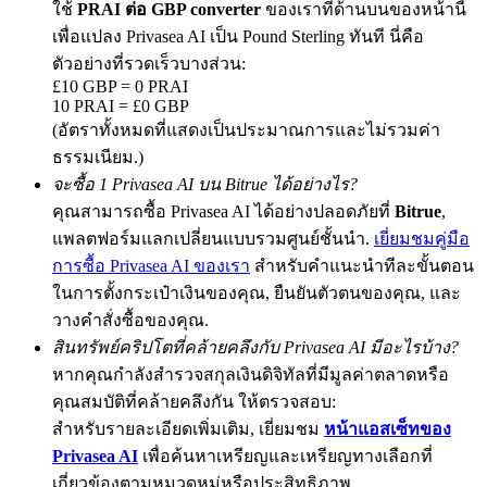
ใช้
PRAI ต่อ GBP converter
ของเราที่ด้านบนของหน้านี้
เพื่อแปลง Privasea AI เป็น Pound Sterling ทันที นี่คือ
ตัวอย่างที่รวดเร็วบางส่วน:
£10 GBP = 0 PRAI
Exclusive for BitMart Users
10 PRAI = £0 GBP
(อัตราทั้งหมดที่แสดงเป็นประมาณการและไม่รวมค่า
Register & Trade to Win 500,000 USDT
ธรรมเนียม.)
จะซื้อ 1 Privasea AI บน Bitrue ได้อย่างไร?
คุณสามารถซื้อ Privasea AI ได้อย่างปลอดภัยที่
Bitrue
,
Precious Metals Trading Carnival
แพลตฟอร์มแลกเปลี่ยนแบบรวมศูนย์ชั้นนำ.
เยี่ยมชมคู่มือ
Trade Gold & Silver · 33,333 USDT Bonus
การซื้อ Privasea AI ของเรา
สำหรับคำแนะนำทีละขั้นตอน
ในการตั้งกระเป๋าเงินของคุณ, ยืนยันตัวตนของคุณ, และ
วางคำสั่งซื้อของคุณ.
สินทรัพย์คริปโตที่คล้ายคลึงกับ Privasea AI มีอะไรบ้าง?
USDT New User Exclusive 10% APR
หากคุณกำลังสำรวจสกุลเงินดิจิทัลที่มีมูลค่าตลาดหรือ
USDT Flexible Staking | Daily Rewards
คุณสมบัติที่คล้ายคลึงกัน ให้ตรวจสอบ:
สำหรับรายละเอียดเพิ่มเติม, เยี่ยมชม
หน้าแอสเซ็ทของ
Privasea AI
เพื่อค้นหาเหรียญและเหรียญทางเลือกที่
เกี่ยวข้องตามหมวดหมู่หรือประสิทธิภาพ.
BTC New User Exclusive: 6.5% APR