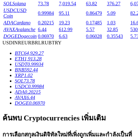
SOL
Solana
73.78
7,019.54
63.82
376.27
6,0
USDC
USD
0.99984
95.11
0.86479
5.09
82.
Coin
ADA
Cardano
0.20215
19.23
0.17485
1.03
16.
AVAX
Avalanche
6.44
612.99
5.57
32.85
530
เงินกู้
DOGE
Dogecoin
0.06970
6.63
0.06028
0.35543
5.7
USD
INR
EUR
BRL
RUB
TRY
บริการยืมเงินที่ได้รับการสนับสนุนจาก Crypto
BTC
64,929.27
ETH
1,913.28
USDT
0.99934
BNB
592.44
XRP
1.02
SOL
73.78
USDC
0.99984
ADA
0.20215
AVAX
6.44
DOGE
0.06970
ลงทุนอัตโนมัติ
ค้นพบ Cryptocurrencies เพิ่มเติม
คว้าผลกำไรระยะยาวและผลประโยชน์ที่ยืดหยุ่น
การเลือกสกุลเงินดิจิทัลใหม่ที่เพิ่งถูกเพิ่มและกำลังเป็นที่