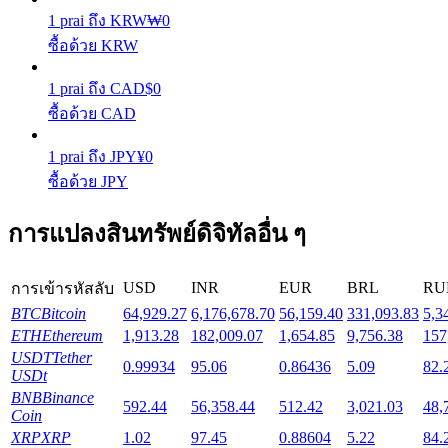
1
prai
ถึง
KRW
₩
0
ซื้อด้วย KRW
Launchpool
1
prai
ถึง
CAD
$
0
การเซ้งแบบยืดหยุ่นเพื่อรับโทเคนยอดนิยม
ซื้อด้วย CAD
1
prai
ถึง
JPY
¥
0
ซื้อด้วย JPY
การแปลงสินทรัพย์ดิจิทัลอื่น ๆ
USD
INR
EUR
BRL
RU
การเข้ารหัสลับ
การล็อค BTR
BTC
Bitcoin
64,929.27
6,176,678.70
56,159.40
331,093.83
5,3
ETH
Ethereum
1,913.28
182,009.07
1,654.85
9,756.38
157
การลงทุนพิเศษสำหรับผู้ถือ BTR
USDT
Tether
0.99934
95.06
0.86436
5.09
82.
USDt
BNB
Binance
592.44
56,358.44
512.42
3,021.03
48,
Coin
XRP
XRP
1.02
97.45
0.88604
5.22
84.