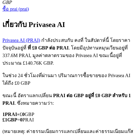
GBP
ซื้อ
prai
(
prai
)
เกี่ยวกับ Privasea AI
Privasea AI (PRAI)
กำลังประสบกับ คงที่ ในสัปดาห์นี้ โดยราคา
ปัจจุบันอยู่ที่
ที่ £0 GBP ต่อ PRAI
. โดยมีอุปทานหมุนเวียนอยู่ที่
ฟิวเจอร์ส COIN-M
337.6M PRAI, มูลค่าตลาดรวมของ Privasea AI ขณะนี้อยู่ที่
ฟิวเจอร์สสกุลเงินดิจิทัล
ประมาณ £140.76K GBP.
ในช่วง 24 ชั่วโมงที่ผ่านมา ปริมาณการซื้อขายของ Privasea AI
ได้ถึง £0 GBP
TradFi
ขณะนี้ อัตราแลกเปลี่ยน
PRAI ต่อ GBP
อยู่ที่ £0 GBP สำหรับ 1
อนุพันธ์ของหุ้น ฟอเร็กซ์ โลหะมีค่า และสินค้าโภคภัณฑ์
PRAI
. ซึ่งหมายความว่า:
1
PRAI
=
£
0
GBP
£
1
GBP
=
0
PRAI
(หมายเหตุ: ค่าธรรมเนียมการแลกเปลี่ยนและค่าธรรมเนียมแก๊ส