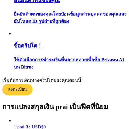
ยืนยันตัวตนของคุณ
กลยุทธ์การซื้อขาย
ยืนยันตัวตนของคุณโดยป้อนข้อมูลส่วนบุคคลของคุณและ
เรียนรู้วิธีการรักษาผลกำไร
อัปโหลด ID รูปถ่ายที่ถูกต้อง
ซื้อคริปโต！
ใช้ตัวเลือกการชำระเงินที่หลากหลายเพื่อซื้อ Privasea AI
บน Bitrue
ได้รับ
เริ่มต้นการเดินทางคริปโตของคุณตอนนี้!
ลงทะเบียน
การแปลงสกุลเงิน prai เป็นฟีตที่นิยม
1
prai
ถึง
USD
$
0
พาวเวอร์พิกกี้