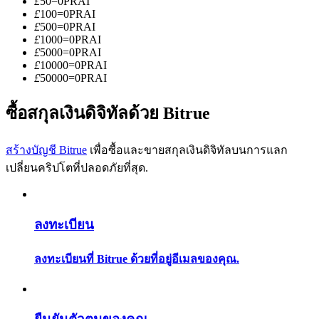
£
50
=
0
PRAI
การวิเคราะห์ข้อมูลขนาดใหญ่ รวมถึงข้อมูลการค้า ฯลฯ
£
100
=
0
PRAI
£
500
=
0
PRAI
£
1000
=
0
PRAI
£
5000
=
0
PRAI
£
10000
=
0
PRAI
£
50000
=
0
PRAI
ซื้อสกุลเงินดิจิทัลด้วย Bitrue
สร้างบัญชี Bitrue
เพื่อซื้อและขายสกุลเงินดิจิทัลบนการแลก
แนะนำ
เปลี่ยนคริปโตที่ปลอดภัยที่สุด.
คู่มือเริ่มต้นฟิวเจอร์ส
ลงทะเบียน
ลงทะเบียนที่ Bitrue ด้วยที่อยู่อีเมลของคุณ.