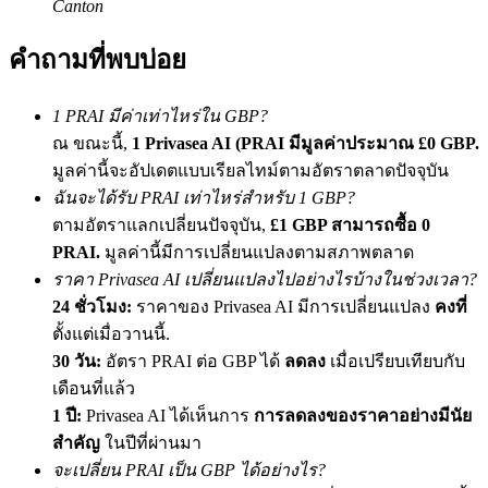
Canton
เชิญเพื่อนเพื่อรับรางวัลเงินสด
คำถามที่พบบ่อย
BTC Welcome Rewards
1 PRAI มีค่าเท่าไหร่ใน GBP?
ณ ขณะนี้,
1 Privasea AI (PRAI มีมูลค่าประมาณ £0 GBP.
มูลค่านี้จะอัปเดตแบบเรียลไทม์ตามอัตราตลาดปัจจุบัน
ฉันจะได้รับ PRAI เท่าไหร่สำหรับ 1 GBP?
ตามอัตราแลกเปลี่ยนปัจจุบัน,
£1 GBP สามารถซื้อ 0
PRAI.
มูลค่านี้มีการเปลี่ยนแปลงตามสภาพตลาด
ราคา Privasea AI เปลี่ยนแปลงไปอย่างไรบ้างในช่วงเวลา?
24 ชั่วโมง:
ราคาของ Privasea AI มีการเปลี่ยนแปลง
คงที่
BTC Welcome Rewards
ตั้งแต่เมื่อวานนี้.
Deposit & Trade BTC to Share 25000 USDT prize pool!
30 วัน:
อัตรา PRAI ต่อ GBP ได้
ลดลง
เมื่อเปรียบเทียบกับ
เดือนที่แล้ว
1 ปี:
Privasea AI ได้เห็นการ
การลดลงของราคาอย่างมีนัย
สำคัญ
ในปีที่ผ่านมา
Deposit CASHCAT & Win
จะเปลี่ยน PRAI เป็น GBP ได้อย่างไร?
Share 500000 CASHCAT prize pool