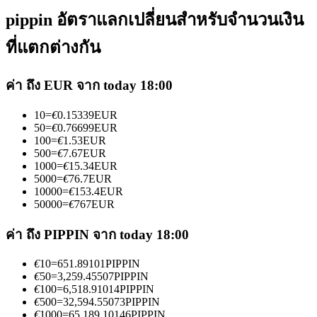
pippin อัตราแลกเปลี่ยนสำหรับจำนวนเงิน
ที่แตกต่างกัน
ค่า ถึง EUR จาก today 18:00
เป็นเทรดเดอร์คัดลอก
10
=
€
0.15339
EUR
เพลิดเพลินกับการแบ่งปันผลกำไรและค่าคอมมิชชั่นการคัด
50
=
€
0.76699
EUR
100
=
€
1.53
EUR
ลอกการซื้อขาย
500
=
€
7.67
EUR
1000
=
€
15.34
EUR
5000
=
€
76.7
EUR
10000
=
€
153.4
EUR
50000
=
€
767
EUR
ค่า ถึง PIPPIN จาก today 18:00
€
10
=
651.89101
PIPPIN
€
50
=
3,259.45507
PIPPIN
€
100
=
6,518.91014
PIPPIN
ข้อมูล
€
500
=
32,594.55073
PIPPIN
€
1000
=
65,189.10146
PIPPIN