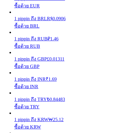
ซื้อด้วย EUR
รับรางวัลการแข่งขันทุกวัน
1
pippin
ถึง
BRL
R$
0.0906
ซื้อด้วย BRL
1
pippin
ถึง
RUB
₽
1.46
ซื้อด้วย RUB
1
pippin
ถึง
GBP
£
0.01311
ซื้อด้วย GBP
การปักหลัก
1
pippin
ถึง
INR
₹
1.69
ซื้อด้วย INR
ผลตอบแทนสูงและเข้าถึงได้ทันที
1
pippin
ถึง
TRY
₺
0.84483
ซื้อด้วย TRY
1
pippin
ถึง
KRW
₩
25.12
ซื้อด้วย KRW