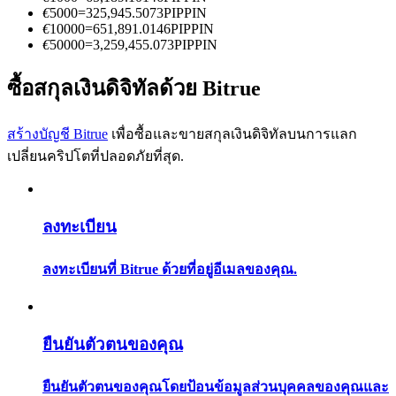
การวิเคราะห์ข้อมูลขนาดใหญ่ รวมถึงข้อมูลการค้า ฯลฯ
€
5000
=
325,945.5073
PIPPIN
€
10000
=
651,891.0146
PIPPIN
€
50000
=
3,259,455.073
PIPPIN
ซื้อสกุลเงินดิจิทัลด้วย Bitrue
สร้างบัญชี Bitrue
เพื่อซื้อและขายสกุลเงินดิจิทัลบนการแลก
เปลี่ยนคริปโตที่ปลอดภัยที่สุด.
แนะนำ
ลงทะเบียน
คู่มือเริ่มต้นฟิวเจอร์ส
ลงทะเบียนที่ Bitrue ด้วยที่อยู่อีเมลของคุณ.
ยืนยันตัวตนของคุณ
ยืนยันตัวตนของคุณโดยป้อนข้อมูลส่วนบุคคลของคุณและ