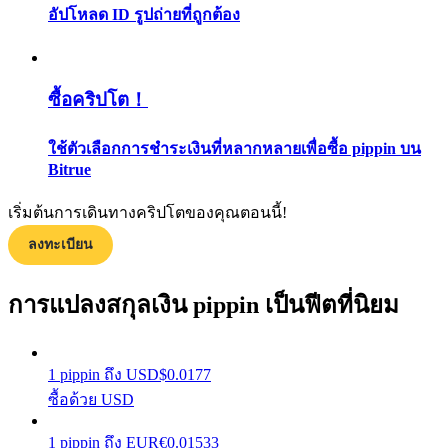
อัปโหลด ID รูปถ่ายที่ถูกต้อง
กลยุทธ์การซื้อขาย
เรียนรู้วิธีการรักษาผลกำไร
ซื้อคริปโต！
ใช้ตัวเลือกการชำระเงินที่หลากหลายเพื่อซื้อ pippin บน
Bitrue
เริ่มต้นการเดินทางคริปโตของคุณตอนนี้!
ได้รับ
ลงทะเบียน
การแปลงสกุลเงิน pippin เป็นฟีตที่นิยม
1
pippin
ถึง
USD
$
0.0177
ซื้อด้วย USD
1
pippin
ถึง
EUR
€
0.01533
พาวเวอร์พิกกี้