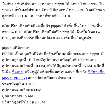
ในช่วง 7 วันที่ผ่านมา ราคาของ pippin ได้ ลดลง โดย 1.99%.
ใน
ช่วง 24 ชั่วโมงที่ผ่านมา อัตราได้ผันผวนโดย 0.22%, โดยมีราคา
สูงสุดที่ €0 EUR และราคาต่ำสุดที่ €0 EUR.
ฟิวเจอร์ส USDC
เมื่อเปรียบเทียบกับเดือนที่แล้ว pippin ได้ เพิ่มขึ้น โดย 3.5%.ขึ้น
ฟิวเจอร์สที่ใช้ USDC เป็นหลักประกัน
จาก €-- EUR.
เมื่อเปรียบเทียบปีต่อปี pippin ได้ เพิ่มขึ้น โดย €--
EUR, แสดงถึงการเปลี่ยนแปลง 0.44% เพิ่มขึ้น ในมูลค่า.
pippin สถิติตลาด
PIPPIN เป็นสกุลเงินดิจิทัลที่สร้างขึ้นบนบล็อกเชนของ pippin. มี
อุปทานสูงสุดที่ 1B, โดยมีอุปทานรวมปัจจุบันที่ 1000M และ
อุปทานหมุนเวียนที่ 1000M, ทำให้มีมูลค่าตลาดที่ 15.6M. คลิกที่
นี่เพื่อ
ซื้อเลย
, หรือดูคู่มือทีละขั้นตอนของเราเกี่ยวกับ
วิธีการซื้อ
pippin (PIPPIN)
อย่างปลอดภัยและง่ายดาย.
คัดลอกการซื้อขาย
ราคาปัจจุบัน
€
0.01533
อุปทานหมุนเวียน
1000M
เข้าร่วมกับเทรดเดอร์ชั้นนำ
มูลค่าตลาด
€
15.6M
ปริมาณ(24ชั่วโมง)
€
20.5M