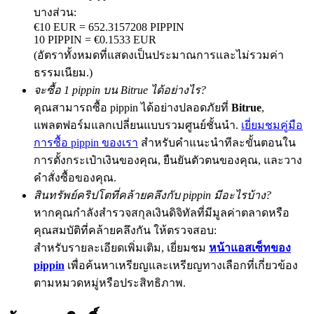
บางส่วน:
€10 EUR = 652.3157208 PIPPIN
10 PIPPIN = €0.1533 EUR
(อัตราทั้งหมดที่แสดงเป็นประมาณการและไม่รวมค่า
Exclusive for BitMart Users
ธรรมเนียม.)
Register & Trade to Win 500,000 USDT
จะซื้อ 1 pippin บน Bitrue ได้อย่างไร?
คุณสามารถซื้อ pippin ได้อย่างปลอดภัยที่
Bitrue
,
แพลตฟอร์มแลกเปลี่ยนแบบรวมศูนย์ชั้นนำ.
เยี่ยมชมคู่มือ
การซื้อ pippin ของเรา
สำหรับคำแนะนำทีละขั้นตอนใน
Precious Metals Trading Carnival
การตั้งกระเป๋าเงินของคุณ, ยืนยันตัวตนของคุณ, และวาง
Trade Gold & Silver · 33,333 USDT Bonus
คำสั่งซื้อของคุณ.
สินทรัพย์คริปโตที่คล้ายคลึงกับ pippin มีอะไรบ้าง?
หากคุณกำลังสำรวจสกุลเงินดิจิทัลที่มีมูลค่าตลาดหรือ
USDT New User Exclusive 10% APR
คุณสมบัติที่คล้ายคลึงกัน ให้ตรวจสอบ:
สำหรับรายละเอียดเพิ่มเติม, เยี่ยมชม
หน้าแอสเซ็ทของ
USDT Flexible Staking | Daily Rewards
pippin
เพื่อค้นหาเหรียญและเหรียญทางเลือกที่เกี่ยวข้อง
ตามหมวดหมู่หรือประสิทธิภาพ.
BTC New User Exclusive: 6.5% APR