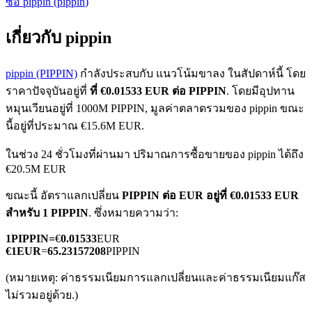
ซื้อ
pippin
(
pippin
)
เกี่ยวกับ pippin
pippin (PIPPIN)
กำลังประสบกับ แนวโน้มขาลง ในสัปดาห์นี้ โดย
ราคาปัจจุบันอยู่ที่
ที่ €0.01533 EUR ต่อ PIPPIN
. โดยมีอุปทาน
หมุนเวียนอยู่ที่ 1000M PIPPIN, มูลค่าตลาดรวมของ pippin ขณะ
ฟิวเจอร์ส COIN-M
นี้อยู่ที่ประมาณ €15.6M EUR.
ฟิวเจอร์สสกุลเงินดิจิทัล
ในช่วง 24 ชั่วโมงที่ผ่านมา ปริมาณการซื้อขายของ pippin ได้ถึง
€20.5M EUR
TradFi
ขณะนี้ อัตราแลกเปลี่ยน
PIPPIN ต่อ EUR
อยู่ที่ €0.01533 EUR
สำหรับ 1 PIPPIN
. ซึ่งหมายความว่า:
อนุพันธ์ของหุ้น ฟอเร็กซ์ โลหะมีค่า และสินค้าโภคภัณฑ์
1
PIPPIN
=
€
0.01533
EUR
€
1
EUR
=
65.23157208
PIPPIN
(หมายเหตุ: ค่าธรรมเนียมการแลกเปลี่ยนและค่าธรรมเนียมแก๊ส
ไม่รวมอยู่ด้วย.)