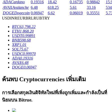
ADA
Cardano
0.19316
18.42
0.16735
0.98842
15.
AVAX
Avalanche
6.48
618.25
5.61
33.16
534
DOGE
Dogecoin
0.06947
6.62
0.06019
0.35551
5.7
USD
INR
EUR
BRL
RUB
TRY
เงินกู้
BTC
63,798.22
ETH
1,868.20
USDT
0.99891
บริการยืมเงินที่ได้รับการสนับสนุนจาก Crypto
BNB
598.68
XRP
1.01
SOL
75.67
USDC
0.99970
ADA
0.19316
AVAX
6.48
DOGE
0.06947
ค้นพบ Cryptocurrencies เพิ่มเติม
ลงทุนอัตโนมัติ
การเลือกสกุลเงินดิจิทัลใหม่ที่เพิ่งถูกเพิ่มและกำลังเป็นที่
คว้าผลกำไรระยะยาวและผลประโยชน์ที่ยืดหยุ่น
นิยมบน
Bitrue
.