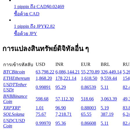
1
pippin
ถึง
CAD
$
0.02469
ซื้อด้วย CAD
Launchpool
การเซ้งแบบยืดหยุ่นเพื่อรับโทเคนยอดนิยม
1
pippin
ถึง
JPY
¥
2.82
ซื้อด้วย JPY
การแปลงสินทรัพย์ดิจิทัลอื่น ๆ
USD
INR
EUR
BRL
RU
การเข้ารหัสลับ
BTC
Bitcoin
63,798.22
6,086,144.21
55,270.89
326,449.14
5,2
ETH
Ethereum
1,868.20
178,221.14
1,618.50
9,559.44
154
USDT
Tether
0.99891
95.29
0.86539
5.11
82.
การล็อค BTR
USDt
BNB
Binance
598.68
57,112.30
518.66
3,063.39
49,
การลงทุนพิเศษสำหรับผู้ถือ BTR
Coin
XRP
XRP
1.01
96.90
0.88003
5.19
83.
SOL
Solana
75.67
7,218.71
65.55
387.19
6,2
USDC
USD
0.99970
95.36
0.86608
5.11
82.
Coin