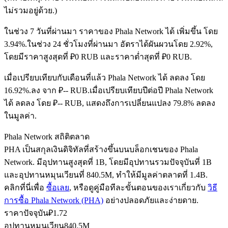
ไม่รวมอยู่ด้วย.)
ในช่วง 7 วันที่ผ่านมา ราคาของ Phala Network ได้ เพิ่มขึ้น โดย
ฟิวเจอร์ส USDC
3.94%.
ในช่วง 24 ชั่วโมงที่ผ่านมา อัตราได้ผันผวนโดย 2.92%,
โดยมีราคาสูงสุดที่ ₽0 RUB และราคาต่ำสุดที่ ₽0 RUB.
ฟิวเจอร์สที่ใช้ USDC เป็นหลักประกัน
เมื่อเปรียบเทียบกับเดือนที่แล้ว Phala Network ได้ ลดลง โดย
16.92%.ลง จาก ₽-- RUB.
เมื่อเปรียบเทียบปีต่อปี Phala Network
ได้ ลดลง โดย ₽-- RUB, แสดงถึงการเปลี่ยนแปลง 79.8% ลดลง
ในมูลค่า.
Phala Network สถิติตลาด
PHA เป็นสกุลเงินดิจิทัลที่สร้างขึ้นบนบล็อกเชนของ Phala
Network. มีอุปทานสูงสุดที่ 1B, โดยมีอุปทานรวมปัจจุบันที่ 1B
คัดลอกการซื้อขาย
และอุปทานหมุนเวียนที่ 840.5M, ทำให้มีมูลค่าตลาดที่ 1.4B.
คลิกที่นี่เพื่อ
ซื้อเลย
, หรือดูคู่มือทีละขั้นตอนของเราเกี่ยวกับ
วิธี
เข้าร่วมกับเทรดเดอร์ชั้นนำ
การซื้อ Phala Network (PHA)
อย่างปลอดภัยและง่ายดาย.
ราคาปัจจุบัน
₽
1.72
อุปทานหมุนเวียน
840.5M