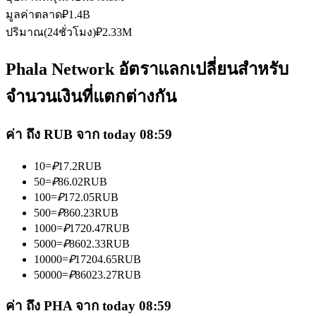
มูลค่าตลาด
₽
1.4B
ปริมาณ(24ชั่วโมง)
₽
2.33M
Phala Network อัตราแลกเปลี่ยนสำหรับ
จำนวนเงินที่แตกต่างกัน
เป็นเทรดเดอร์คัดลอก
เพลิดเพลินกับการแบ่งปันผลกำไรและค่าคอมมิชชั่นการคัด
ค่า ถึง RUB จาก today 08:59
ลอกการซื้อขาย
10
=
₽
17.2
RUB
50
=
₽
86.02
RUB
100
=
₽
172.05
RUB
500
=
₽
860.23
RUB
1000
=
₽
1720.47
RUB
5000
=
₽
8602.33
RUB
10000
=
₽
17204.65
RUB
50000
=
₽
86023.27
RUB
ข้อมูล
ค่า ถึง PHA จาก today 08:59