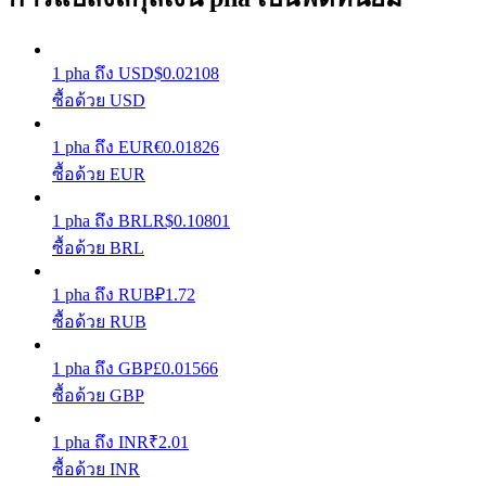
รับรางวัลการแข่งขันทุกวัน
1
pha
ถึง
USD
$
0.02108
ซื้อด้วย USD
1
pha
ถึง
EUR
€
0.01826
ซื้อด้วย EUR
1
pha
ถึง
BRL
R$
0.10801
ซื้อด้วย BRL
การปักหลัก
1
pha
ถึง
RUB
₽
1.72
ผลตอบแทนสูงและเข้าถึงได้ทันที
ซื้อด้วย RUB
1
pha
ถึง
GBP
£
0.01566
ซื้อด้วย GBP
1
pha
ถึง
INR
₹
2.01
ซื้อด้วย INR