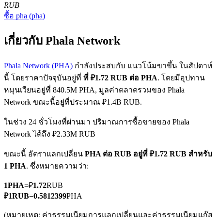
RUB
ซื้อ
pha
(
pha
)
เกี่ยวกับ Phala Network
Phala Network (PHA)
กำลังประสบกับ แนวโน้มขาขึ้น ในสัปดาห์
นี้ โดยราคาปัจจุบันอยู่ที่
ที่ ₽1.72 RUB ต่อ PHA
. โดยมีอุปทาน
ฟิวเจอร์ส COIN-M
หมุนเวียนอยู่ที่ 840.5M PHA, มูลค่าตลาดรวมของ Phala
ฟิวเจอร์สสกุลเงินดิจิทัล
Network ขณะนี้อยู่ที่ประมาณ ₽1.4B RUB.
ในช่วง 24 ชั่วโมงที่ผ่านมา ปริมาณการซื้อขายของ Phala
Network ได้ถึง ₽2.33M RUB
TradFi
ขณะนี้ อัตราแลกเปลี่ยน
PHA ต่อ RUB
อยู่ที่ ₽1.72 RUB สำหรับ
อนุพันธ์ของหุ้น ฟอเร็กซ์ โลหะมีค่า และสินค้าโภคภัณฑ์
1 PHA
. ซึ่งหมายความว่า:
1
PHA
=
₽
1.72
RUB
₽
1
RUB
=
0.5812399
PHA
(หมายเหตุ: ค่าธรรมเนียมการแลกเปลี่ยนและค่าธรรมเนียมแก๊ส