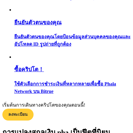
กลยุทธ์การซื้อขาย
เรียนรู้วิธีการรักษาผลกำไร
ยืนยันตัวตนของคุณ
ยืนยันตัวตนของคุณโดยป้อนข้อมูลส่วนบุคคลของคุณและ
อัปโหลด ID รูปถ่ายที่ถูกต้อง
ซื้อคริปโต！
ได้รับ
ใช้ตัวเลือกการชำระเงินที่หลากหลายเพื่อซื้อ Phala
Network บน Bitrue
เริ่มต้นการเดินทางคริปโตของคุณตอนนี้!
ลงทะเบียน
การแปลงสกุลเงิน pha เป็นฟีตที่นิยม
พาวเวอร์พิกกี้