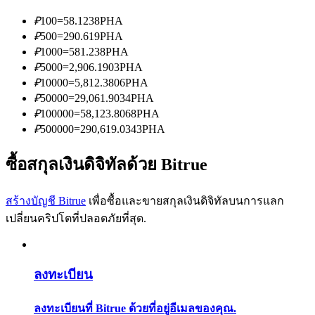
การวิเคราะห์ข้อมูลขนาดใหญ่ รวมถึงข้อมูลการค้า ฯลฯ
₽
100
=
58.1238
PHA
₽
500
=
290.619
PHA
₽
1000
=
581.238
PHA
₽
5000
=
2,906.1903
PHA
₽
10000
=
5,812.3806
PHA
₽
50000
=
29,061.9034
PHA
₽
100000
=
58,123.8068
PHA
₽
500000
=
290,619.0343
PHA
แนะนำ
ซื้อสกุลเงินดิจิทัลด้วย Bitrue
คู่มือเริ่มต้นฟิวเจอร์ส
สร้างบัญชี Bitrue
เพื่อซื้อและขายสกุลเงินดิจิทัลบนการแลก
เปลี่ยนคริปโตที่ปลอดภัยที่สุด.
ลงทะเบียน
ลงทะเบียนที่ Bitrue ด้วยที่อยู่อีเมลของคุณ.