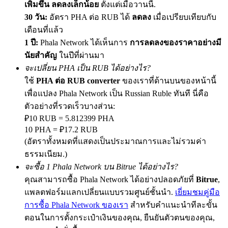
เพิ่มขึ้น ลดลงเล็กน้อย
ตั้งแต่เมื่อวานนี้.
30 วัน:
อัตรา PHA ต่อ RUB ได้
ลดลง
เมื่อเปรียบเทียบกับ
เดือนที่แล้ว
1 ปี:
Phala Network ได้เห็นการ
การลดลงของราคาอย่างมี
Precious Metals Trading Carnival
นัยสำคัญ
ในปีที่ผ่านมา
Trade Gold & Silver · 33,333 USDT Bonus
จะเปลี่ยน PHA เป็น RUB ได้อย่างไร?
ใช้
PHA ต่อ RUB converter
ของเราที่ด้านบนของหน้านี้
เพื่อแปลง Phala Network เป็น Russian Ruble ทันที นี่คือ
USDT New User Exclusive 10% APR
ตัวอย่างที่รวดเร็วบางส่วน:
₽10 RUB = 5.812399 PHA
USDT Flexible Staking | Daily Rewards
10 PHA = ₽17.2 RUB
(อัตราทั้งหมดที่แสดงเป็นประมาณการและไม่รวมค่า
ธรรมเนียม.)
New Listing Futures Fest
จะซื้อ 1 Phala Network บน Bitrue ได้อย่างไร?
คุณสามารถซื้อ Phala Network ได้อย่างปลอดภัยที่
Bitrue
,
Trade New Futures, Win 200,000 USDT
แพลตฟอร์มแลกเปลี่ยนแบบรวมศูนย์ชั้นนำ.
เยี่ยมชมคู่มือ
การซื้อ Phala Network ของเรา
สำหรับคำแนะนำทีละขั้น
ตอนในการตั้งกระเป๋าเงินของคุณ, ยืนยันตัวตนของคุณ,
Crypto World Cup 2026: Grand Finale