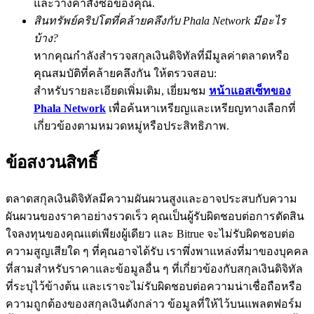
และวางคำสั่งซื้อของคุณ.
สินทรัพย์คริปโตที่คล้ายคลึงกับ Phala Network มีอะไร
77,777+3k Rewards
บ้าง?
หากคุณกำลังสำรวจสกุลเงินดิจิทัลที่มีมูลค่าตลาดหรือ
คุณสมบัติที่คล้ายคลึงกัน ให้ตรวจสอบ:
สำหรับรายละเอียดเพิ่มเติม, เยี่ยมชม
หน้าแอสเซ็ทของ
Phala Network
เพื่อค้นหาเหรียญและเหรียญทางเลือกที่
เกี่ยวข้องตามหมวดหมู่หรือประสิทธิภาพ.
ข้อสงวนสิทธิ์
กิจกรรมเพิ่มเติม
รับรางวัลและสิทธิพิเศษสุดพิเศษ
ตลาดสกุลเงินดิจิทัลมีความผันผวนสูงและอาจประสบกับความ
ผันผวนของราคาอย่างรวดเร็ว คุณเป็นผู้รับผิดชอบต่อการตัดสิน
ศูนย์รางวัล
ใจลงทุนของคุณแต่เพียงผู้เดียว และ Bitrue จะไม่รับผิดชอบต่อ
ความสูญเสียใด ๆ ที่คุณอาจได้รับ เราพึ่งพาแหล่งที่มาของบุคคล
เข้าสู่ระบบ
ลงชื่อ
ที่สามสำหรับราคาและข้อมูลอื่น ๆ ที่เกี่ยวข้องกับสกุลเงินดิจิทัล
ที่ระบุไว้ข้างต้น และเราจะไม่รับผิดชอบต่อความน่าเชื่อถือหรือ
ความถูกต้องของสกุลเงินดังกล่าว ข้อมูลที่ให้ไว้บนแพลตฟอร์ม