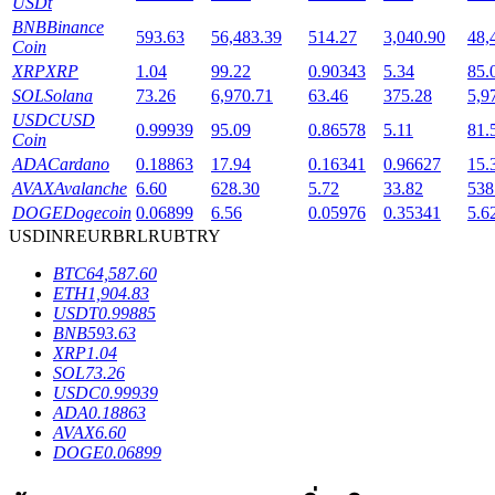
USDt
BNB
Binance
593.63
56,483.39
514.27
3,040.90
48,
Coin
XRP
XRP
1.04
99.22
0.90343
5.34
85.
SOL
Solana
73.26
6,970.71
63.46
375.28
5,9
เงินกู้
USDC
USD
0.99939
95.09
0.86578
5.11
81.
Coin
บริการยืมเงินที่ได้รับการสนับสนุนจาก Crypto
ADA
Cardano
0.18863
17.94
0.16341
0.96627
15.
AVAX
Avalanche
6.60
628.30
5.72
33.82
538
DOGE
Dogecoin
0.06899
6.56
0.05976
0.35341
5.6
USD
INR
EUR
BRL
RUB
TRY
BTC
64,587.60
ETH
1,904.83
USDT
0.99885
BNB
593.63
XRP
1.04
SOL
73.26
USDC
0.99939
ลงทุนอัตโนมัติ
ADA
0.18863
AVAX
6.60
คว้าผลกำไรระยะยาวและผลประโยชน์ที่ยืดหยุ่น
DOGE
0.06899