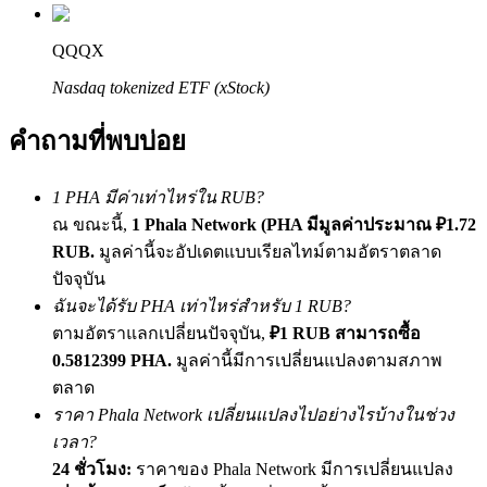
เชิญเพื่อนเพื่อรับรางวัลเงินสด
QQQX
Deposit CASHCAT & Win
Nasdaq tokenized ETF (xStock)
คำถามที่พบบ่อย
1 PHA มีค่าเท่าไหร่ใน RUB?
ณ ขณะนี้,
1 Phala Network (PHA มีมูลค่าประมาณ ₽1.72
RUB.
มูลค่านี้จะอัปเดตแบบเรียลไทม์ตามอัตราตลาด
ปัจจุบัน
ฉันจะได้รับ PHA เท่าไหร่สำหรับ 1 RUB?
Deposit CASHCAT & Win
ตามอัตราแลกเปลี่ยนปัจจุบัน,
₽1 RUB สามารถซื้อ
Share 500000 CASHCAT prize pool
0.5812399 PHA.
มูลค่านี้มีการเปลี่ยนแปลงตามสภาพ
ตลาด
ราคา Phala Network เปลี่ยนแปลงไปอย่างไรบ้างในช่วง
เวลา?
Exclusive for BitMart Users
24 ชั่วโมง:
ราคาของ Phala Network มีการเปลี่ยนแปลง
Register & Trade to Win 500,000 USDT