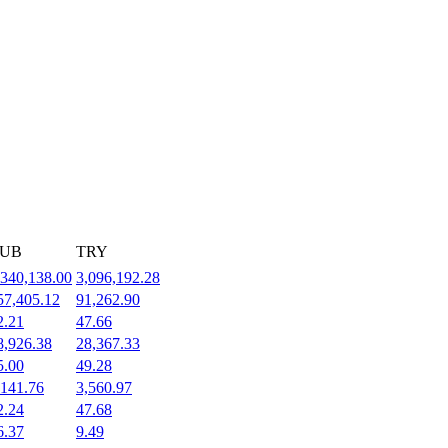
UB
TRY
,340,138.00
3,096,192.28
57,405.12
91,262.90
2.21
47.66
8,926.38
28,367.33
5.00
49.28
,141.76
3,560.97
2.24
47.68
6.37
9.49