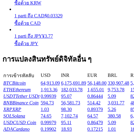
ซื้อด้วย KRW
รับรางวัลการแข่งขันทุกวัน
1
parti
ถึง
CAD
$
0.03329
ซื้อด้วย CAD
1
parti
ถึง
JPY
¥
3.77
ซื้อด้วย JPY
การแปลงสินทรัพย์ดิจิทัลอื่น ๆ
การปักหลัก
USD
INR
EUR
BRL
R
การเข้ารหัสลับ
ผลตอบแทนสูงและเข้าถึงได้ทันที
BTC
Bitcoin
64,913.09
6,175,691.89
56,148.00
330,907.48
5
ETH
Ethereum
1,913.36
182,033.78
1,655.01
9,753.78
1
USDT
Tether USDt
0.99939
95.07
0.86444
5.09
8
BNB
Binance Coin
594.73
56,581.73
514.42
3,031.77
4
XRP
XRP
1.03
98.30
0.89379
5.26
8
SOL
Solana
74.65
7,102.74
64.57
380.58
6
USDC
USD Coin
0.99979
95.11
0.86479
5.09
8
ADA
Cardano
0.19902
18.93
0.17215
1.01
1