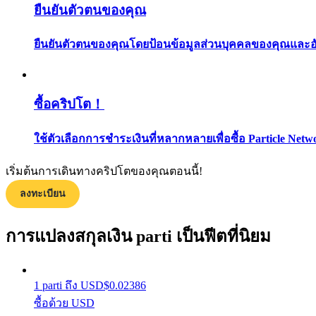
ยืนยันตัวตนของคุณ
ยืนยันตัวตนของคุณโดยป้อนข้อมูลส่วนบุคคลของคุณและอัปโ
ซื้อคริปโต！
แนะนำ
ใช้ตัวเลือกการชำระเงินที่หลากหลายเพื่อซื้อ Particle Netw
คู่มือเริ่มต้นฟิวเจอร์ส
เริ่มต้นการเดินทางคริปโตของคุณตอนนี้!
ลงทะเบียน
การแปลงสกุลเงิน parti เป็นฟีตที่นิยม
1
parti
ถึง
USD
$
0.02386
ซื้อด้วย USD
กลยุทธ์การซื้อขาย