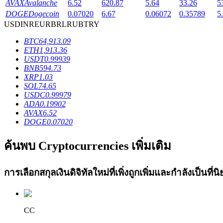
AVAX
Avalanche
6.52
620.87
5.64
33.26
5
Launchpool
DOGE
Dogecoin
0.07020
6.67
0.06072
0.35789
5
USD
INR
EUR
BRL
RUB
TRY
การเซ้งแบบยืดหยุ่นเพื่อรับโทเคนยอดนิยม
BTC
64,913.09
ETH
1,913.36
USDT
0.99939
BNB
594.73
XRP
1.03
SOL
74.65
USDC
0.99979
ADA
0.19902
AVAX
6.52
DOGE
0.07020
การล็อค BTR
ค้นพบ Cryptocurrencies เพิ่มเติม
การลงทุนพิเศษสำหรับผู้ถือ BTR
การเลือกสกุลเงินดิจิทัลใหม่ที่เพิ่งถูกเพิ่มและกำลังเป็นที
CC