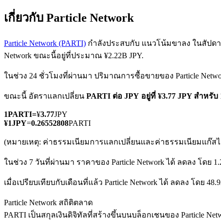
เกี่ยวกับ Particle Network
Particle Network (PARTI)
กำลังประสบกับ แนวโน้มขาลง ในสัปดาห์นี
Network ขณะนี้อยู่ที่ประมาณ ¥2.22B JPY.
ในช่วง 24 ชั่วโมงที่ผ่านมา ปริมาณการซื้อขายของ Particle Netwo
ฟิวเจอร์ส COIN-M
ขณะนี้ อัตราแลกเปลี่ยน
PARTI ต่อ JPY
อยู่ที่ ¥3.77 JPY สำหรั
ฟิวเจอร์สสกุลเงินดิจิทัล
1
PARTI
=
¥
3.77
JPY
¥
1
JPY
=
0.26552808
PARTI
TradFi
(หมายเหตุ: ค่าธรรมเนียมการแลกเปลี่ยนและค่าธรรมเนียมแก๊สไม่
อนุพันธ์ของหุ้น ฟอเร็กซ์ โลหะมีค่า และสินค้าโภคภัณฑ์
ในช่วง 7 วันที่ผ่านมา ราคาของ Particle Network ได้ ลดลง โดย 1
เมื่อเปรียบเทียบกับเดือนที่แล้ว Particle Network ได้ ลดลง โดย 48
Particle Network สถิติตลาด
PARTI เป็นสกุลเงินดิจิทัลที่สร้างขึ้นบนบล็อกเชนของ Particle Netw