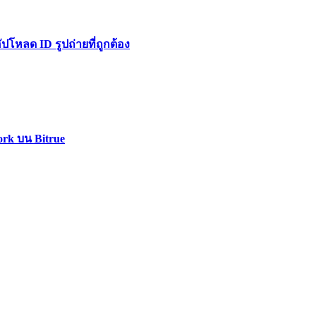
หลด ID รูปถ่ายที่ถูกต้อง
ork บน Bitrue