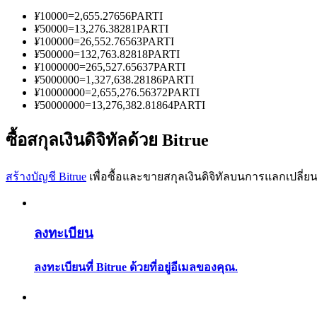
¥
10000
=
2,655.27656
PARTI
¥
50000
=
13,276.38281
PARTI
¥
100000
=
26,552.76563
PARTI
¥
500000
=
132,763.82818
PARTI
¥
1000000
=
265,527.65637
PARTI
¥
5000000
=
1,327,638.28186
PARTI
¥
10000000
=
2,655,276.56372
PARTI
เป็นเทรดเดอร์คัดลอก
¥
50000000
=
13,276,382.81864
PARTI
เพลิดเพลินกับการแบ่งปันผลกำไรและค่าคอมมิชชั่นการคั
ซื้อสกุลเงินดิจิทัลด้วย Bitrue
สร้างบัญชี Bitrue
เพื่อซื้อและขายสกุลเงินดิจิทัลบนการแลกเปลี่ยน
ลงทะเบียน
ลงทะเบียนที่ Bitrue ด้วยที่อยู่อีเมลของคุณ.
ข้อมูล
การวิเคราะห์ข้อมูลขนาดใหญ่ รวมถึงข้อมูลการค้า ฯลฯ