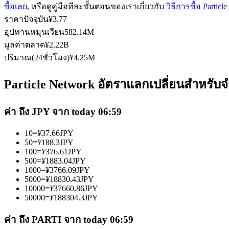
ซื้อเลย
, หรือดูคู่มือทีละขั้นตอนของเราเกี่ยวกับ
วิธีการซื้อ Partic
ราคาปัจจุบัน
¥
3.77
อุปทานหมุนเวียน
582.14M
ฟิวเจอร์ส USDC
มูลค่าตลาด
¥
2.22B
ปริมาณ(24ชั่วโมง)
¥
4.25M
ฟิวเจอร์สที่ใช้ USDC เป็นหลักประกัน
Particle Network อัตราแลกเปลี่ยนสำหรับจ
ค่า ถึง JPY จาก today 06:59
10
=
¥
37.66
JPY
50
=
¥
188.3
JPY
100
=
¥
376.61
JPY
500
=
¥
1883.04
JPY
1000
=
¥
3766.09
JPY
คัดลอกการซื้อขาย
5000
=
¥
18830.43
JPY
10000
=
¥
37660.86
JPY
เข้าร่วมกับเทรดเดอร์ชั้นนำ
50000
=
¥
188304.3
JPY
ค่า ถึง PARTI จาก today 06:59