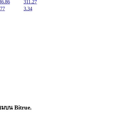
36.86
311.27
.77
3.34
่นิยมบน
Bitrue
.