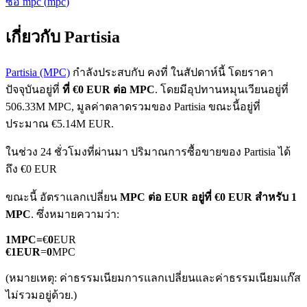
ซื้อ
mpc
(
mpc
)
เกี่ยวกับ Partisia
Partisia (MPC)
กำลังประสบกับ คงที่ ในสัปดาห์นี้ โดยราคา
ปัจจุบันอยู่ที่
ที่ €0 EUR ต่อ MPC
. โดยมีอุปทานหมุนเวียนอยู่ที่
506.33M MPC, มูลค่าตลาดรวมของ Partisia ขณะนี้อยู่ที่
ฟิวเจอร์ส COIN-M
ประมาณ €5.14M EUR.
ฟิวเจอร์สสกุลเงินดิจิทัล
ในช่วง 24 ชั่วโมงที่ผ่านมา ปริมาณการซื้อขายของ Partisia ได้
ถึง €0 EUR
TradFi
ขณะนี้ อัตราแลกเปลี่ยน
MPC ต่อ EUR
อยู่ที่ €0 EUR สำหรับ 1
MPC
. ซึ่งหมายความว่า:
อนุพันธ์ของหุ้น ฟอเร็กซ์ โลหะมีค่า และสินค้าโภคภัณฑ์
1
MPC
=
€
0
EUR
€
1
EUR
=
0
MPC
(หมายเหตุ: ค่าธรรมเนียมการแลกเปลี่ยนและค่าธรรมเนียมแก๊ส
ไม่รวมอยู่ด้วย.)