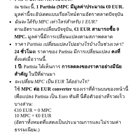
เชิญเพื่อนเพื่อรับรางวัลเงินสด
ณ ขณะนี้,
1 Partisia (MPC มีมูลค่าประมาณ €0 EUR.
มูลค่านี้จะอัปเดตแบบเรียลไทม์ตามอัตราตลาดปัจจุบัน
BTC Welcome Rewards
ฉันจะได้รับ MPC เท่าไหร่สำหรับ 1 EUR?
ตามอัตราแลกเปลี่ยนปัจจุบัน,
€1 EUR สามารถซื้อ 0
MPC.
มูลค่านี้มีการเปลี่ยนแปลงตามสภาพตลาด
ราคา Partisia เปลี่ยนแปลงไปอย่างไรบ้างในช่วงเวลา?
24 ชั่วโมง:
ราคาของ Partisia มีการเปลี่ยนแปลง
คงที่
ตั้งแต่เมื่อวานนี้.
1 ปี:
Partisia ได้เห็นการ
การลดลงของราคาอย่างมีนัย
สำคัญ
ในปีที่ผ่านมา
จะเปลี่ยน MPC เป็น EUR ได้อย่างไร?
BTC Welcome Rewards
ใช้
MPC ต่อ EUR converter
ของเราที่ด้านบนของหน้านี้
เพื่อแปลง Partisia เป็น Euro ทันที นี่คือตัวอย่างที่รวดเร็ว
Deposit & Trade BTC to Share 25000 USDT prize pool!
บางส่วน:
€10 EUR = 0 MPC
10 MPC = €0 EUR
(อัตราทั้งหมดที่แสดงเป็นประมาณการและไม่รวมค่า
Deposit CASHCAT & Win
ธรรมเนียม.)
Share 500000 CASHCAT prize pool