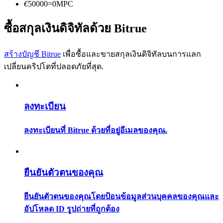
การวิเคราะห์ข้อมูลขนาดใหญ่ รวมถึงข้อมูลการค้า ฯลฯ
€
50000
=
0
MPC
ซื้อสกุลเงินดิจิทัลด้วย Bitrue
สร้างบัญชี Bitrue
เพื่อซื้อและขายสกุลเงินดิจิทัลบนการแลก
เปลี่ยนคริปโตที่ปลอดภัยที่สุด.
ลงทะเบียน
แนะนำ
คู่มือเริ่มต้นฟิวเจอร์ส
ลงทะเบียนที่ Bitrue ด้วยที่อยู่อีเมลของคุณ.
ยืนยันตัวตนของคุณ
ยืนยันตัวตนของคุณโดยป้อนข้อมูลส่วนบุคคลของคุณและ
อัปโหลด ID รูปถ่ายที่ถูกต้อง