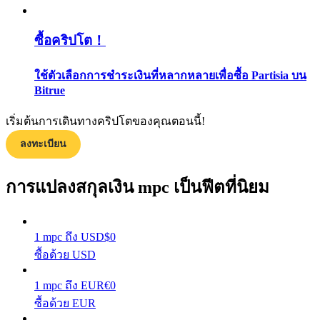
กลยุทธ์การซื้อขาย
ซื้อคริปโต！
เรียนรู้วิธีการรักษาผลกำไร
ใช้ตัวเลือกการชำระเงินที่หลากหลายเพื่อซื้อ Partisia บน
Bitrue
เริ่มต้นการเดินทางคริปโตของคุณตอนนี้!
ลงทะเบียน
ได้รับ
การแปลงสกุลเงิน mpc เป็นฟีตที่นิยม
1
mpc
ถึง
USD
$
0
ซื้อด้วย USD
1
mpc
ถึง
EUR
€
0
ซื้อด้วย EUR
พาวเวอร์พิกกี้