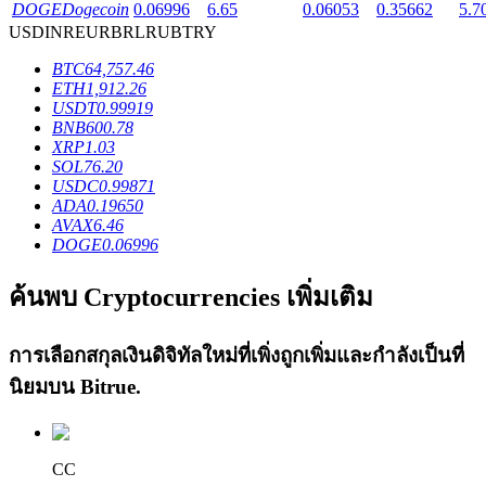
DOGE
Dogecoin
0.06996
6.65
0.06053
0.35662
5.7
USD
INR
EUR
BRL
RUB
TRY
BTC
64,757.46
ETH
1,912.26
USDT
0.99919
เงินกู้
BNB
600.78
XRP
1.03
บริการยืมเงินที่ได้รับการสนับสนุนจาก Crypto
SOL
76.20
USDC
0.99871
ADA
0.19650
AVAX
6.46
DOGE
0.06996
ค้นพบ Cryptocurrencies เพิ่มเติม
การเลือกสกุลเงินดิจิทัลใหม่ที่เพิ่งถูกเพิ่มและกำลังเป็นที่
นิยมบน
Bitrue
.
ลงทุนอัตโนมัติ
คว้าผลกำไรระยะยาวและผลประโยชน์ที่ยืดหยุ่น
CC