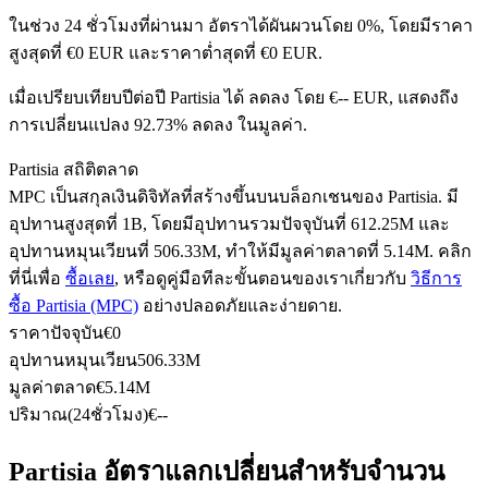
ในช่วง 24 ชั่วโมงที่ผ่านมา อัตราได้ผันผวนโดย 0%, โดยมีราคา
สูงสุดที่ €0 EUR และราคาต่ำสุดที่ €0 EUR.
ฟิวเจอร์ส USDC
เมื่อเปรียบเทียบปีต่อปี Partisia ได้ ลดลง โดย €-- EUR, แสดงถึง
การเปลี่ยนแปลง 92.73% ลดลง ในมูลค่า.
ฟิวเจอร์สที่ใช้ USDC เป็นหลักประกัน
Partisia สถิติตลาด
MPC เป็นสกุลเงินดิจิทัลที่สร้างขึ้นบนบล็อกเชนของ Partisia. มี
อุปทานสูงสุดที่ 1B, โดยมีอุปทานรวมปัจจุบันที่ 612.25M และ
อุปทานหมุนเวียนที่ 506.33M, ทำให้มีมูลค่าตลาดที่ 5.14M. คลิก
ที่นี่เพื่อ
ซื้อเลย
, หรือดูคู่มือทีละขั้นตอนของเราเกี่ยวกับ
วิธีการ
ซื้อ Partisia (MPC)
อย่างปลอดภัยและง่ายดาย.
ราคาปัจจุบัน
€
0
อุปทานหมุนเวียน
506.33M
คัดลอกการซื้อขาย
มูลค่าตลาด
€
5.14M
เข้าร่วมกับเทรดเดอร์ชั้นนำ
ปริมาณ(24ชั่วโมง)
€
--
Partisia อัตราแลกเปลี่ยนสำหรับจำนวน