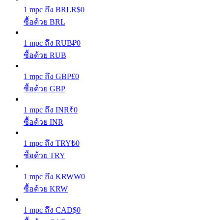
1
mpc
ถึง
BRL
R$
0
รับรางวัลการแข่งขันทุกวัน
ซื้อด้วย BRL
1
mpc
ถึง
RUB
₽
0
ซื้อด้วย RUB
1
mpc
ถึง
GBP
£
0
ซื้อด้วย GBP
1
mpc
ถึง
INR
₹
0
ซื้อด้วย INR
การปักหลัก
1
mpc
ถึง
TRY
₺
0
ผลตอบแทนสูงและเข้าถึงได้ทันที
ซื้อด้วย TRY
1
mpc
ถึง
KRW
₩
0
ซื้อด้วย KRW
1
mpc
ถึง
CAD
$
0