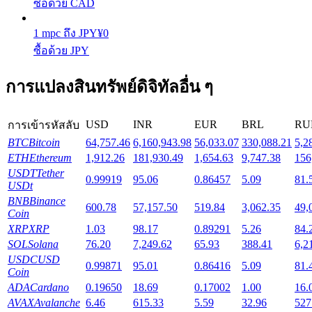
ซื้อด้วย CAD
1
mpc
ถึง
JPY
¥
0
Launchpool
ซื้อด้วย JPY
การเซ้งแบบยืดหยุ่นเพื่อรับโทเคนยอดนิยม
การแปลงสินทรัพย์ดิจิทัลอื่น ๆ
USD
INR
EUR
BRL
RU
การเข้ารหัสลับ
BTC
Bitcoin
64,757.46
6,160,943.98
56,033.07
330,088.21
5,2
ETH
Ethereum
1,912.26
181,930.49
1,654.63
9,747.38
156
USDT
Tether
0.99919
95.06
0.86457
5.09
81.
USDt
BNB
Binance
600.78
57,157.50
519.84
3,062.35
49,
การล็อค BTR
Coin
XRP
XRP
1.03
98.17
0.89291
5.26
84.
การลงทุนพิเศษสำหรับผู้ถือ BTR
SOL
Solana
76.20
7,249.62
65.93
388.41
6,2
USDC
USD
0.99871
95.01
0.86416
5.09
81.
Coin
ADA
Cardano
0.19650
18.69
0.17002
1.00
16.
AVAX
Avalanche
6.46
615.33
5.59
32.96
527