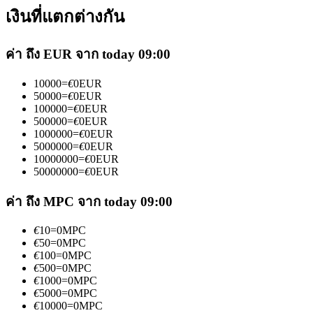
เงินที่แตกต่างกัน
ค่า ถึง EUR จาก today 09:00
10000
=
€
0
EUR
50000
=
€
0
EUR
เป็นเทรดเดอร์คัดลอก
100000
=
€
0
EUR
500000
=
€
0
EUR
เพลิดเพลินกับการแบ่งปันผลกำไรและค่าคอมมิชชั่นการคัด
1000000
=
€
0
EUR
ลอกการซื้อขาย
5000000
=
€
0
EUR
10000000
=
€
0
EUR
50000000
=
€
0
EUR
ค่า ถึง MPC จาก today 09:00
€
10
=
0
MPC
€
50
=
0
MPC
€
100
=
0
MPC
€
500
=
0
MPC
€
1000
=
0
MPC
ข้อมูล
€
5000
=
0
MPC
€
10000
=
0
MPC