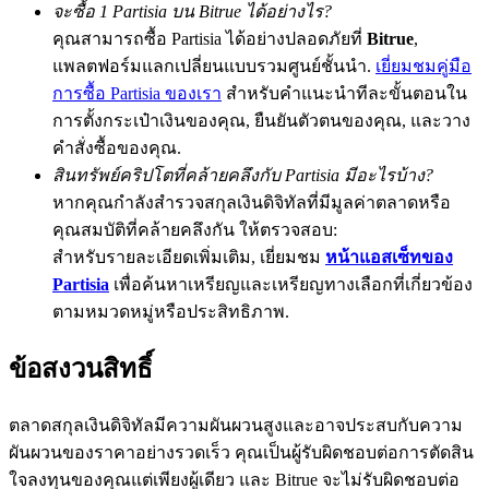
จะซื้อ 1 Partisia บน Bitrue ได้อย่างไร?
คุณสามารถซื้อ Partisia ได้อย่างปลอดภัยที่
Bitrue
,
แพลตฟอร์มแลกเปลี่ยนแบบรวมศูนย์ชั้นนำ.
เยี่ยมชมคู่มือ
การซื้อ Partisia ของเรา
สำหรับคำแนะนำทีละขั้นตอนใน
Exclusive for BitMart Users
การตั้งกระเป๋าเงินของคุณ, ยืนยันตัวตนของคุณ, และวาง
Register & Trade to Win 500,000 USDT
คำสั่งซื้อของคุณ.
สินทรัพย์คริปโตที่คล้ายคลึงกับ Partisia มีอะไรบ้าง?
หากคุณกำลังสำรวจสกุลเงินดิจิทัลที่มีมูลค่าตลาดหรือ
Precious Metals Trading Carnival
คุณสมบัติที่คล้ายคลึงกัน ให้ตรวจสอบ:
สำหรับรายละเอียดเพิ่มเติม, เยี่ยมชม
หน้าแอสเซ็ทของ
Trade Gold & Silver · 33,333 USDT Bonus
Partisia
เพื่อค้นหาเหรียญและเหรียญทางเลือกที่เกี่ยวข้อง
ตามหมวดหมู่หรือประสิทธิภาพ.
USDT New User Exclusive 10% APR
ข้อสงวนสิทธิ์
USDT Flexible Staking | Daily Rewards
ตลาดสกุลเงินดิจิทัลมีความผันผวนสูงและอาจประสบกับความ
ผันผวนของราคาอย่างรวดเร็ว คุณเป็นผู้รับผิดชอบต่อการตัดสิน
ใจลงทุนของคุณแต่เพียงผู้เดียว และ Bitrue จะไม่รับผิดชอบต่อ
BTC New User Exclusive: 6.5% APR