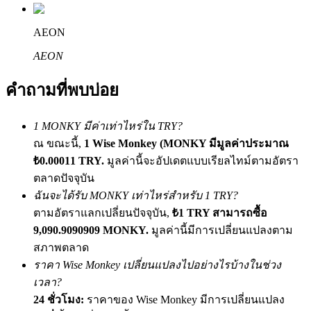
เชิญเพื่อนเพื่อรับรางวัลเงินสด
AEON
BTC Welcome Rewards
AEON
คำถามที่พบบ่อย
1 MONKY มีค่าเท่าไหร่ใน TRY?
ณ ขณะนี้,
1 Wise Monkey (MONKY มีมูลค่าประมาณ
₺0.00011 TRY.
มูลค่านี้จะอัปเดตแบบเรียลไทม์ตามอัตรา
ตลาดปัจจุบัน
ฉันจะได้รับ MONKY เท่าไหร่สำหรับ 1 TRY?
BTC Welcome Rewards
ตามอัตราแลกเปลี่ยนปัจจุบัน,
₺1 TRY สามารถซื้อ
Deposit & Trade BTC to Share 25000 USDT prize pool!
9,090.9090909 MONKY.
มูลค่านี้มีการเปลี่ยนแปลงตาม
สภาพตลาด
ราคา Wise Monkey เปลี่ยนแปลงไปอย่างไรบ้างในช่วง
เวลา?
Deposit CASHCAT & Win
24 ชั่วโมง:
ราคาของ Wise Monkey มีการเปลี่ยนแปลง
Share 500000 CASHCAT prize pool