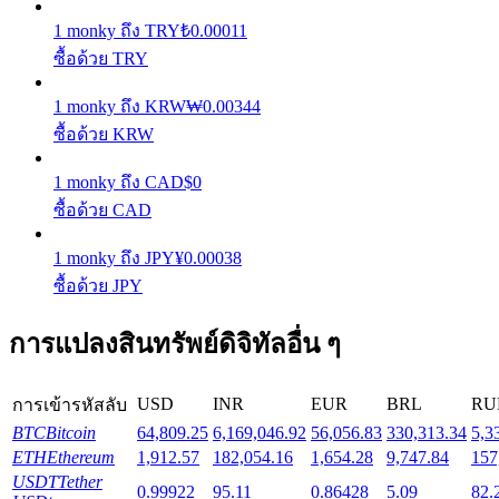
1
monky
ถึง
TRY
₺
0.00011
Launchpool
ซื้อด้วย TRY
การเซ้งแบบยืดหยุ่นเพื่อรับโทเคนยอดนิยม
1
monky
ถึง
KRW
₩
0.00344
ซื้อด้วย KRW
1
monky
ถึง
CAD
$
0
ซื้อด้วย CAD
1
monky
ถึง
JPY
¥
0.00038
ซื้อด้วย JPY
การล็อค BTR
การแปลงสินทรัพย์ดิจิทัลอื่น ๆ
การลงทุนพิเศษสำหรับผู้ถือ BTR
USD
INR
EUR
BRL
RU
การเข้ารหัสลับ
BTC
Bitcoin
64,809.25
6,169,046.92
56,056.83
330,313.34
5,3
ETH
Ethereum
1,912.57
182,054.16
1,654.28
9,747.84
157
USDT
Tether
0.99922
95.11
0.86428
5.09
82.