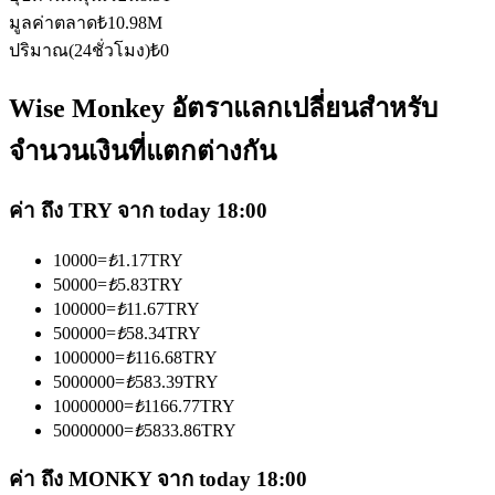
มูลค่าตลาด
₺
10.98M
ปริมาณ(24ชั่วโมง)
₺
0
Wise Monkey อัตราแลกเปลี่ยนสำหรับ
จำนวนเงินที่แตกต่างกัน
เป็นเทรดเดอร์คัดลอก
เพลิดเพลินกับการแบ่งปันผลกำไรและค่าคอมมิชชั่นการคัด
ค่า ถึง TRY จาก today 18:00
ลอกการซื้อขาย
10000
=
₺
1.17
TRY
50000
=
₺
5.83
TRY
100000
=
₺
11.67
TRY
500000
=
₺
58.34
TRY
1000000
=
₺
116.68
TRY
5000000
=
₺
583.39
TRY
10000000
=
₺
1166.77
TRY
50000000
=
₺
5833.86
TRY
ข้อมูล
ค่า ถึง MONKY จาก today 18:00