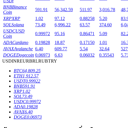
USDt
BNB
Binance
591.91
56,342.59
511.97
3,016.78
48,
Coin
XRP
XRP
1.02
97.12
0.88258
5.20
83.
SOL
Solana
73.49
6,996.22
63.57
374.60
6,0
เงินกู้
USDC
USD
0.99972
95.16
0.86471
5.09
82.
Coin
บริการยืมเงินที่ได้รับการสนับสนุนจาก Crypto
ADA
Cardano
0.19828
18.87
0.17150
1.01
16.
AVAX
Avalanche
6.40
609.77
5.54
32.64
527
DOGE
Dogecoin
0.06973
6.63
0.06032
0.35543
5.7
USD
INR
EUR
BRL
RUB
TRY
BTC
64,809.25
ETH
1,912.57
USDT
0.99922
BNB
591.91
XRP
1.02
SOL
73.49
USDC
0.99972
ลงทุนอัตโนมัติ
ADA
0.19828
AVAX
6.40
คว้าผลกำไรระยะยาวและผลประโยชน์ที่ยืดหยุ่น
DOGE
0.06973