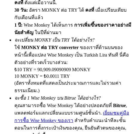
คงที่
ตั้งแต่เมื่อวานนี้.
30 วัน:
อัตรา MONKY ต่อ TRY ได้
คงที่
เมื่อเปรียบเทียบ
กับเดือนที่แล้ว
1 ปี:
Wise Monkey ได้เห็นการ
การเพิ่มขึ้นของราคาอย่างมี
Exclusive for BitMart Users
นัยสำคัญ
ในปีที่ผ่านมา
Register & Trade to Win 500,000 USDT
จะเปลี่ยน MONKY เป็น TRY ได้อย่างไร?
ใช้
MONKY ต่อ TRY converter
ของเราที่ด้านบนของ
หน้านี้เพื่อแปลง Wise Monkey เป็น Turkish Lira ทันที นี่คือ
Precious Metals Trading Carnival
ตัวอย่างที่รวดเร็วบางส่วน:
₺10 TRY = 90,909.09090909 MONKY
Trade Gold & Silver · 33,333 USDT Bonus
10 MONKY = ₺0.0011 TRY
(อัตราทั้งหมดที่แสดงเป็นประมาณการและไม่รวมค่า
ธรรมเนียม.)
USDT New User Exclusive 10% APR
จะซื้อ 1 Wise Monkey บน Bitrue ได้อย่างไร?
คุณสามารถซื้อ Wise Monkey ได้อย่างปลอดภัยที่
Bitrue
,
USDT Flexible Staking | Daily Rewards
แพลตฟอร์มแลกเปลี่ยนแบบรวมศูนย์ชั้นนำ.
เยี่ยมชมคู่มือ
การซื้อ Wise Monkey ของเรา
สำหรับคำแนะนำทีละขั้น
ตอนในการตั้งกระเป๋าเงินของคุณ, ยืนยันตัวตนของคุณ,
BTC New User Exclusive: 6.5% APR