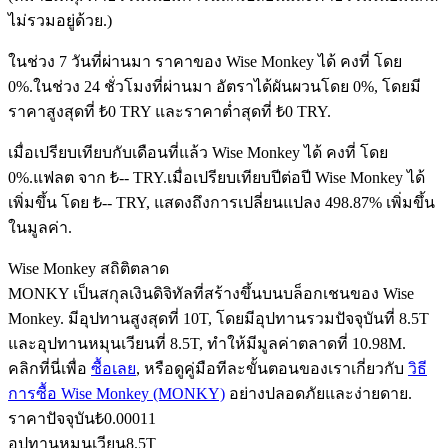
ไม่รวมอยู่ด้วย.)
ในช่วง 7 วันที่ผ่านมา ราคาของ Wise Monkey ได้ คงที่ โดย
ฟิวเจอร์ส USDC
0%.
ในช่วง 24 ชั่วโมงที่ผ่านมา อัตราได้ผันผวนโดย 0%, โดยมี
ราคาสูงสุดที่ ₺0 TRY และราคาต่ำสุดที่ ₺0 TRY.
ฟิวเจอร์สที่ใช้ USDC เป็นหลักประกัน
เมื่อเปรียบเทียบกับเดือนที่แล้ว Wise Monkey ได้ คงที่ โดย
0%.แฟลต จาก ₺-- TRY.
เมื่อเปรียบเทียบปีต่อปี Wise Monkey ได้
เพิ่มขึ้น โดย ₺-- TRY, แสดงถึงการเปลี่ยนแปลง 498.87% เพิ่มขึ้น
ในมูลค่า.
Wise Monkey สถิติตลาด
MONKY เป็นสกุลเงินดิจิทัลที่สร้างขึ้นบนบล็อกเชนของ Wise
Monkey. มีอุปทานสูงสุดที่ 10T, โดยมีอุปทานรวมปัจจุบันที่ 8.5T
คัดลอกการซื้อขาย
และอุปทานหมุนเวียนที่ 8.5T, ทำให้มีมูลค่าตลาดที่ 10.98M.
คลิกที่นี่เพื่อ
ซื้อเลย
, หรือดูคู่มือทีละขั้นตอนของเราเกี่ยวกับ
วิธี
เข้าร่วมกับเทรดเดอร์ชั้นนำ
การซื้อ Wise Monkey (MONKY)
อย่างปลอดภัยและง่ายดาย.
ราคาปัจจุบัน
₺
0.00011
อุปทานหมุนเวียน
8.5T