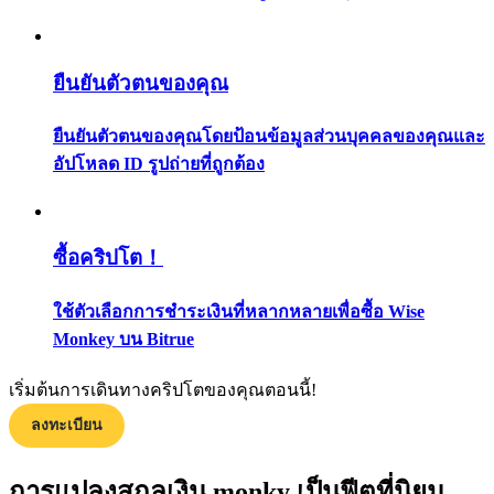
กลยุทธ์การซื้อขาย
เรียนรู้วิธีการรักษาผลกำไร
ยืนยันตัวตนของคุณ
ยืนยันตัวตนของคุณโดยป้อนข้อมูลส่วนบุคคลของคุณและ
อัปโหลด ID รูปถ่ายที่ถูกต้อง
ซื้อคริปโต！
ได้รับ
ใช้ตัวเลือกการชำระเงินที่หลากหลายเพื่อซื้อ Wise
Monkey บน Bitrue
เริ่มต้นการเดินทางคริปโตของคุณตอนนี้!
ลงทะเบียน
การแปลงสกุลเงิน monky เป็นฟีตที่นิยม
พาวเวอร์พิกกี้