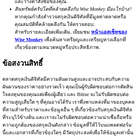
และวางคำสั่งซื้อของคุณ.
สินทรัพย์คริปโตที่คล้ายคลึงกับ Wise Monkey มีอะไรบ้าง?
BTC Flexible Staking | Daily Rewards
หากคุณกำลังสำรวจสกุลเงินดิจิทัลที่มีมูลค่าตลาดหรือ
คุณสมบัติที่คล้ายคลึงกัน ให้ตรวจสอบ:
สำหรับรายละเอียดเพิ่มเติม, เยี่ยมชม
หน้าแอสเซ็ทของ
Wise Monkey
เพื่อค้นหาเหรียญและเหรียญทางเลือกที่
เกี่ยวข้องตามหมวดหมู่หรือประสิทธิภาพ.
ข้อสงวนสิทธิ์
กิจกรรมเพิ่มเติม
ตลาดสกุลเงินดิจิทัลมีความผันผวนสูงและอาจประสบกับความ
รับรางวัลและสิทธิพิเศษสุดพิเศษ
ผันผวนของราคาอย่างรวดเร็ว คุณเป็นผู้รับผิดชอบต่อการตัดสิน
ใจลงทุนของคุณแต่เพียงผู้เดียว และ Bitrue จะไม่รับผิดชอบต่อ
ศูนย์รางวัล
ความสูญเสียใด ๆ ที่คุณอาจได้รับ เราพึ่งพาแหล่งที่มาของบุคคล
ที่สามสำหรับราคาและข้อมูลอื่น ๆ ที่เกี่ยวข้องกับสกุลเงินดิจิทัล
เข้าสู่ระบบ
ลงชื่อ
ที่ระบุไว้ข้างต้น และเราจะไม่รับผิดชอบต่อความน่าเชื่อถือหรือ
ความถูกต้องของสกุลเงินดังกล่าว ข้อมูลที่ให้ไว้บนแพลตฟอร์ม
นี้และเอกสารที่เกี่ยวข้องใดๆ มีวัตถุประสงค์เพื่อให้ข้อมูลเท่านั้น