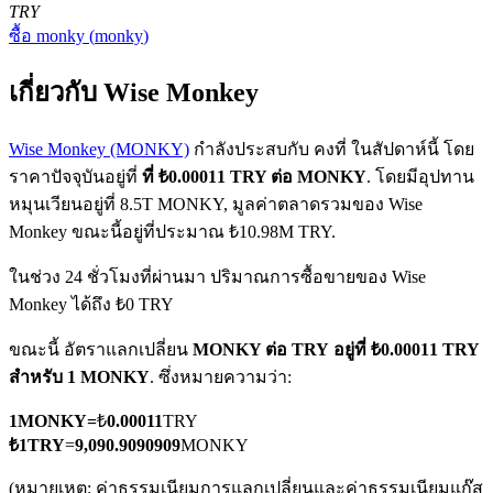
TRY
ซื้อ
monky
(
monky
)
เกี่ยวกับ Wise Monkey
Wise Monkey (MONKY)
กำลังประสบกับ คงที่ ในสัปดาห์นี้ โดย
ราคาปัจจุบันอยู่ที่
ที่ ₺0.00011 TRY ต่อ MONKY
. โดยมีอุปทาน
ฟิวเจอร์ส COIN-M
หมุนเวียนอยู่ที่ 8.5T MONKY, มูลค่าตลาดรวมของ Wise
ฟิวเจอร์สสกุลเงินดิจิทัล
Monkey ขณะนี้อยู่ที่ประมาณ ₺10.98M TRY.
ในช่วง 24 ชั่วโมงที่ผ่านมา ปริมาณการซื้อขายของ Wise
Monkey ได้ถึง ₺0 TRY
TradFi
ขณะนี้ อัตราแลกเปลี่ยน
MONKY ต่อ TRY
อยู่ที่ ₺0.00011 TRY
อนุพันธ์ของหุ้น ฟอเร็กซ์ โลหะมีค่า และสินค้าโภคภัณฑ์
สำหรับ 1 MONKY
. ซึ่งหมายความว่า:
1
MONKY
=
₺
0.00011
TRY
₺
1
TRY
=
9,090.9090909
MONKY
(หมายเหตุ: ค่าธรรมเนียมการแลกเปลี่ยนและค่าธรรมเนียมแก๊ส