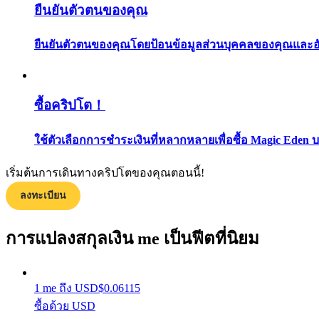
ยืนยันตัวตนของคุณ
ยืนยันตัวตนของคุณโดยป้อนข้อมูลส่วนบุคคลของคุณและอัปโ
ซื้อคริปโต！
แนะนำ
ใช้ตัวเลือกการชำระเงินที่หลากหลายเพื่อซื้อ Magic Eden บ
คู่มือเริ่มต้นฟิวเจอร์ส
เริ่มต้นการเดินทางคริปโตของคุณตอนนี้!
ลงทะเบียน
การแปลงสกุลเงิน me เป็นฟีตที่นิยม
1
me
ถึง
USD
$
0.06115
ซื้อด้วย USD
กลยุทธ์การซื้อขาย