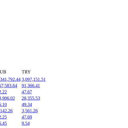
UB
TRY
,341,792.44
3,097,151.51
57,583.64
91,366.41
2.22
47.67
8,906.02
28,355.53
5.10
49.34
,142.26
3,561.26
2.25
47.69
6.45
9.54