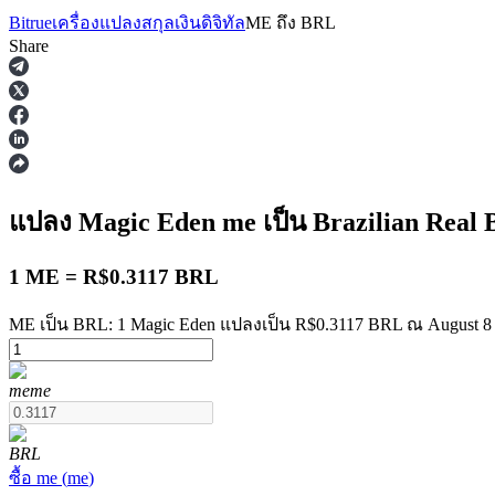
Bitrue
เครื่องแปลงสกุลเงินดิจิทัล
ME
ถึง
BRL
Share
ฟิวเจอร์ส
แปลง Magic Eden
me
เป็น Brazilian Real
1 ME = R$0.3117 BRL
ME เป็น BRL: 1 Magic Eden แปลงเป็น R$0.3117 BRL ณ August 8 
me
me
ฟิวเจอร์ส USDT
ฟิวเจอร์สที่ใช้ USDT เป็นหลักประกัน
BRL
ซื้อ
me
(
me
)