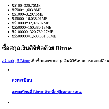
R$
100
=
320.76
ME
R$
500
=
1,603.8
ME
R$
1000
=
3,207.6
ME
R$
5000
=
16,038.01
ME
R$
10000
=
32,076.02
ME
R$
50000
=
160,380.13
ME
R$
100000
=
320,760.27
ME
เป็นเทรดเดอร์คัดลอก
R$
500000
=
1,603,801.36
ME
เพลิดเพลินกับการแบ่งปันผลกำไรและค่าคอมมิชชั่นการคั
ซื้อสกุลเงินดิจิทัลด้วย Bitrue
สร้างบัญชี Bitrue
เพื่อซื้อและขายสกุลเงินดิจิทัลบนการแลกเปลี่ยน
ลงทะเบียน
ลงทะเบียนที่ Bitrue ด้วยที่อยู่อีเมลของคุณ.
ข้อมูล
การวิเคราะห์ข้อมูลขนาดใหญ่ รวมถึงข้อมูลการค้า ฯลฯ