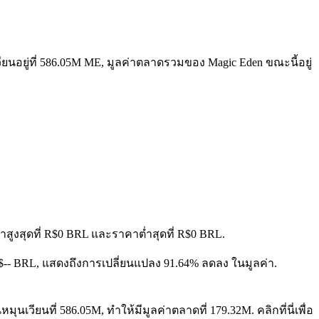
ียนอยู่ที่ 586.05M ME, มูลค่าตลาดรวมของ Magic Eden ขณะนี้อยู่
าสูงสุดที่ R$0 BRL และราคาต่ำสุดที่ R$0 BRL.
 R$-- BRL, แสดงถึงการเปลี่ยนแปลง 91.64% ลดลง ในมูลค่า.
นเวียนที่ 586.05M, ทำให้มีมูลค่าตลาดที่ 179.32M. คลิกที่นี่เพื่อ