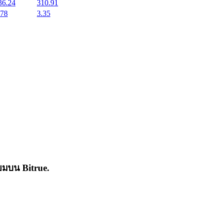
36.24
310.91
.78
3.35
่นิยมบน
Bitrue
.