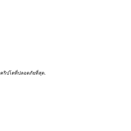
ดลอกการซื้อขาย
คริปโตที่ปลอดภัยที่สุด.