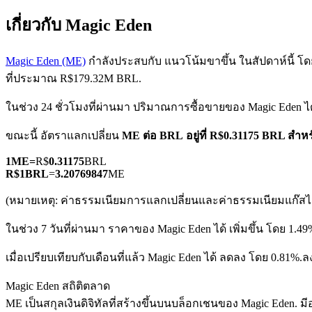
เกี่ยวกับ Magic Eden
Magic Eden (ME)
กำลังประสบกับ แนวโน้มขาขึ้น ในสัปดาห์นี้ โดยร
ที่ประมาณ R$179.32M BRL.
ในช่วง 24 ชั่วโมงที่ผ่านมา ปริมาณการซื้อขายของ Magic Eden ไ
ฟิวเจอร์ส COIN-M
ขณะนี้ อัตราแลกเปลี่ยน
ME ต่อ BRL
อยู่ที่ R$0.31175 BRL สำห
ฟิวเจอร์สสกุลเงินดิจิทัล
1
ME
=
R$
0.31175
BRL
R$
1
BRL
=
3.20769847
ME
TradFi
(หมายเหตุ: ค่าธรรมเนียมการแลกเปลี่ยนและค่าธรรมเนียมแก๊สไม่
อนุพันธ์ของหุ้น ฟอเร็กซ์ โลหะมีค่า และสินค้าโภคภัณฑ์
ในช่วง 7 วันที่ผ่านมา ราคาของ Magic Eden ได้ เพิ่มขึ้น โดย 1.49
เมื่อเปรียบเทียบกับเดือนที่แล้ว Magic Eden ได้ ลดลง โดย 0.81%.
Magic Eden สถิติตลาด
ME เป็นสกุลเงินดิจิทัลที่สร้างขึ้นบนบล็อกเชนของ Magic Eden. มีอ