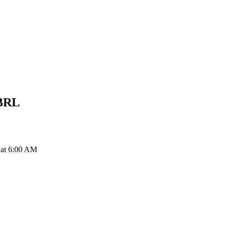
BRL
at 6:00 AM