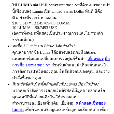
ใช้
LUMIA ต่อ USD converter
ของเราที่ด้านบนของหน้า
นี้เพื่อแปลง Lumia เป็น United States Dollar ทันที นี่คือ
ตัวอย่างที่รวดเร็วบางส่วน:
Precious Metals Trading Carnival
$10 USD = 133.45789403 LUMIA
10 LUMIA = $0.7493 USD
Trade Gold & Silver · 33,333 USDT Bonus
(อัตราทั้งหมดที่แสดงเป็นประมาณการและไม่รวมค่า
ธรรมเนียม.)
จะซื้อ 1 Lumia บน Bitrue ได้อย่างไร?
คุณสามารถซื้อ Lumia ได้อย่างปลอดภัยที่
Bitrue
,
USDT New User Exclusive 10% APR
แพลตฟอร์มแลกเปลี่ยนแบบรวมศูนย์ชั้นนำ.
เยี่ยมชมคู่มือ
USDT Flexible Staking | Daily Rewards
การซื้อ Lumia ของเรา
สำหรับคำแนะนำทีละขั้นตอนใน
การตั้งกระเป๋าเงินของคุณ, ยืนยันตัวตนของคุณ, และวาง
คำสั่งซื้อของคุณ.
New Listing Futures Fest
สินทรัพย์คริปโตที่คล้ายคลึงกับ Lumia มีอะไรบ้าง?
หากคุณกำลังสำรวจสกุลเงินดิจิทัลที่มีมูลค่าตลาดหรือ
Trade New Futures, Win 200,000 USDT
คุณสมบัติที่คล้ายคลึงกัน ให้ตรวจสอบ:
สำหรับรายละเอียดเพิ่มเติม, เยี่ยมชม
หน้าแอสเซ็ทของ
Lumia
เพื่อค้นหาเหรียญและเหรียญทางเลือกที่เกี่ยวข้อง
Crypto World Cup 2026: Grand Finale