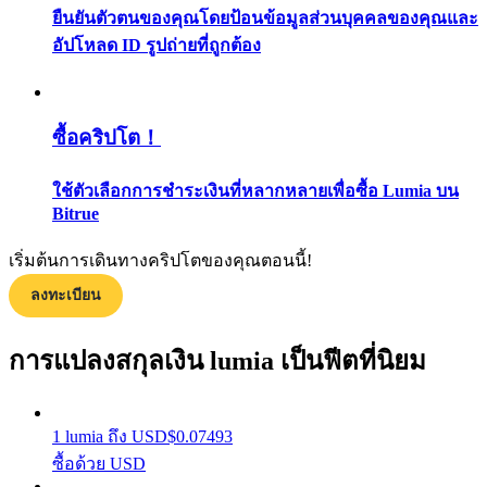
ยืนยันตัวตนของคุณโดยป้อนข้อมูลส่วนบุคคลของคุณและ
กลยุทธ์การซื้อขาย
อัปโหลด ID รูปถ่ายที่ถูกต้อง
เรียนรู้วิธีการรักษาผลกำไร
ซื้อคริปโต！
ใช้ตัวเลือกการชำระเงินที่หลากหลายเพื่อซื้อ Lumia บน
Bitrue
ได้รับ
เริ่มต้นการเดินทางคริปโตของคุณตอนนี้!
ลงทะเบียน
การแปลงสกุลเงิน lumia เป็นฟีตที่นิยม
1
lumia
ถึง
USD
$
0.07493
ซื้อด้วย USD
พาวเวอร์พิกกี้