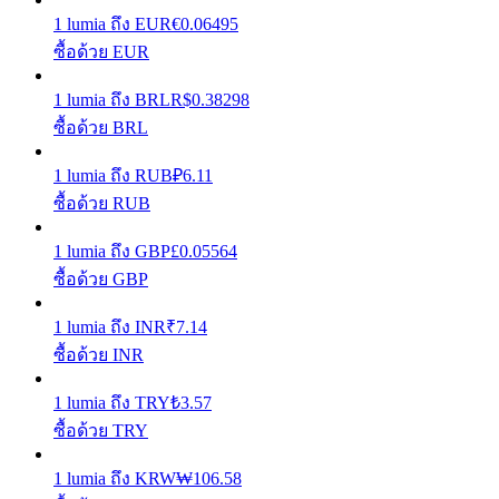
1
lumia
ถึง
EUR
€
0.06495
รับรางวัลการแข่งขันทุกวัน
ซื้อด้วย EUR
1
lumia
ถึง
BRL
R$
0.38298
ซื้อด้วย BRL
1
lumia
ถึง
RUB
₽
6.11
ซื้อด้วย RUB
1
lumia
ถึง
GBP
£
0.05564
ซื้อด้วย GBP
การปักหลัก
ผลตอบแทนสูงและเข้าถึงได้ทันที
1
lumia
ถึง
INR
₹
7.14
ซื้อด้วย INR
1
lumia
ถึง
TRY
₺
3.57
ซื้อด้วย TRY
1
lumia
ถึง
KRW
₩
106.58