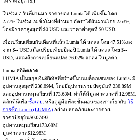
ไม่รวมอยู่ด้วย.)
ในช่วง 7 วันที่ผ่านมา ราคาของ Lumia ได้ เพิ่มขึ้น โดย
2.77%.
ในช่วง 24 ชั่วโมงที่ผ่านมา อัตราได้ผันผวนโดย 2.63%,
ฟิวเจอร์ส USDC
โดยมีราคาสูงสุดที่ $0 USD และราคาต่ำสุดที่ $0 USD.
ฟิวเจอร์สที่ใช้ USDC เป็นหลักประกัน
เมื่อเปรียบเทียบกับเดือนที่แล้ว Lumia ได้ ลดลง โดย 47.51%.ลง
จาก $-- USD.
เมื่อเปรียบเทียบปีต่อปี Lumia ได้ ลดลง โดย $--
USD, แสดงถึงการเปลี่ยนแปลง 76.02% ลดลง ในมูลค่า.
Lumia สถิติตลาด
LUMIA เป็นสกุลเงินดิจิทัลที่สร้างขึ้นบนบล็อกเชนของ Lumia. มี
อุปทานสูงสุดที่ 238.89M, โดยมีอุปทานรวมปัจจุบันที่ 238.89M
และอุปทานหมุนเวียนที่ 173.68M, ทำให้มีมูลค่าตลาดที่ 12.98M.
คลิกที่นี่เพื่อ
ซื้อเลย
, หรือดูคู่มือทีละขั้นตอนของเราเกี่ยวกับ
วิธี
คัดลอกการซื้อขาย
การซื้อ Lumia (LUMIA)
อย่างปลอดภัยและง่ายดาย.
เข้าร่วมกับเทรดเดอร์ชั้นนำ
ราคาปัจจุบัน
$
0.07493
อุปทานหมุนเวียน
173.68M
มูลค่าตลาด
$
12.98M