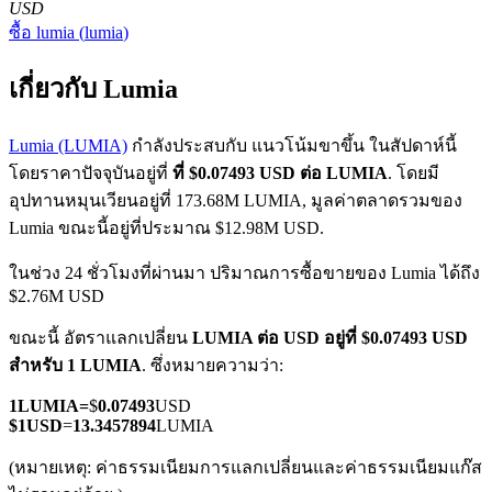
USD
ซื้อ
lumia
(
lumia
)
เกี่ยวกับ Lumia
Lumia (LUMIA)
กำลังประสบกับ แนวโน้มขาขึ้น ในสัปดาห์นี้
โดยราคาปัจจุบันอยู่ที่
ที่ $0.07493 USD ต่อ LUMIA
. โดยมี
ฟิวเจอร์ส COIN-M
อุปทานหมุนเวียนอยู่ที่ 173.68M LUMIA, มูลค่าตลาดรวมของ
ฟิวเจอร์สสกุลเงินดิจิทัล
Lumia ขณะนี้อยู่ที่ประมาณ $12.98M USD.
ในช่วง 24 ชั่วโมงที่ผ่านมา ปริมาณการซื้อขายของ Lumia ได้ถึง
$2.76M USD
TradFi
ขณะนี้ อัตราแลกเปลี่ยน
LUMIA ต่อ USD
อยู่ที่ $0.07493 USD
อนุพันธ์ของหุ้น ฟอเร็กซ์ โลหะมีค่า และสินค้าโภคภัณฑ์
สำหรับ 1 LUMIA
. ซึ่งหมายความว่า:
1
LUMIA
=
$
0.07493
USD
$
1
USD
=
13.3457894
LUMIA
(หมายเหตุ: ค่าธรรมเนียมการแลกเปลี่ยนและค่าธรรมเนียมแก๊ส