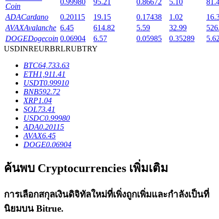
0.99980
95.21
0.86672
5.10
81.
Coin
ADA
Cardano
0.20115
19.15
0.17438
1.02
16.
AVAX
Avalanche
6.45
614.82
5.59
32.99
526
DOGE
Dogecoin
0.06904
6.57
0.05985
0.35289
5.6
USD
INR
EUR
BRL
RUB
TRY
เงินกู้
BTC
64,733.63
บริการยืมเงินที่ได้รับการสนับสนุนจาก Crypto
ETH
1,911.41
USDT
0.99910
BNB
592.72
XRP
1.04
SOL
73.41
USDC
0.99980
ADA
0.20115
AVAX
6.45
DOGE
0.06904
ค้นพบ Cryptocurrencies เพิ่มเติม
ลงทุนอัตโนมัติ
การเลือกสกุลเงินดิจิทัลใหม่ที่เพิ่งถูกเพิ่มและกำลังเป็นที่
คว้าผลกำไรระยะยาวและผลประโยชน์ที่ยืดหยุ่น
นิยมบน
Bitrue
.