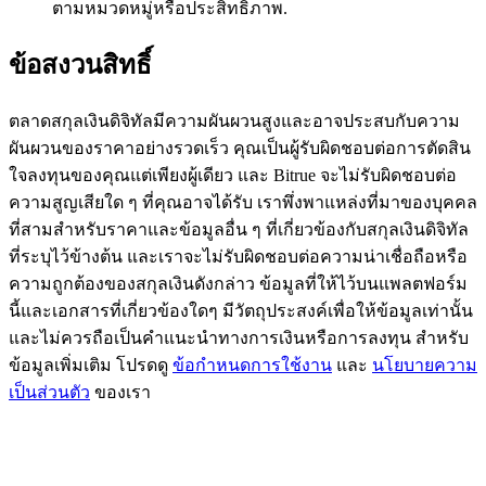
ตามหมวดหมู่หรือประสิทธิภาพ.
77,777+3k Rewards
ข้อสงวนสิทธิ์
ตลาดสกุลเงินดิจิทัลมีความผันผวนสูงและอาจประสบกับความ
ผันผวนของราคาอย่างรวดเร็ว คุณเป็นผู้รับผิดชอบต่อการตัดสิน
ใจลงทุนของคุณแต่เพียงผู้เดียว และ Bitrue จะไม่รับผิดชอบต่อ
ความสูญเสียใด ๆ ที่คุณอาจได้รับ เราพึ่งพาแหล่งที่มาของบุคคล
ที่สามสำหรับราคาและข้อมูลอื่น ๆ ที่เกี่ยวข้องกับสกุลเงินดิจิทัล
ที่ระบุไว้ข้างต้น และเราจะไม่รับผิดชอบต่อความน่าเชื่อถือหรือ
กิจกรรมเพิ่มเติม
ความถูกต้องของสกุลเงินดังกล่าว ข้อมูลที่ให้ไว้บนแพลตฟอร์ม
รับรางวัลและสิทธิพิเศษสุดพิเศษ
นี้และเอกสารที่เกี่ยวข้องใดๆ มีวัตถุประสงค์เพื่อให้ข้อมูลเท่านั้น
และไม่ควรถือเป็นคำแนะนำทางการเงินหรือการลงทุน สำหรับ
ศูนย์รางวัล
ข้อมูลเพิ่มเติม โปรดดู
ข้อกำหนดการใช้งาน
และ
นโยบายความ
เป็นส่วนตัว
ของเรา
เข้าสู่ระบบ
ลงชื่อ