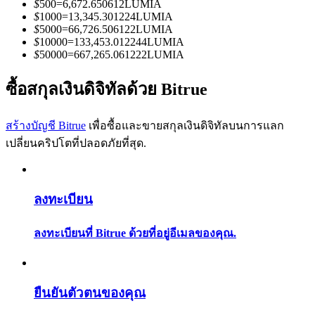
$
500
=
6,672.650612
LUMIA
การวิเคราะห์ข้อมูลขนาดใหญ่ รวมถึงข้อมูลการค้า ฯลฯ
$
1000
=
13,345.301224
LUMIA
$
5000
=
66,726.506122
LUMIA
$
10000
=
133,453.012244
LUMIA
$
50000
=
667,265.061222
LUMIA
ซื้อสกุลเงินดิจิทัลด้วย Bitrue
สร้างบัญชี Bitrue
เพื่อซื้อและขายสกุลเงินดิจิทัลบนการแลก
เปลี่ยนคริปโตที่ปลอดภัยที่สุด.
แนะนำ
คู่มือเริ่มต้นฟิวเจอร์ส
ลงทะเบียน
ลงทะเบียนที่ Bitrue ด้วยที่อยู่อีเมลของคุณ.
ยืนยันตัวตนของคุณ