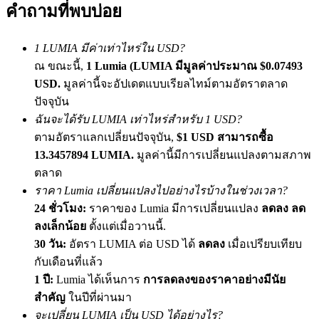
คำถามที่พบบ่อย
เชิญเพื่อนเพื่อรับรางวัลเงินสด
Deposit CASHCAT & Win
1 LUMIA มีค่าเท่าไหร่ใน USD?
ณ ขณะนี้,
1 Lumia (LUMIA มีมูลค่าประมาณ $0.07493
USD.
มูลค่านี้จะอัปเดตแบบเรียลไทม์ตามอัตราตลาด
ปัจจุบัน
ฉันจะได้รับ LUMIA เท่าไหร่สำหรับ 1 USD?
ตามอัตราแลกเปลี่ยนปัจจุบัน,
$1 USD สามารถซื้อ
13.3457894 LUMIA.
มูลค่านี้มีการเปลี่ยนแปลงตามสภาพ
ตลาด
ราคา Lumia เปลี่ยนแปลงไปอย่างไรบ้างในช่วงเวลา?
24 ชั่วโมง:
ราคาของ Lumia มีการเปลี่ยนแปลง
ลดลง ลด
Deposit CASHCAT & Win
ลงเล็กน้อย
ตั้งแต่เมื่อวานนี้.
Share 500000 CASHCAT prize pool
30 วัน:
อัตรา LUMIA ต่อ USD ได้
ลดลง
เมื่อเปรียบเทียบ
กับเดือนที่แล้ว
1 ปี:
Lumia ได้เห็นการ
การลดลงของราคาอย่างมีนัย
Exclusive for BitMart Users
สำคัญ
ในปีที่ผ่านมา
จะเปลี่ยน LUMIA เป็น USD ได้อย่างไร?
Register & Trade to Win 500,000 USDT