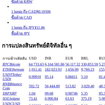
ซื้อด้วย KRW
1
lumia
ถึง
CAD
$
0.10506
Launchpool
ซื้อด้วย CAD
การเซ้งแบบยืดหยุ่นเพื่อรับโทเคนยอดนิยม
1
lumia
ถึง
JPY
¥
11.86
ซื้อด้วย JPY
การแปลงสินทรัพย์ดิจิทัลอื่น ๆ
USD
INR
EUR
BRL
RU
การเข้ารหัสลับ
BTC
Bitcoin
64,733.63
6,164,581.86
56,117.32
330,853.59
5,2
ETH
Ethereum
1,911.41
182,023.93
1,656.99
9,769.23
155
การล็อค BTR
USDT
Tether
0.99910
95.14
0.86611
5.10
81.
USDt
การลงทุนพิเศษสำหรับผู้ถือ BTR
BNB
Binance
592.72
56,444.89
513.82
3,029.40
48,
Coin
XRP
XRP
1.04
99.68
0.90746
5.35
85.
SOL
Solana
73.41
6,990.84
63.63
375.19
5,9
USDC
USD