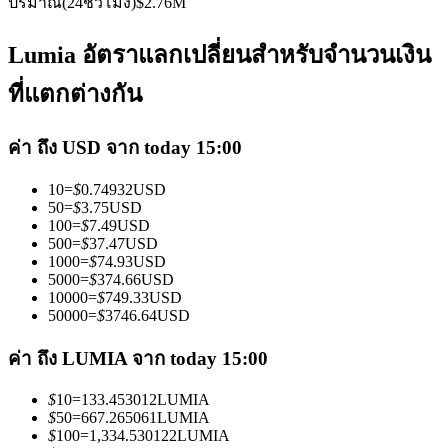
ปริมาณ(24ชั่วโมง)
$
2.76M
Lumia อัตราแลกเปลี่ยนสำหรับจำนวนเงิน
ที่แตกต่างกัน
เป็นเทรดเดอร์คัดลอก
ค่า ถึง USD จาก today 15:00
เพลิดเพลินกับการแบ่งปันผลกำไรและค่าคอมมิชชั่นการคัด
10
=
$
0.74932
USD
ลอกการซื้อขาย
50
=
$
3.75
USD
100
=
$
7.49
USD
500
=
$
37.47
USD
1000
=
$
74.93
USD
5000
=
$
374.66
USD
10000
=
$
749.33
USD
50000
=
$
3746.64
USD
ค่า ถึง LUMIA จาก today 15:00
$
10
=
133.453012
LUMIA
ข้อมูล
$
50
=
667.265061
LUMIA
$
100
=
1,334.530122
LUMIA