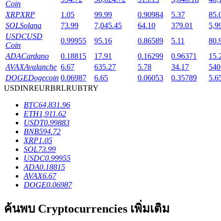
Coin
XRP
XRP
1.05
99.99
0.90984
5.37
85.
SOL
Solana
73.99
7,045.45
64.10
379.01
5,9
USDC
USD
0.99955
95.16
0.86589
5.11
80.
Coin
เงินกู้
ADA
Cardano
0.18815
17.91
0.16299
0.96371
15.
AVAX
Avalanche
6.67
635.27
5.78
34.17
540
บริการยืมเงินที่ได้รับการสนับสนุนจาก Crypto
DOGE
Dogecoin
0.06987
6.65
0.06053
0.35789
5.6
USD
INR
EUR
BRL
RUB
TRY
BTC
64,831.96
ETH
1,911.62
USDT
0.99883
BNB
594.72
XRP
1.05
SOL
73.99
USDC
0.99955
ADA
0.18815
AVAX
6.67
ลงทุนอัตโนมัติ
DOGE
0.06987
คว้าผลกำไรระยะยาวและผลประโยชน์ที่ยืดหยุ่น
ค้นพบ Cryptocurrencies เพิ่มเติม