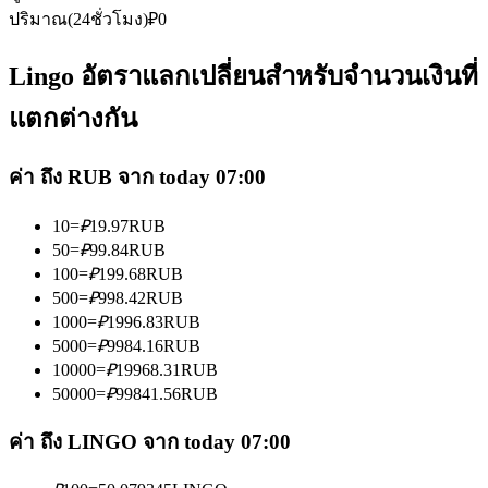
ปริมาณ(24ชั่วโมง)
₽
0
Lingo อัตราแลกเปลี่ยนสำหรับจำนวนเงินที่
แตกต่างกัน
เป็นเทรดเดอร์คัดลอก
ค่า ถึง RUB จาก today 07:00
เพลิดเพลินกับการแบ่งปันผลกำไรและค่าคอมมิชชั่นการคัด
ลอกการซื้อขาย
10
=
₽
19.97
RUB
50
=
₽
99.84
RUB
100
=
₽
199.68
RUB
500
=
₽
998.42
RUB
1000
=
₽
1996.83
RUB
5000
=
₽
9984.16
RUB
10000
=
₽
19968.31
RUB
50000
=
₽
99841.56
RUB
ค่า ถึง LINGO จาก today 07:00
ข้อมูล