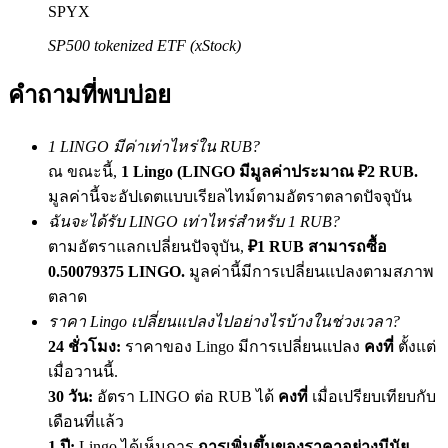
SPYX
เชิญเพื่อนเพื่อรับรางวัลเงินสด
SP500 tokenized ETF (xStock)
Deposit CASHCAT & Win
คำถามที่พบบ่อย
1 LINGO มีค่าเท่าไหร่ใน RUB?
ณ ขณะนี้,
1 Lingo (LINGO มีมูลค่าประมาณ ₽2 RUB.
มูลค่านี้จะอัปเดตแบบเรียลไทม์ตามอัตราตลาดปัจจุบัน
ฉันจะได้รับ LINGO เท่าไหร่สำหรับ 1 RUB?
ตามอัตราแลกเปลี่ยนปัจจุบัน,
₽1 RUB สามารถซื้อ
0.50079375 LINGO.
มูลค่านี้มีการเปลี่ยนแปลงตามสภาพ
Deposit CASHCAT & Win
ตลาด
ราคา Lingo เปลี่ยนแปลงไปอย่างไรบ้างในช่วงเวลา?
Share 500000 CASHCAT prize pool
24 ชั่วโมง:
ราคาของ Lingo มีการเปลี่ยนแปลง
คงที่
ตั้งแต่
เมื่อวานนี้.
30 วัน:
อัตรา LINGO ต่อ RUB ได้
คงที่
เมื่อเปรียบเทียบกับ
Exclusive for BitMart Users
เดือนที่แล้ว
1 ปี:
Lingo ได้เห็นการ
การเพิ่มขึ้นของราคาอย่างมีนัย
Register & Trade to Win 500,000 USDT