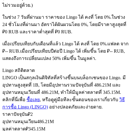
ไม่รวมอยู่ด้วย.)
ในช่วง 7 วันที่ผ่านมา ราคาของ Lingo ได้ คงที่ โดย 0%.
ในช่วง
ฟิวเจอร์ส USDC
24 ชั่วโมงที่ผ่านมา อัตราได้ผันผวนโดย 0%, โดยมีราคาสูงสุดที่
₽0 RUB และราคาต่ำสุดที่ ₽0 RUB.
ฟิวเจอร์สที่ใช้ USDC เป็นหลักประกัน
เมื่อเปรียบเทียบกับเดือนที่แล้ว Lingo ได้ คงที่ โดย 0%.แฟลต จาก
₽-- RUB.
เมื่อเปรียบเทียบปีต่อปี Lingo ได้ เพิ่มขึ้น โดย ₽-- RUB,
แสดงถึงการเปลี่ยนแปลง 50% เพิ่มขึ้น ในมูลค่า.
Lingo สถิติตลาด
LINGO เป็นสกุลเงินดิจิทัลที่สร้างขึ้นบนบล็อกเชนของ Lingo. มี
อุปทานสูงสุดที่ 1B, โดยมีอุปทานรวมปัจจุบันที่ 486.21M และ
อุปทานหมุนเวียนที่ 486.21M, ทำให้มีมูลค่าตลาดที่ 345.15M.
คัดลอกการซื้อขาย
คลิกที่นี่เพื่อ
ซื้อเลย
, หรือดูคู่มือทีละขั้นตอนของเราเกี่ยวกับ
วิธี
การซื้อ Lingo (LINGO)
อย่างปลอดภัยและง่ายดาย.
เข้าร่วมกับเทรดเดอร์ชั้นนำ
ราคาปัจจุบัน
₽
2
อุปทานหมุนเวียน
486.21M
มูลค่าตลาด
₽
345.15M