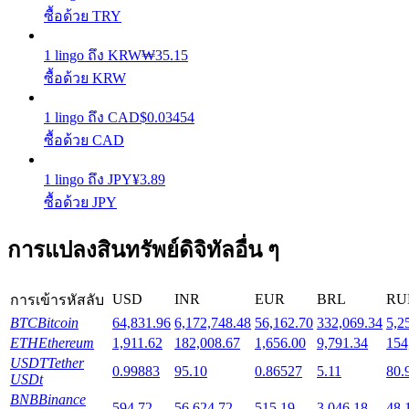
ซื้อด้วย TRY
Launchpool
1
lingo
ถึง
KRW
₩
35.15
ซื้อด้วย KRW
การเซ้งแบบยืดหยุ่นเพื่อรับโทเคนยอดนิยม
1
lingo
ถึง
CAD
$
0.03454
ซื้อด้วย CAD
1
lingo
ถึง
JPY
¥
3.89
ซื้อด้วย JPY
การแปลงสินทรัพย์ดิจิทัลอื่น ๆ
การล็อค BTR
USD
INR
EUR
BRL
RU
การเข้ารหัสลับ
การลงทุนพิเศษสำหรับผู้ถือ BTR
BTC
Bitcoin
64,831.96
6,172,748.48
56,162.70
332,069.34
5,2
ETH
Ethereum
1,911.62
182,008.67
1,656.00
9,791.34
154
USDT
Tether
0.99883
95.10
0.86527
5.11
80.
USDt
BNB
Binance
594.72
56,624.72
515.19
3,046.18
48,