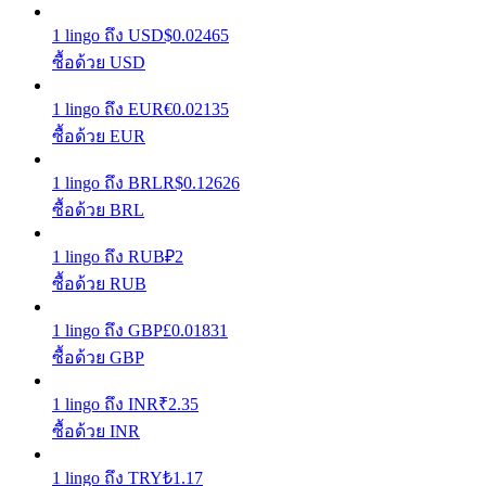
1
lingo
ถึง
USD
$
0.02465
รับรางวัลการแข่งขันทุกวัน
ซื้อด้วย USD
1
lingo
ถึง
EUR
€
0.02135
ซื้อด้วย EUR
1
lingo
ถึง
BRL
R$
0.12626
ซื้อด้วย BRL
1
lingo
ถึง
RUB
₽
2
การปักหลัก
ซื้อด้วย RUB
ผลตอบแทนสูงและเข้าถึงได้ทันที
1
lingo
ถึง
GBP
£
0.01831
ซื้อด้วย GBP
1
lingo
ถึง
INR
₹
2.35
ซื้อด้วย INR
1
lingo
ถึง
TRY
₺
1.17