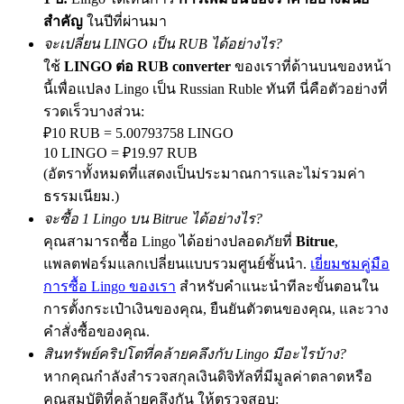
สำคัญ
ในปีที่ผ่านมา
จะเปลี่ยน LINGO เป็น RUB ได้อย่างไร?
ใช้
LINGO ต่อ RUB converter
ของเราที่ด้านบนของหน้า
Precious Metals Trading Carnival
นี้เพื่อแปลง Lingo เป็น Russian Ruble ทันที นี่คือตัวอย่างที่
Trade Gold & Silver · 33,333 USDT Bonus
รวดเร็วบางส่วน:
₽10 RUB = 5.00793758 LINGO
10 LINGO = ₽19.97 RUB
(อัตราทั้งหมดที่แสดงเป็นประมาณการและไม่รวมค่า
USDT New User Exclusive 10% APR
ธรรมเนียม.)
USDT Flexible Staking | Daily Rewards
จะซื้อ 1 Lingo บน Bitrue ได้อย่างไร?
คุณสามารถซื้อ Lingo ได้อย่างปลอดภัยที่
Bitrue
,
แพลตฟอร์มแลกเปลี่ยนแบบรวมศูนย์ชั้นนำ.
เยี่ยมชมคู่มือ
การซื้อ Lingo ของเรา
สำหรับคำแนะนำทีละขั้นตอนใน
New Listing Futures Fest
การตั้งกระเป๋าเงินของคุณ, ยืนยันตัวตนของคุณ, และวาง
Trade New Futures, Win 200,000 USDT
คำสั่งซื้อของคุณ.
สินทรัพย์คริปโตที่คล้ายคลึงกับ Lingo มีอะไรบ้าง?
หากคุณกำลังสำรวจสกุลเงินดิจิทัลที่มีมูลค่าตลาดหรือ
คุณสมบัติที่คล้ายคลึงกัน ให้ตรวจสอบ:
Crypto World Cup 2026: Grand Finale