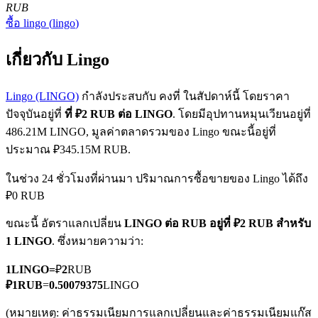
RUB
ซื้อ
lingo
(
lingo
)
เกี่ยวกับ Lingo
Lingo (LINGO)
กำลังประสบกับ คงที่ ในสัปดาห์นี้ โดยราคา
ปัจจุบันอยู่ที่
ที่ ₽2 RUB ต่อ LINGO
. โดยมีอุปทานหมุนเวียนอยู่ที่
ฟิวเจอร์ส COIN-M
486.21M LINGO, มูลค่าตลาดรวมของ Lingo ขณะนี้อยู่ที่
ฟิวเจอร์สสกุลเงินดิจิทัล
ประมาณ ₽345.15M RUB.
ในช่วง 24 ชั่วโมงที่ผ่านมา ปริมาณการซื้อขายของ Lingo ได้ถึง
₽0 RUB
TradFi
ขณะนี้ อัตราแลกเปลี่ยน
LINGO ต่อ RUB
อยู่ที่ ₽2 RUB สำหรับ
อนุพันธ์ของหุ้น ฟอเร็กซ์ โลหะมีค่า และสินค้าโภคภัณฑ์
1 LINGO
. ซึ่งหมายความว่า:
1
LINGO
=
₽
2
RUB
₽
1
RUB
=
0.50079375
LINGO
(หมายเหตุ: ค่าธรรมเนียมการแลกเปลี่ยนและค่าธรรมเนียมแก๊ส