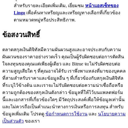
สำหรับรายละเอียดเพิ่มเติม, เยี่ยมชม
หน้าแอสเซ็ทของ
77,777+3k Rewards
Lingo
เพื่อค้นหาเหรียญและเหรียญทางเลือกที่เกี่ยวข้อง
ตามหมวดหมู่หรือประสิทธิภาพ.
ข้อสงวนสิทธิ์
ตลาดสกุลเงินดิจิทัลมีความผันผวนสูงและอาจประสบกับความ
ผันผวนของราคาอย่างรวดเร็ว คุณเป็นผู้รับผิดชอบต่อการตัดสิน
ใจลงทุนของคุณแต่เพียงผู้เดียว และ Bitrue จะไม่รับผิดชอบต่อ
กิจกรรมเพิ่มเติม
ความสูญเสียใด ๆ ที่คุณอาจได้รับ เราพึ่งพาแหล่งที่มาของบุคคล
ที่สามสำหรับราคาและข้อมูลอื่น ๆ ที่เกี่ยวข้องกับสกุลเงินดิจิทัล
รับรางวัลและสิทธิพิเศษสุดพิเศษ
ที่ระบุไว้ข้างต้น และเราจะไม่รับผิดชอบต่อความน่าเชื่อถือหรือ
ศูนย์รางวัล
ความถูกต้องของสกุลเงินดังกล่าว ข้อมูลที่ให้ไว้บนแพลตฟอร์ม
นี้และเอกสารที่เกี่ยวข้องใดๆ มีวัตถุประสงค์เพื่อให้ข้อมูลเท่านั้น
เข้าสู่ระบบ
ลงชื่อ
และไม่ควรถือเป็นคำแนะนำทางการเงินหรือการลงทุน สำหรับ
ข้อมูลเพิ่มเติม โปรดดู
ข้อกำหนดการใช้งาน
และ
นโยบายความ
เป็นส่วนตัว
ของเรา