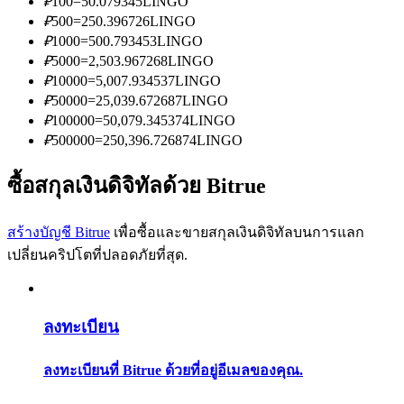
₽
100
=
50.079345
LINGO
การวิเคราะห์ข้อมูลขนาดใหญ่ รวมถึงข้อมูลการค้า ฯลฯ
₽
500
=
250.396726
LINGO
₽
1000
=
500.793453
LINGO
₽
5000
=
2,503.967268
LINGO
₽
10000
=
5,007.934537
LINGO
₽
50000
=
25,039.672687
LINGO
₽
100000
=
50,079.345374
LINGO
₽
500000
=
250,396.726874
LINGO
ซื้อสกุลเงินดิจิทัลด้วย Bitrue
แนะนำ
สร้างบัญชี Bitrue
เพื่อซื้อและขายสกุลเงินดิจิทัลบนการแลก
คู่มือเริ่มต้นฟิวเจอร์ส
เปลี่ยนคริปโตที่ปลอดภัยที่สุด.
ลงทะเบียน
ลงทะเบียนที่ Bitrue ด้วยที่อยู่อีเมลของคุณ.