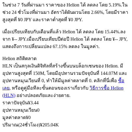
ในช่วง 7 วันที่ผ่านมา ราคาของ Helion ได้ ลดลง โดย 5.19%.
ใน
ช่วง 24 ชั่วโมงที่ผ่านมา อัตราได้ผันผวนโดย 2.66%, โดยมีราคา
สูงสุดที่ ¥0 JPY และราคาต่ำสุดที่ ¥0 JPY.
ฟิวเจอร์ส USDC
เมื่อเปรียบเทียบกับเดือนที่แล้ว Helion ได้ ลดลง โดย 15.44%.ลง
ฟิวเจอร์สที่ใช้ USDC เป็นหลักประกัน
จาก ¥-- JPY.
เมื่อเปรียบเทียบปีต่อปี Helion ได้ ลดลง โดย ¥-- JPY,
แสดงถึงการเปลี่ยนแปลง 67.15% ลดลง ในมูลค่า.
Helion สถิติตลาด
HLN เป็นสกุลเงินดิจิทัลที่สร้างขึ้นบนบล็อกเชนของ Helion. มี
อุปทานสูงสุดที่ 150M, โดยมีอุปทานรวมปัจจุบันที่ 144.07M และ
อุปทานหมุนเวียนที่ 0, ทำให้มีมูลค่าตลาดที่ 0. คลิกที่นี่เพื่อ
ซื้อ
เลย
, หรือดูคู่มือทีละขั้นตอนของเราเกี่ยวกับ
วิธีการซื้อ Helion
(HLN)
อย่างปลอดภัยและง่ายดาย.
คัดลอกการซื้อขาย
ราคาปัจจุบัน
¥
3.44
อุปทานหมุนเวียน
0
เข้าร่วมกับเทรดเดอร์ชั้นนำ
มูลค่าตลาด
¥
0
ปริมาณ(24ชั่วโมง)
¥
205.04K