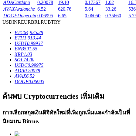
ADA
Cardano
0.20078
19.10
0.17367
1.02
16.
AVAX
Avalanche
6.52
620.76
5.64
33.26
536
DOGE
Dogecoin
0.06995
6.65
0.06050
0.35660
5.7
USD
INR
EUR
BRL
RUB
TRY
เงินกู้
BTC
64,935.28
ETH
1,913.44
USDT
0.99937
บริการยืมเงินที่ได้รับการสนับสนุนจาก Crypto
BNB
591.55
XRP
1.03
SOL
74.00
USDC
0.99975
ADA
0.20078
AVAX
6.52
DOGE
0.06995
ค้นพบ Cryptocurrencies เพิ่มเติม
ลงทุนอัตโนมัติ
การเลือกสกุลเงินดิจิทัลใหม่ที่เพิ่งถูกเพิ่มและกำลังเป็นที่
คว้าผลกำไรระยะยาวและผลประโยชน์ที่ยืดหยุ่น
นิยมบน
Bitrue
.