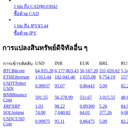
1
hln
ถึง
CAD
$
0.03042
ซื้อด้วย CAD
Launchpool
การเซ้งแบบยืดหยุ่นเพื่อรับโทเคนยอดนิยม
1
hln
ถึง
JPY
¥
3.44
ซื้อด้วย JPY
การแปลงสินทรัพย์ดิจิทัลอื่น ๆ
USD
INR
EUR
BRL
RU
การเข้ารหัสลับ
BTC
Bitcoin
64,935.28
6,177,803.43
56,167.20
331,020.62
5,3
ETH
Ethereum
1,913.44
182,041.46
1,655.08
9,754.19
157
USDT
Tether
0.99937
95.07
0.86443
5.09
82.
การล็อค BTR
USDt
BNB
Binance
591.55
56,278.99
511.67
3,015.55
48,
การลงทุนพิเศษสำหรับผู้ถือ BTR
Coin
XRP
XRP
1.03
98.22
0.89300
5.26
84.
SOL
Solana
74.00
7,040.82
64.01
377.26
6,0
USDC
USD
0.99975
95.11
0.86475
5.09
82.
Coin