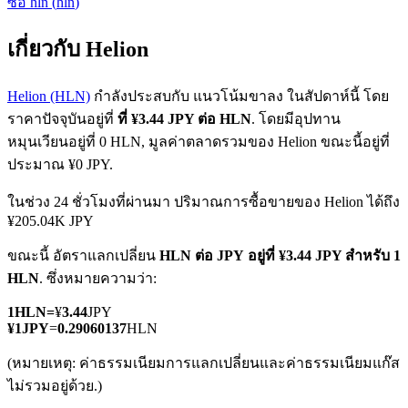
ซื้อ
hln
(
hln
)
เกี่ยวกับ Helion
Helion (HLN)
กำลังประสบกับ แนวโน้มขาลง ในสัปดาห์นี้ โดย
ราคาปัจจุบันอยู่ที่
ที่ ¥3.44 JPY ต่อ HLN
. โดยมีอุปทาน
หมุนเวียนอยู่ที่ 0 HLN, มูลค่าตลาดรวมของ Helion ขณะนี้อยู่ที่
ฟิวเจอร์ส COIN-M
ประมาณ ¥0 JPY.
ฟิวเจอร์สสกุลเงินดิจิทัล
ในช่วง 24 ชั่วโมงที่ผ่านมา ปริมาณการซื้อขายของ Helion ได้ถึง
¥205.04K JPY
TradFi
ขณะนี้ อัตราแลกเปลี่ยน
HLN ต่อ JPY
อยู่ที่ ¥3.44 JPY สำหรับ 1
HLN
. ซึ่งหมายความว่า:
อนุพันธ์ของหุ้น ฟอเร็กซ์ โลหะมีค่า และสินค้าโภคภัณฑ์
1
HLN
=
¥
3.44
JPY
¥
1
JPY
=
0.29060137
HLN
(หมายเหตุ: ค่าธรรมเนียมการแลกเปลี่ยนและค่าธรรมเนียมแก๊ส
ไม่รวมอยู่ด้วย.)