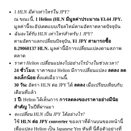
เชิญเพื่อนเพื่อรับรางวัลเงินสด
1 HLN มีค่าเท่าไหร่ใน JPY?
BTC Welcome Rewards
ณ ขณะนี้,
1 Helion (HLN มีมูลค่าประมาณ ¥3.44 JPY.
มูลค่านี้จะอัปเดตแบบเรียลไทม์ตามอัตราตลาดปัจจุบัน
ฉันจะได้รับ HLN เท่าไหร่สำหรับ 1 JPY?
ตามอัตราแลกเปลี่ยนปัจจุบัน,
¥1 JPY สามารถซื้อ
0.29060137 HLN.
มูลค่านี้มีการเปลี่ยนแปลงตามสภาพ
ตลาด
ราคา Helion เปลี่ยนแปลงไปอย่างไรบ้างในช่วงเวลา?
24 ชั่วโมง:
ราคาของ Helion มีการเปลี่ยนแปลง
ลดลง ลด
ลงเล็กน้อย
ตั้งแต่เมื่อวานนี้.
30 วัน:
อัตรา HLN ต่อ JPY ได้
ลดลง
เมื่อเปรียบเทียบกับ
BTC Welcome Rewards
เดือนที่แล้ว
Deposit & Trade BTC to Share 25000 USDT prize pool!
1 ปี:
Helion ได้เห็นการ
การลดลงของราคาอย่างมีนัย
สำคัญ
ในปีที่ผ่านมา
จะเปลี่ยน HLN เป็น JPY ได้อย่างไร?
Deposit CASHCAT & Win
ใช้
HLN ต่อ JPY converter
ของเราที่ด้านบนของหน้านี้
เพื่อแปลง Helion เป็น Japanese Yen ทันที นี่คือตัวอย่างที่
Share 500000 CASHCAT prize pool