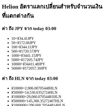
Helion อัตราแลกเปลี่ยนสำหรับจำนวนเงิน
ที่แตกต่างกัน
ค่า ถึง JPY จาก today 03:00
เป็นเทรดเดอร์คัดลอก
10
=
¥
34.41
JPY
เพลิดเพลินกับการแบ่งปันผลกำไรและค่าคอมมิชชั่นการคัด
50
=
¥
172.06
JPY
100
=
¥
344.11
JPY
ลอกการซื้อขาย
500
=
¥
1720.57
JPY
1000
=
¥
3441.15
JPY
5000
=
¥
17205.74
JPY
10000
=
¥
34411.48
JPY
50000
=
¥
172057.39
JPY
ค่า ถึง HLN จาก today 03:00
¥
10000
=
2,906.00705448
HLN
¥
50000
=
14,530.0352724
HLN
¥
100000
=
29,060.07054481
HLN
ข้อมูล
¥
500000
=
145,300.35272407
HLN
¥
1000000
=
290,600.70544814
HLN