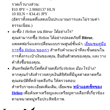
รวดเร็วบางส่วน:
¥10 JPY = 2.9060137 HLN
10 HLN = ¥34.41 JPY
(อัตราทั้งหมดที่แสดงเป็นประมาณการและไม่รวมค่า
Exclusive for BitMart Users
ธรรมเนียม.)
Register & Trade to Win 500,000 USDT
จะซื้อ 1 Helion บน Bitrue ได้อย่างไร?
คุณสามารถซื้อ Helion ได้อย่างปลอดภัยที่
Bitrue
,
แพลตฟอร์มแลกเปลี่ยนแบบรวมศูนย์ชั้นนำ.
เยี่ยมชมคู่มือ
การซื้อ Helion ของเรา
สำหรับคำแนะนำทีละขั้นตอนใน
Precious Metals Trading Carnival
การตั้งกระเป๋าเงินของคุณ, ยืนยันตัวตนของคุณ, และวาง
Trade Gold & Silver · 33,333 USDT Bonus
คำสั่งซื้อของคุณ.
สินทรัพย์คริปโตที่คล้ายคลึงกับ Helion มีอะไรบ้าง?
หากคุณกำลังสำรวจสกุลเงินดิจิทัลที่มีมูลค่าตลาดหรือ
USDT New User Exclusive 10% APR
คุณสมบัติที่คล้ายคลึงกัน ให้ตรวจสอบ:
สำหรับรายละเอียดเพิ่มเติม, เยี่ยมชม
หน้าแอสเซ็ทของ
USDT Flexible Staking | Daily Rewards
Helion
เพื่อค้นหาเหรียญและเหรียญทางเลือกที่เกี่ยวข้อง
ตามหมวดหมู่หรือประสิทธิภาพ.
BTC New User Exclusive: 6.5% APR