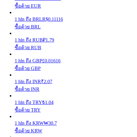
ซื้อด้วย EUR
รับรางวัลการแข่งขันทุกวัน
1
hln
ถึง
BRL
R$
0.11116
ซื้อด้วย BRL
1
hln
ถึง
RUB
₽
1.79
ซื้อด้วย RUB
1
hln
ถึง
GBP
£
0.01616
ซื้อด้วย GBP
การปักหลัก
1
hln
ถึง
INR
₹
2.07
ซื้อด้วย INR
ผลตอบแทนสูงและเข้าถึงได้ทันที
1
hln
ถึง
TRY
₺
1.04
ซื้อด้วย TRY
1
hln
ถึง
KRW
₩
30.7
ซื้อด้วย KRW