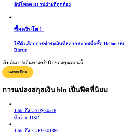
อัปโหลด ID รูปถ่ายที่ถูกต้อง
กลยุทธ์การซื้อขาย
เรียนรู้วิธีการรักษาผลกำไร
ซื้อคริปโต！
ใช้ตัวเลือกการชำระเงินที่หลากหลายเพื่อซื้อ Helion บน
Bitrue
เริ่มต้นการเดินทางคริปโตของคุณตอนนี้!
ได้รับ
ลงทะเบียน
การแปลงสกุลเงิน hln เป็นฟีตที่นิยม
1
hln
ถึง
USD
$
0.0218
ซื้อด้วย USD
1
hln
ถึง
EUR
€
0.01886
พาวเวอร์พิกกี้