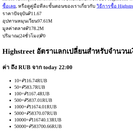
ซื้อเลย
, หรือดูคู่มือทีละขั้นตอนของเราเกี่ยวกับ
วิธีการซื้อ Highst
ราคาปัจจุบัน
₽
11.67
อุปทานหมุนเวียน
97.61M
ฟิวเจอร์ส USDC
มูลค่าตลาด
₽
178.2M
ปริมาณ(24ชั่วโมง)
₽
0
ฟิวเจอร์สที่ใช้ USDC เป็นหลักประกัน
Highstreet อัตราแลกเปลี่ยนสำหรับจำนวนเง
ค่า ถึง RUB จาก today 22:00
10
=
₽
116.74
RUB
50
=
₽
583.7
RUB
100
=
₽
1167.4
RUB
คัดลอกการซื้อขาย
500
=
₽
5837.01
RUB
1000
=
₽
11674.01
RUB
เข้าร่วมกับเทรดเดอร์ชั้นนำ
5000
=
₽
58370.07
RUB
10000
=
₽
116740.13
RUB
50000
=
₽
583700.66
RUB