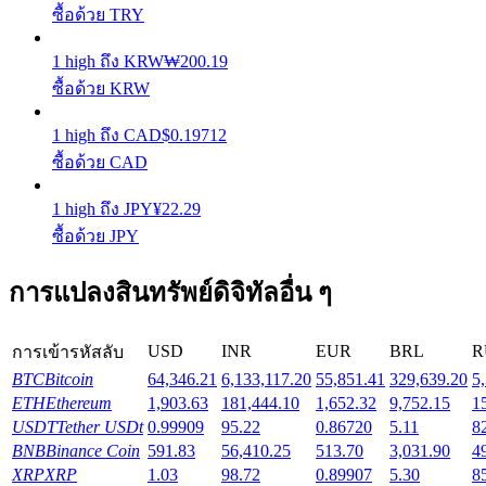
ซื้อด้วย TRY
รับรางวัลการแข่งขันทุกวัน
1
high
ถึง
KRW
₩
200.19
ซื้อด้วย KRW
1
high
ถึง
CAD
$
0.19712
ซื้อด้วย CAD
1
high
ถึง
JPY
¥
22.29
ซื้อด้วย JPY
การปักหลัก
การแปลงสินทรัพย์ดิจิทัลอื่น ๆ
ผลตอบแทนสูงและเข้าถึงได้ทันที
USD
INR
EUR
BRL
R
การเข้ารหัสลับ
BTC
Bitcoin
64,346.21
6,133,117.20
55,851.41
329,639.20
5
ETH
Ethereum
1,903.63
181,444.10
1,652.32
9,752.15
1
USDT
Tether USDt
0.99909
95.22
0.86720
5.11
8
BNB
Binance Coin
591.83
56,410.25
513.70
3,031.90
4
XRP
XRP
1.03
98.72
0.89907
5.30
8