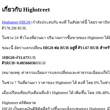
เกี่ยวกับ Highstreet
Highstreet (HIGH)
กำลังประสบกับ คงที่ ในสัปดาห์นี้ โดยราคาปัจจุบ
₽178.2M RUB.
ในช่วง 24 ชั่วโมงที่ผ่านมา ปริมาณการซื้อขายของ Highstreet ได้
ฟิวเจอร์ส COIN-M
ขณะนี้ อัตราแลกเปลี่ยน
HIGH ต่อ RUB
อยู่ที่ ₽11.67 RUB สำห
ฟิวเจอร์สสกุลเงินดิจิทัล
1
HIGH
=
₽
11.67
RUB
₽
1
RUB
=
0.08566036
HIGH
TradFi
(หมายเหตุ: ค่าธรรมเนียมการแลกเปลี่ยนและค่าธรรมเนียมแก๊สไม่
อนุพันธ์ของหุ้น ฟอเร็กซ์ โลหะมีค่า และสินค้าโภคภัณฑ์
ในช่วง 7 วันที่ผ่านมา ราคาของ Highstreet ได้ คงที่ โดย 0%.
ในช่ว
เมื่อเปรียบเทียบกับเดือนที่แล้ว Highstreet ได้ เพิ่มขึ้น โดย 186.48
Highstreet สถิติตลาด
HIGH เป็นสกุลเงินดิจิทัลที่สร้างขึ้นบนบล็อกเชนของ Highstreet. ม