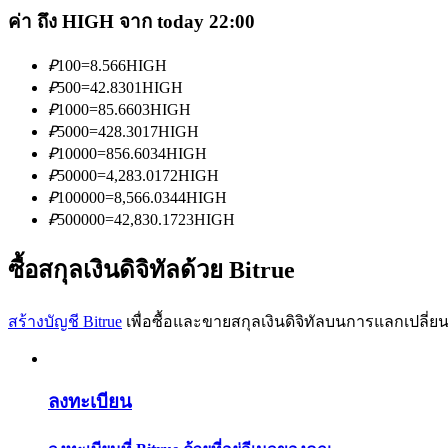
ค่า ถึง HIGH จาก today 22:00
₽
100
=
8.566
HIGH
₽
500
=
42.8301
HIGH
₽
1000
=
85.6603
HIGH
₽
5000
=
428.3017
HIGH
เป็นเทรดเดอร์คัดลอก
₽
10000
=
856.6034
HIGH
₽
50000
=
4,283.0172
HIGH
เพลิดเพลินกับการแบ่งปันผลกำไรและค่าคอมมิชชั่นการคั
₽
100000
=
8,566.0344
HIGH
₽
500000
=
42,830.1723
HIGH
ซื้อสกุลเงินดิจิทัลด้วย Bitrue
สร้างบัญชี Bitrue
เพื่อซื้อและขายสกุลเงินดิจิทัลบนการแลกเปลี่ยน
ข้อมูล
ลงทะเบียน
การวิเคราะห์ข้อมูลขนาดใหญ่ รวมถึงข้อมูลการค้า ฯลฯ