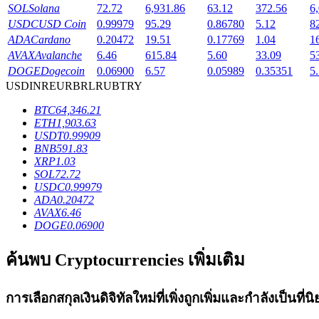
SOL
Solana
72.72
6,931.86
63.12
372.56
6
Launchpool
USDC
USD Coin
0.99979
95.29
0.86780
5.12
8
ADA
Cardano
0.20472
19.51
0.17769
1.04
1
การเซ้งแบบยืดหยุ่นเพื่อรับโทเคนยอดนิยม
AVAX
Avalanche
6.46
615.84
5.60
33.09
5
DOGE
Dogecoin
0.06900
6.57
0.05989
0.35351
5
USD
INR
EUR
BRL
RUB
TRY
BTC
64,346.21
ETH
1,903.63
USDT
0.99909
BNB
591.83
XRP
1.03
SOL
72.72
USDC
0.99979
การล็อค BTR
ADA
0.20472
AVAX
6.46
DOGE
0.06900
การลงทุนพิเศษสำหรับผู้ถือ BTR
ค้นพบ Cryptocurrencies เพิ่มเติม
การเลือกสกุลเงินดิจิทัลใหม่ที่เพิ่งถูกเพิ่มและกำลังเป็นที