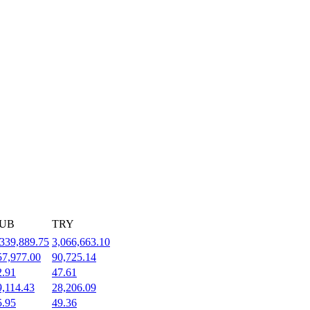
UB
TRY
,339,889.75
3,066,663.10
57,977.00
90,725.14
2.91
47.61
9,114.43
28,206.09
5.95
49.36