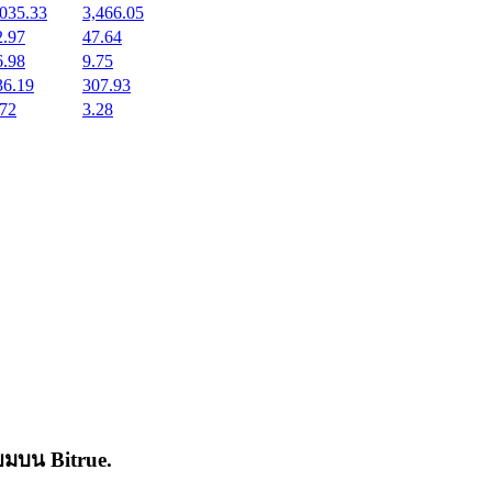
,035.33
3,466.05
2.97
47.64
6.98
9.75
36.19
307.93
.72
3.28
่นิยมบน
Bitrue
.