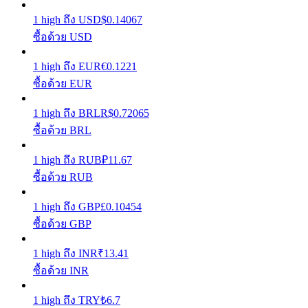
1
high
ถึง
USD
$
0.14067
เรียนรู้วิธีการรักษาผลกำไร
ซื้อด้วย USD
1
high
ถึง
EUR
€
0.1221
ซื้อด้วย EUR
1
high
ถึง
BRL
R$
0.72065
ซื้อด้วย BRL
ได้รับ
1
high
ถึง
RUB
₽
11.67
ซื้อด้วย RUB
1
high
ถึง
GBP
£
0.10454
ซื้อด้วย GBP
1
high
ถึง
INR
₹
13.41
ซื้อด้วย INR
พาวเวอร์พิกกี้
1
high
ถึง
TRY
₺
6.7