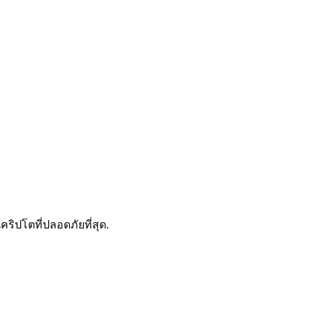
ดลอกการซื้อขาย
คริปโตที่ปลอดภัยที่สุด.