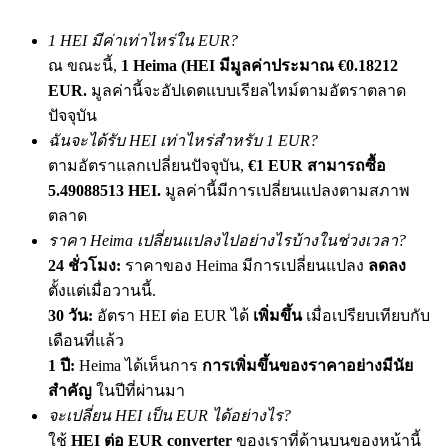
เชิญเพื่อนเพื่อรับรางวัลเงินสด
1 HEI มีค่าเท่าไหร่ใน EUR?
Deposit CASHCAT & Win
ณ ขณะนี้,
1 Heima (HEI มีมูลค่าประมาณ €0.18212
EUR.
มูลค่านี้จะอัปเดตแบบเรียลไทม์ตามอัตราตลาด
ปัจจุบัน
ฉันจะได้รับ HEI เท่าไหร่สำหรับ 1 EUR?
ตามอัตราแลกเปลี่ยนปัจจุบัน,
€1 EUR สามารถซื้อ
5.49088513 HEI.
มูลค่านี้มีการเปลี่ยนแปลงตามสภาพ
ตลาด
ราคา Heima เปลี่ยนแปลงไปอย่างไรบ้างในช่วงเวลา?
24 ชั่วโมง:
ราคาของ Heima มีการเปลี่ยนแปลง
ลดลง
ตั้งแต่เมื่อวานนี้.
Deposit CASHCAT & Win
30 วัน:
อัตรา HEI ต่อ EUR ได้
เพิ่มขึ้น
เมื่อเปรียบเทียบกับ
Share 500000 CASHCAT prize pool
เดือนที่แล้ว
1 ปี:
Heima ได้เห็นการ
การเพิ่มขึ้นของราคาอย่างมีนัย
สำคัญ
ในปีที่ผ่านมา
Exclusive for BitMart Users
จะเปลี่ยน HEI เป็น EUR ได้อย่างไร?
ใช้
HEI ต่อ EUR converter
ของเราที่ด้านบนของหน้านี้
Register & Trade to Win 500,000 USDT