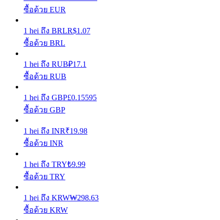
ซื้อด้วย EUR
รับรางวัลการแข่งขันทุกวัน
1
hei
ถึง
BRL
R$
1.07
ซื้อด้วย BRL
1
hei
ถึง
RUB
₽
17.1
ซื้อด้วย RUB
1
hei
ถึง
GBP
£
0.15595
ซื้อด้วย GBP
การปักหลัก
1
hei
ถึง
INR
₹
19.98
ซื้อด้วย INR
ผลตอบแทนสูงและเข้าถึงได้ทันที
1
hei
ถึง
TRY
₺
9.99
ซื้อด้วย TRY
1
hei
ถึง
KRW
₩
298.63
ซื้อด้วย KRW