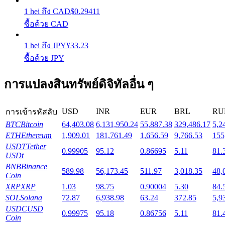
1
hei
ถึง
CAD
$
0.29411
ซื้อด้วย CAD
Launchpool
การเซ้งแบบยืดหยุ่นเพื่อรับโทเคนยอดนิยม
1
hei
ถึง
JPY
¥
33.23
ซื้อด้วย JPY
การแปลงสินทรัพย์ดิจิทัลอื่น ๆ
USD
INR
EUR
BRL
RU
การเข้ารหัสลับ
BTC
Bitcoin
64,403.08
6,131,950.24
55,887.38
329,486.17
5,2
ETH
Ethereum
1,909.01
181,761.49
1,656.59
9,766.53
155
USDT
Tether
0.99905
95.12
0.86695
5.11
81.
การล็อค BTR
USDt
BNB
Binance
589.98
56,173.45
511.97
3,018.35
48,
การลงทุนพิเศษสำหรับผู้ถือ BTR
Coin
XRP
XRP
1.03
98.75
0.90004
5.30
84.
SOL
Solana
72.87
6,938.98
63.24
372.85
5,9
USDC
USD
0.99975
95.18
0.86756
5.11
81.
Coin