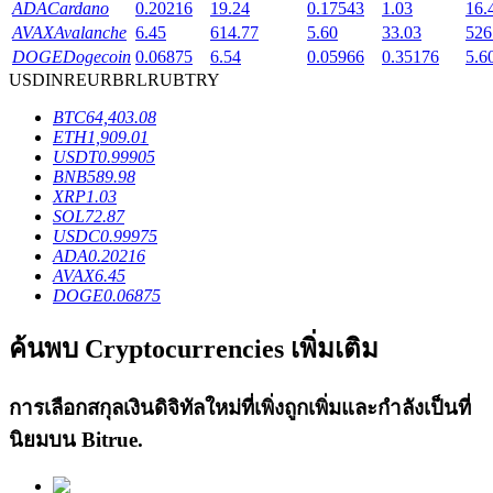
ADA
Cardano
0.20216
19.24
0.17543
1.03
16.
AVAX
Avalanche
6.45
614.77
5.60
33.03
526
DOGE
Dogecoin
0.06875
6.54
0.05966
0.35176
5.6
USD
INR
EUR
BRL
RUB
TRY
เงินกู้
BTC
64,403.08
ETH
1,909.01
USDT
0.99905
บริการยืมเงินที่ได้รับการสนับสนุนจาก Crypto
BNB
589.98
XRP
1.03
SOL
72.87
USDC
0.99975
ADA
0.20216
AVAX
6.45
DOGE
0.06875
ค้นพบ Cryptocurrencies เพิ่มเติม
ลงทุนอัตโนมัติ
การเลือกสกุลเงินดิจิทัลใหม่ที่เพิ่งถูกเพิ่มและกำลังเป็นที่
คว้าผลกำไรระยะยาวและผลประโยชน์ที่ยืดหยุ่น
นิยมบน
Bitrue
.