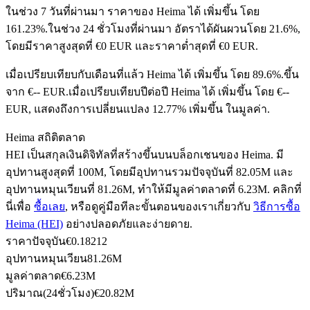
ในช่วง 7 วันที่ผ่านมา ราคาของ Heima ได้ เพิ่มขึ้น โดย
161.23%.
ในช่วง 24 ชั่วโมงที่ผ่านมา อัตราได้ผันผวนโดย 21.6%,
โดยมีราคาสูงสุดที่ €0 EUR และราคาต่ำสุดที่ €0 EUR.
ฟิวเจอร์ส USDC
เมื่อเปรียบเทียบกับเดือนที่แล้ว Heima ได้ เพิ่มขึ้น โดย 89.6%.ขึ้น
ฟิวเจอร์สที่ใช้ USDC เป็นหลักประกัน
จาก €-- EUR.
เมื่อเปรียบเทียบปีต่อปี Heima ได้ เพิ่มขึ้น โดย €--
EUR, แสดงถึงการเปลี่ยนแปลง 12.77% เพิ่มขึ้น ในมูลค่า.
Heima สถิติตลาด
HEI เป็นสกุลเงินดิจิทัลที่สร้างขึ้นบนบล็อกเชนของ Heima. มี
อุปทานสูงสุดที่ 100M, โดยมีอุปทานรวมปัจจุบันที่ 82.05M และ
อุปทานหมุนเวียนที่ 81.26M, ทำให้มีมูลค่าตลาดที่ 6.23M. คลิกที่
นี่เพื่อ
ซื้อเลย
, หรือดูคู่มือทีละขั้นตอนของเราเกี่ยวกับ
วิธีการซื้อ
Heima (HEI)
อย่างปลอดภัยและง่ายดาย.
คัดลอกการซื้อขาย
ราคาปัจจุบัน
€
0.18212
อุปทานหมุนเวียน
81.26M
เข้าร่วมกับเทรดเดอร์ชั้นนำ
มูลค่าตลาด
€
6.23M
ปริมาณ(24ชั่วโมง)
€
20.82M