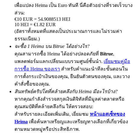
เพื่อแปลง Heima เป็น Euro ทันที นี่คือตัวอย่างที่รวดเร็วบาง
ส่วน:
€10 EUR = 54.9088513 HEI
10 HEI = €1.82 EUR
Precious Metals Trading Carnival
(อัตราทั้งหมดที่แสดงเป็นประมาณการและไม่รวมค่า
Trade Gold & Silver · 33,333 USDT Bonus
ธรรมเนียม.)
จะซื้อ 1 Heima บน Bitrue ได้อย่างไร?
คุณสามารถซื้อ Heima ได้อย่างปลอดภัยที่
Bitrue
,
แพลตฟอร์มแลกเปลี่ยนแบบรวมศูนย์ชั้นนำ.
เยี่ยมชมคู่มือ
USDT New User Exclusive 10% APR
การซื้อ Heima ของเรา
สำหรับคำแนะนำทีละขั้นตอนใน
USDT Flexible Staking | Daily Rewards
การตั้งกระเป๋าเงินของคุณ, ยืนยันตัวตนของคุณ, และวาง
คำสั่งซื้อของคุณ.
สินทรัพย์คริปโตที่คล้ายคลึงกับ Heima มีอะไรบ้าง?
New Listing Futures Fest
หากคุณกำลังสำรวจสกุลเงินดิจิทัลที่มีมูลค่าตลาดหรือ
คุณสมบัติที่คล้ายคลึงกัน ให้ตรวจสอบ:
Trade New Futures, Win 200,000 USDT
สำหรับรายละเอียดเพิ่มเติม, เยี่ยมชม
หน้าแอสเซ็ทของ
Heima
เพื่อค้นหาเหรียญและเหรียญทางเลือกที่เกี่ยวข้อง
ตามหมวดหมู่หรือประสิทธิภาพ.
Crypto World Cup 2026: Grand Finale