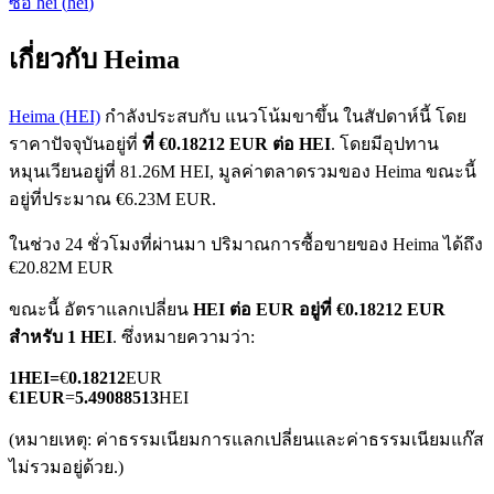
ซื้อ
hei
(
hei
)
เกี่ยวกับ Heima
Heima (HEI)
กำลังประสบกับ แนวโน้มขาขึ้น ในสัปดาห์นี้ โดย
ราคาปัจจุบันอยู่ที่
ที่ €0.18212 EUR ต่อ HEI
. โดยมีอุปทาน
หมุนเวียนอยู่ที่ 81.26M HEI, มูลค่าตลาดรวมของ Heima ขณะนี้
ฟิวเจอร์ส COIN-M
อยู่ที่ประมาณ €6.23M EUR.
ฟิวเจอร์สสกุลเงินดิจิทัล
ในช่วง 24 ชั่วโมงที่ผ่านมา ปริมาณการซื้อขายของ Heima ได้ถึง
€20.82M EUR
TradFi
ขณะนี้ อัตราแลกเปลี่ยน
HEI ต่อ EUR
อยู่ที่ €0.18212 EUR
สำหรับ 1 HEI
. ซึ่งหมายความว่า:
อนุพันธ์ของหุ้น ฟอเร็กซ์ โลหะมีค่า และสินค้าโภคภัณฑ์
1
HEI
=
€
0.18212
EUR
€
1
EUR
=
5.49088513
HEI
(หมายเหตุ: ค่าธรรมเนียมการแลกเปลี่ยนและค่าธรรมเนียมแก๊ส
ไม่รวมอยู่ด้วย.)