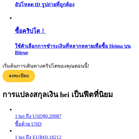
อัปโหลด ID รูปถ่ายที่ถูกต้อง
กลยุทธ์การซื้อขาย
เรียนรู้วิธีการรักษาผลกำไร
ซื้อคริปโต！
ใช้ตัวเลือกการชำระเงินที่หลากหลายเพื่อซื้อ Heima บน
Bitrue
เริ่มต้นการเดินทางคริปโตของคุณตอนนี้!
ได้รับ
ลงทะเบียน
การแปลงสกุลเงิน hei เป็นฟีตที่นิยม
1
hei
ถึง
USD
$
0.20987
ซื้อด้วย USD
1
hei
ถึง
EUR
€
0.18212
พาวเวอร์พิกกี้