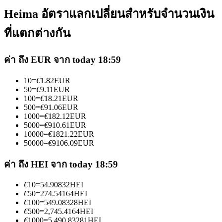
Heima อัตราแลกเปลี่ยนสำหรับจำนวนเงิน
ที่แตกต่างกัน
ค่า ถึง EUR จาก today 18:59
เป็นเทรดเดอร์คัดลอก
10
=
€
1.82
EUR
เพลิดเพลินกับการแบ่งปันผลกำไรและค่าคอมมิชชั่นการคัด
50
=
€
9.11
EUR
100
=
€
18.21
EUR
ลอกการซื้อขาย
500
=
€
91.06
EUR
1000
=
€
182.12
EUR
5000
=
€
910.61
EUR
10000
=
€
1821.22
EUR
50000
=
€
9106.09
EUR
ค่า ถึง HEI จาก today 18:59
€
10
=
54.90832
HEI
€
50
=
274.54164
HEI
€
100
=
549.08328
HEI
ข้อมูล
€
500
=
2,745.4164
HEI
€
1000
=
5,490.83281
HEI